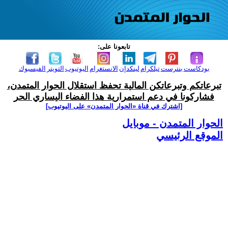
تابعونا على:
بودكاست
بنترست
تيلكرام
لينكدإن
الانستغرام
اليوتيوب
التويتر
الفيسبوك
تبرعاتكم وتبرعاتكن المالية تحفظ استقلال الحوار المتمدن،
فشاركونا في دعم استمرارية هذا الفضاء اليساري الحر
[اشترك في قناة ‫«الحوار المتمدن» على اليوتيوب]
الحوار المتمدن - موبايل
الموقع الرئيسي