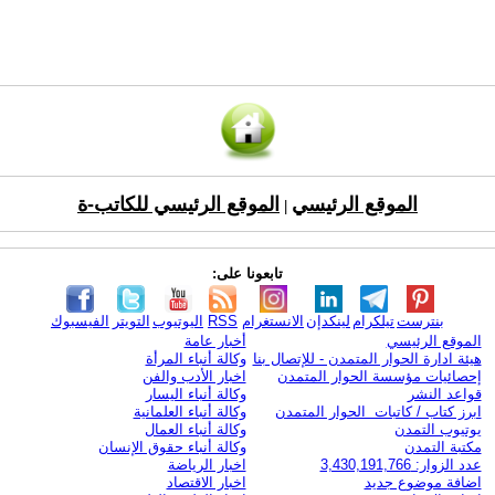
الموقع الرئيسي
الموقع الرئيسي للكاتب-ة
|
تابعونا على:
بنترست
تيلكرام
لينكدإن
الانستغرام
RSS
اليوتيوب
التويتر
الفيسبوك
الموقع الرئيسي
أخبار عامة
هيئة ادارة الحوار المتمدن - للإتصال بنا
وكالة أنباء المرأة
إحصائيات مؤسسة الحوار المتمدن
اخبار الأدب والفن
قواعد النشر
وكالة أنباء اليسار
ابرز كتاب / كاتبات الحوار المتمدن
وكالة أنباء العلمانية
يوتيوب التمدن
وكالة أنباء العمال
مكتبة التمدن
وكالة أنباء حقوق الإنسان
عدد الزوار: 3,430,191,766
اخبار الرياضة
اضافة موضوع جديد
اخبار الاقتصاد