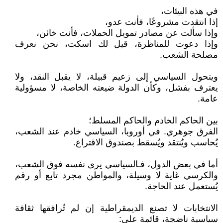
في هذه البيئات،
إذا انتقدت مشروعًا، فأنت عدو،
وإذا سألت عن مصادر تمويل الحملات، فأنت خائن،
وإذا دعوت للمناظرة، قيل لك اسكت، نحن نعرف
مصلحة الشعب.
ويتحول السياسي إلى زعيم قبيلة، لا يقبل النقد، ولا
يعترف بفشل، وكأن الدولة ضيعته الخاصة، لا مسؤولية
عامة.
بين الحاكم الخادم والحاكم المسلط؛
الفرق جوهري. في أوروبا، السياسي خادم عند الشعب،
يُحاسب ويُنتقد ويُسقط بصندوق الاقتراع.
أما في بعض الدول، فـالسياسي يرى نفسه فوق الشعب،
والكرسي غاية لا وسيلة، والمواطن مجرد تابع أو رقم
يُستعمل عند الحاجة.
الانتخابات لا تصنع الديمقراطية إن لم تُرافقها ثقافة
سياسية ناضجة، قائمة على: