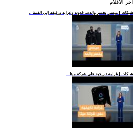
اخر الافلام
.. شبكات | ميسي يخسر والده.. قدوته وعرابه ورفيقه إلى القمة
.. شبكات | غرامة تاريخية على شركة ميتا