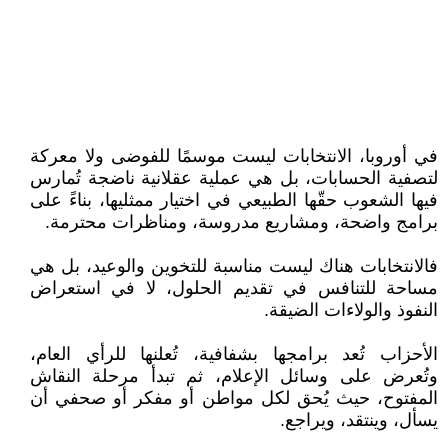
في أوروبا، الانتخابات ليست موسمًا للفوضى ولا معركة
لتصفية الحسابات، بل هي عملية عقلانية ناضجة تُمارس
فيها الشعوب حقّها الطبيعي في اختيار ممثليها، بناءً على
برامج واضحة، ومشاريع مدروسة، ومناظرات محترمة.
فالانتخابات هناك ليست مناسبة للتخوين والوعيد، بل هي
مساحة للتنافس في تقديم الحلول، لا في استعراض
النفوذ والولاءات الضيقة.
الأحزاب تُعد برامجها بشفافية، تُعلنها للرأي العام،
وتُعرض على وسائل الإعلام، ثم تبدأ مرحلة النقاش
المفتوح، حيث يُحق لكل مواطن أو مفكر أو صحفي أن
يسأل، وينتقد، ويراجع.