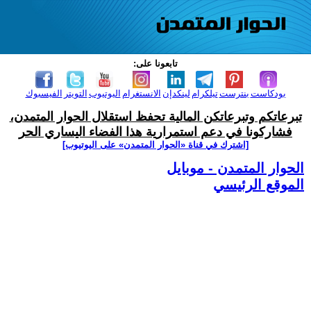
تابعونا على:
بودكاست
بنترست
تيلكرام
لينكدإن
الانستغرام
اليوتيوب
التويتر
الفيسبوك
تبرعاتكم وتبرعاتكن المالية تحفظ استقلال الحوار المتمدن،
فشاركونا في دعم استمرارية هذا الفضاء اليساري الحر
[اشترك في قناة ‫«الحوار المتمدن» على اليوتيوب]
الحوار المتمدن - موبايل
الموقع الرئيسي