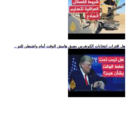
.. هل اقتراب انتخابات الكونغرس يضيق هامش الوقت أمام واشنطن للتو