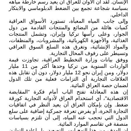
الإنسان. لقد آن الأوان للعراق أن يعيد رسم خارطة مياهه
بسياسة شجاعة تجمع بين الضغط الدبلوماسي والابتكار
الداخلي.
وإلى جانب المياه المعبأة، تستورد الأسواق العراقية
كميات هائلة من البضائع والمنتجات القادمة من دول
الجوار، وعلى رأسها تركيا وإيران، وتشمل المنتجات
الغذائية، والأجهزة الكهربائية، والمشروبات، والمنظفات،
والمواد الإنشائية، وتغرق هذه السلع السوق العراقي
وتسيطر على رفوف المحال التجارية.
ووفق بيانات وزارة التخطيط العراقية، تجاوزت قيمة
الواردات السنوية من تركيا وحدها أكثر من 11 مليار
دولار، ومن إيران نحو 12 مليار دولار، دون أن تقابل هذه
العلاقات التجارية أي التزامات فعلية من تلك الدول
لضمان حصة العراق المائية.
إن هذه المعادلة تفتح الباب أمام فكرة "المقايضة
الاقتصادية"، أي استخدام العراق لأدواته التجارية كورقة
ضغط. وإن بإمكان العراق أن يعيد النظر في اتفاقيات
التجارة الحرة، أو يفرض تعرفة جمركية إضافية على سلع
الدول التي تحجب عنه المياه، إلى أن تلتزم بسياسات
منصفة في تقاسم الموارد المائية.
إن الهدف من هذا النهج ليس التصعيد، بل إعادة التوازن