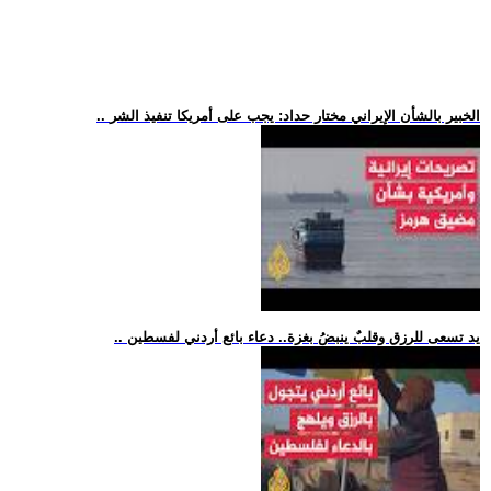
.. الخبير بالشأن الإيراني مختار حداد: يجب على أمريكا تنفيذ الشر
.. يد تسعى للرزق وقلبٌ ينبضُ بغزة.. دعاء بائع أردني لفسطين