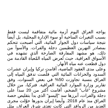
يواجه العراق اليوم أزمة مائية متفاقمة ليست فقط
بسبب التغيرات المناخية أو سوء الإدارة المحلية، بل أيضاً
نتيجة سياسات دول الجوار المائية، التي أصبحت تتحكم
بمصادر النهرين العظيمين دجلة والفرات. والأسوأ من
ذلك، هو مشهد المفارقة الصارخة الذي نشهده في
الأسواق العراقية، حيث تُعرض المياه المُعبأة القادمة من
دول قطعت عنه مياه الأنهار.
وعلى مدى العقود الماضية، أقامت تركيا وإيران عشرات
السدود والخزانات المائية التي قلّصت تدفق المياه إلى
العراق بنسبة تجاوزت 50% في بعض السنوات، وفق
تقارير وزارة الموارد المائية العراقية. فتركيا، من خلال
مشروع "غاب" الضخم، أقامت أكثر من 20 سداً على
دجلة والفرات، أبرزها سد "إليسو" الذي بدأ بتقليص حصة
العراق منذ عام 2018. وأيضا إيران بدورها حوّلت مجرى
العديد من الروافد التي كانت تغذي شرق العراق، مثل