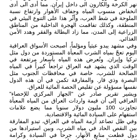
نهر الكرخة والكارون الى داخل إيران. مما أدى الى أدى
انخفاض منسوب المياه وجفاف الأهوار وارتفاع نسبة
الملوحة في شط العرب، وأثّر هذا على التنوع البيئي في
المنطقة، وكذلك تفاقمت الهجرة الداخلية من المناطق
الزراعية إلى المدن، مما زاد البطالة والفقر وهدد الأمن
الغذائي.
وفي مشهد يبدو عبثياً ومؤلماً، أصبحت الأسواق العراقية
اليوم تعجّ بمياه الشرب المعبأة المستوردة من دول مثل
تركيا وإيران. وتُعرض هذه المياه بأسعار مرتفعة في
الوقت الذي يشهد فيه العراق تراجعاً كبيراً في المياه
الصالحة للشرب، خاصة في محافظات الجنوب مثل
البصرة وذي قار. والمفارقة تكمن في أن هذه الدول
نفسها مسؤولة عن تقليص الحصة المائية للعراق.
ويشير تقرير صادر عن "الجهاز المركزي للإحصاء"
العراقي إلى أن قيمة واردات العراق من المياه المعبأة
تجاوزت 100 مليون دولار سنويا مما يضع علامات
استفهام على السيادة المائية والاقتصادية.
وفي ظل تصاعد أزمة المياه في العراق، تبدو المفارقة
بين النقص الحاد في مياه الشرب، وبين استيرادها من
دول قطعت منابع الأنهار، جرحاً في السيادة وكرامة