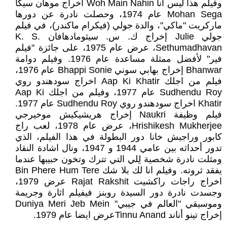
وفيلم هذا ليس انا Woh Main Nahin اخراج موهان سيكا
Mohan Sega عام 1974، وحصلت نادرة عن دورها
ماركريت "ماكي"، والدة جولي (فيكرام ماكندر)، في فيلم
جولي Julie إخراج ك. س. سيثومادهافان K. S.
Sethumadhavan، عرض عام 1975، على جائزة "فيلم
فير" لأفضل ممثلة مساعدة عام 1976. وفيلم دوامة
Bhanwar إخراج بهابي سوني Bhappi Sonie عام 1976،
فيلم من اجلك Aap Ki Khatir اخراج سودهندو روي
Sudhendu Roy عام 1977، وفيلم من اجلك Aap Ki
Khatir اخراج سودهندو روي Sudhendu Roy عام 1977.
فيلم وظيفة Naukri إخراج هريشيكيش موخيرجي
Hrishikesh Mukherjee، عرض عام 1978، لعب راج
كابور وراجيش خانا دور البطولة في هذا الفيلم، الذي
تدور أحداثه بين عامي 1944 و 1947، ونال اشادة النقاد
ومثلت نادرة شخصية لِلي التي تترك وتخون حبيبها عندما
يفقد ثروته. وفيلم انا لك بلا شك Bin Phere Hum Tere
اخراج راجات راكشيت Rajat Rakshit عرض 1979،
وجسدت نادرة دور السيدة روبنز فيفيلم اثارة وجريمة
وموسيقي "العالم في جيبي" Duniya Meri Jeb Mein
إخراج تينو أناند Tinnu Anandعرض ايضا عام 1979.