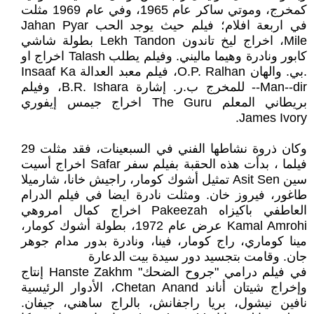
كمخرج، وموتي ساكر عام 1965، وفي عام 1969 مثلت
في اربعة افلام؛ فيلم حيث يوجد الحب Jahan Pyar
Mile، اخراج ليخ تاندون Lekh Tandon بطولة شاشي
كابور ونادرة وهيما ماليني. وفيلم يطلب Talash اخراج او
.بي. والهان O.P. Ralhan، فيلم معبد العدالة Insaaf Ka
Man--dir-- للمخرج ب.ر. إشارة B.R. Ishara، وفيلم
بريطاني المعلم The Guru اخراج جيمس إيفوري
James Ivory.
وكان ذروة نشاطها الفني في السبعينات، فقد مثلت 29
فيلما ، بدأت هذه الحقبة بفيلم سفر Safar اخراج أسيت
سين Asit Sen تمثيل أشوك كومار، راجيش خانا، شارميلا
طاغور، فيروز خان. ومثلت نادرة ايضا في فيلم الدرام
العاطفي باكيزاه Pakeezah اخراج كمال امروهي
Kamal Amrohi عرض عام 1972، بطولة أشوك كومار،
مينا كوماري، راج كومار، فينا، ونادرة بدور مدام جوهر
جان. وقامت بتجسيد دور سيدة بيت الدعارة
في فيلم درامي "جروح الضحك" Hanste Zakhm إنتاج
وإخراج شيتان أناند Chetan Anand، الأدوار الرئيسية
نافين نيشول، بريا راجفانش، بالراج ساهني، جيفان.