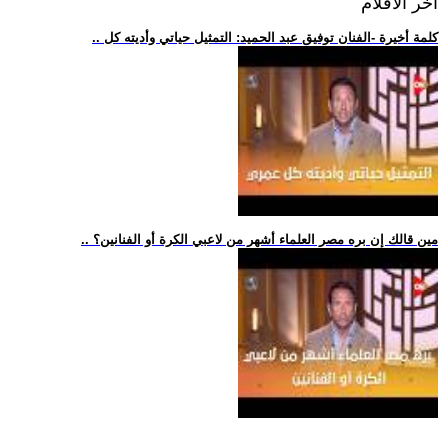
اخر الافلام
.. كلمة أخيرة -الفنان توفيق عبد الحميد: التمثيل حياتي وأديته كل
.. مين قالك إن بره مصر العلماء أشهر من لاعبي الكرة أو الفنانين؟