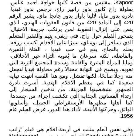
Kapoor، مقتبس من قصة كتبها خواجة أحمد عباس،
بطولة راج كابور بدور رانبير راج، نرجس بدور فيديا،
نادرة بدور مايا، لاليتا باوار بدور جانجا ماي. يشير الرقم
420 إلى المادة 420 من قانون العقوبات الهندي، الذي
ينص على إنزال العقوبة لمن يرتكب جريمة الاحتيال؛
يتمحور الفيلم حول راج، فتى ريفي، يتيم والفقير المتعلم
الذي يسافر إلى بومباي، سيرًا على الأقدام لكسب رزقه.
يحلم بالنجاح. يقع في حب فيديا ، الفتاة الفقيرة
والفاضلة، لكنه سرعان ما يُغويه الثراء غير الأخلاقي،
ومايا المرأة المثيرة والفاتنة وسيدة المجتمع الثرية التي
تغويه. ويصبح في النهاية محتالا رغم محاولة فيديا لتجعل
منه رجلًا صالحًا، لكنها تفشل. ومع هذا القصة انتهت نهاية
سعيدة كما في معظم الافلام الهندية. أسرت نادرة
الجمهور بشخصيتها الجريئة، من تدخين السيجار إلى
ارتداء الفساتين الجذابة التي تكشف اجزاء من جسدها،
كما أهلها مظهرها الأرستقراطي الجميل، وأسلوبها
الواثق، وحركتها الأنيقة، لأداء هذا الدور، عرض الفيلم عام
1956.
وفي نفس العام مثلت في أربعة افلام هي فيلم "راتب