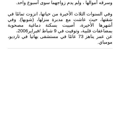
وسرقه أموالها ، ولم يدم زواجهما سوى أسبوع واحد.
وفي السنوات الثلاث الأخيرة من حياتها، انزوت تمامًا في
شقتها، حيث عاشت مع مدبرة منزلها، (شوبها). وفي
أشهرها الأخيرة، أصيبت بسكتة دماغية مصحوبة
بمضاعفات قلبية، وتوفيت في 9 شباط /فبراير2006،
عن عمر يناهز 73 عامًا في مستشفى بهاتيا في تارديو،
مومباي.