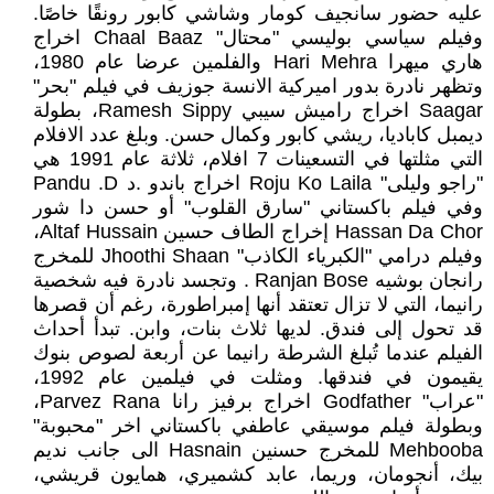
عليه حضور سانجيف كومار وشاشي كابور رونقًا خاصًا.
وفيلم سياسي بوليسي "محتال" Chaal Baaz اخراج
هاري ميهرا Hari Mehra والفلمين عرضا عام 1980،
وتظهر نادرة بدور اميركية الانسة جوزيف في فيلم "بحر"
Saagar اخراج راميش سيبي Ramesh Sippy، بطولة
ديمبل كاباديا، ريشي كابور وكمال حسن. وبلغ عدد الافلام
التي مثلتها في التسعينات 7 افلام، ثلاثة عام 1991 هي
"راجو وليلى" Roju Ko Laila اخراج باندو .د Pandu .D
وفي فيلم باكستاني "سارق القلوب" أو حسن دا شور
Hassan Da Chor إخراج الطاف حسين Altaf Hussain،
وفيلم درامي ‏"الكبرياء الكاذب" Jhoothi Shaan للمخرج
رانجان بوشيه Ranjan Bose . وتجسد نادرة فيه شخصية
رانيما، التي لا تزال تعتقد أنها إمبراطورة، رغم أن قصرها
قد تحول إلى فندق. لديها ثلاث بنات، وابن. تبدأ أحداث
الفيلم عندما تُبلغ الشرطة رانيما عن أربعة لصوص بنوك
يقيمون في فندقها. ومثلت في فيلمين عام 1992،
"عراب" Godfather اخراج برفيز رانا Parvez Rana،
وبطولة فيلم موسيقي عاطفي باكستاني اخر "محبوبة"
Mehbooba للمخرج حسنين Hasnain الى جانب نديم
بيك، أنجومان، وريما، عابد كشميري، همايون قريشي،