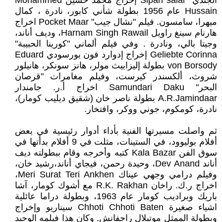
الجندي" Sipah salar إخراج محمد حسين Mohammed
Hussain عام 1956 بطولة شأني كابور، نادرة ، كمال
ميهرا، سامسون. فيلم "نشال جيب" Pocket Maar اخراج
هارنام سينغ راويل Harnam Singh Rawail، وديف أناند،
وجيتا بالي، ونادرة . وفي فيلم ألماني "كورينا الحبيبة"
Geliebte Corinna إخراج إدوارد فون بورسودي Eduard
von Borsody بطولة إليزابيث مولر، هانز سونكر، هانيلور
شروث، ألكسندر كيرست، وفيلم مغامرات "قرصان
البحر" Samundari Daku اخراج أ.ر. جامندار
A.R.Jamindaar بطولة ناصر خان (شقيق ديليب كومار)،
نادرة، كومكوم، جوني ووكر، وافتخار.
ثم واصلت مسيرتها الفنية بأداء أدوار رئيسية في بعض
أفلام بوليوود، في الستينات، مثلت في 9 أفلام بدأتها في
سوق الفن Kala Bazar كتبه وأخرجه وقام ببطولته ديف
أناند Dev Anand، وحيدة رحمن، فيجاي أناند،رشيد خان،
وفيلم درامي وجهي عيناك Meri Surat Teri Ankhen،
اخراج ر.ك. راخان R.K. Rakhan مع أشوك كومار، آشا
باريك وبراديب كومار عام 1963، وبطولة دراما عائلية
اشياء صغيرة Chhoti Chhoti Baten سيناريو وإخراج
وبطولة الممثل موتيلال راجفانش. وكان هذا فيلمه الوحيد