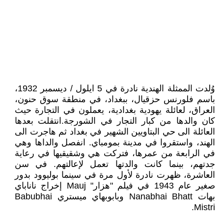
وُلدت الممثلة الهندية نادرة في 5 ايلول / ديسمبر 1932،
باسم فلورنس حزقيال، ببغداد، في منطقة سوق حنون،
العراق، لعائلة يهودية بغدادية، يعملون في التجارة حيث
كان والدها من كبار التجار في الشورجة.انتقلت بعدها
العائلة الى حي البتاويين الشهير في بغداد ثم هاجرت الى
الهند، واستقروا في مدينة بمومباي. انفصل والداها وهي
في الرابعة من عمرها، فتركت هي وشقيقيها في رعاية
جدتهم، بينما كانت والدتها تعمل لإعالتهم. في سن
العاشرة، ظهرت نادرة لأول مرة في سينما بوليوود بدور
صغير عام 1943 في فيلم "هزار" Mauj إخراج ناناباي
بهات Nanabhai Bhatt وبابوبهاي ميستري Babubhai
Mistri.