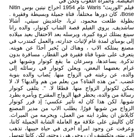
البغيضة. والمرأة اللعوب ولكن في
فيلم "الوريث" Waris عام 1954 اخراج نيتين بوس Nitin
Bose، كان دورها مختلفاً، فتاة جميلة وبسيطة وفقيرة .
بطولة طلعت محمود، ثريا، جاغديش سيثي، أشالا
ساشديف. يروي الفيلم قصة الشاب كونوار، والده رانا
سينغ يمتلك ثروة كبيرة، ويرسله بعد الاحتفال بعيد ميلاده
إلى بومباي لمدة عام لإثبات جدارته، والعمل كمتدرب في
مصنع يمتلكه الاب ، وهناك لن يُخبر أحدًا عن هويته.
يتعرف على شوبا فتاة فقيرة في القطار، مسافرة بدون
تذكرة. يساعدها، وسرعان ما يقع كونوار وشوبها في
غرام بعضهما البعض، ويعلن كونوار في رسائله إلى
والده، عن رغبته في الزواج منها. يُصاب والده بنوبة
غضب. "من هذه الفتاة؟ من يعلم من هم والديها؟ لا، لا
يمكن لكونوار الزواج منها. قطعًا لا. ". يتلقى كونوار
رسالة من والده، يحظر فيها الزواج المقترح ويأمره بطرد
شوبها. لكن هذا كان له تأثير عكسي؛ إذ قرر كونوار
الزواج من شوبها فورًا. يطلب الاب من مدير المصنع
كايلاش ان يطرد ابنه من العمل، ويحرمه من الميراث.
كان كاليش على علاقة مع العاملة الشابة الجميلة كانتا،
وعرفت عن وجود امرأة اخرى في حياة حبيبها، تذهب
الى بيته، وتكتشف ان روحي هي زوجته، لكن كانتا تتوسل