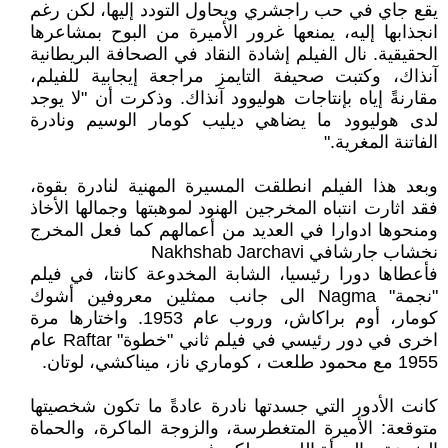
يقع جاي في حب راجشري ويحاول التودد إليها، لكن رغم
انجذابها إليه، يمنعها غرور الأميرة من البوح بمشاعرها
الحقيقية. نال الفيلم إشادة النقاد في الصحافة البريطانية
آنذاك، وكتبت صحيفة التايمز مراجعة إيجابية للفيلم،
مقارنةً إياه بإنتاجات هوليوود آنذاك. وذكرت أن "لا يوجد
لدى هوليوود ما يضاهي ديليب كومار الوسيم ونادرة
الفاتنة المغرية."
وبعد هذا الفيلم انطلقت المسيرة المهنية لنادرة بقوة،
فقد اثارت انتباه المخرجين الهنود لموهبتها وجمالها الأخاذ
ومنحوها ادوارا في العديد من أعمالهم كما فعل المخرج
نخشاب جارشافي Nakhshab Jarchavi
فأعطاها دورا رئيسيا، الشابة المخدوعة كانتا، في فيلم
"نجمة" Nagma الى جانب ممثلين معروفين أشوك
كومار، أوم براكاش، وروب عام 1953. واختارها مرة
اخرى في دور رئيسي في فيلم ثاني "خطوة" Raftar عام
1955 مع محمود طلعت ، كوماري ناز، ميناكشي، لوتان.
كانت الأدور التي جسدتها نادرة عادةً ما تكون شخصيتها
متوقعة: الأميرة المتغطرسة، والزوجة الماكرة، والحماة