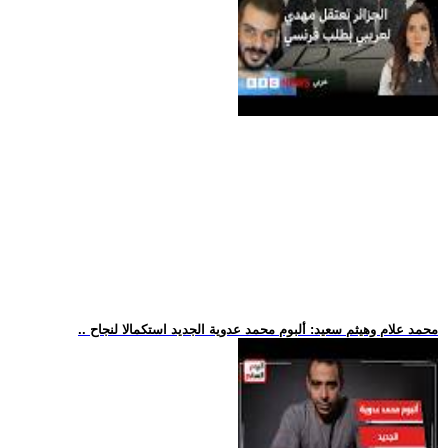
.. محمد علام وهيثم سعيد: ألبوم محمد عدوية الجديد استكمالا لنجاح