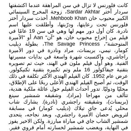
كانت فلورنس لا تزال في سن المراهقة عندما اكتشفتها
سردار أختر Sardar Akhtar، زوجة المخرج السينمائي
الكبير محبوب خان Mehboob Khan. أخذت سردار أختر
فلورنس تحت رعايتها، ودرّبتها، وأطلقت عليها اسم
نادرة. كان أول دور مهم لها وهي في سن 19 عامًا في
فيلم من إخراج محبوب خان، هو "آن" Aan أو "الأميرة
المتوحشة"، The Savage Princess، بطولة ديليب
كومار، نيمي، بريمناث، مراد ونادرة في دور الأميرة
راجاشري، واكتسبت شهرة واسعة في بدايات مسيرتها
الفنية. وهو أول فيلم ملون في الهند، حيث تم تصويره
بتقنية جيفاكولور 16 ملم وتم تكبيره بتقنية تكنيكولور.
عرض عام 1952. كان الفيلم الهندي الأكثر تكلفة في ذلك
الوقت، ثم أصبح الفيلم الهندي الأعلى ربحًا على الإطلاق،
محليًا ودوليًا. تدور أحداث الفيلم حول عائلة ملكية هندية،
تتألف من مهراجا (مراد)، وشقيقه شمشير سينغ
(بريمناث)، وشقيقته راجشري (نادرة). يشارك شاب
محلي يُدعى جاي تيلاك (ديليب كومار) في مسابقة
لترويض حصان الأميرة راجشري، وبعد نجاحه، يتحدى
شمشير الشاب جاي في مباراة مبارزة. ولكن الاخير يفوز
في النهاية، ويغضب شمشير لخسارته أمام قروي فقير.