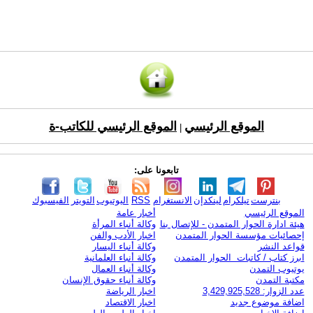
الموقع الرئيسي
الموقع الرئيسي للكاتب-ة
|
تابعونا على:
بنترست
تيلكرام
لينكدإن
الانستغرام
RSS
اليوتيوب
التويتر
الفيسبوك
الموقع الرئيسي
أخبار عامة
هيئة ادارة الحوار المتمدن - للإتصال بنا
وكالة أنباء المرأة
إحصائيات مؤسسة الحوار المتمدن
اخبار الأدب والفن
قواعد النشر
وكالة أنباء اليسار
ابرز كتاب / كاتبات الحوار المتمدن
وكالة أنباء العلمانية
يوتيوب التمدن
وكالة أنباء العمال
مكتبة التمدن
وكالة أنباء حقوق الإنسان
عدد الزوار: 3,429,925,528
اخبار الرياضة
اضافة موضوع جديد
اخبار الاقتصاد