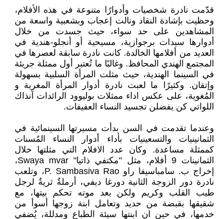
قدّمت نادرة شخصيات وأدوارًا متنوعة في هذه الأفلام،
وحظيت بإشادة النقاد ونالت إعجاب وبشعبية واسعة من
المشاهدين على حد سواء، حيث جسدت من خلال
أدوارها سيدات برجوازية، مسيحية أو أنجلو-هندية في
العديد من أفلامها الخالدة. كانت نادرة سابقة لعصرها في
المجتمع الهندي المحافظ. وغالبًا ما تُعتبر أول ممثلة جريئة
في السينما الهندية، حيث مثلت المرأة السلبية بسهولة
وإتقان. وكثيرًا ما لعبت نادرة أدوار المرأة المغرية و
المُغوية، على عكس اداء ممثلات بوليوود الرائدات آنذاك
اللواتي كن يفضلن تجسيد النساء العفيفات.
وعندما تقدمت في السن بدأت مسيرتها السينمائية في
الثمانينيات والتسعينيات بأداء أدوار النساء المُسنات
كممثلة مساعدة. وكان عدد الافلام التي مثلتها خلال
الثمانينات 9 أفلام، مثل "مكتفي ذاتيا" Swaya mvar،
إخراج ب. سامباسيفا راو P. Sambasiva Rao، وتلعب
نادرة دور الزوجة الثانية دورغا ديفي، أرملةٌ ثريةٌ لرجل
طيب القلب وكريم ولكن بعد موته تحكم بيتها، مع
شقيقها بقبضة من حديد وتعامل ابنة زوجها أسوأ من
خدمها، في حين ان ابنتها سيئة الطباع ومدللة، يُضفي