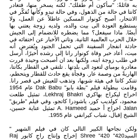
به قائلةً: "سأكون أم طفلك". لكنه يسخر منها، فتغادر
كانتا في حالة من الذهول، وفي حالة تبدو وكأنها تُفكّر في
الانتحار، أصبح كونوار المسكين عاطلاً عن العمل، ولا
يستطيع العودة الى بيت والده، ولديه زوجة يعتني بها
أيضًا. ماذا سيفعل؟ مما يضطره للانضمام إلى الجيش
خلال الحرب العالمية الثانية. وتاتي الأخبار عن اختفائه في
حادثة انفجار السفينة التي تحمل الجنود ويُفترض أنه
ميت، أعاد خبر وفاة كونوار رانا إلى رشده أخيرًا، أرسل
في طلب زوجة ابنه، ولكنها بعد ان أصبحت وحيدة قررت
مغادرة بومباي لتعود الى بلدتها . تلتقي في القطار بكانتا،
الهاربةً من وصمة عار. وفجأة يقع حادث للقطار ويتحطم،
تتنكر كانتا في هيئة شوبها، وتذهب للعيش في قصر رانا.
وقامت ببطولة فيلم "بطة بابو" Dak Babu عام 1954
اخراج ليكراج بهاكري Lekhraj Bhakri، تمثيل طلعت
محمود، كولديب كور، ياشودرا كاتجو، وفي فيلم "طريق"
Jalan اخراج أ حميد A. Hameed تمثيل عناية حسين،
الشيخ إقبال، شباب كيرانفي عام 1955.
ولكن نجاحها الكبير التالي كان في فيلم الشهير "
السيد420" Shree "420 إخراج وإنتاج راج كابور Raj