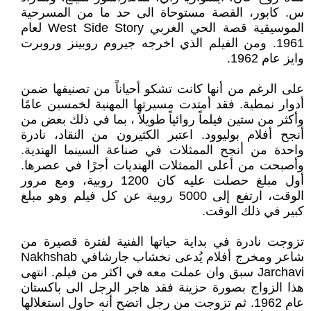
س. كابور، القصة مستوحاة الى حد ما من المسرحية
الموسيقية قصة الحي الغربي West Side Story لعام
1961. ومن الفيلم الذي اخرجه جيروم روبينز وروبرت
وايز عام 1962.
على الرغم من أنها كانت تشكو أحياناً من تصنيفها ضمن
أدوار نمطية. فقد أمتدت مسيرتها المهنية لخمسين عامًا
وأكثر من ستين فيلماً روائياً طويلاً ، بما في ذلك بعض من
أنجح أفلام بوليوود. اعتبر الكثيرون من النقاد، نادرة
واحدة من أنجح الممثلات في صناعة السينما الهندية.
وأصبحت من أعلى الممثلات الهنديات أجرًا في عصرها.
أول مبلغ حصلت عليه كان 1200 روبية، ومع مرور
الوقت، ارتفع إلى 5000 روبية عن كل فيلم وهو مبلغ
كبير في ذلك الوقت.
تزوجت نادرة في بداية حياتها الفنية لفترة قصيرة من
شاعر ومخرج أفلام يُدعى نخشاب جارشافي Nakhshab
Jarchavi سبق وان عملت معه في اكثر من فيلم. انتهى
هذا الزواج بصورة حزينة فقد هاجر الرجل الى باكستان
عام 1962. ثم تزوجت من رجل اتضح أنه حاول استغلالها