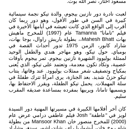
مسعود أختار، نصر الله بوت.
لعبت نادرة دور نازنين بيجوم، والدة تيكو نجمة سينمائية
كبيرة في السن في طور الأفول، وهو دور ربما كان
أقرب إلى الواقع الذي كانت تعيشه في أيامها الأخيرة في
فيلم "تامانا" Tamanna عام (1997) للمخرج ماهيش
بهات Mahesh Bhatt،، بطولة باريش راوال، بوجا بهات،
شاراد كابور، الزمن 1975 تدور أحداث القصة في
بومباي. حول تيكو، وهو مهاجر هندي والطفل الوحيد
لممثلة بوليوود الشهيرة نازنين بيجوم. تمر بيجوم بأوقات
عصيبة، وتكاد تكون معدمة، وتعتمد على تيكو، الذي يُعنى
بمكياج وتصفيف شعر ممثلات بوليوود. عند وفاتها، ينتاب
تيكو حزنٌ شديد. بعد الجنازة، يرى امرأةً تترك طفلةً في
سلة المهملات. يحمل تيكو الطفلة، ويقرر الاحتفاظ بها،
ويسميها تامانا، ويربيها بمفرده بمساعدة صديقه المقرب
سليم.
كان آخر أفلامها الكبيرة في مسيرتها المهنية دور السيدة
لويز في "عاطفة" Josh فيلم عاطفي درامي عرض عام
(2000) للمخرج منصور خان Mansoor Khan من بطولة
شاه روخ خان، أيشواريا راي، شاندراشور سينغ، وشاراد