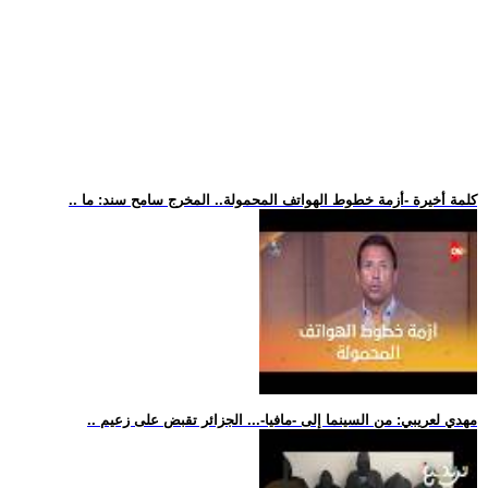
.. كلمة أخيرة -أزمة خطوط الهواتف المحمولة.. المخرج سامح سند: ما
.. مهدي لعريبي: من السينما إلى -مافيا-... الجزائر تقبض على زعيم