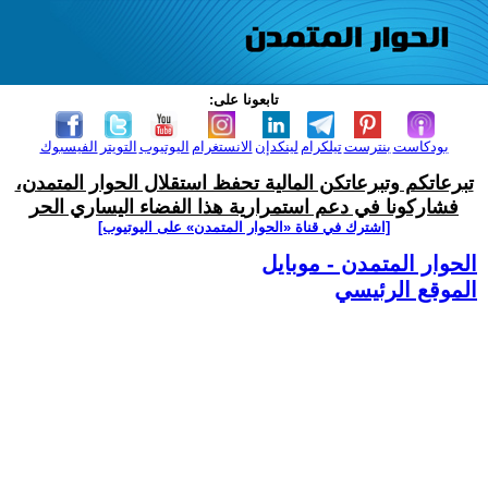
تابعونا على:
بودكاست
بنترست
تيلكرام
لينكدإن
الانستغرام
اليوتيوب
التويتر
الفيسبوك
تبرعاتكم وتبرعاتكن المالية تحفظ استقلال الحوار المتمدن،
فشاركونا في دعم استمرارية هذا الفضاء اليساري الحر
[اشترك في قناة ‫«الحوار المتمدن» على اليوتيوب]
الحوار المتمدن - موبايل
الموقع الرئيسي