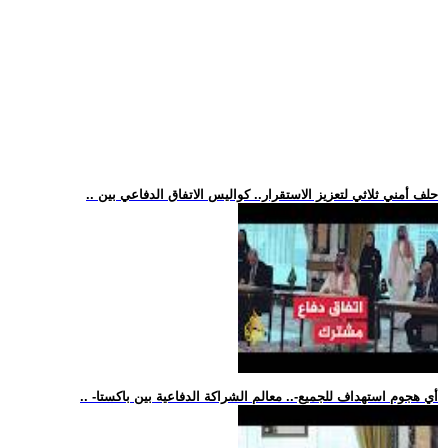
.. حلف أمني ثلاثي لتعزيز الاستقرار.. كواليس الاتفاق الدفاعي بين
.. -أي هجوم استهداف للجميع-.. معالم الشراكة الدفاعية بين باكستا