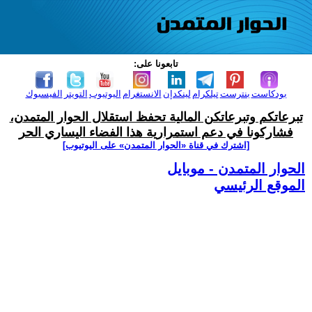
تابعونا على:
بودكاست
بنترست
تيلكرام
لينكدإن
الانستغرام
اليوتيوب
التويتر
الفيسبوك
تبرعاتكم وتبرعاتكن المالية تحفظ استقلال الحوار المتمدن،
فشاركونا في دعم استمرارية هذا الفضاء اليساري الحر
[اشترك في قناة ‫«الحوار المتمدن» على اليوتيوب]
الحوار المتمدن - موبايل
الموقع الرئيسي