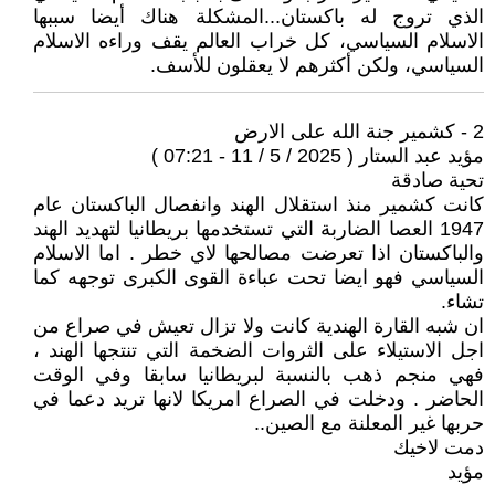
الذي تروج له باكستان...المشكلة هناك أيضا سببها
الاسلام السياسي، كل خراب العالم يقف وراءه الاسلام
السياسي، ولكن أكثرهم لا يعقلون للأسف.
2 - كشمير جنة الله على الارض
مؤيد عبد الستار ( 2025 / 5 / 11 - 07:21 )
تحية صادقة
كانت كشمير منذ استقلال الهند وانفصال الباكستان عام
1947 العصا الضاربة التي تستخدمها بريطانيا لتهديد الهند
والباكستان اذا تعرضت مصالحها لاي خطر . اما الاسلام
السياسي فهو ايضا تحت عباءة القوى الكبرى توجهه كما
تشاء.
ان شبه القارة الهندية كانت ولا تزال تعيش في صراع من
اجل الاستيلاء على الثروات الضخمة التي تنتجها الهند ،
فهي منجم ذهب بالنسبة لبريطانيا سابقا وفي الوقت
الحاضر . ودخلت في الصراع امريكا لانها تريد دعما في
حربها غير المعلنة مع الصين..
دمت لاخيك
مؤيد