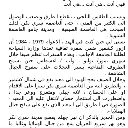
فهي أنت ..هي أنت ...هي أنت
وبسبب الطقس الثلجي ، تنقطع الطرق ويصعب الوصول
الى الكثير من المدن ، حتى العاصمة سري نكر، لذلك
اصبحت هي العاصمة الصيفية ، ومدينة جامو العاصمة
الشتوية .
تسنى لي حين كنت في الهند ، الاعوام 1979 - 1984 أن
ازور كشمير ضمن سفرة ثقافية تعدها وزارة السياحة
لطلبة الجامعة الاجانب ، وهذه السفرات تنظم صيفا خلال
شهري تموز/ يوليو - وآب / اغسطس حين تسمح
الظروف المناخية بسير العجلات على سفوح الجبال
الشاهقة .
وخلال الصيف يحج الهنود الى معبد يقع في شمال كشمير
، والطريق اليه من العاصمة سري نكر سيرا على الاقدام
او على الحصان ، لانه جبلي ومتعرج ووعر جدا ،
واضطررت الى استئجار حصان لانتقل عليه الى المعبد -
الصورة في الطريق الى المعبد الذي يقع على سفح جبال
الهملايا -.
ومن الجدير بالذكر ان نهر جهلم يقطع مدينة سري نكر
وهو نهر سريع الجريان ينبع من جبال الهملايا وغالبا ما