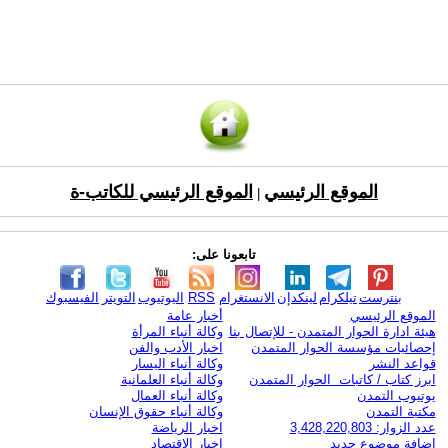
الموقع الرئيسي
الموقع الرئيسي للكاتب-ة
|
تابعونا على:
بنترست
تيلكرام
لينكدإن
الانستغرام
RSS
اليوتيوب
التويتر
الفيسبوك
الموقع الرئيسي
أخبار عامة
هيئة ادارة الحوار المتمدن - للإتصال بنا
وكالة أنباء المرأة
إحصائيات مؤسسة الحوار المتمدن
اخبار الأدب والفن
قواعد النشر
وكالة أنباء اليسار
ابرز كتاب / كاتبات الحوار المتمدن
وكالة أنباء العلمانية
يوتيوب التمدن
وكالة أنباء العمال
مكتبة التمدن
وكالة أنباء حقوق الإنسان
عدد الزوار: 3,428,220,803
اخبار الرياضة
اضافة موضوع جديد
اخبار الاقتصاد