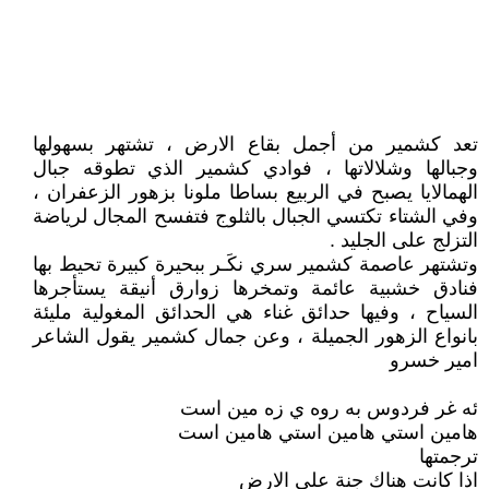
تعد كشمير من أجمل بقاع الارض ، تشتهر بسهولها
وجبالها وشلالاتها ، فوادي كشمير الذي تطوقه جبال
الهمالايا يصبح في الربيع بساطا ملونا بزهور الزعفران ،
وفي الشتاء تكتسي الجبال بالثلوج فتفسح المجال لرياضة
التزلج على الجليد .
وتشتهر عاصمة كشمير سري نكَـر ببحيرة كبيرة تحيط بها
فنادق خشبية عائمة وتمخرها زوارق أنيقة يستأجرها
السياح ، وفيها حدائق غناء هي الحدائق المغولية مليئة
بانواع الزهور الجميلة ، وعن جمال كشمير يقول الشاعر
امير خسرو
ئه غر فردوس به روه ي زه مين است
هامين استي هامين استي هامين است
ترجمتها
اذا كانت هناك جنة على الارض