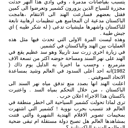
يتسبب بفياضانات مدمرة ، وفي وادي هذا النهر حدثت
مجزرة للسياح الذين يزورون كشمير وتعرضوا الى كمين
فقتل بعضهم فسارعت الهند الى الانتقام ،هامجت
الباكستان مدعية ان المجاميع هي تنظيمات ارهابية تابعة
للباكستان واشهرها مليشيات تدعى ( له شكر طيبه ) اي
جيش طيبة .
وهذه ليست المرة الاولى التي تحدث فيها مثل هذه
العمليات بين الهند والباكستان في كشمير.
في زيارة اخرى زرت سد تاربيلا وهو سد عظيم يقع في
الهند على نهر السند ومساحة حوضه اكثر من تسعة الاف
مترمربع ، وحسب ما اخبرنا به الدليل يوم ذاك (
1982)انه احد أعلى السدود في العالم وشيد بمساعدة
الاتحاد السوفيتي .
اعلنت الهند انها بصدد منع تدفق مياه نهر السند الى
الباكستان ، من خلال التحكم بمياه السد . واعتبرت
باكستان هذا الاجراء اعلان حرب .
ترى لماذا تحولت كشمير السياحية الى اخطر منطقة في
العالم قد تتسبب بحرب نووية ! كشمير التي اشتهرت
بمخيمات تصوير الافلام الهندية الشهيرة والتي فتنت
بمشاهدها العالم هل تصبح دولة مستقلة ام تبقى ضحية
المطامع الهندية الباكستانية ؟