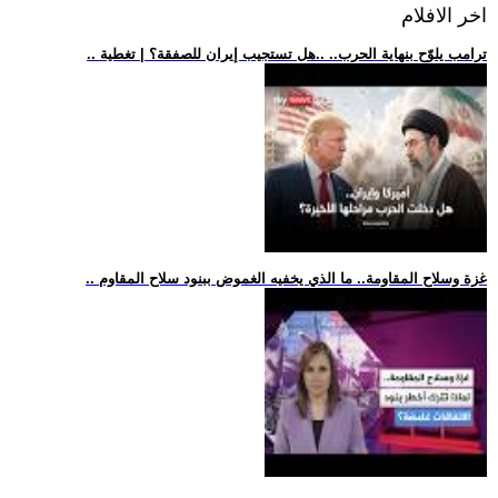
اخر الافلام
.. ترامب يلوّح بنهاية الحرب.. ..هل تستجيب إيران للصفقة؟ | تغطية
.. غزة وسلاح المقاومة.. ما الذي يخفيه الغموض ببنود سلاح المقاوم