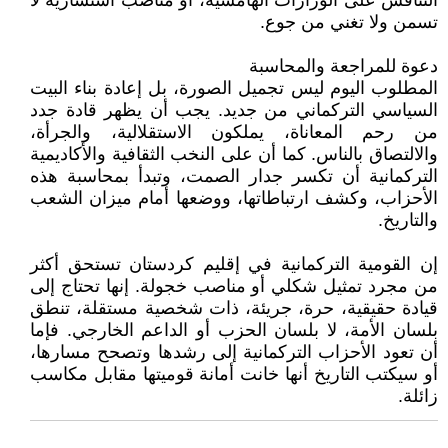
التنافس على الوزارات الهامشية، أو مناصب استشارية لا
تسمن ولا تغني من جوع.
دعوة للمراجعة والمحاسبة
المطلوب اليوم ليس تجميل الصورة، بل إعادة بناء البيت
السياسي التركماني من جديد. يجب أن يظهر قادة جدد
من رحم المعاناة، يملكون الاستقلالية، والجرأة،
والالتصاق بالناس. كما أن على النخب الثقافية والأكاديمية
التركمانية أن تكسر جدار الصمت، وتبدأ بمحاسبة هذه
الأحزاب، وكشف ارتباطاتها، ووضعها أمام ميزان الشعب
والتاريخ.
إن القومية التركمانية في إقليم كردستان تستحق أكثر
من مجرد تمثيل شكلي أو مناصب خجولة. إنها تحتاج إلى
قيادة حقيقية، حرة، جريئة، ذات شخصية مستقلة، تنطق
بلسان الأمة، لا بلسان الحزب أو الداعم الخارجي. فإما
أن تعود الأحزاب التركمانية إلى رشدها وتصحح مسارها،
أو سيكتب التاريخ أنها خانت أمانة قوميتها مقابل مكاسب
زائلة.