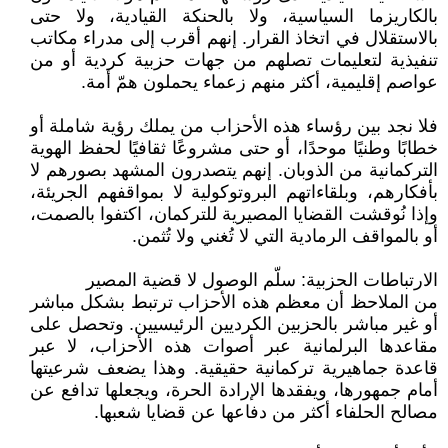
بالكاريزما السياسية، ولا بالحنكة القيادية، ولا حتى
بالاستقلال في اتخاذ القرار. إنهم أقرب إلى مدراء مكاتب
تنفيذية لتعليمات تصلهم من جهات حزبية كردية أو من
عواصم إقليمية، أكثر منهم زعماء يحملون همّ أمة.
فلا نجد بين رؤساء هذه الأحزاب من يملك رؤية شاملة أو
خطابًا وطنيًا موحدًا، أو حتى مشروعًا ثقافيًا لحفظ الهوية
التركمانية من الذوبان. إنهم يتصدرون المشهد بصورهم لا
بأفكارهم، وبلقاءاتهم البروتوكولية لا بمواقفهم الجريئة،
وإذا نُوقشت القضايا المصيرية للتركمان، اكتفوا بالصمت،
أو بالمواقف الرمادية التي لا تُغني ولا تُثمن.
الارتباطات الحزبية: سلّم الوصول لا قضية المصير
من الملاحظ أن معظم هذه الأحزاب ترتبط بشكل مباشر
أو غير مباشر بالحزبين الكرديين الرئيسيين. وتحصل على
مقاعدها البرلمانية عبر أصوات هذه الأحزاب، لا عبر
قاعدة جماهيرية تركمانية حقيقية. وهذا يضعف شرعيتها
أمام جمهورها، ويفقدها الإرادة الحرة، ويجعلها تدافع عن
مصالح الحلفاء أكثر من دفاعها عن قضايا شعبها.