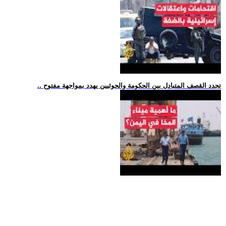
.. تجدد القصف المتبادل بين الحكومة والحوثيين يهدد بمواجهة مفتوح