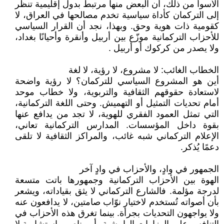
الأسوأ من ذلك، أن البعض منها مرتبط بدول إقليمية تنظر
إلى التركمان كأداة سياسية تخدم مصالحها في العراق، لا
كقومية ذات هوية وحق. وبهذا، نجد أن القرار السياسي
للأحزاب التركمانية موزّع بين أربيل وأنقرة وأحيانًا بغداد،
ولا يصدر من كركوك أو أربيل .
الخطاب الغائب: لا مشروع، لا رؤية، لا لغة
أين هو المشروع السياسي للتركمان؟ لا رؤية واضحة
لاستعادة حقوقهم الثقافية والتربوية، ولا خطاب موحد
أمام تحديات التمثيل أو التهميش. وحتى اللغة التركمانية،
التي تمثل العمود الفقري للهوية، لا تجد من يدافع عنها
بقوة داخل المؤسسات. المدارس التركمانية تعاني،
الإعلام التركماني شبه غائب، والمراكز الثقافية لا تلقى
دعمًا يُذكر.
الجمهور في وادٍ، والأحزاب في وادٍ آخر
الهوة بين الأحزاب التركمانية وجمهورها باتت متسعة
لدرجة مؤلمة. فالشارع التركماني لا يثق بقياداته، ويشعر
بأن أصواته تُستخدم لاختيار نوّاب صامتين، لا يدافعون عنه
ولا يواجهون التحديات بجرأة. بينما تغرق هذه الأحزاب في