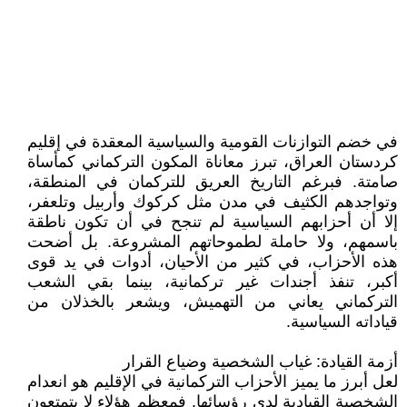
في خضم التوازنات القومية والسياسية المعقدة في إقليم
كردستان العراق، تبرز معاناة المكون التركماني كمأساة
صامتة. فبرغم التاريخ العريق للتركمان في المنطقة،
وتواجدهم الكثيف في مدن مثل كركوك وأربيل وتلعفر،
إلا أن أحزابهم السياسية لم تنجح في أن تكون ناطقة
باسمهم، ولا حاملة لطموحاتهم المشروعة. بل أضحت
هذه الأحزاب، في كثير من الأحيان، أدوات في يد قوى
أكبر، تنفذ أجندات غير تركمانية، بينما بقي الشعب
التركماني يعاني من التهميش، ويشعر بالخذلان من
قياداته السياسية.
أزمة القيادة: غياب الشخصية وضياع القرار
لعل أبرز ما يميز الأحزاب التركمانية في الإقليم هو انعدام
الشخصية القيادية لدى رؤسائها. فمعظم هؤلاء لا يتمتعون