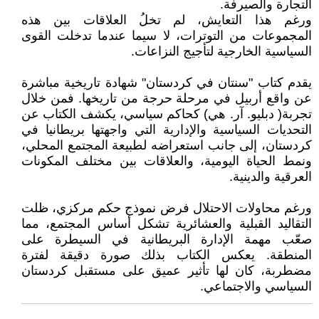
التجارة والصيرفة.
ورغم هذا التعايش، لم تخلُ العلاقات بين هذه
المجموعات من التوترات، لا سيما عندما تدخلت القوى
السياسية الخارجية لتأجيج النزاعات.
يقدم كتاب "سنتان في كردستان" شهادة تاريخية مباشرة
عن واقع أربيل في مرحلة حرجة من تاريخها. فمن خلال
تجربة( دبليو. آر. هي) كحاكم سياسي، يكشف الكتاب عن
التحديات السياسية والإدارية التي واجهتها بريطانيا في
كردستان، إلى جانب استعراضه لطبيعة المجتمع المحلي،
ونمط الحياة اليومية، والعلاقات بين مختلف المكونات
العرقية والدينية.
ورغم محاولات الاحتلال فرض نموذج حكم مركزي، ظلت
التقاليد القبلية والعشائرية تشكل أساس المجتمع، مما
صعّب مهمة الإدارة البريطانية في السيطرة على
المنطقة. يعكس الكتاب بذلك صورة دقيقة لفترة
مضطربة، كان لها تأثير عميق على مستقبل كردستان
السياسي والاجتماعي.