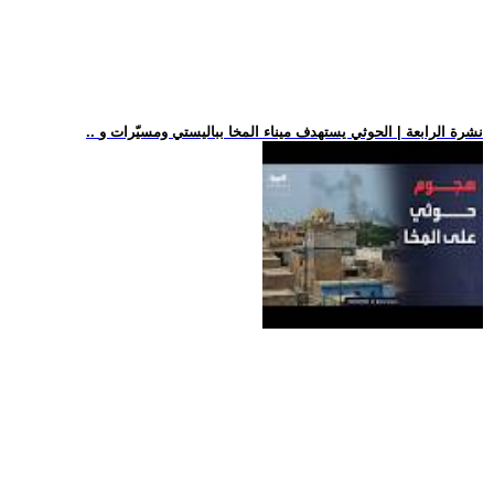
.. نشرة الرابعة | الحوثي يستهدف ميناء المخا بباليستي ومسيّرات و