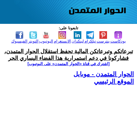
تابعونا على:
بودكاست
بنترست
تيلكرام
لينكدإن
الانستغرام
اليوتيوب
التويتر
الفيسبوك
تبرعاتكم وتبرعاتكن المالية تحفظ استقلال الحوار المتمدن،
فشاركونا في دعم استمرارية هذا الفضاء اليساري الحر
[اشترك في قناة ‫«الحوار المتمدن» على اليوتيوب]
الحوار المتمدن - موبايل
الموقع الرئيسي