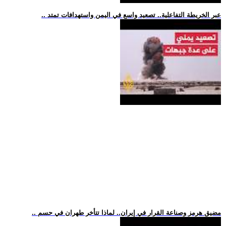
.. عبر الخريطة التفاعلية.. تصعيد واسع في اليمن واستهدافات تمتد
.. مضيق هرمز وصناعة القرار في إيران.. لماذا تتأخر طهران في حسم