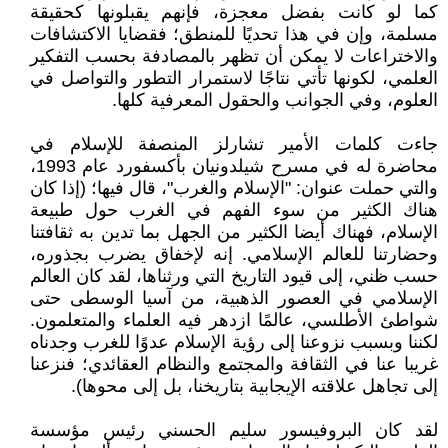
كما لو كانت بفضل معجزة، فإنهم يقبلونها كحقيقة
مسلمة، وإن في هذا تحديًا للمنطق؛ فقضايا الاكتشافات
والاختراعات لا يمكن أن تظهر بالمصادفة بحسب التفكير
العلمي، لكونها تأتي نتاجًا لاستمرار التطور والتواصل في
العلوم، وفي الجوانب والحقول المعرفية كلها.
جاءت كلمات الأمير تشارلز المنصفة للإسلام في
محاضرة له في مسرح شيلدونيان بأكسفورد عام 1993،
والتي حملت عنوان: "الإسلام والغرب"، قال فيها؛ (إذا كان
هناك الكثير من سوء الفهم في الغرب حول طبيعة
الإسلام، فهناك أيضا الكثير من الجهل بما تدين به ثقافتنا
وحضارتنا للعالم الإسلامي. إنه لإخفاق يضرب بجذوره،
حسب ظني، إلى قيود التاريخ التي ورثناها، لقد كان العالم
الإسلامي في العصور الذهبية، من آسيا الوسطى حتى
شواطئ الأطلسي، عالمًا ازدهر فيه العلماء والمتعلمون.
لكننا وبسبب نزوعنا إلى رؤية الإسلام عدوًا للغرب وجدناه
غريبا عنا في الثقافة والمجتمع والنظام العقائدي؛ فنزعنا
إلى تجاهل علاقته الإيجابية بتاريخنا، بل إلى محوها).
لقد كان البروفيسور سليم الحسني رئيس مؤسسة