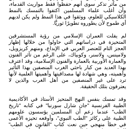
من مآثر تذكر سوى أنهم حفظوا فقط مواريث القدماء،
وأن أغلب علماء المسلمين اكتفوا بالتمسك بالنمط
الكلاسيكي للعلوم، ووثقوا في هذا النمط ولم يكن لديهم
أي طموح لأن يطوروه تطويرًا ثوريًّا.
لم يفلت العمران الإسلامي من رؤية المستشرقين
المتحيزة في دراساتهم التي حاولوا من خلالها إظهار
العجز التام للعنصر العربي في الإبداع، ومنهم كريزويل،
ولامينس، ولاسنر، وكوبياك، على الرغم من تأثر الفنون
والعمارة الأوربية بالعمارة والفنون الإسلامية، وقد اعترف
بهذا العديد من كبار باحثي الغرب المنصفين بهذا التأثير
وأهميته، وهي شهادة لها مصداقيتها وأهميتها العلمية لأنها
ترد على غير المنصفين من أهل الغرب والذين لا
يعترفون بتلك الحقيقة.
وقد تمسك بنفس النهج المتحيز الأستاذ في الأكاديمية
الطبية الفرنسية "جان شارل سورنيا" في كتابه "تاريخ
الطب" عندما زعم أن المسلمين يؤسسون علومهم
الطبية على ركائز "الطب النبوي"، وأوقعه تحيزه الأعمى
في خطأ منهجي حين نعت كتاب "القانون في الطب"