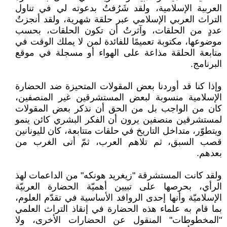
العربية الإسلامية، ولقد شَرُفتُ بدعوته لي في تناول
التراث العربي الإسلامي عبر حلقة شهرية، ولقد أنجزتُ
عددٍ من الحلقات، وآثرتُ أن تكون الحلقات، بحسب
موضوعها، مكتوبة تعميمًا للفائدة لمن لا يملك الوقت في
متابعة الحلقة مذاعة على الهواء أو مسجلة في موقع
البرنامج.
وإذا كنا قد أوردنا بعض المقولات المتحيزة ضد الحضارة
الإسلامية منسوبة لبعض المستشرقين غير المنصفين،
كان من الواجب بل من الحق أن نذكر بعض المقولات
لمستشرقين منصفين يرون أن الفكر البشري كائن ينمو
ويتطوّر، متداخل التاريخ في حلقات متتابعة، كان لليونانين
قصب السبق، ثم تلاهم العرب، ثمّ أتى الغرب من
بعدهم.
ولقد كانت المستشرقة "زيغريد هونكه" من الداعمات لهذ
الرأي، بحرصها على تبيين أهميّة الحضارة العربيّة
الإسلاميّة وأنها إحدى الروافد الأساسية في تقدّم العلوم،
بما قام به علماء هذه الحضارة في إنقاذ التراث العلمي
"المخطوطات" المنقول عن الحضارات الأخرى، ولا