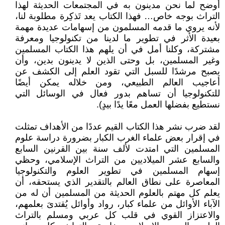
أوضح لما نحن مدينون به في المجتمعات الحديثة لهذا
التراث بوجه خاص… فهذا الكتاب يعد تَذكِرة مطلوبة لنا،
لأنه يروي ما قدمه المسلمون من إسهامات عديدة مهمة
بعيدة الأثر في تطوير ما لدينا من تكنولوجيا ومعرفة
مشتركة، وكلنا أمل في أن يلهم هذا الكتاب المسلمين
وغير المسلمين، بل وحتى الذين لا يدينون بدين، وأن
يصبح مرشدًا للسبل التي تقود العلم إلى الكشف عن
أعاجيب العالم الطبيعي، ومن خلاله يمكن أيضًا
للتكنولوجيا أن تساهم بدور فعال في الوسائل التي
نستطيع بفضلها العمل معًا يدًا بيدٍ).
لقد ضرب نشر هذا الكتاب القيم عددًا من الأهداف تمثلت
في إقرار بعض علماء الغرب الكبار بضرورة دراسة علوم
المسلمين التي امتدت لألف سنة بين القرنين السابع
والسابع عشر الميلاديين من التراث الإسلامي، وحظي
إسهام المسلمين في تطوير العلوم والتكنولوجيا
المعاصرة على نطاق العالم بالتقدير الذي يستحقه، أن
يعلم كل مهتم بالعلوم الحديثة من المسلمين أن له من
الآباء الأوائل من علماء كبار، رواد وأوائل يُقتدىَ بعلمهم،
والاعتزاز القوي في قلب كل عربي ومسلم بالتراث