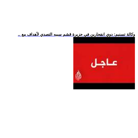
.. وكالة تسنيم: دوي انفجارين في جزيرة قشم سببه التصدي لأهداف مع