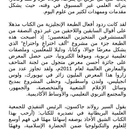
بتراثه العلمي غير المسبوق في وقته، حيث يشكل
مقدمات وممهدات لكثير من علوم اليوم.
لقد كانت ردود أفعال الطبعة الإنجليزية من الكتاب مذهلا
على أقوال السابقين واللاحقين من غير ذوي النصفة من
المستشرقين المتحيزين المتعصبين؛ إذ أصبحت هذه
الطبعة جزء من مشروع "ألف اختراعٍ واختراع" الذي
يشكل معرضًا جوالا، وكتابا، ودليلا للمعلمين، وملصقات
تعليمية تربوية، وموقعا الكترونيا، حتى حصل المعرض
على جائزة أحسن معرض متجول من لجنة المتاحف
والمعارض العالمية لعام 2011م، ولقد تجاوز عدد من
زاروا هذا المعرض المليون زائر في نيويورك، ولوس
انجيليس، ولندن واسطنبول، وحظى المشروع بمديح
وسائل الإعلام الشعبية والمتخصصة، والجمهور،
والمجتمع التربوي التعليمي، والأوساط الأكاديمية.
يقول السير رولاند جاكسون، الرئيس التنفيذي للجمعية
العلمية البريطانية في تصديره للكتاب: (أرحب بهذا
الكتاب الشيق الأخاذ بوصفه إسهامًا مهمًا في فهم أوسع
للعلوم والتكنولوجيا ضمن الحضارة الإسلامية، وفهمًا