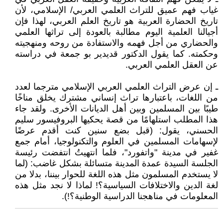
غياب فهم عميق للتراث العلمي العربي/ الإسلامي، لأن
تاريخ الحضارة العربية هو تاريخ العلم العربي، لهذا فإن
أجيالنا العلمية اليوم مطالبة بالعودة إلى تراثها العلمي
والحضاري من أجل فهمه والاستفادة من روحه ومنهجيته
وحكمته. كما يقول الدكتور قديدير بو جمعة في دراسته
عن العقل العلمي العربي.
ـ إن عرض التراث العلمي العربي الإسلامي مترجما لعدد
من اللغات، باعتبارها تراث إنساني مشترك يخلق مناخًا
طيبًا بين المسلمين وبين أهل الديانات الأخرى. ولقد جاء
هذا المطلب استلهامًا من قصة يحكيها البروفيسور سليم
الحسني، يقول: (قبل بضع سنين كنت أقدم عرضًا
لإسهامات المسلمين في العلوم والتكنولوجيا، أمام جمع
غفير في مدينة "واتفورد"، فلما انتهيتُ انتفضت رئيسة
الجلسة السيدة عمدة المدينة متسائلة بشكل غاضب: (لما
لا يستخدم المسلمون مثل هذه اللغة للحوار بيننا، بدلا من
لغة الدين والاختلافات السياسية؟! لماذا لا نجد مثل هذه
المعلومات في مناهجنا الدراسية الوطنية؟!).