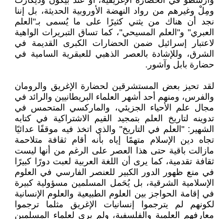
وأرسطو في الحضارة الإغريقية، أو عند بيكون وديكارت
ومِلْ وغيرهم من رواد النهضة الأوروبية الحديثة، بل إننا
نجد أن هناك من يثني كثيرًا على ما يُسمى بـ"العلم
العبري" و"العلم المسيحي"، كما تساق التبريرات الواهية
لاعتبار إسرائيل ضمن الحضارات الكبرى القديمة في
الشرق، وللإشادة بالعصر الذهبي للعبقرية السامية في
حضارة بابل وآشور.
لقد تحيز بعض المستشرقين لحضارة الإغريق والرومان
والفرس، ومنهم أحد أشهر العلماء البريطانيين والرائد في
مجال علم الأحياء الجزيئي، والماركسي المتحمس في
تدوينه لتاريخ العلم بتمجيد القيم الاشتراكية في كتابه
الشهير: "العلم في التاريخ" والذي اتخذ فيه موقفًا عدائيًا
تجاه دين الإسلام متهمًا إياه بأنه أقام ثقافة متلاحمة
مازالت باقية حتى هذا العصر على الرغم من أنها ليست
ثقافة تقدمية، كما يرى أن اللغة العربية لعبت دورًا كبيرًا
في منع ظهور الدور الكبير للعنصر الفارسي في العلوم
الإسلامية الشرقية، بل يُحَمل المسلمين مسؤولية كبيرة
في إقامة الحواجز بين العلوم الطبيعية والعلوم الإنسانية
لكونهم لم يترجموا إنسانيات الإغريق مثلما ترجموا
معارفهم العلمية والفلسفية، ولم يرى لعلماء المسلمين