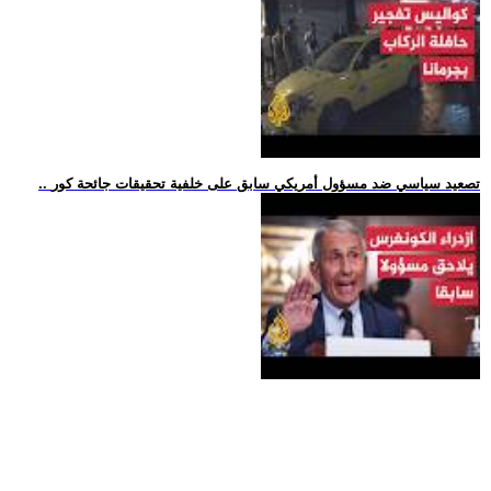
.. تصعيد سياسي ضد مسؤول أمريكي سابق على خلفية تحقيقات جائحة كور