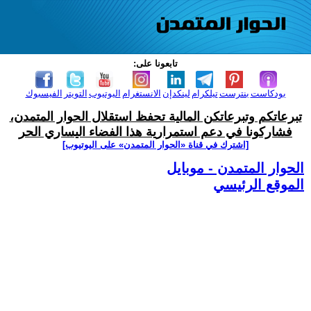
تابعونا على:
بودكاست
بنترست
تيلكرام
لينكدإن
الانستغرام
اليوتيوب
التويتر
الفيسبوك
تبرعاتكم وتبرعاتكن المالية تحفظ استقلال الحوار المتمدن،
فشاركونا في دعم استمرارية هذا الفضاء اليساري الحر
[اشترك في قناة ‫«الحوار المتمدن» على اليوتيوب]
الحوار المتمدن - موبايل
الموقع الرئيسي