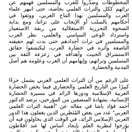
المخطوطات وصدَّروا للعرب والمسلمين فهمهم عن
تراثهم ككل والتراث العلمي بخاصة، حتى انبهر علماء
العرب والمسلمين بهذا النتاج الغربي، ووثقوا في
أحكامهم بالسلب أو الإيجاب على تراثنا، ومع بداية
الصحوة التحررية الاستقلالية من ربقة الاستعمار
واسترداد الوعي السياسي والعلمي، نظر العرب
والمسلمين في تراث أجدادهم حتى بدت لهم حقيقته
الناصعة وأثره في حضارة الغرب، ليكتشفوا حقائق
الاستشراق الخبيث وأهدافه في زعزعة الثقة بين
المسلمين وتراثهم، وإيهامهم أن الغرب وعلومه هم أصل
المدنية والحضارة.
على الرغم من أن التراث العلمي العربي يشمل جزءًا
كبيرًا من التاريخ العلمي والحضاري فيما يخص الحضارة
العربية الإسلامية ودورها الرائد في مسيرة الحضارة
الإنسانية، بشهادة المنصفين من المؤرخين، يرصد الدكتور
أحمد فؤاد باشا في مقاله عن "أهمية التراث العلمي
العربي" عدد من بعض المُنَظرين الذين يغفلون هذا الدور
العربي الإسلامي الرائد، في الوقت الذي يحاولون فيه أن
يؤرخوا لنظرية العلم بإيجاد أساس لها عند أفلاطون