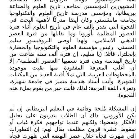
المشهورين المؤسسين لمتاحف تاريخ العلوم والصناعة
ببريطانيا، ومؤسس مدرسة تاريخ العلوم والتكنولوجيا
بجامعة مانشستر، وكان أيضًا مدركًا لأهمية البحث في
الفجوة التي تقدر بالف عام في تاريخ العلوم أثناء فترة
العصور المظلمة بأوروبا وما يقابلها من فترة العصر
الذهبي الاسلامي، ولهذا أوصى البروفيسور سليم
الحسني، رئيس مؤسسة العلوم والتكنولوجيا والحضارة
بإنجلترا، قائلا: (يا سليم، إن فترة ألف سنة ضاعت من
تاريخ الهندسة وهي فترة نسميها "العصور المظلمة"، إلا
أن أغلب المعرفة المفقودة منها بقيت موجودة
بالمخطوطات العربية، التي تملأ أقبية العديد من المكتبات
الشهيرة، وأنت أستاذ هندسة متميز في جامعة شهيرة،
وتعرف اللغة العربية؛ لذلك فأنت خير من يقوم بملء هذه
الفجوة).
إن المشكلة مُلحة وقائمة في التعليم البريطاني إن لم
يكن الأوروبي، ذلك أن الطلاب يتدربون على تحليل
الأفكار ونقضها؛ ولكنهم عندما تواجههم فكرة غياب أو
سقوط عشرة قرون مظلمة، يقال لهم: إن التطورات
التي ظهرت فجأة خلال عصر النهضة التي ظهرت فجأة