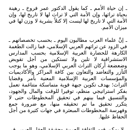
ـ إن حياة الأمم ـ كما يقول الدكتور عمر فروخ ـ رهينة
بحياة تراثها، وإن الأمة التي لا تراث لها لا تاريخ لها، وإن
الأمة التي لا تاريخ لها ليست إلا كتلاً بشرية لا وزن لها في
ميزان الأمم.
ـ إنَّ علماء العرب مطالبون اليوم ـ بحسب تخصصاتهم ـ
في الزود عن تراثهم العربي الإسلامي، فما زالت الطغمة
الكارهة للحضارة العربية الإسلامية بحسب المدارس
الاستشراقية لا تلين ولا تستكين من أجل تقويض
وضعضعة أركان التراث العربي الإسلامي، وهو ما يوجب
التآزر والتعاضد والتعاون بين كافة المراكز والأكاديميات
والمؤسسات العربية الإسلامية المعنية بأمر وقضايا
التراث؛ بهدف تكوين جبهة قوية متماسكة متناغمة تعمل
بفكر استراتيجي منظم، توفيرا للوقت والمال والجهود،
والتنسيق فيما بينهم في تحقيق المخطوطات حتى لا
يتكرر تحقيق ما تم تحقيقه منها، مع ضرورة جمع
وفهرسة المخطوطات المبعثرة في جهات كثيرة من أجل
الحفاظ عليها.
ـ لا يمكن فهم الثقافة العربية وحقيقة العقل العربي في