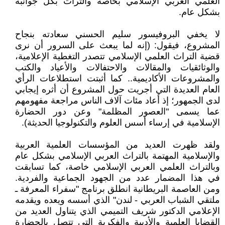
العلمي العربي الإسلامي بخاصة والتراث بكل جوانبه
بشكل عام.
لا يخفي البروفيسور سليم الحسني سعادته بنجاح
المشروع، فيقول: (إنه لما يبعث على السرور أن نرى
قضية التراث العلمي الإسلامي تتصدر التغطية الإعلامية،
والوثائقيات والمقالات والاحتفالات والأعياد والكتب
والمشروعات الأكاديمية.. كما أثبتت استطلاعات الرأي
العام العديدة التي أجريت حول المشروع أن أثره إيجابي
لدى الجمهور؛ إذ أعاد مئات آلاف الناس مراجعة مفهومهم
عما يسمى "العصور المظلمة" وعن دور الحضارة
الإسلامية في إرساء أسس العلوم والتكنولوجيا الحديثة).
ولقد ظهرت العديد من المؤسسات العلمية العربية
والإسلامية المهتمة بالتراث العربي الإسلامي بشكل عام
وبالتراث العلمي العربي الإسلامي خاصة، كما تسابقت
في هذا المضمار عدد من الجهود الجماعية والفردية.
ومن العاصمة البريطانية انطلق برنامج "سفراء المعرفة ـ
ملتقي الشباب العربي - لندن" الذي أسسه ويعده ويقدمه
الإعلامي الدكتور شريف التميمي الذي يتناول العديد من
القضايا العلمية والأدبية والفكرية التي تتصل بالحضارة