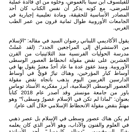
للفيلسوف ابن سينا بالغموض، وخلوه من أي فائدة عملية
للمرضى، مع كونه يذكر أن نفس الكتاب كان أحد
المصادر الأساسية للحقيقة، ومادة تعليمية إجبارية في
الجامعات الأوروبية طوال ثمانية قرون من عمر الطب
الغربي.
يقول الأكاديمي اللبناني رضوان السيد في مقاله: "الإسلام
من الاستشراق إلى المراجعين الجدد": (لقد عَملتْ
مدرسة الحوليات الفرنسية منذ الثلاثينيات من القرن
العشرين على نقض مقولة انحطاط العصور الوسطى
الأوروبية. ومنذ عقودٍ عدة ما عاد أحدٌ معتبرٌ يقول بها في
أوساط كبار المؤرخين، وهناك تيارٌ قويٌّ في أوساط
الدارسين الغربيين اليوم يذهب باتجاه نقض مقولة
العصور الوسطى الإسلامية، أبرز مفكريه الأستاذ توماس
باور من جامعة مونستر وقد أصدر عام 2018 كتاباً
بعنوان: "لماذا لم تكن في الإسلام عصورٌ وسطى؟" وهو
مهتمٌّ بنقض مقولة الانحطاط الإسلامي خلال ألف عام).
لم يكن هناك عصور وسطى في الإسلام بل عصر ذهبي
في العلوم والفنون والآداب، وهو الأمر الذي كان يعلمه
يقينًا البروفيسور "دونالد كاردويل" أحد الأساتذة