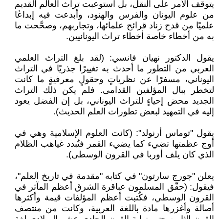
يتوقف الأمر على النقل، بل استوعبت تراث العالم القديم
من علوم اليونان والفرس والهنود، وأبدعت فيه إبداعًا
علميًا من قدح زناد قرائح علمائها، وتجاربهم، وصحَّحت ما
به من أخطاء خاصة أخطاء تراث اليونانيين.
يقول الدكتور نهيان فانسي: (لقد بلغ التراث العلمي
العربي من التطور ما أحدث به تغييرًا جذريًا في التراث
اليوناني، مسفرًا عن نظرياتٍ وحقولٍ معرفيةٍ ما كانت
لتخطر ببال المؤلفين القدامى. فلم يكن ذلك التراث
الجديد محض إحياءٍ للتراث اليوناني، بل إن الفضل يعود
إليه في التمهيد لبعض تطورات العلم الحديث).
يقول "توماس أرنولد": (كانت العلوم الإسلامية وهي في
أوج عظمتها تضيء كما يضيء القمر فتُبدد غياهب الظلام
الذي كان يلف أوربا في القرون الوسطى).
يعلن "جورج سارتون" في كتابه "مقدمة في تاريخ العلم"،
فيقول: (حقّق المسلمون عباقرة الشرق أعظم المآثر في
القرون الوسطي، فكُتبت أعظم المؤلفات قيمة وأكثرها
أصالة وأغزرها مادة باللغة العربية، وكانت من منتصف