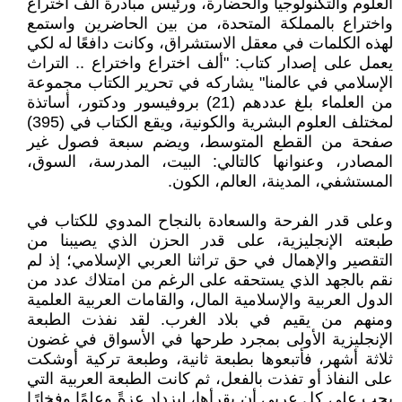
العلوم والتكنولوجيا والحضارة، ورئيس مبادرة ألف اختراع
واختراع بالمملكة المتحدة، من بين الحاضرين واستمع
لهذه الكلمات في معقل الاستشراق، وكانت دافعًا له لكي
يعمل على إصدار كتاب: "ألف اختراع واختراع .. التراث
الإسلامي في عالمنا" يشاركه في تحرير الكتاب مجموعة
من العلماء بلغ عددهم (21) بروفيسور ودكتور، أساتذة
لمختلف العلوم البشرية والكونية، ويقع الكتاب في (395)
صفحة من القطع المتوسط، ويضم سبعة فصول غير
المصادر، وعنوانها كالتالي: البيت، المدرسة، السوق،
المستشفي، المدينة، العالم، الكون.
وعلى قدر الفرحة والسعادة بالنجاح المدوي للكتاب في
طبعته الإنجليزية، على قدر الحزن الذي يصيبنا من
التقصير والإهمال في حق تراثنا العربي الإسلامي؛ إذ لم
نقم بالجهد الذي يستحقه على الرغم من امتلاك عدد من
الدول العربية والإسلامية المال، والقامات العربية العلمية
ومنهم من يقيم في بلاد الغرب. لقد نفذت الطبعة
الإنجليزية الأولى بمجرد طرحها في الأسواق في غضون
ثلاثة أشهر، فأتبعوها بطبعة ثانية، وطبعة تركية أوشكت
على النفاذ أو تفذت بالفعل، ثم كانت الطبعة العربية التي
يجب على كل عربي أن يقرأها، ليزداد عزةً وعلمًا وفخارًا