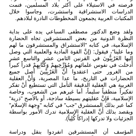
فرصته في الاستيلاء على أكثر بلاد المسلمين، فنمت
الدراسات الاستشراقية واستشرت، وجاسوا خلال
المكتبات العربية يجمعون المخطوطات النادرة لبلادهم.
ولقد وضع الدكتور مصطفى السباعي يده على بداية
النظرة الدونية من بعض المستشرقين تجاه الحضارة
الإسلامية، في كتابه "الاستشراق والمستشرقون ما لهم
وما علينا"، فيقول: (إنَّ القوة المادية والعلمية التي وصل
إليها الغَرْبِيُّونَ في القرنين الثامن عشر والتاسع عشر
أدخلت في نفوس علمائهم وَمُؤَرِّخِيهِمْ وَكُتَّابِهِمْ قدراً كبيراً
من الغرور حتى اعتقدوا أنَّ الغَرْبِيِّينَ أصل جميع
الحضارات في التاريخ، ما عدا المصرية، وَأَنَّ العقلية
الغربية هي العقلية الدقيقة التأمل التي تستطيع أَنْ تفكر
تفكيراً منطقياً سليماً، أما غيرهم من الشعوب، وخاصة
الإسلامية، فَإِنَّ عقليتهم بسيطة ساذجة، أو بالأصح "ذرية"
كما عبر بذلك المستشرق "جب" في كتابه "وجهة الإسلام"
ويقصد بذلك أَنَّ العقلية الإسلامية تدرك الأمور بواسطة
الجزئيات ولا تدركها إدراكاً كُلِياً).
المؤسف أن المستشرقين انفردوا بنقل ودراسة