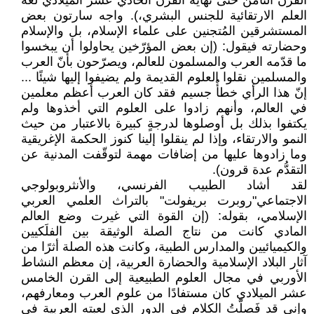
القرن الثامن حتى نهاية القرن الحادي عشر الميلادي لغة
العلم الارتقائية للجنس البشري،). واجه سارتون بعض
المستشرقين المُتجنين على علماء الإسلام، بل والإسلام
وحضارته فيقول: (إن بعض المؤرّخين يحاولوا أن يبخسوا
ما قدّمه العرب والمسلمون للعالم، ويصرّحون بأنّ العرب
والمسلمين نقلوا العلوم القديمة ولم يضيفوا إليها شيئًا ...
إنّ هذا الرأي خطأٌ جسيم فقد كان العرب أعظم معلمين
في العالم، وأنهم زادوا على العلوم التي أخذوها ولم
يكتفوا بذلك بل أوصلوها لدرجةٍ كبيرة بالاعتبار من حيث
النمو والارتقاء، وإذا لم ينقلوا إلينا كنوز الحكمة الإغريقية
وما زادوها عليها من إضافات مهمة لتوقّفت المدنية عن
التقدُّم عدة قرون).
لقد أشاد الطبيب الفرنسي، والأنثروبولوجي
الاجتماعي"روبرت بريفولت" بالتراث العلمي العربي
الإسلامي، بقوله: (إن القوة التي غيرت وضع العالم
المادي كانت من نتاج الصلة الوثيقة بين الفلَكيين
والكيميائيين والمدارس الطبية، وكانت هذه الصلة أثرًا من
آثار البلاد الإسلامية والحضارة العربية، إن معظم النشاط
الأوربي في مجال العلوم الطبيعية إلى القرن الخامس
عشر الميلادي كان مستفادًا من علوم العرب ومعارفهم،
وإني قد فَصلَّتُ الكلام في الدور الذي لعبته العربية في