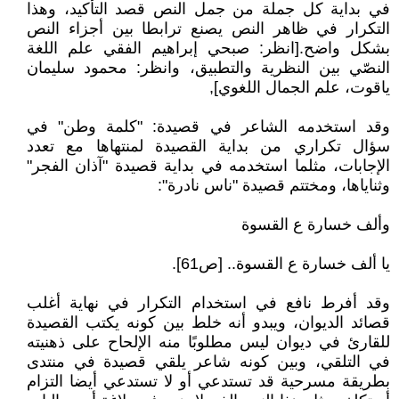
في بداية كل جملة من جمل النص قصد التأكيد، وهذا
التكرار في ظاهر النص يصنع ترابطا بين أجزاء النص
بشكل واضح.[انظر: صبحي إبراهيم الفقي علم اللغة
النصّي بين النظرية والتطبيق، وانظر: محمود سليمان
ياقوت، علم الجمال اللغوي],
وقد استخدمه الشاعر في قصيدة: "كلمة وطن" في
سؤال تكراري من بداية القصيدة لمنتهاها مع تعدد
الإجابات، مثلما استخدمه في بداية قصيدة "آذان الفجر"
وثناياها، ومختتم قصيدة "ناس نادرة":
وألف خسارة ع القسوة
يا ألف خسارة ع القسوة.. [ص61].
وقد أفرط نافع في استخدام التكرار في نهاية أغلب
قصائد الديوان، ويبدو أنه خلط بين كونه يكتب القصيدة
للقارئ في ديوان ليس مطلوبًا منه الإلحاح على ذهنيته
في التلقي، وبين كونه شاعر يلقي قصيدة في منتدى
بطريقة مسرحية قد تستدعي أو لا تستدعي أيضا التزام