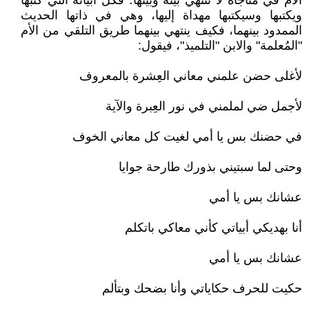
الأم في مناجاة لا تنتهي بينه وبينها؛ فكل أبياته التي كتبها
ويكتبها وسيكتبها مهداة إليها، وهي في ذاتها الحديث
الممدود بينهما، فكيف ينتهي بينهما طريق التلقي من الأم
"المُعلمة" والابن "التلميذ"، فيقول:
لأغلى حضن علمني معاني العِشرة بالمعروف
لأجمل ضي لملمني في نور العِبرة والآية
في حضنك بس يا أمي لغيت كل معاني الخوف
وحتى لما سبتيني بذورك طارحة جوايا
عشانك بس يا أمي
أنا بهديكي أبياتي كأني معاكي باتكلم
عشانك بس يا أمي
حكيت للحرف حكاياتي وأنا بضحك وبتألم