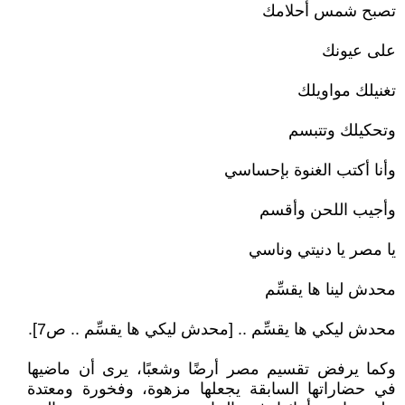
تصبح شمس أحلامك
على عيونك
تغنيلك مواويلك
وتحكيلك وتتبسم
وأنا أكتب الغنوة بإحساسي
وأجيب اللحن وأقسم
يا مصر يا دنيتي وناسي
محدش لينا ها يقسِّم
محدش ليكي ها يقسِّم .. [محدش ليكي ها يقسِّم .. ص7].
وكما يرفض تقسيم مصر أرضًا وشعبًا، يرى أن ماضيها
في حضاراتها السابقة يجعلها مزهوة، وفخورة ومعتدة