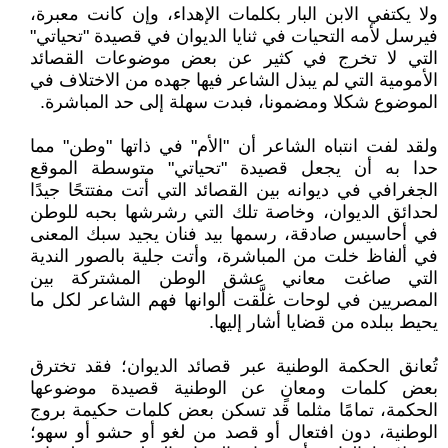
ولا يكتفي الابن البار بكلمات الإهداء، وإن كانت معبرة،
فيرسل لأمه التحيات في ثنايا الديوان في قصيدة "تحياتي"
التي لا تخرج في كثير عن بعض موضوعات القصائد
الأمومية التي لم يبذل الشاعر فيها جهده من الاختلاف في
الموضوع شكلا ومضمونا، فبدت سهلة إلى حد المباشرة.
ولقد لفت انتباه الشاعر أن "الأم" في ذاتها "وطن" مما
حدا به أن يجعل قصيدة "تحياتي" متوسطة الموقع
الجغرافي في ديوانه بين القصائد التي أتت مفتتحًا جيدًا
لحدائق الديوان، وخاصة تلك التي رشرشها بحبه للوطن
في أحاسيس صادقة، رسمها بيد فنان يجيد سبك المعنى
في ألفاظ خلت من المباشرة، وأتت جلية بالصور الندية
التي صاغت معاني عشق الوطن المشتركة بين
المصريين في لوحات غلَّقت ألوانها فهم الشاعر لكل ما
يحيط ببلده من قضايا أشار إليها.
تُعانق الحكمة الوطنية عبر قصائد الديوان؛ فقد تخترق
بعض كلمات ومعانٍ عن الوطنية قصيدة موضوعها
الحكمة، تمامًا مثلما قد تسكن بعض كلمات حكيمة بروج
الوطنية، دون افتعال أو قصد من لغو أو حشو أو سهو؛