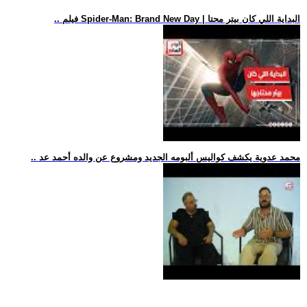
.. فيلم Spider-Man: Brand New Day | البداية اللي كان بيتر محتا
.. محمد عدوية يكشف كواليس ألبومه الجديد ومشروع عن والده أحمد عد