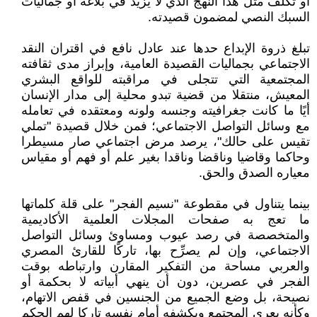
أو تكلف مثل هذا النهج الذي لا يزيد في بلاغة أو جماليات
السبك النصي لمضمون قصيدته.
تبلغ ذروة الإبداع حدها عند عادل نافع في اقتران النقد
الاجتماعي بجماليات القصيدة العامية، وإبراز مدى ثقافته
المجتمعية التي تتجلى في مراقبته للواقع البشري
المعيش، منتقلا من قضية تبدو محلية إلى مدار الإنسان
أيًا ما كانت جغرافيته وجنسه ولونه ومعتقده في تعامله
مع وسائل التواصل الاجتماعي؛ فمن خلال قصيدة "تملي
تقيس على حالك"، يرصد مرض اجتماعي صار مسيطرا
وحاكما وقاضيا وناقضا وناقدا بغير علم أو فهم أو مقياس
معياره الصدق والحق.
بينما يتناول في مقطوعة "نسيم الفجر" على قلة كلماتها
ما تعج به صفحات المجلات العلمية الأكاديمية
والمتخصصة في رصد عيوب ومساوئ وسائل التواصل
الاجتماعي، وإن لم يصرِّح بها، تاركًا للقارئ المصري
والعربي مساحة من التفكير المقارن وارتباطه بوقت
الفجر في عصرين، دون أن ينهي أبياته لا بحكمة أو
نصيحة، بل وضع الجميع من الجنسين في قفص الاتهام،
وكأنه يعري المجتمع ويكشفه أمام نفسه تاركا لهم الحكم