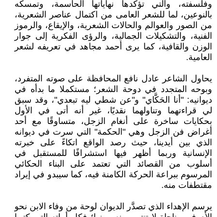
وفلسفته، والتي تؤكدها نهاياتها الحاسمة، وتمسكه
بالنوعين، لما للشعر العامى من اكتمال عناصر الشعرية،
من الصور والعوالم والحالات الشعرية، والإيقاع، والرموز
الفنية، والتشكيلات الجمالية، والرؤى الفكرية إلى جوار
الوزن والقافية، كما يرى أحمد مجاهد في تعريفه لشعر
العامية.
يحاول الشاعر عادل نافع المحافظة على صوته المتفرد،
وبوحه المتجدد في دوحة الشعر؛ مستكملا ما بدأه في
ديوانيه: "أنا الحَكَّاي" و"عن شطي ليه تبعدي"، وقد سبق
لي قراءتهما وتناولهما نقديًا، غير أنه أتى في الأول
بحكايات ساخرة على أنغام الزجل، متساوقًا مع أحد
أغراض فن الزجل وهي "الحكمة" التي سرت في ديوانه
الذي بين أيدينا، حيث رصد الواقع اتكاءً على خبرته
الإنسانية وربما أظهر فيها استشرافًا للمستقبل في
أسلوب من القصائد التي تعتمد على البناء الحكائي
المرسوم ببراعة الحركة الكامنة فيه، كما سيبدو في إيراد
مقتطفات منه.
يرسم الإهداء الذي تصدَّر الديوان لوحة من وفاء الابن نحو