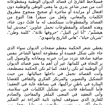
فسيلاحظ القارئ أن قصائد الديوان الوطنية ومقطوعاته
أتت من صدر شاعر يدري ما معنى الوطن والوطنية دون
افتعال أو مزايدة أو متاجرة أو ضجيجٍ ممجوج مطروق
الكلمات والمعاني، ولعل من سيقرأ هذا النوع من
القصائد والمقطوعات سيتكشف له ما قلتُ دون عناء،
وهذه القصائد والمقطوعات تحمل عناوين: "محدش لينا
هيقسِّم"، "أنا ابن النيل"، "حروفها تلاتة"، "كلمة وطن"،
"شريان حياة"، "هاتي التاريخ واشهدي".
يغطي شعر الحكمة معظم صفحات الديوان سواء الذي
جاء على شكل قصيدة أو مقطوعة أنتجها الشاعر بنفس
صافية صادقة تتردد نبرات خبرته ومعاناته والوصول إلى
بر النجاة في كلماتها، غير أن أهم ما يميز قصائد الديوان
أن الوطنية لم تكن زاعقة، كما لم تكن الحكمة مصطنعة،
وأتت القصائد تحمل في داخلها جمالياتها، من حيث
التشكيل والتصوير، والمرتكز الفكري والثقافي للقضايا
المثارة في باطن تراكيبها، في بساطة غاية في التعقيد؛
فأما البساطة فأتت من تشكيل الكلمات في سلاسة،
وأتى التعقيد في المعنى الملغز والمفاجئ والصادم
للقارئ الذي سيتوقف ليعاود ثانية القراءة ثم التفكير
وإيجاد أكثر من تفسير، والبحث عن دليلٍ يجعل من