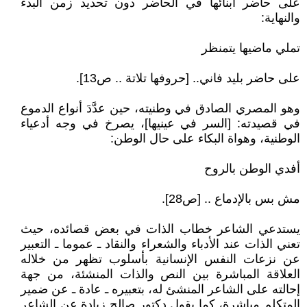
على حاضر أبنائها في الحاضر دون تحديد زمن البدء
والنهاية:
تملي ماضيها يتمنظر
على حاضر بليد فاني.. [حروفها تلاتة .. ص13].
وهو المصري الصادق في وطنيته، حين عدَّدَ أنواع الدموع
في قصيدته: [السر في عينيها]، يصرخ في وجه أدعياء
الوطنية، وهواة البكاء على حال الوطن:
أفدي الوطن بالروح
مش بس بالإدماع .. [ص28].
يستدعي الشاعر خطاب الذات في بعض قصائده، حيث
تعني الذات عند الأدباء والشعراء والنقاد ـ عموما ـ التعبير
عن نزعات النفس الإنسانية بأسلوب تظهر من خلاله
العلاقة المباشرة بين النص والذات المنشئة، من جهة
إحالته على الشاعر المنشئ له، بتعبيره ـ عادة ـ عن ضمير
المتكلم مباشرة، كما يقول دكتور صالح زيادة عن الشاعر