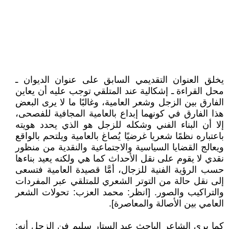
يخلق العنوان التقديمي السابق على عنوان الديوان ـ
محل القراءة ـ إشكالية عند المتلقي توجب عليه أن يعاين
الفارق بين الزجل وشعر العامية، وغالبًا ما لا يرى البعض
هذا الفارق في كونهما إبداع بالعامية المجافية للفصحى،
إلا أن البناء الفني وشكله للزجل هو الذي يحدد هويته
باعتباره نظمًا شعريا غرضيًا يُصاغ بالعامية ويلتحم بالواقع
ويعالج القضايا السياسية والاجتماعية والنقدية من منظور
نقدي لا يقوم على نقل الأحداث كما هي ولكنه يعيد بناءها
حسب الرؤية الفنية للزجال، أمَّا قصيدة العامية فتسعى
إلى نقل حالة من التوتر الشعري للمتلقي عبر المفردات
والتراكيب والصور. [انظر: محمد العزب: تحولات الشعر
العامي بين الأصالة والمعاصرة].
كما يرى الشاعر الباحث عبد الستار سليم فن الزجل أنه: