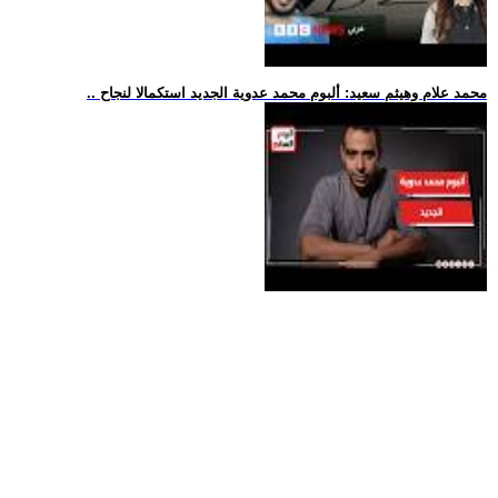
.. محمد علام وهيثم سعيد: ألبوم محمد عدوية الجديد استكمالا لنجاح