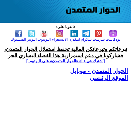
تابعونا على:
بودكاست
بنترست
تيلكرام
لينكدإن
الانستغرام
اليوتيوب
التويتر
الفيسبوك
تبرعاتكم وتبرعاتكن المالية تحفظ استقلال الحوار المتمدن،
فشاركونا في دعم استمرارية هذا الفضاء اليساري الحر
[اشترك في قناة ‫«الحوار المتمدن» على اليوتيوب]
الحوار المتمدن - موبايل
الموقع الرئيسي