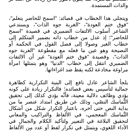
والذات المستمدة.
ويتجلى هذا الخطاب في قصائد: "اسمح للحاضر يتعلم"،
"فوق ختم العودة"، "الغربة جوه الذات"، ويستدعي
الشاعر أسلوب الالتفات الضميري في قصيدة "اسمح
للحاضر"؛ إذ عدل من خطاب ذاته بضمير المتكلم إلى
خطاب الغير وصولا إلى فصل القول في الحكمة أو
النصيحة وهو عين ما فعله مع مقطوعة "الغربة جوه
الذات"، وقصيدة "فوق ختم العودة" غير أن الالتفات
الضميري انتقل إلى خطاب "الدنيا" وهو يتمثلها امرأة
مراوغة مخادعة لكنه يقظ ضد اغراءاتها.
يلجأ الشاعر عادل نافع إلى البنية التكرارية كظاهرة
جمالية لتأسيس بعض قصائده؛ فالتكرار زيادة على كونه
يؤدي وظائف دلالية معينة، فأنَّه يؤدي كذلك إلى تحقيق
التَّماسك النصّي، وذلك عن طريق امتداد عنصر ما من
بداية النص حتى آخره، باعتبار التكرار شكل من أشكال
التَّماسك المعجمي، في الألفاظ والتراكيب والمعاني
لتحقيق البلاغة في التعبير ولتأكيد الكلام والجمال في
الأداء اللغوي، ويتمثل في تكرار لفظ أو عدد من الألفاظ