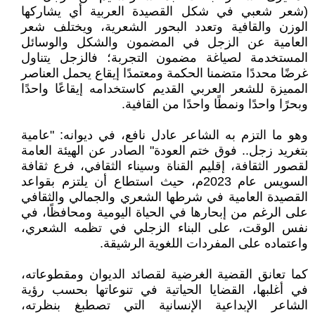
(شعر شعبي في شكل القصيدة العربية أي يشاركها
الوزن والقافية وتعدد البحور الشعرية، ويختلف شعر
العامية عن الزجل في المضمون والشكل والوسائل
المستخدمة لصياغة مضمون التجربة؛ فالزجل يتناول
غرضًا محددًا متضمنا الحكمة ومعتمدًا إيقاع يحمل العناصر
المميزة للشعر العربي القديم كاستخدامه إيقاعًا واحدًا
وبحرًا واحدًا ونمطًا واحدًا من القافية.
وهو ما التزم به الشاعر عادل نافع، في ديوانه: "عامية
بتغريد زجل.. فوق ختم العودة" الصادر عن الهيئة العامة
لقصور الثقافة، إقليم القناة وسيناء الثقافي، فرع ثقافة
السويس عام 2023م، حيث استطاع أن يلتزم بقواعد
القصيدة العامية في شرطها الشعري والجمالي والثقافي
على الرغم من إبحارها في الحياة اليومية ومحافظًا، في
نفس الوقت، على البناء الزجلي في تظمه الشعري،
واعتماده على المفردات اللغوية الرشيقة.
كما تعانق القضية الغرضية لقصائد الديوان ومقطوعاته،
في أغلبها، القضايا الحياتية في تنوعاتها بحسب رؤية
الشاعر الإبداعية الإنسانية التي تصطبغ بنظرته،