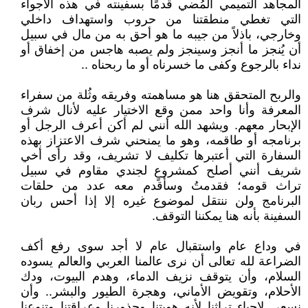
المجاهد التميمي المُضي قدمًا بسفينته في هذه الأجواء
التي تغطي منطقتنا من حروب واستهداف داخلي
وخارجي، باذلاً من جيبه ما هو أحق به من مال في سبيل
أن يُنجز ما أنجز وسينجز ولم يصبه هاجس من إخفاق أو
نداء بالرجوع وكفى ما خسرناه أو ما ربحناه ..
والربح المتحقق هنا هو مساهمته وفريقه وثُلة من سفراء
المعرفة وأنا واحد ممن وقع الاختيار عليه لأنال شرف
الإبحار معهم. ويشهد الله أنني لم أكن أعرف الرجل أو
برنامجه أو طاقمه، وهو ما يمنحني شرف الاعتزاز بهذه
السفارة التي أعتبرها تكليف لا تشريف، وقد رأى أخي
شريف أنني أصلح كمشروعٍ لجندي مقاوم في سبيل
تراث قومه؛ فقدمتُ وسأقدم معه عدد من حلقات
البرنامج ولن ننتقل لموضوع غيره إلا إذا أحس ربان
السفينة بأنه هنا يمكننا التوقف.
في وداع عام واستقبال عام لا أجد سوى رفع أكف
الضراعة لله تعالى أن نرى عالمنا العربي والعالم يسوده
السلام، وأن يتوقف نزيف الدماء، وهدم البيوت، ودك
الأحلام، وتقويض الأماني، وهجرة الطيور والبشر.. وأن
نسعى لإحياء تراثنا لأنه هويتنا وجذورنا وعراقتنا وتنوعنا