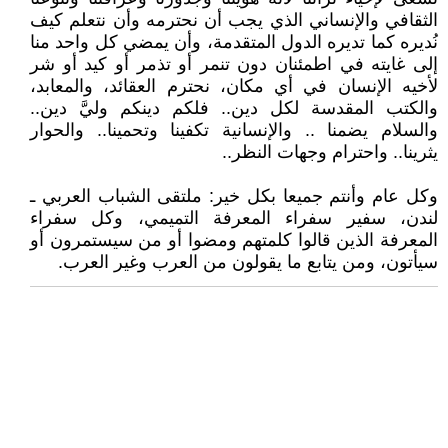
الثقافي والإنساني الذي يجب أن نحترمه وأن نتعلم كيف
نُديره كما تديره الدول المتقدمة، وأن يمضي كل واحد منا
إلى غايته في اطمئنان دون تنمر أو تذمر أو كيد أو شر
لأخيه الإنسان في أي مكان، نحترم العقائد، والمعابد،
والكتب المقدسة لكل دين.. فلكم دينكم وليَّ دين..
والسلام يضمنا .. والإنسانية تكفينا وتحمينا.. والحوار
يثرينا.. واحترام وجهات النظر..
وكل عام وأنتم جميعا بكل خير: ملتقى الشباب العربي ـ
لندن، سفير سفراء المعرفة التميمي، وكل سفراء
المعرفة الذين قالوا كلمتهم ومضوا أو من سيستمرون أو
سيأتون، ومن يتابع ما يقولون من العرب وغير العرب.