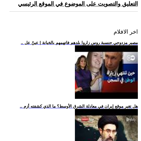
التعليق والتصويت على الموضوع في الموقع الرئيسي
اخر الافلام
.. مصير مزدوجي جنسية روس زاروا بلدهم فاتهمهم بالخيانة | عينٌ عل
.. هل تغير موقع إيران في معادلة الشرق الأوسط؟ ما الذي كشفته أزم