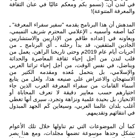
في لندن أن: (نسمو بكم ومعكم عاليًا في عنان الثقافة
والمعرفة المتنوعة)!
المدهش أن هذا البرنامج يقدمه "سفير سفراء المعرفة" ـ
كما أصفه وأسميه ـ الإعلامي المحترم شريف التميمي،
ويعاونه في إعداده طاقم من الإداريين والاستشاريين
الجادين المثقفين، قد بدأ رحلته ـ أي البرنامج ـ من
أخريات أيام عام 2019م وحتى تاريخنا الراهن، يعمل من
قلب لندن من أجل إحياء ثقافة المعاصرة والحداثة
ويناضل، في نفس الوقت، من أجل إحياء تراثنا العربي
والإسلامي، بل يتحمل مُعده ومقدمه الكثير من
الاستهجان والاعتراض على صنيعه هذا، ولعل من يتابع
أسماء القامات من سفراء المعرفة العرب الذين جاء
اختيارهم حسب معايير دقيقة لا تعرف المحاباة أو
الانحياز، بل بحيدة علمية ونزاهة وتجرد، سيرى أنها تغطي
أغلب بلدان عالمنا العربي، وسيعاين كَم الجهد المبذول
في انتقائهم وتقديمهم.
كما أن الموضوعات التي تم تناولها خلال تلك الأعوام
تشكل وحدها موسوعة تضمها مجلدات، ومع هذا يصر