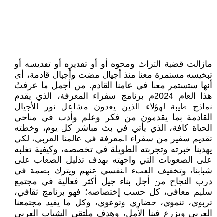
مازالت قضية التراث ومحوه أو أو تقديره أو تقديسه أو
تبخيسه مستمرة معنا منذ أجيال مضت وأجيال قادمة، أي
أنها ستستمر معنا في عامنا القادم. من أجمل ما عرفتُ
هذا العام 2024م برنامج سفراء المعرفة، الذي يقدم
نماذج طيبة لهؤلاء الذين يعدون مشاعل نور للأجيال
القادمة بما يقدمون من فكر وعلم وأدب في مناحي
الحياة كافة، الذي يأتي في بث مباشر كل يوم، وخطته
تقديم سفير من سفراء المعرفة في عالمنا العربي، لكي
يهدينا خبرته وتجربته الطويلة في تخصصه، وكيفية تغلبه
على الصعوبات التي واجهته بهدف تذليل الصعاب على
شبابنا، وتخفيف العبء النفسي عنهم ويترك بصمة في
درب النجاح من أجل بناء جيل أكثر فعالية في مجتمع
سليم معافى، كل حسب إختصاصه؛ فهو برنامج ثقافي،
تربوي، تنموي، حضاري وتوعوي، وكل ما يفيد مجتمعنا
العربي ويزرع فينا الأمل، وهدف ملتقى الشباب العربي