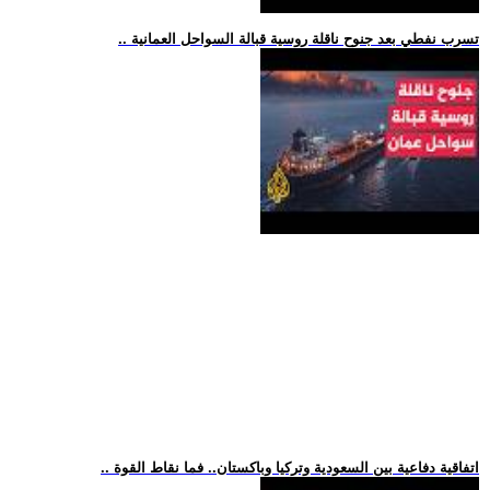
.. تسرب نفطي بعد جنوح ناقلة روسية قبالة السواحل العمانية
.. اتفاقية دفاعية بين السعودية وتركيا وباكستان.. فما نقاط القوة