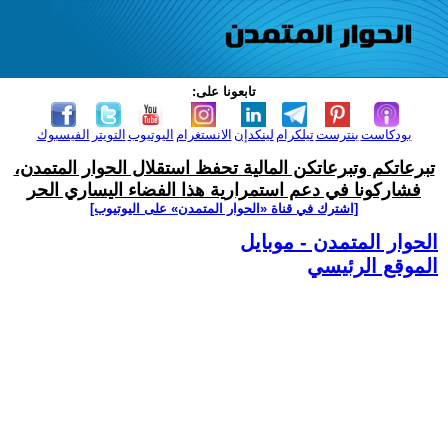
تابعونا على:
بودكاست
بنترست
تيلكرام
لينكدإن
الانستغرام
اليوتيوب
التويتر
الفيسبوك
تبرعاتكم وتبرعاتكن المالية تحفظ استقلال الحوار المتمدن،
فشاركونا في دعم استمرارية هذا الفضاء اليساري الحر
[اشترك في قناة ‫«الحوار المتمدن» على اليوتيوب]
الحوار المتمدن - موبايل
الموقع الرئيسي