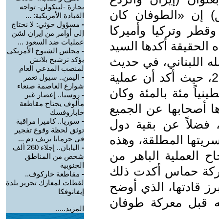
بحارة -لينكولن- تواجه
) إن «الطوفان كان
القيادة الأمريكية: ...
-
مسؤول حوثي: لا نحتاج
وقطر وتركيا وأميركا
إلى أوامر من إيران لشن
عمليات ضد السعود ...
سره على حد سواء» [3]. هذه الحقيقة أكدها السيد
-
مجلس الشيوخ الأمريكي
له اللبناني، في حديث
يؤكد ترشيح بلانش
لمنصب المدعي العام
له في الثالث من تشرين الثاني 2023، حيث أكد أن عملية
-
اليمن.. سيول تغمر
شوارع العاصمة صنعاء
ياً مئة بالمئة وكان
-
روسيا.. إعصار غير
مألوف يجتاح مقاطعة
اها أصحابها عن الجميع
خاباروفسك
-
سوريا.. كاميرا مراقبة
فضلاً عن بقية ‏دول
توثق لحظة وقوع تفجير
ريتها المطلقة، وهذه
في جرمانا بريف دم ...
-
اليابان.. إجلاء 260 ألف
 ‏العملية الباهر من
شخص من المناطق
الجنوبية
 المفاجئة المذهلة» [4]. حركة حماس أكدت ذلك
-
مقاطعة خاركوف..
لقطات لمعارك تحرير بلدة
رز قادتها، الذي أوضح
إيفانوفكا
له قبل معركة طوفان
المزيد.....