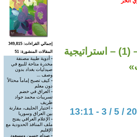
ي الحر
إجمالي القراءات: 349,815
حرب حسن نصر الله الأخيرة – (1) – استراتيجية
المقالات المنشورة: 51
-
أدوية طيبة مصنفة
»
مخدرة متاحة للبيع في
صيدليات بغداد بدون
وصف ...
-
كيف تصبح إماماً محتالاً
دون معلم
-
العراق في خضم
تسريبات محمد جواد
ظريف
-
اختيار الحليف، مقارنة
بين العراق وسوريا
-
الإعلام العراقي يفتح
ملف المنافذ الحدودية مع
الإقليم
-
صدام حسين ومسعود