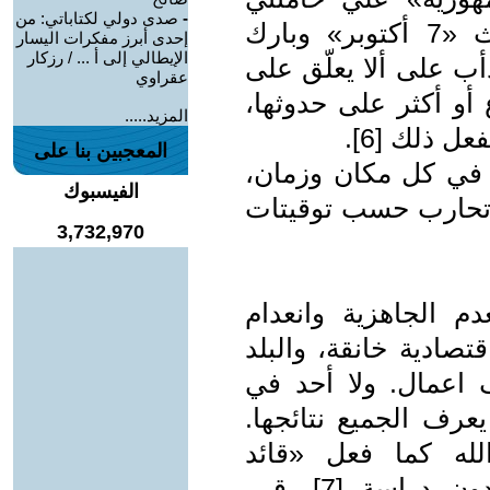
-
صدى دولي لكتاباتي: من
للتحدث بعد يومين فقط من حدوث «7 أكتوبر» وبارك
إحدى أبرز مفكرات اليسار
الإيطالي إلى أ ... / رزكار
دأب على ألا يعلّق على
عقراوي
 أو أكثر على حدوثها،
المزيد.....
ل ذلك [6].
المعجبين بنا على
في كل مكان وزمان،
الفيسبوك
ن تحارب حسب توقيتات
3,732,970
دم الجاهزية وانعدام
تصادية خانقة، والبلد
 اعمال. ولا أحد في
رف الجميع نتائجها.
له كما فعل «قائد
الجمهورية»، فإنه خلال ساعات وبدون دراسة [7]، قرر