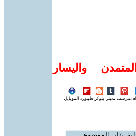
متمدن واليسار
م
بنترست
تمبلر
بلوكر
فليبورد
الموبايل
عليق على الموضوع