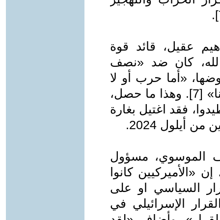
يم عقيل، قائد قوة
الله، كان ضد «نصف
ضها، «أما حرب أو لا
شيء، لأنهم (الإسرائيليين) سيتصيدوننا» [7]. وهذا ما حصل،
دوا، فقد اغتيل بغارة
 أيلول 2024.
اف الموسوي، مسؤول
ن «الأميركيين كانوا
ار السياسي او على
قرار الإسرائيلي في
قرار». وأضاف «لقد