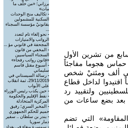
برزاني؛ «من خلّف ما
مات»
-
تكاليف منح الوحدات
السكنية للمشمولين
بقانونيْ مؤسسة السجناء
...
-
نحو إلغاء تام لتعدد
الرواتب والامتيازات
المجحفة في قانوني مؤ ...
-
المخفي من قانون
بع من تشرين الأول
السجناء السياسيين
«قانون رواتب رفحاء»
ة حماس هجوما مفاجئاً
-
أسبوع مقتل قاسم
سليماني
لي ألف ومئتيْ شخص
-
رسالة السيستاني في
اقتيدوا لداخل قطاع
29/11/2019، ثمة انقلاب
على الأبواب
سطينيين ولتقييد رد
-
حين يكذب رئيس الوزراء
-
نفط الإقليم والحكومة
ى بعد بضع ساعات من
المركزية المتخاذلة
-
المخبر السري؛ رفيق
حميم للحكم الجمهوري
-
بندر بن سلطان .. سفير
مقاومة» التي تضم
دمار سوريا
 اليمنيين، بضعة فصائل
-
سمسرة وبغاء في بغداد