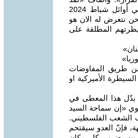
وضعتُ على طاولة السيد (حسن) في أوائل شباط 2024
نحن نتعرض له الان هو
سيطرتهم المطلقة على
نان»
ريا»
 عن طريق المفاوضات
السيطرة الأميركية او
ا بدّل هذا المعطى في
وي «إن سماحة السيد
نب الشعب الفلسطيني.
ة، فإنّ العدو سيقتحم
ع وسيضرب كل مكان