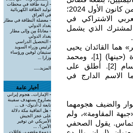
-
أزمة طاقة في محطات
مسلحة عراقية وسوريا (لغاية الثامن من كانون الأول 2024؛
توليد الطاقة الكهربائية
في العراق
ربي الاشتراكي في
-
معضلة النظافة في مطار
بغداد الدولي
 المشترك الذي يشمل
-
معاناةٌ مِن وإلى مطار
بغداد الدولي
-
التحصيل الدراسي
 وأدار هجوم «7 أكتوبر» هما القائدان يحيى
لرئيس وزراء السويد
ستيفان لوفين ورؤساء
السنوار، قائد حركة حماس في غزة (حينها) [1]، ومحمد
وزارا ...
الضيف، قائد كتائب عز الدين القسام [2]. أطلق على
المزيد.....
ا الاسم الدارج في
أخبار عامة
-
الإمارات.. هجوم إيراني
بصاروخ يستهدف سفينة
وار والضيف هجومهما
تابعة لـ-أدنوك- ف ...
-
هل اتفاقية مكة دلالة
«جبهة المقاومة»، ولم
على عجز الجيش
الأمريكي عن توفير
حماس. يقول الصحفي
الأمن؟. ...
نوان (إيران والردع
-
دموع وغضب.. عائلات