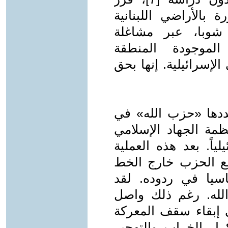
الأراضي اللبنانية
 شوبا، عبر مشاغلة
الموجودة المنطقة
لإسرائيلية. إنها بحق
دها «حزب الله» في
مة الجهاد الإسلامي
ياً. بعد هذه العملية
ع الحزب خارج الخط
اسيا في ردوده. لقد
لله. رغم ذلك واصل
إبقاء سقف المعركة
ار الخراب والتهجير