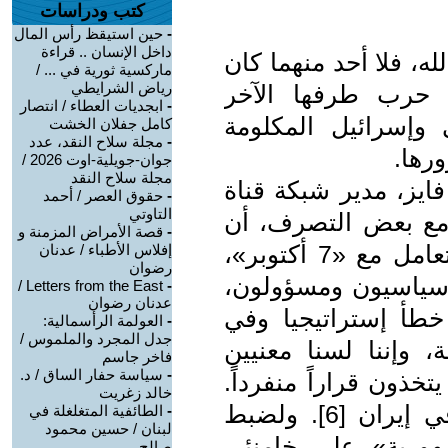
كتب ودراسات
-
حين استيقظ رأس المال
داخل الإنسان .. قراءة
ه، فلا أحد منهما كان
ماركسية ثورية في ... /
رياض الشرايطي
 حرب طرفها الآخر
-
ابجديات العطاء / انتصار
 وإسرائيل المكلومة
كامل جفلان الخشت
-
مجلة سلاح النقد، عدد
رها.
جوان-جويلية-اوت 2026 /
مجلة سلاح النقد
فايز، مدير شبكة قناة
-
حقوق العصر / أحمد
التاوتي
ه مع بعض التصرف، أن
-
قصة الأمراض المزمنة و
الساحة الإيرانية كانت مرتبكة في التعامل مع «7 أكتوبر»،
إفلاس الأطباء / عدنان
رضوان
 سياسيون ومسؤولون،
Letters from the East /
-
عدنان رضوان
توبر» كان خطأ إستراتيجيا وفي
-
العولمة الرأسمالية:
جدل المجرد والملموس /
وإننا لسنا معنيين
فاخر جاسم
-
سياسة حفار الساق / د.
تخذون قراراً منفرداً.
خالد زغريت
أفكار من هذا القبيل بدأت تنتشر في إيران [6]. ولضبط
-
الطائفية المتغلغلة في
لبنان / حسين محمود
مهورية» علي خامنئي
صالح