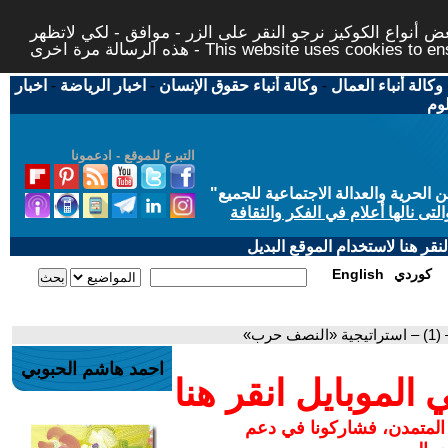
 أنواع الكوكيز نرجو النقر على الزر - موافق - لكي لاتظهر
This website uses cookies to ensure you ge
وكالة أنباء العمال
-
وكالة أنباء حقوق الإنسان
-
اخبار الرياضة
-
اخبار
لوم
التبرع للموقع - ادعمونا
حرية والعدالة الاجتماعية للجميع
"
تى نالها أعلام في الفكر والثقافة
قر هنا لاستخدام الموقع البديل
كوردي
English
رب»
احمد هاشم الحبوبي
لموبايل انقر هنا
 المتمدن، فشاركونا في دعم