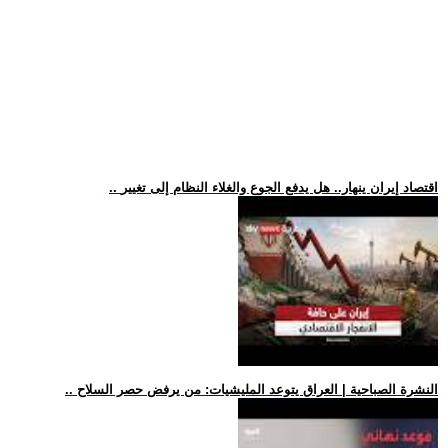
.. اقتصاد إيران ينهار.. هل يدفع الجوع والغلاء النظام إلى تغيير
.. النشرة الصباحية | العراق يتوعد المليشيات: من يرفض حصر السلاح