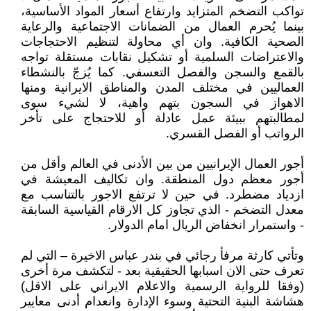
تواكب التضخم المتزايد وارتفاع أسعار المواد الأساسية،
بينما يُحرم العمال من الضمانات الاجتماعية والرعاية
الصحية الكافية. وان أي محاولة لتنظيم الاحتجاجات
والاعتراضات السلمية أو تشكيل نقابات مستقلة تواجه
بالقمع والسجن والفصل التعسفي. كما يُزجّ بالنشطاء
العماليين في مختلف المدن والمناطق الايرانية ومنها
الاهواز في السجون بتهم واهية، لا لشيء سوى
لمطالبتهم ببيئة عمل عادلة أو للاحتجاج على تأخر
الرواتب أو الفصل القسري.
أجور العمال الإيرانيين من بين الأدنى في العالم وأقل من
أجور معظم دول المنطقة. وان تكاليف المعيشة في
ازدياد مضطرد. في حين لا ترتفع الاجور بالتناسب مع
معدل التضخم - الذي تجاوز كل الارقام القياسية السابقة
- واستمرار انخفاض الريال امام الدولار.
وتأتي كارثة مرفأ رجائي في بندر عباس الاخيرة – التي لم
تعرف حتى الان اسبابها الحقيقية بعد - لتكشف مرة أخرى
(وفقا للرواية الرسمية والاعلام الايراني على الاقل)
هشاشة البنية التحتية وسوء الإدارة وانعدام أدنى معايير