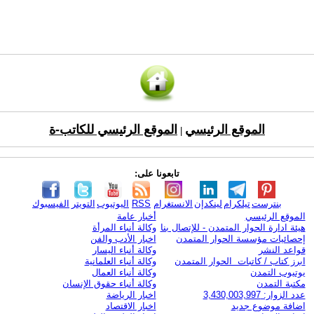
الموقع الرئيسي
الموقع الرئيسي للكاتب-ة
|
تابعونا على:
بنترست
تيلكرام
لينكدإن
الانستغرام
RSS
اليوتيوب
التويتر
الفيسبوك
الموقع الرئيسي
أخبار عامة
هيئة ادارة الحوار المتمدن - للإتصال بنا
وكالة أنباء المرأة
إحصائيات مؤسسة الحوار المتمدن
اخبار الأدب والفن
قواعد النشر
وكالة أنباء اليسار
ابرز كتاب / كاتبات الحوار المتمدن
وكالة أنباء العلمانية
يوتيوب التمدن
وكالة أنباء العمال
مكتبة التمدن
وكالة أنباء حقوق الإنسان
عدد الزوار: 3,430,003,997
اخبار الرياضة
اضافة موضوع جديد
اخبار الاقتصاد