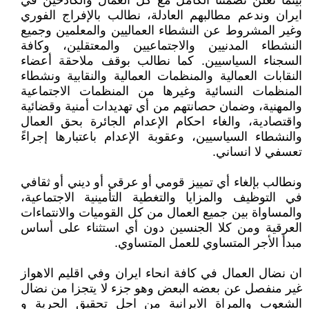
بينما نعلن تضمننا الكامل مع كل العمال والكادحين في
ايران وندعم مطالبهم العادلة، نطالب بالإفراج الفوري
وغير المشروط عن النشطاء العماليين والمعلمين وجميع
النشطاء المدنيين والاجتماعيين والمعتقلين، وكافة
السجناء السياسيين. كما نطالب بوقف ملاحقة أعضاء
النقابات العمالية والمنظمات العمالية والنقابية ونشطاء
المنظمات النسائية وغيرها من المنظمات الاجتماعية
والمهنية، وضمان حصانتهم من أي تهديدات أمنية وقضائية
واقتصادية، والغاء احكام الإعدام الجائرة بحق العمال
والنشطاء السياسيين، وعقوبة الإعدام باعتبارها إجراءً
تعسفي لا انساني.
ونطالب بإلغاء أي تمييز قومي أو عرقي أو ديني أو ثقافي
في التوظيف والمزايا والتغطية التأمينية الاجتماعية،
والمساواة بين جميع العمال من كل القوميات والانتماءات
العرقية ومن كلا الجنسين دون أي استثناء على أساس
مبدأ الأجر المتساوي للعمل المتساوي.
ان نضال العمال في كافة انحاء ايران وفي اقليم الاهواز
غير منفصل عن بعضه البعض وهو جزء لا يتجزا من نضال
الشعوب والمراة الايرانية من اجل تحقيق الحرية و