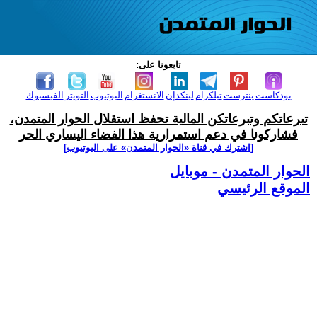
تابعونا على:
بودكاست
بنترست
تيلكرام
لينكدإن
الانستغرام
اليوتيوب
التويتر
الفيسبوك
تبرعاتكم وتبرعاتكن المالية تحفظ استقلال الحوار المتمدن،
فشاركونا في دعم استمرارية هذا الفضاء اليساري الحر
[اشترك في قناة ‫«الحوار المتمدن» على اليوتيوب]
الحوار المتمدن - موبايل
الموقع الرئيسي