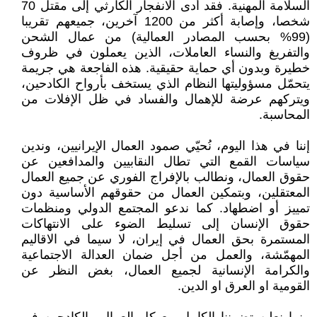
السلامة المهنية. فقد أدى الانفجار الكارثي إلى مقتل 70
شخصا، وإصابة أكثر من 1200 آخرين، جميعهم تقريبا
(99% بحسب المصادر العمالية) من عمال الشحن
والتفريغ والنساء العاملات، الذين يعملون في ظروف
خطيرة وبدون أي حماية حقيقية. هذه الفاجعة هي جريمة
يتحمّل مسؤوليتها النظام الذي يستخف بأرواح الكادحين،
ويتركهم عرضة للإهمال والفساد في ظل الإفلات من
المحاسبة.
إننا في هذا اليوم، نُحيّي صمود العمال الإيرانيين، وندين
سياسات القمع التي تطال النقابيين والمدافعين عن
حقوق العمال، ونطالب بالإفراج الفوري عن جميع العمال
المعتقلين، وبتمكين العمال من حقوقهم الأساسية دون
تمييز أو اضطهاد. كما ندعو المجتمع الدولي ومنظمات
حقوق الإنسان إلى تسليط الضوء على الانتهاكات
المستمرة بحق العمال في إيران، لا سيما في الاقاليم
المهمّشة، والعمل من أجل ضمان العدالة الاجتماعية
والكرامة الإنسانية لجميع العمال، بغض النظر عن
القومية او العرق او الدين.