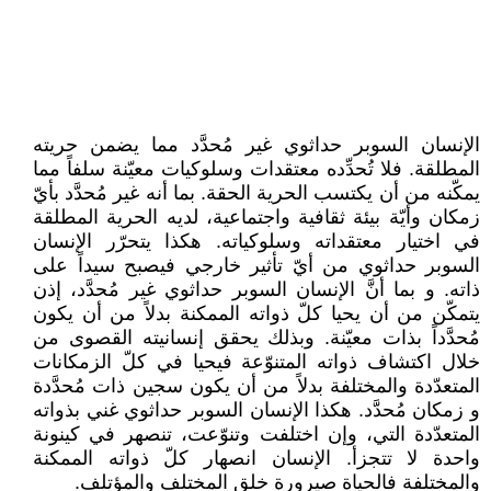
الإنسان السوبر حداثوي غير مُحدَّد مما يضمن حريته
المطلقة. فلا تُحدِّده معتقدات وسلوكيات معيّنة سلفاً مما
يمكّنه من أن يكتسب الحرية الحقة. بما أنه غير مُحدَّد بأيّ
زمكان وأيّة بيئة ثقافية واجتماعية، لديه الحرية المطلقة
في اختيار معتقداته وسلوكياته. هكذا يتحرّر الإنسان
السوبر حداثوي من أيّ تأثير خارجي فيصبح سيداً على
ذاته. و بما أنَّ الإنسان السوبر حداثوي غير مُحدَّد، إذن
يتمكّن من أن يحيا كلّ ذواته الممكنة بدلاً من أن يكون
مُحدَّداً بذات معيّنة. وبذلك يحقق إنسانيته القصوى من
خلال اكتشاف ذواته المتنوّعة فيحيا في كلّ الزمكانات
المتعدّدة والمختلفة بدلاً من أن يكون سجين ذات مُحدَّدة
و زمكان مُحدَّد. هكذا الإنسان السوبر حداثوي غني بذواته
المتعدّدة التي، وإن اختلفت وتنوّعت، تنصهر في كينونة
واحدة لا تتجزأ. الإنسان انصهار كلّ ذواته الممكنة
والمختلفة فالحياة صيرورة خلق المختلف والمؤتلف.