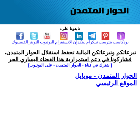
تابعونا على:
بودكاست
بنترست
تيلكرام
لينكدإن
الانستغرام
اليوتيوب
التويتر
الفيسبوك
تبرعاتكم وتبرعاتكن المالية تحفظ استقلال الحوار المتمدن،
فشاركونا في دعم استمرارية هذا الفضاء اليساري الحر
[اشترك في قناة ‫«الحوار المتمدن» على اليوتيوب]
الحوار المتمدن - موبايل
الموقع الرئيسي