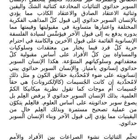
السوبر حداثوي الثنائيات المخادعة كثنائية الشكّ واليقين
وثنائية الاعتقاد الصادق والاعتقاد الكاذب مما يؤدي
بالإنسان السوبر حداثوي إلى قبول كلّ المذاهب الفكرية
المختلفة واعتبارها متساوية في مقبوليتها وقيمتها مما
بدوره يدفع به إلى قبول الآخر فيؤسِّس لسيادة الفلسفة
الإنسانوية القائمة على قبول الآخرين والكامنة في احترام
حرية كلّ فرد فيما يختار من معتقدات وسلوكيات
والمساواة بين كلّ الأفراد على أساس مقبولية كلّ
معتقداتهم وسلوكياتهم المتنوّعة. هكذا الإنسان السوبر
حداثوي إنسانوي بامتياز. والإنسان السوبر حداثوي يبني
إنسانويته على ضوء لامُحدَّدية حقائق الكون و مثل ذلك
لامُحدَّدية إن كانت الجُسيمات (كالإلكترونات) هي حقاً
جُسيمات أم موجات كما تقول نظرية ميكانيكا الكمّ
العلمية. بذلك الإنسان السوبر حداثوي لا يرفض العِلم بل
يصوغ سوبر حداثويته على أساس العلوم. فالعِلم يتكوّن
من عملية تصحيح مستمرة وبذلك العِلم خالٍ من
اليقينيات مما يؤدي إلى قبول الآخر وبناء الإنسان السوبر
حداثوي.
تحتِّم الثنائيات نشوء الصراعات بين الأفراد والأمم