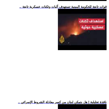
.. قوات تابعة للحكومة اليمنية تستهدف آليات وثكنات عسكرية تابعة
.. نافذة تحليلية | هل يتمكن لبنان من كسر معادلة الشروط الإسرائي