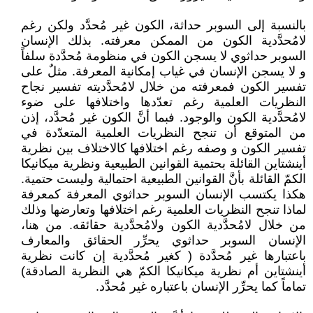
بالنسبة إلى السوبر حداثة، الكون غير مُحدَّد ولكن رغم
لامُحدَّدية الكون من الممكن معرفته. بذلك الإنسان
السوبر حداثوي لا يسجن الكون في منظومة مُحدَّدة سلفاً
و لا يسجن الإنسان في غياب إمكانية المعرفة. مثلٌ على
تفسير الكون فمعرفته من خلال لامُحدَّديته تفسير نجاح
النظريات العلمية رغم تعدّدها واختلافها على ضوء
لامُحدَّدية الكون والوجود. فبما أنَّ الكون غير مُحدَّد، إذن
من المتوقع أن تنجح النظريات العلمية المتعدّدة في
تفسير الكون و وصفه رغم اختلافها كالاختلاف بين نظرية
أينشتاين القائلة بحتمية القوانين الطبيعية ونظرية ميكانيكا
الكمّ القائلة بأنَّ القوانين الطبيعية احتمالية وليست حتمية.
هكذا يكتسب الإنسان السوبر حداثوي المعرفة كمعرفة
لماذا تنجح النظريات العلمية رغم اختلافها وتعارضها وذلك
من خلال لامُحدَّدية الكون ولامُحدَّدية حقائقه. من هنا،
الإنسان السوبر حداثوي يحرِّر الحقائق والمعارف
باعتبارها غير مُحدَّدة ( كغير مُحدَّدية إن كانت نظرية
أينشتاين أم نظرية ميكانيكا الكمّ هي النظرية الصادقة)
تماماً كما يحرِّر الإنسان باعتباره غير مُحدَّد.