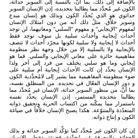
بالإضافة إلى ذلك، بما أنَّ، بالنسبة إلى السوبر حداثة،
الكون غير مُحدَّد مما يطالبنا بتحديده، إذن الإنسان السوبر
حداثوي هو الذي يُحدِّد الكون وبذلك هو إنسان مبدع
وسوبر خلاّق. مثلُ ذلك أنه من دون امتلاك الإنسان
لمفهوم "الإيجابي" و مفهوم "السلبي" ومعانيهما، لن توجد
أحداث إيجابية وأحداث سلبية بل سوف توجد فقط
أحداث لا إيجابية ولا سلبية لكونها مجرّد أحداث لا تتصف
بالإيجابية ولا بالسلبية إلا من خلال وجهة نظر منظومة
مفاهيمية حائزة على معاني الإيجابي والسلبي. فما هو
إيجابي وما هو سلبي يختلف من فرد إلى آخر ولذا
الإنسان يحدِّد إن كانت الأحداث إيجابية أم سلبية على
ضوء منظومته المفاهيمية مما يشير إلى لامُحدَّدية الكون
و دور الإنسان الفعّال في تحديده. من المنطلق نفسه،
بما أنَّ، من منظور السوبر حداثة، الإنسان غير مُحدَّد مما
يطالبنا بتحديده المستمر، إذن الإنسان يحدِّد نفسه
باستمرار مما يمكّنه من اكتساب الحرية وتحقيق ذواته
المتعدّدة والمتنوّعة. هكذا يصبح الإنسان خلاّقاً في صياغة
الكون و إنتاج ذواته.
إن كان الكون غير مُحدَّد كما تؤكِّد السوبر حداثة و بذلك
الحقائق والمعرفة غير مُحدَّدة، فحينئذٍ يتخطى الإنسان