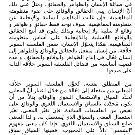
في صياغة الإنسان والظواهر والحقائق. ومثلٌ على ذلك
أنَّ الإنسان يبني الحقائق والوقائع على ضوء منظومته
المفاهيمية. فإن غابت المفاهيم السلبية والإيجابية عن
منظومته المفاهيمية، سوف توجد فقط حقائق و ظواهر و
وقائع لا سلبية ولا إيجابية وبذلك يكون قد أنتج الحقائق
والوقائع اللاسلبية واللاإيجابية على أساس منظومته
المفاهيمية. هكذا يتحوّل الإنسان، ضمن الفلسفة السوبر
خلاّقة، من إنسان منفعل بالحقائق والوقائع والظواهر إلى
إنسان فعّال في إنتاج الظواهر والوقائع والحقائق. و هذه
فضيلة أساسية من فضائل الفلسفة السوبر خلاّقة الدالة
على صدقها.
من المنطلق نفسه، تُحوِّل الفلسفة السوبر خلاّقة
المعاني من منفعلة إلى فعّالة من خلال اعتبار أنَّ المعاني
تُحدِّد السياق والاستعمال اللغوي والوقائع بدلاً من أن
تكون مُحدَّدة بالسياق والاستعمال اللغوي والوقائع على
نقيض من الفلسفات السائدة. فإن تغيّر المعنى، تغيّر
استعمال المعنى والسياق الذي يُستعمَل به. و لذا المعنى
صانع السياق والاستعمال اللغوي. فإذا كان معنى مفهوم
"الشمس" دالاً على المحبوب، فحينها السياق سياق