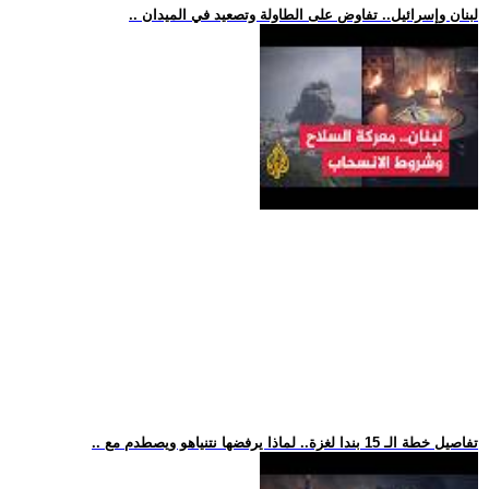
.. لبنان وإسرائيل.. تفاوض على الطاولة وتصعيد في الميدان
.. تفاصيل خطة الـ 15 بندا لغزة.. لماذا يرفضها نتنياهو ويصطدم مع