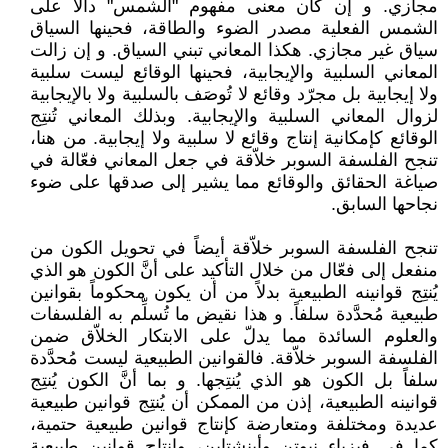
مجازي. و إن كان معنى مفهوم "الشمس" دالاً على
الشمس الفعلية مصدر الضوء والطاقة، فحينها السياق
سياق غير مجازي. هكذا المعاني تبني السياق. و إن زالت
المعاني السلبية والإيجابية، فحينها الوقائع ليست سلبية
ولا إيجابية بل مجرّد وقائع لا تُوصَف بالسلبية ولا بالإيجابية
لزوال المعاني السلبية والإيجابية. وبذلك المعاني تُنتِج
الوقائع كإمكانية إنتاج وقائع لا سلبية ولا إيجابية. من هنا،
تنجح الفلسفة السوبر خلاّقة في جعل المعاني فعّالة في
صياغة الحقائق والوقائع مما يشير إلى صدقها على ضوء
نجاحها السابق.
تنجح الفلسفة السوبر خلاّقة أيضاً في تحويل الكون من
منفعل إلى فعّال من خلال التأكيد على أنَّ الكون هو الذي
يُنتِج قوانينه الطبيعية بدلاً من أن يكون محكوماً بقوانين
طبيعية مُحدَّدة سلفاً. و هذا نقيض ما تُسلِّم به الفلسفات
والعلوم السائدة مما يدلّ على الابتكار الخلاّق ضمن
الفلسفة السوبر خلاّقة. فالقوانين الطبيعية ليست مُحدَّدة
سلفاً بل الكون هو الذي يُنتِجها. و بما أنَّ الكون يُنتِج
قوانينه الطبيعية، إذن من الممكن أن يُنتِج قوانين طبيعية
عديدة ومختلفة ومتعارضة كإنتاج قوانين طبيعية حتمية،
كما في فيزياء نيوتن وأينشتاين، وإنتاج قوانين طبيعية