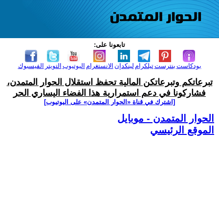
تابعونا على:
بودكاست
بنترست
تيلكرام
لينكدإن
الانستغرام
اليوتيوب
التويتر
الفيسبوك
تبرعاتكم وتبرعاتكن المالية تحفظ استقلال الحوار المتمدن،
فشاركونا في دعم استمرارية هذا الفضاء اليساري الحر
[اشترك في قناة ‫«الحوار المتمدن» على اليوتيوب]
الحوار المتمدن - موبايل
الموقع الرئيسي