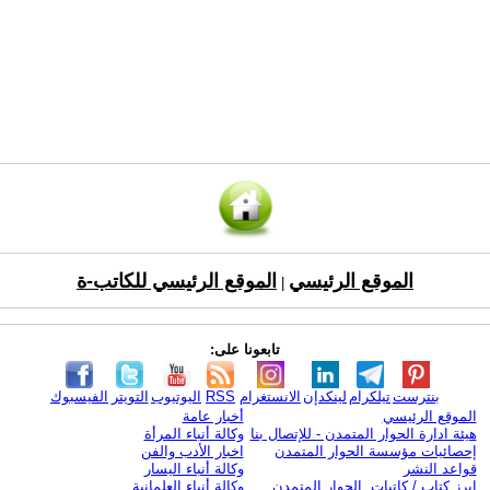
الموقع الرئيسي
الموقع الرئيسي للكاتب-ة
|
تابعونا على:
بنترست
تيلكرام
لينكدإن
الانستغرام
RSS
اليوتيوب
التويتر
الفيسبوك
الموقع الرئيسي
أخبار عامة
هيئة ادارة الحوار المتمدن - للإتصال بنا
وكالة أنباء المرأة
إحصائيات مؤسسة الحوار المتمدن
اخبار الأدب والفن
قواعد النشر
وكالة أنباء اليسار
ابرز كتاب / كاتبات الحوار المتمدن
وكالة أنباء العلمانية