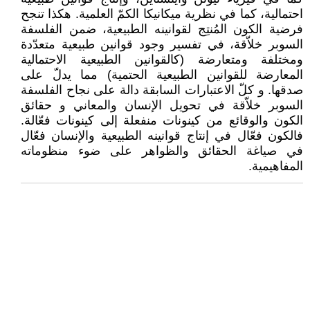
احتمالية، كما في نظرية ميكانيكا الكمّ العلمية. هكذا تنجح
فرضية الكون المُنتِج لقوانينه الطبيعية، ضمن الفلسفة
السوبر خلاّقة، في تفسير وجود قوانين طبيعية متعدّدة
ومختلفة ومتعارضة (كالقوانين الطبيعية الاحتمالية
المعارضة للقوانين الطبيعية الحتمية) مما يدلّ على
صدقها. و كلّ الاعتبارات السابقة دالة على نجاح الفلسفة
السوبر خلاّقة في تحويل الإنسان والمعاني و حقائق
الكون والوقائع من كينونات منفعلة إلى كينونات فعّالة.
فالكون فعّال في إنتاج قوانينه الطبيعية والإنسان فعّال
في صياغة الحقائق والظواهر على ضوء منظوماته
المفاهيمية.