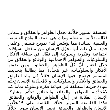
الفلسفة السوبر خلاّقة تجعل الظواهر والحقائق والمعاني
فعّالة بدلاً من منفعلة وبذلك هي نقيض النماذج الفلسفية
والعلمية السائدة مما يؤسِّس لبناء نموذج فلسفي وعلمي
جديد. مثلُ ذلك أنها تحوِّل الإنسان من منفعل بسياقات
اجتماعية وفكرية وسلوكية إلى فعّال في صياغة الأفكار
والسلوكيات والظواهر الاجتماعية والوقائع والحقائق من
خلال اعتبار أنَّ كلّ الظواهر والحقائق، ومِن ضمنها
الأفكار والسلوكيات، غير مُحدَّدة مما يطالبنا بتحديدها
المستمر فيصبح حينها الإنسان فعّالاً في بناء الظواهر
والحقائق والأفكار والسلوكيات. و لامُحدَّدية الإنسان تحتِّم
سيادة حريته المطلقة في صياغة فكره وسلوكه تماماً كما
لامُحدَّدية الظواهر والوقائع والحقائق تحتِّم مشاركة
الإنسان الفعّالة في إنتاج الظواهر والوقائع والحقائق.
هكذا الفلسفة السوبر خلاّقة القائمة على لامُحدَّدية
الإنسان والظواهر والحقائق تجعل الإنسان سوبر خلاّقاً