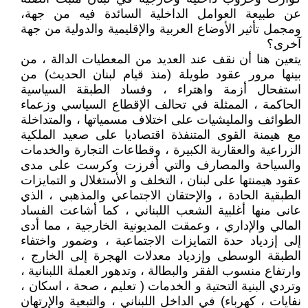
عن طبيعة العوامل الداخلية السائدة فيه من جهة،
ومجمل تأثير الأوضاع العربية والإقليمية والدولية من جهة
آخرى؟
يتعين هنا أن نقف عند العديد من المعطيات الدالة ، من
بينها مرور عقود طويلة (منذ قيام لبنان الحديث) من
استفحال أزمة واهتراء ، وفساد الطبقة السياسية
الحاكمة ، الممثلة في تحالف الإقطاع السياسي وزعماء
الطوائف والمليشيات على اختلاف مسمياتها ، والمتداخلة
مع هيمنة القوى المتنفذة اقتصاديا على صعيد الملكية
الزراعية والعقارية الكبيرة ، وقطاعات التجارة والخدمات
والسياحة والمصارف والتي أفرزت وكرست على مدى
عقود هيمنتها على لبنان ، التخلف و الأستغلال و التمايزات
الطبقية الحادة ، والإحتقان الاجتماعي والمذهبي ، الذي
عانى منها أغلبية الشعب اللبناني ، كما أشاعت الفساد
المالي والإداري ، وعمقت المديونية الخارجية ، مما أدى
إلى إزدياد حدة التمايزات الاجتماعبة ، وضمور واختفاء
الطبقة الوسطى وإزدياد معدلات الهجرة إلى الخارج ،
وارتفاع منسوب الفقر والبطالة ، وتدهور العملة اللبنانية ،
وتردي البنية التحتية و الخدمات ( تعليم ، صحة ، اسكان ،
نفايات ، كهرباء) في الداخل اللبناني ، والتبعية والإرتهان