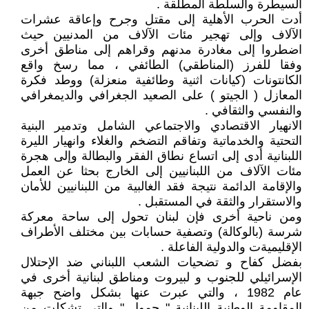
السيطرة والسلطة المطلقة .
أدت الحرب الأهلية إلى مقتل وجرح وإعاقة عشرات
الآلاف وإلى تهجير مئات الآلاف من المدنيين حيث
اضطروا إلى مغادرة مدنهم وقراهم إلى مناطق أخرى
وفقا للفرز (المناطقي) الطائفي ، مما رسخ واقع
الكانتونات (كيانات اثنية وطائفية منعزلة) ووطد فكرة
المعازل ( الجيتو ) على الصعيد الجغرافي والديمغرافي
والنفسي والثقافي .
الانهيار الاقتصادي والاجتماعي الشامل وتدمير البنية
التحتية والخدماتية وتفاقم التضخم والغلاء وانهيار الليرة
اللبنانية أدى إلى اتساع نطاق الفقر والبطالة وإلى هجرة
مئات الآلاف من اللبنانيين إلى الخارج بحثا عن العمل
والإقامة الدائمة نتيجة فقد الغالبية من اللبنانيين للأمان
والاستقرار والثقة في المستقبل .
ومن ناحية أخرى فإن لبنان تحول إلى ساحة معركة
شرسة (بالوكالة) وتصفية حسابات بين مختلف الأطراف
الإقليميةت والدولية الفاعلة .
بفضل كفاح و تضحيات الشعب اللبناني ضد الإحتلال
الإسرائيلي للجنوب و لبيروت ومناطق لبنانية أخرى في
عام 1982 ، والتي عبرت عنها بشكل واضح جبهة
المقاومة الوطنية اللبنانية " جمول " والتي تشكلت من