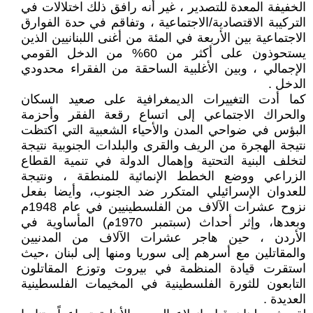
الخفيفة المعدة للتصدير ، غير أنه رافق ذلك اختلالات في
التركيبة الاقتصادية/الاجتماعية ، وتفاقم في حدة الفوارق
الاجتماعية بين الأربعة في المئة من أغنى اللبنانيين الذين
يستحوذون على أكثر من 60% من الدخل القومي
الإجمالي ، وبين الأغلبية الساحقة من الفقراء محدودي
الدخل .
كما أدت التغييرات الديمغرافية على صعيد السكان
والحراك الاجتماعي إلى اتساع رقعة الفقر وأحزمة
البؤس في ضواحي المدن والأحياء الشعبية التي اكتظت
نتيجة الهجرة من الريف والقرى والبلدات الجنوبية نتيجة
لتخلف البنية التحتية وإهمال الدولة في تنمية القطاع
الزراعي ووضع الخطط الإنمائية للمنطقة ، ونتيجة
للعدوان الإسرائيلي المتكرر ضد الجنوب، وأيضا بفعل
نزوح عشرات الآلاف من الفلسطينيين في عام 1948م
وبعدها، وإثر أحداث (سبتمبر 1970م) المأساوية في
الأردن ، حين هاجر عشرات الآلاف من المدنيين
والمقاتلين مع أسرهم إلى سوريا ومنها إلى لبنان ،حيث
استقرت قيادة المنظمة في بيروت وتوزع المقاتلون
التابعون للثورة الفلسطينية في المخيمات الفلسطينية
العديدة .