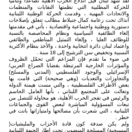
لقد شهد لبنان قيل اندلاع الحرب الأهلية تصاعداً وتناميا
للحركة المطلبية التي نظمتها النقابات والمنظمات
والاتحادات المهنية ، وقدمت الحركة الوطنية اللبنانية
آنذاك تحت زعامة كمال جنبلاط مطالب تتعلق بإصلاحات
دستورية ووطنية واجتماعية واقتصادية ، يأتي في مقدمتها
إلغاء الطائفية السياسية ونظام المحاصصة بالنسبة
للوظائف العليا ، وإلغاء التمثيل المناطقي والطائفي
واعتماد لبنان دائرة انتخابية واحدة ، والأخذ بنظام الأكثرية
النسبية وتخفيض سن الترشيح إلى 18 سنة .
في ضوء ما تقدم فإن المزاعم التي تحمّل الظروف
والمؤثرات الخارجية المرتبطة بقضايا الصراع العربي/
الإسرائيلي والوجود الفلسطيني (المدني والمسلح)
والتجاوزات والتعديات (وهي صحيحة) التي قامت بها
بعض الأطراف الفلسطينية ، والتي مست هيمنة الدولة
وتعالت على المجتمع اللبناني ، بأنها العامل الحاسم
والرئيس في تفجر الحرب الأهلية، هو محاولة للتنصل من
تبعات المسؤولية المباشرة لبعض القوى والجماعات
اللبنانية ، التي شعرت بأن مصالحها وامتيازاتها باتت في
خطر .
ولم يكن صدفة كون قادة الأحزاب والمليشيات(
المسيحية) المسلحة المنضوين تحت إطار الجبهة اللبنانية