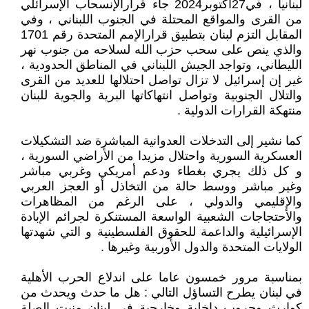
لبنانيا ، في27اكتوبر2024 جاء قرارالإنسحاب الإسرائلي
من القرى والمواقع المحتلة في الجنوب اللبناني ، وفي
المقابل التزم لبنان بتطبيق قرارالإمم المتحدة رقم 1701
والذي ينص على سحب حزب الله لسلاحه من جنوب نهر
الليطاني، وتواجد الجيش اللبناني في المناطق الحدودية ،
غير إن إسرائيل لا تزال تواصل احتلالها للعديد من القرى
والتلال الجنوبية وتواصل انتهاكاتها البرية والجوية للبنان
منتهكة القرارات الدولية .
كما نشير إلى التدخلات العدوانية المباشرة ضد التشكيلات
العسكرية السورية واحتلال مزيدا من الأراضي السورية ،
و كل ذلك يجري بغطاء ودعم أمريكي وغربي مباشر
وغير مباشر ووسط حالة من التخاذل أو العجز العربي
والإقليمي والدولي ، على الرغم من المظاهرات
والأحتجاجات الشعبية الواسعة المستنكرة لجرائم الإبادة
الإسرائيلية والداعمة للحقوق الفلسطينية و التي شهدتها
الولايات المتحدة والدول الأوربية وغيرها .
بمناسبة مرور خمسون عاما على اندلاع الحرب الأهلية
في لبنان يطرح التساؤل التالي : هل ما حدث ويحدث من
كوارث وحروب داخلية وخارجية في لبنان منبت الصلة