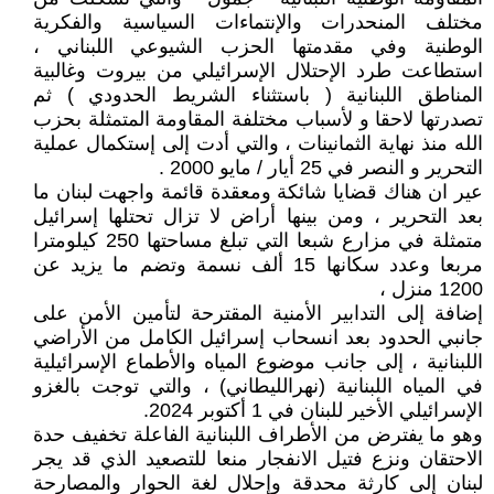
مختلف المنحدرات والإنتماءات السياسية والفكرية
الوطنية وفي مقدمتها الحزب الشيوعي اللبناني ،
استطاعت طرد الإحتلال الإسرائيلي من بيروت وغالبية
المناطق اللبنانية ( باستثناء الشريط الحدودي ) ثم
تصدرتها لاحقا و لأسباب مختلفة المقاومة المتمثلة بحزب
الله منذ نهاية الثمانينات ، والتي أدت إلى إستكمال عملية
التحرير و النصر في 25 أيار / مايو 2000 .
عير ان هناك قضايا شائكة ومعقدة قائمة واجهت لبنان ما
بعد التحرير ، ومن بينها أراض لا تزال تحتلها إسرائيل
متمثلة في مزارع شبعا التي تبلغ مساحتها 250 كيلومترا
مربعا وعدد سكانها 15 ألف نسمة وتضم ما يزيد عن
1200 منزل ،
إضافة إلى التدابير الأمنية المقترحة لتأمين الأمن على
جانبي الحدود بعد انسحاب إسرائيل الكامل من الأراضي
اللبنانية ، إلى جانب موضوع المياه والأطماع الإسرائيلية
في المياه اللبنانية (نهرالليطاني) ، والتي توجت بالغزو
الإسرائيلي الأخير للبنان في 1 أكتوبر 2024.
وهو ما يفترض من الأطراف اللبنانية الفاعلة تخفيف حدة
الاحتقان ونزع فتيل الانفجار منعا للتصعيد الذي قد يجر
لبنان إلى كارثة محدقة وإحلال لغة الحوار والمصارحة