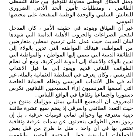
ومثّل الميثاق الوطني محاولة للتوفيق بين حالة التشظي
الطائفي ، ومتطلبات تأمين الحد الأدنى الضروري
للتعايش السلمي والوحدة الوطنية المنفتحة على محيطها
القومي,
غير أن الميثاق وبنوده في حقيقة الأمر ، كان المدخل
لتفجير الصراعات والحروب الأهلية الدامية التي شهدها
لبنان الحديث حيث عمل على ترسيخ نمطين متعارضين
من المواطنة، فهنالك المواطنة التي تدين بالولاء إلى
الطائفة الدينية التي ينتمي إليها المواطن ، والمواطنة التي
تدين بالولاء والانتماء إلى الدولة المركزية، ومع أن نظام
الطوائف اللبناني قديم ويعود إلى ما قبل الانتداب
الفرنسي ، وكان يعرف في السلطنة العثمانية بالملة، غير
أنه في ظل الانتداب الفرنسي ونظام الحماية الخاصة
التي أسبغها الفرنسيون إزاء المسيحيين اللبنانيين تكرس
دستوريا واجتماعيا وثقافيا في الواقع اللبناني .
المعروف أن المجتمع اللبناني يمثل موزابيك متنوع من
حيث التعدد الطائفي والعرقي إذ يضم سبع عشرة طائفة
دينية معترفة بها وحوالي ثماني قوميات عرقية ، بل إن
رموز بعض الطوائف يتحدثون عن سمات عرقية وثقافية
تختص بها في آن واحد ، مثل ما طرح من قبل بعض
الجماعات المارونية حول المجتمع المتميز والقومية