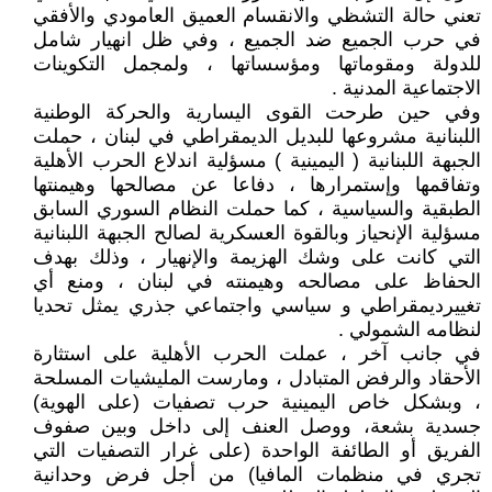
تعني حالة التشظي والانقسام العميق العامودي والأفقي
في حرب الجميع ضد الجميع ، وفي ظل انهيار شامل
للدولة ومقوماتها ومؤسساتها ، ولمجمل التكوينات
الاجتماعية المدنية .
وفي حين طرحت القوى اليسارية والحركة الوطنية
اللبنانية مشروعها للبديل الديمقراطي في لبنان ، حملت
الجبهة اللبنانية ( اليمينية ) مسؤلية اندلاع الحرب الأهلية
وتفاقمها وإستمرارها ، دفاعا عن مصالحها وهيمنتها
الطبقية والسياسية ، كما حملت النظام السوري السابق
مسؤلية الإنحياز وبالقوة العسكرية لصالح الجبهة اللبنانية
التي كانت على وشك الهزيمة والإنهيار ، وذلك بهدف
الحفاظ على مصالحه وهيمنته في لبنان ، ومنع أي
تغييرديمقراطي و سياسي واجتماعي جذري يمثل تحديا
لنظامه الشمولي .
في جانب آخر ، عملت الحرب الأهلية على استثارة
الأحقاد والرفض المتبادل ، ومارست المليشيات المسلحة
، وبشكل خاص اليمينية حرب تصفيات (على الهوية)
جسدية بشعة، ووصل العنف إلى داخل وبين صفوف
الفريق أو الطائفة الواحدة (على غرار التصفيات التي
تجري في منظمات المافيا) من أجل فرض وحدانية