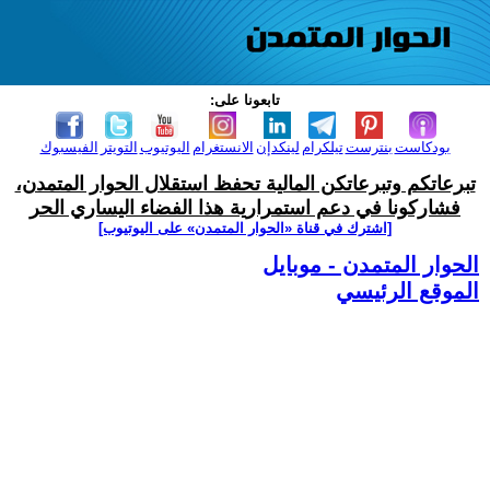
تابعونا على:
بودكاست
بنترست
تيلكرام
لينكدإن
الانستغرام
اليوتيوب
التويتر
الفيسبوك
تبرعاتكم وتبرعاتكن المالية تحفظ استقلال الحوار المتمدن،
فشاركونا في دعم استمرارية هذا الفضاء اليساري الحر
[اشترك في قناة ‫«الحوار المتمدن» على اليوتيوب]
الحوار المتمدن - موبايل
الموقع الرئيسي