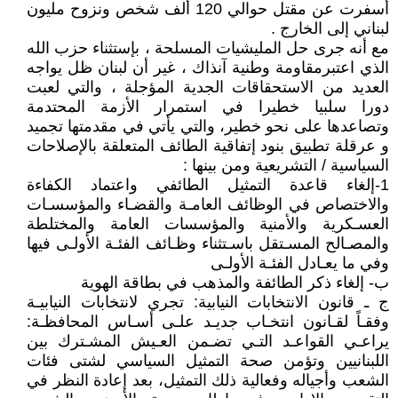
أسفرت عن مقتل حوالي 120 ألف شخص ونزوح مليون
لبناني إلى الخارج .
مع أنه جرى حل المليشيات المسلحة ، بإستثناء حزب الله
الذي اعتبرمقاومة وطنية آنذاك ، غير أن لبنان ظل يواجه
العديد من الاستحقاقات الجدية المؤجلة ، والتي لعبت
دورا سلبيا خطيرا في استمرار الأزمة المحتدمة
وتصاعدها على نحو خطير، والتي يأتي في مقدمتها تجميد
و عرقلة تطبيق بنود إتفاقية الطائف المتعلقة بالإصلاحات
السياسية / التشريعية ومن بينها :
1-إلغاء قاعدة التمثیل الطائفي واعتماد الكفاءة
والاختصاص في الوظائف العامـة والقضـاء والمؤسسـات
العسـكریة والأمنیة والمؤسسات العامة والمختلطة
والمصـالح المسـتقل باسـتثناء وظـائف الفئـة الأولـى فیها
وفي ما یعـادل الفئـة الأولـى
ب- إلغاء ذكر الطائفة والمذهب في بطاقة الهویة
ج ـ قانون الانتخابات النیابیة: تجري لانتخابات النیابیـة
وفقـاً لقـانون انتخـاب جدیـد علـى أسـاس المحافظـة:
یراعـي القواعـد التـي تضـمن العـیش المشـترك بین
اللبنانیین وتؤمن صحة التمثیل السیاسي لشتى فئات
الشعب وأجیاله وفعالیة ذلك التمثیل، بعد إعادة النظر في