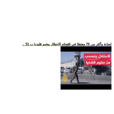
.. 51 إصابة وأكثر من 70 معتقلا في اقتحام الاحتلال مخيم قلنديا ب