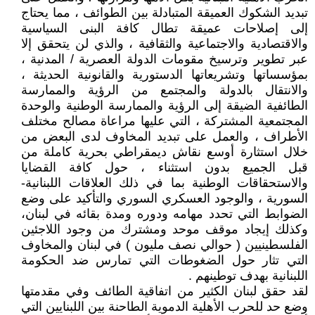
تبديد الشكوك العميقة المتبادلة بين الطوائف ، مما يحتاج
إلى إصلاحات عميقة تطال كافة البنى السياسية
والاقتصادية والاجتماعية والثقافية ، والذي لن يتحقق إلا
عبر تطوير وترسيخ مقومات الدولة العصرية / المدنية ،
بمؤسساتها وتشريعاتها الدستورية والقانونية الحديثة ،
والانتقال بالدولة والمجتمع من الرؤية والممارسة
الطائفية الضيقة إلى الرؤية والممارسة الوطنية والوحدة
المجتمعية المشتركة ، التي عليها مراعاة مصالح مختلف
الأطراف ، والعمل على تبديد المخاوف لدى البعض من
خلال استثارة أوسع نقاش ديمقراطي بحرية كاملة من
قبل الجميع بدون استثناء ، حول كافة القضايا
والاستحقاقات الوطنية بما في ذلك العلاقات اللبنانية-
السورية ، والوجود العسكري السوري والتأكيد على وضع
الضوابط التي تحدد مهامه ودوره ومدة بقائه في لبنان،
وكذلك إيجاد موقف موحد ومشترك من وجود اللاجئين
الفلسطينيين ( حوالي نصف مليون ) في لبنان والمخاوف
التي تثار حول الضغوطات التي تمارس ضد الحكومة
اللبنانية بهدف توطينهم .
لقد حقق لبنان الكثير من اتفاقية الطائف وفي مقدمتها
وضع حد للحرب الأهلية الدموية الطاحنة بين اللبنايين التي