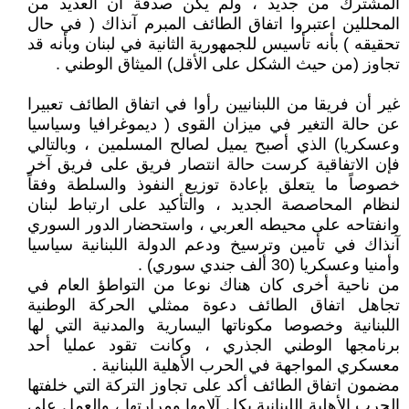
المشترك من جديد ، ولم يكن صدفة أن العديد من
المحللين اعتبروا اتفاق الطائف المبرم آنذاك ( في حال
تحقيقه ) بأنه تأسيس للجمهورية الثانية في لبنان وبأنه قد
تجاوز (من حيث الشكل على الأقل) الميثاق الوطني .
غير أن فريقا من اللبنانيين رأوا في اتفاق الطائف تعبيرا
عن حالة التغير في ميزان القوى ( ديموغرافيا وسياسيا
وعسكريا) الذي أصبح يميل لصالح المسلمين ، وبالتالي
فإن الاتفاقية كرست حالة انتصار فريق على فريق آخر
خصوصاً ما يتعلق بإعادة توزيع النفوذ والسلطة وفقاً
لنظام المحاصصة الجديد ، والتأكيد على ارتباط لبنان
وانفتاحه على محيطه العربي ، واستحضار الدور السوري
آنذاك في تأمين وترسيخ ودعم الدولة اللبنانية سياسيا
وأمنيا وعسكريا (30 ألف جندي سوري) .
من ناحية أخرى كان هناك نوعا من التواطؤ العام في
تجاهل اتفاق الطائف دعوة ممثلي الحركة الوطنية
اللبنانية وخصوصا مكوناتها اليسارية والمدنية التي لها
برنامجها الوطني الجذري ، وكانت تقود عمليا أحد
معسكري المواجهة في الحرب الأهلية اللبنانية .
مضمون اتفاق الطائف أكد على تجاوز التركة التي خلفتها
الحرب الأهلية اللبنانية بكل آلامها ومرارتها ، والعمل على