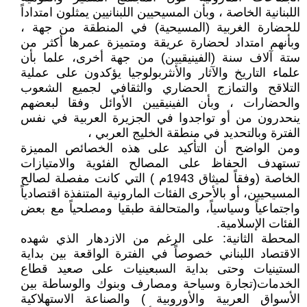
اللبنانية الخاصة ، وبأن المسيحيين اللبنانيين يمثلون امتداداً
للحضارة الغربية (المسيحية) في المنطقة من جهة ،
وبأنهم امتداد لحضارة عريقة ومتميزة عمرها أكثر من
ستة آلاف سنة (الفينيقيين) من جهة أخرى، علما بأن
علماء التاريخ والآثار والأنثربولوجيا يؤكدون على عملية
التلاقح والتمازج الحضاري والثقافي لجميع الشعوب
والحضارات ، وبأن الفينيقيين الأوائل وفقا لبعضهم
ينحدرون من أو تواجدوا في الجزيرة العربية في نفس
الفترة وبالتحديد في منطقة الخليج العربي ،
ومن الواضح أن التأكيد على هذه الخصائص المميزة
تستهدف الحفاظ على المصالح الفئوية والامتيازات
الخاصة (وفقاً لميثاق 1943م ) التي كانت مفصلة لصالح
المسيحيين، أو بالأحرى الفئات المارونية المتنفذة اقتصادياً
واجتماعياً وسياسياً، والمتحالفة طبقيا ومصلحياً مع بعض
الفئات الإسلامية.
المحطة الثانية: على الرغم من الازدهار الذي شهده
الاقتصاد اللبناني خصوصاً في الفترة الواقعة بين بداية
الستينيات وحتى بداية السبعينيات على صعيد قطاع
الخدمات(تجارة وسياحة ومصارف وبنوك والوساطة بين
الأسواق العربية والأوروبية ) والصناعة الاستهلاكية