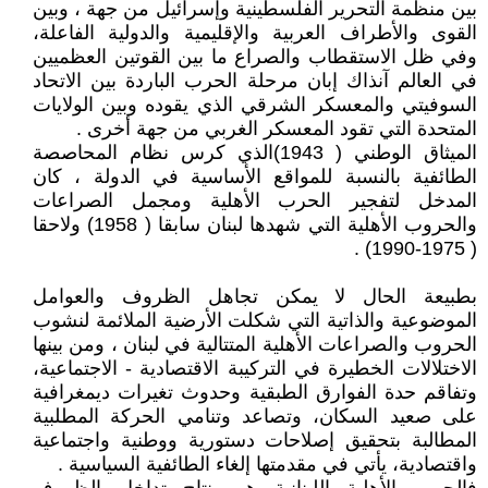
بين منظمة التحرير الفلسطينية وإسرائيل من جهة ، وبين
القوى والأطراف العربية والإقليمية والدولية الفاعلة،
وفي ظل الاستقطاب والصراع ما بين القوتين العظميين
في العالم آنذاك إبان مرحلة الحرب الباردة بين الاتحاد
السوفيتي والمعسكر الشرقي الذي يقوده وبين الولايات
المتحدة التي تقود المعسكر الغربي من جهة أخرى .
الميثاق الوطني ( 1943)الذي كرس نظام المحاصصة
الطائفية بالنسبة للمواقع الأساسية في الدولة ، كان
المدخل لتفجير الحرب الأهلية ومجمل الصراعات
والحروب الأهلية التي شهدها لبنان سابقا ( 1958) ولاحقا
( 1975-1990) .
بطبيعة الحال لا يمكن تجاهل الظروف والعوامل
الموضوعية والذاتية التي شكلت الأرضية الملائمة لنشوب
الحروب والصراعات الأهلية المتتالية في لبنان ، ومن بينها
الاختلالات الخطيرة في التركيبة الاقتصادية - الاجتماعية،
وتفاقم حدة الفوارق الطبقية وحدوث تغيرات ديمغرافية
على صعيد السكان، وتصاعد وتنامي الحركة المطلبية
المطالبة بتحقيق إصلاحات دستورية ووطنية واجتماعية
واقتصادية، يأتي في مقدمتها إلغاء الطائفية السياسية .