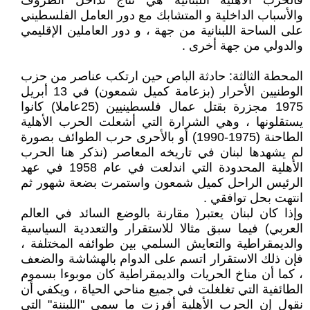
فالحرب الأهلية اللبنانية هي نتاج تداخل الظروف
والأسباب الداخلية و المتشابك مع دور العامل الفلسطيني
على الساحة اللبنانية من جهة ، و دور العاملين الإقليمي
والدولي من جهة أخرى .
المحطة الثالثة: حادثة الباص حين ارتكب عناصر من حزب
الوطنيين الأحرار (بزعامة كميل شمعون) في 13 أبريل
1975 مجزرة بقتل عمال فلسطينيين (25عاملا) كانوا
يستقلونها ، وهي الشرارة التي أشعلت الحرب الأهلية
الطاحنة (1975-1990) أو بالأحرى حرب الطوائف بصورة
لم يشهدها لبنان في تاريخه المعاصر (نذكر هنا الحرب
الأهلية المحدودة التي اندلعت في عام 1958 في عهد
الرئيس الراحل كميل شمعون واستمرت بضعة شهور ثم
انتهت بحل توافقي .
وإذا كان لبنان يعتبر( مقارنة بالوضع السائد في العالم
العربي) فيما سبق مثالا للاستقرار والتعددية السياسية
والديمقراطية والتعايش السلمي بين طوائفه المختلفة ،
فإن ذلك الاستقرار اتسم على الدوام بالهشاشة والضعف
، كما أن مناخ الحريات والديمقراطية كان موبوءا بسموم
الطائفية التي تغلغلت في جميع مناحي الحياة ، ويكفي أن
نقول إن الحرب الأهلية أفرزت ما سمي "اللبننة" التي