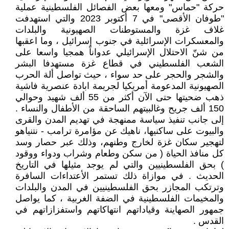
حركة "حماس" ومعها بعض الفصائل الفلسطينية عملية
"طوفان الأقصى" في 7 أكتوبر 2023 والتي استهدفت
غلاف غزة والمستوطنات الصهيونية والبلدات
والمعسكرات الإسرائلية في جنوب إسرائيل ، وما اعقبها
من شنّ الاحتلال الإسرائيلي عدواناً همجيا واسعا على
الشعب الفلسطيني في قطاع غزة مستهدفا البشر
والشجر والحجر على حد سواء ، حيث تواصل ألة الحرب
الصهيونية المدعومة أمريكيا لجريمة ابادة عنصرية فاشية
ذهب ضحيتها حتى الآن أكثر من 55 ألف شهيد وحوالي
150 ألف جريح وغالبيتهم الساحقة من الأطفال والنساء .
إلى جانب تنفيذ سياسة ممنهجة في تهديم المدن والقرى
والبيوت على ساكنيها، ناهيك عن مؤامرة ترامب - نتنياهو
لتهجير سكان غزة لخارج وطنهم، وذلك عبر حصار وسد
كل منافذ الحياة ( من سكن وطعام وشراب ودواء ووقود
) بحق الفلسطينيين والتي لم يوجد مثيلها في التاريخ
الحديث . في موازاة ذلك تستمر الأعتداءات السافرة
وترتكب المجازر بحق الفلسطينيين في المدن والبلدات
والمخيمات الفلسطينية في الضفة الغربية ، كما يواصل
جمهور الصهاينة وقياداتهم انتهاكاتهم واستفزازاتهم في
القدس .