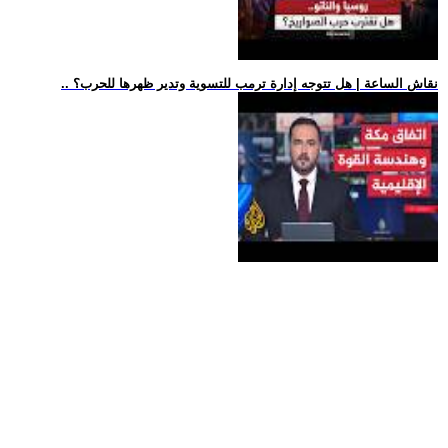
.. نقاش الساعة | هل تتوجه إدارة ترمب للتسوية وتدير ظهرها للحرب؟