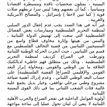
اليمينية ، يمثلون شخصيات نافذة ومسيطرة اقتصاديا
وسياسياً ، كما أن بعضهم وهذا ليس سرا تربطهم صلات
قوية ( كما تبين لاحقا ) بإسرائيل ، والمصالح الأمريكية
والغربية .
غير أنه في هذا الصدد يجب عدم إغفال الدور السلبي
لمنظمة التحرير الفلسطينية وممارسات بعض الفصائل
الفلسطينية التي سعت إلى تهميش الدولة اللبنانية ،
والمس من هيبتها وإثارة مخاوف قطاع واسع من
المسيحيين اللبنانيين من قضية التحالف الفلسطيني مع
قسم من اللبنانيين ، حيث أنجرت الحركة الوطنية اللبنانية
وتورطت في الصراع كرديف لمنظمة التحرير
الفلسطينية ، وذلك من منطلق فهم خاطيء لديالكتيك
العلاقة ما بين الوطني والقومي ،ومحاولة إبراز البعد
القومي والإقليمي للصراع( القضية الفلسطينية) على
حساب البعد الوطني اللبناني ، وعدم إدراك أهمية صياغة
مشروع وطني مرحلي توافقي، وخيار بديل يجمع عليه
غالبية فئات الشعب اللبناني بما في ذلك القوى اليمينية
اللبنانية .
أولوية العوامل الداخلية في تفجر الصراع والحرب الأهلية
اللبنانية لا ينفي أن لبنان تحول عمليا إلى ساحة مواجهة