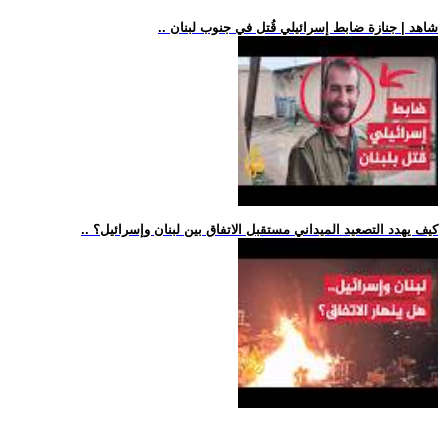
.. شاهد | جنازة ضابط إسرائيلي قُتل في جنوب لبنان
.. كيف يهدد التصعيد الميداني مستقبل الاتفاق بين لبنان وإسرائيل؟