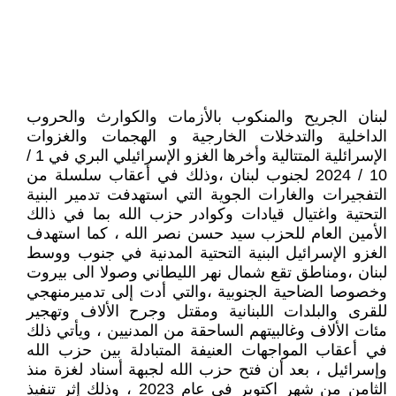
لبنان الجريح والمنكوب بالأزمات والكوارث والحروب
الداخلية والتدخلات الخارجية و الهجمات والغزوات
الإسرائلية المتتالية وأخرها الغزو الإسرائيلي البري في 1 /
10 / 2024 لجنوب لبنان ،وذلك في أعقاب سلسلة من
التفجيرات والغارات الجوية التي استهدفت تدمير البنية
التحتية واغتيال قيادات وكوادر حزب الله بما في ذالك
الأمين العام للحزب سيد حسن نصر الله ، كما استهدف
الغزو الإسرائيل البنية التحتية المدنية في جنوب ووسط
لبنان ،ومناطق تقع شمال نهر الليطاني وصولا الى بيروت
وخصوصا الضاحية الجنوبية ،والتي أدت إلى تدميرمنهجي
للقرى والبلدات اللبنانية ومقتل وجرح الألاف وتهجير
مئات الألاف وغالبيتهم الساحقة من المدنيين ، ويأتي ذلك
في أعقاب المواجهات العنيفة المتبادلة بين حزب الله
وإسرائيل ، بعد أن فتح حزب الله لجبهة أسناد لغزة منذ
الثامن من شهر اكتوبر في عام 2023 ، وذلك إثر تنفيذ