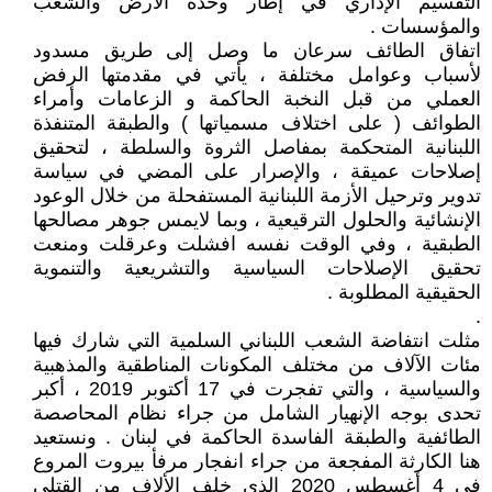
التقسیم الإداري في إطار وحدة الأرض والشعب
والمؤسسات .
اتفاق الطائف سرعان ما وصل إلى طريق مسدود
لأسباب وعوامل مختلفة ، يأتي في مقدمتها الرفض
العملي من قبل النخبة الحاكمة و الزعامات وأمراء
الطوائف ( على اختلاف مسمياتها ) والطبقة المتنفذة
اللبنانية المتحكمة بمفاصل الثروة والسلطة ، لتحقيق
إصلاحات عميقة ، والإصرار على المضي في سياسة
تدوير وترحيل الأزمة اللبنانية المستفحلة من خلال الوعود
الإنشائية والحلول الترقيعية ، وبما لايمس جوهر مصالحها
الطبقية ، وفي الوقت نفسه افشلت وعرقلت ومنعت
تحقيق الإصلاحات السياسية والتشريعية والتنموية
الحقيقية المطلوبة .
.
مثلت انتفاضة الشعب اللبناني السلمية التي شارك فيها
مئات الآلاف من مختلف المكونات المناطقية والمذهبية
والسياسية ، والتي تفجرت في 17 أكتوبر 2019 ، أكبر
تحدى بوجه الإنهيار الشامل من جراء نظام المحاصصة
الطائفية والطبقة الفاسدة الحاكمة في لبنان . ونستعيد
هنا الكارثة المفجعة من جراء انفجار مرفأ بيروت المروع
في 4 أغسطس 2020 الذي خلف الألاف من القتلى