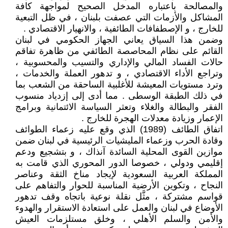
والمصالحة باعتباره المدخل الصحيح لمواجهة كافة
المشاكل والأزمات التي عصفت بلبنان ، في ظل التبعية
للخارج ، و الإصطفافات الطائفية ، والانهيار الاقتصادي .
وضمن هذا السياق يعاني الجهاز الحكومي في لبنان
القائم على نظام المحاصصة الطائفي من ظاهرة تفاقم
حالات الفساد المالي والإداري والتسيب والمحسوبية ،
وتراجع الأداء الاقتصادي ، و تدهور العملة والخدمات ،
وترد مستويات المعيشة للأغلبية الساحقة من الشعب بما
في ذلك الطبقة الوسطى . مما أدى إلى إزدياد منسوب
الفقر والبطالة والغلاء وتعثر السياسة الائتمانية وبرامج
الإعمار وزيادة معدلات الهجرة للخارج .
اتفاق الطائف (1989) الذي وقع عليه زعماء الطوائف
وقادة الحرب وزعماء المليشيات الرئيسية في لبنان ضمن
موازين القوى المحلية السائدة آنذاك ، و بتشجيع ودعم
إقليمي ودولي ، خصوصا الدور المحوري الذي قامت به
المملكة العربية السعودية لإيجاد مناخ الثقة وعناصر
النجاح ، وتكوين الأرضية المناسبة للحوار والتفاهم على
قواسم مشتركة ، مثَّل نقلة نوعية باتجاه وقف تدهور
الأوضاع في لبنان والعمل على استعادة الاستقرار والهدوء
والأمن والسلم الأهلي ، وخلق مستلزمات العيش