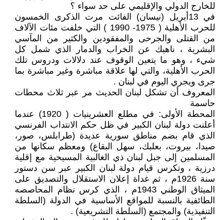
للخارج الدولي والإقليمي على حد سواء ؟
في 13أبريل (نيسان) الفائت مرت الذكرى الخمسون
للحرب الأهلية ( 1975- 1990 ) التي خلفت مئات الآلاف
من القتلى والجرحى والمفقودين والكثير من المآسي
البشرية ، ناهيك عن الخراب والدمار الذي شمل كل
شيء ، وهو ما يتعين الوقوف عند دلالات ودروس تلك
الحرب الأهلية، والتي لها علاقة مباشرة وغير مباشرة بما
جرى ويجري اليوم في لبنان .
المعروف أن تشكل لبنان الحديث مر عبر ثلاث محطات
حاسمة
المحطة الأولى: في مطلع العشرينيات ( 1920) عندما
أعلنت دولة لبنان الكبير في ظل حكم الانتداب الفرنسي
الذي قام بضم مناطق سورية عديدة (طرابلس، صور،
صيدا، بيروت، بعلبك، سهل البقاع) ومعظم سكانها من
المسلمين إلى جبل لبنان ذي الغالبية المسيحية مع إقلية
درزية ، وتكرس قيام دولة لبنان الكبير عبر سن دستور
سنة 1926م ، ثم غداة إعلان الاستقلال والتصديق على
الميثاق الوطني 1943م ، الذي كرس نظام المحاصصه
الطائفية بالنسبة للمواقع الأساسية في الدولة (السلطة
التنفيذية) والمجتمع (السلطة التشريعية) .