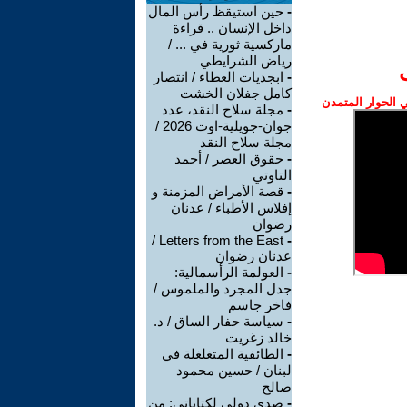
-
حين استيقظ رأس المال
داخل الإنسان .. قراءة
ماركسية ثورية في ... /
رياض الشرايطي
-
ابجديات العطاء / انتصار
كامل جفلان الخشت
الحوار المتمدن
-
مجلة سلاح النقد، عدد
جوان-جويلية-اوت 2026 /
مجلة سلاح النقد
-
حقوق العصر / أحمد
التاوتي
-
قصة الأمراض المزمنة و
إفلاس الأطباء / عدنان
رضوان
Letters from the East /
-
عدنان رضوان
-
العولمة الرأسمالية:
جدل المجرد والملموس /
فاخر جاسم
-
سياسة حفار الساق / د.
خالد زغريت
-
الطائفية المتغلغلة في
لبنان / حسين محمود
صالح
-
صدى دولي لكتاباتي: من