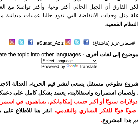
كن الفارق أن الجيل الحالي أكثر وعيا، وأكثر تواصلا مع العا
ة مثل وحدات الانتفاضة التي تقود حاليا عمليات ميدانية 
ظام القمعية.
#سعاد_عزيز (هاشتاغ)
Suaad_Aziz#
موضوع إلى لغات أخرى -
ate the topic into other languages
Powered by
Translate
شروع تطوعي مستقل يسعى لنشر قيم الحرية، العدالة الاجتم
. ولضمان استمراره واستقلاليته، يعتمد بشكل كامل على دعمك
دعمكم بمبلغ 10 دولارات سنويًا أو أكثر حسب إمكانياتكم، تساهمون في استم
وتًا قويًا للفكر اليساري والتقدمي
،
انقر هنا للاطلاع على 
م هذا المشروع
.