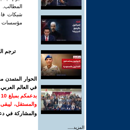
المطالب. ل
شبكات فاعل
مؤسسات الن
ترجم ال
الحوار المتمدن م
في العالم العربي
ب
والمستقل، ليبقى ص
والمشاركة في دع
المزيد.....