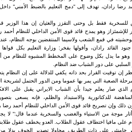
د رضا رادان، تهدف إلى "دمج التعليم بالضبط الأمني" داخ
س للسخرية فقط بل وحتى التقزز والغثيان إن هذا الوزير ق
 للإشمئزاز وهو يمدح قائد قوى الأمن الداخلي للنظام أحمد ر
حشيته في قمع الشعب ولاسيما المنتفضين بوجه النظام، عندما 
ود القائد رادان، وأقولها بفخر: وزارة التعليم بكل قواه
، وهو ما يدل بکل وضوح على المخطط المشبوه للنظام من أ
ر السلبي على دور الشباب ضد النظام.
ظر إن توقيت القرار بحد ذاته يکفي للدلالة على إن النظام يت
رحلة الصعبة التي يمر بها عموما ومن الدور الحتمل لشريحة ا
 الذي صار يعلم جيدا بأن الشباب الايراني يقبل على الافکا
لمناهضة للدکتاتورية والاستبداد والظلم، فإنه يسعى بتصور
ون ذلك وإن تصريح قائد قوى الأمن الداخلي للنظام أحمد رضا را
ثار موجة من الاستياء والغضب والسخرية عندما قال:" لا ي
م على مافيا اختطاف عقول الطلاب. العدو يخطف عقول طلابنا"
ير خامنئي على ذات الطريق، محاولا تصدير الخوف بدلا من