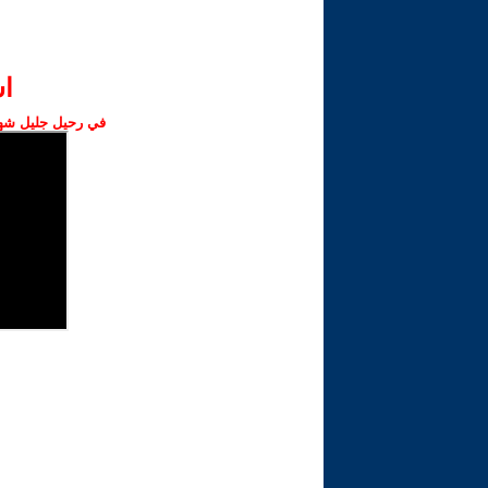
ا‫
في رحيل جليل شهبا