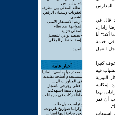
شبان إيرانيين
ل المدارس
-
نظام الملالي بين مطرقة
العقوبات وسندان الرفض
الشعبي
د قال في
-
رغم الاستنفار الامني
المواجهة ضد نظام
ضا رادان،
الملالي تتزايد
أکد:" أنا
-
تصعيد نوعي للتعجيل
بإسقاط نظام الملالي
ا في خدمة
جل العمل
المزيد.....
خوف کثيرا
أخبار عامة
لشباب فيه
-
مصدر دبلوماسي: ألمانيا
ستستخدم أسلحة تقليدية
ر الثورية
في المناورات ال ...
ه إمکانية
-
قتلى وجرحى بانفجار
عبوة ناسفة استهدفت
دان، بهذا
حافلة ركاب في جرمانا ب
جب أن نمر
...
-
ترامب حول طلب
.
أوكرانيا صواريخ باتريوت:
 استيعاب
نحن بحاجة إليها أيضا ...