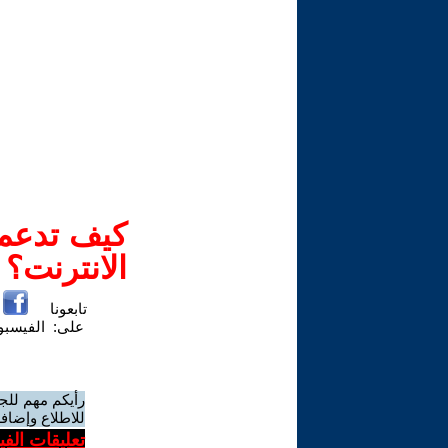
كيف تدعم-
الانترنت؟
تابعونا
على:
الفيسب
رأيكم مهم للج
للاطلاع وإضافة
تعليقات الف