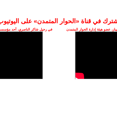
شترك في قناة «الحوار المتمدن» على اليوتيوب
ز، عضو هيئة إدارة الحوار المتمدن
في رحيل شاكر الناصري، أحد مؤسسي 