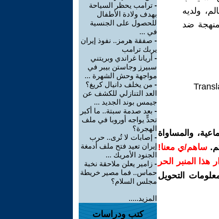
-
ترامب يحظر السياحة
لم، ولديه
بهدف ولادة الأطفال
للحصول على الجنسية
ممنهجة ضد
في ...
-
صفقة هرمز.. نفوذ إيران
يربك ترامب
-
أريانا غراندي وبريتني
سبيرز وجاستن بيبر في
مواجهة وحش الشهرة ...
-
من يخلف دانيال كريغ؟
Transl
العد التنازلي للكشف عن
جيمس بوند الجديد ...
-
بعد صدمة سبتة.. ما أكبر
تحدٍّ يواجه أوروبا في ملف
الهجرة؟
اعية، والمساواة
-
إصابات لا تُرى.. حرب
إيران تعيد فتح ملف أدمغة
م.
ساهم/ي معنا!
الجنود الأمريك ...
رار هذا المنبر الحر
-
زامير يعلن ملاحقة نخبة
حماس.. فما مصير خريطة
معلومات التحويل
مجلس السلام؟
المزيد.....
كتب ودراسات