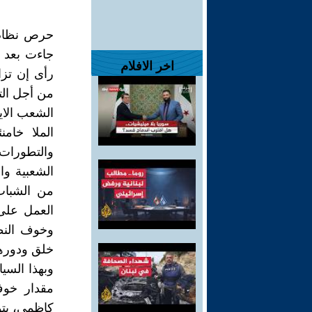
حرص نظام ا
جاءت بعد س
اخر الافلام
رأى إن تز
من أجل الت
الشعب الاي
الملا خام
والتطورات
من الشباب
العمل على
وخوف النظا
خلق ودورهم
وبهذا الس
مقدار خوف
کاظمي، بتو