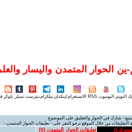
ين الحوار المتمدن واليسار والعلم
وك
التويتر
اليوتيوب
RSS
الانستغرام
لينكدإن
تيلكرام
بنترست
تمبلر
بلوكر
فل
ميع - شارك في الحوار والتعليق على الموضوع
 التعليقات من خلال الموقع نرجو النقر على - تعليقات الحوار المتمدن -
يسبوك (
)
تعليقات الحوار المتمدن (
0
)