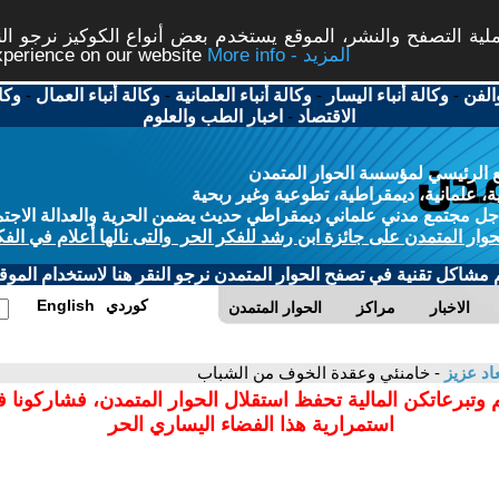
ة التصفح والنشر، الموقع يستخدم بعض أنواع الكوكيز نرجو النق
More info - المزيد
experience on our website
الفن
-
وكالة أنباء اليسار
-
وكالة أنباء العلمانية
-
وكالة أنباء العمال
-
وكا
الاقتصاد
-
اخبار الطب والعلوم
 الرئيسي لمؤسسة الحوار المتمدن
، علمانية، ديمقراطية، تطوعية وغير ربحية
ل مجتمع مدني علماني ديمقراطي حديث يضمن الحرية والعدالة الاجتم
حوار المتمدن على جائزة ابن رشد للفكر الحر والتى نالها أعلام في الفك
م مشاكل تقنية في تصفح الحوار المتمدن نرجو النقر هنا لاستخدام الموقع
كوردي
English
الاخبار
مراكز
الحوار المتمدن
د عزيز
- خامنئي وعقدة الخوف من الشباب
 وتبرعاتكن المالية تحفظ استقلال الحوار المتمدن، فشاركونا 
استمرارية هذا الفضاء اليساري الحر