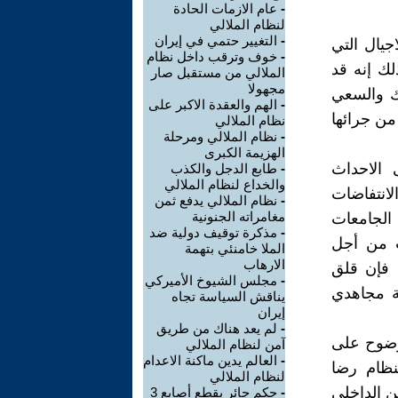
-
عام الازمات الحادة
لنظام الملالي
-
التغيير حتمي في إيران
جيال التي
-
خوف وترقب داخل نظام
لك إنه قد
الملالي من مستقبل صار
مجهولا
ك والسعي
-
الهم والعقدة الاکبر على
من جرائها
نظام الملالي
-
نظام الملالي ومرحلة
الهزيمة الکبرى
 الاحداث
-
طابع الدجل والکذب
والخداع لنظام الملالي
انتفاضات
-
نظام الملالي يدفع ثمن
مغامراته الجنونية
 لعب فيها طلبة الجامعات
-
مذكرة توقيف دولية ضد
ت من أجل
الملا خامنئي بتهمة
الارهاب
 فإن قلق
-
مجلس الشيوخ الأميركي
مة مجاهدي
يناقش السياسة تجاه
إيران
-
لم يعد هناك من طريق
وضوح على
آمن لنظام الملالي
-
العالم يدين ماکنة الاعدام
نظام رضا
لنظام الملالي
ن الداخلي
-
حکم جائر بقطع أصابع 3