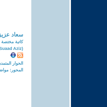
سعاد عزيز
کاتبة مختصة ب
(Suaad Aziz)
الحوار المتمدن-العدد: 8325 - 25
المحور: مواض