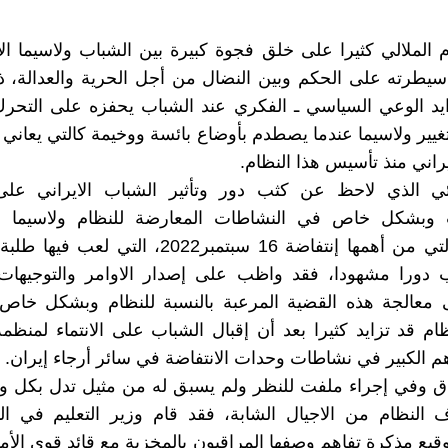
لملالي کثيرا على خلق فجوة کبيرة بين الشباب ولاسيما الا
يطرته على الحکم وبين النضال من أجل الحرية والعدالة، ذ
ايد الوعي السياسي ـ الفکري عند الشباب يحفزه على التحر
غيير ولاسيما عندما يصطدم بأوضاع بائسة ووخيمة کالتي يعاني 
راني منذ تأسيس هذا النظام.
نئي الذي لاحظ عن کثب دور وتأثير الشباب الايراني على
 وبشکل خاص في النشاطات المعارضة للنظام ولاسيما ال
الشعبية والتي من أهمها إنتفاضة 16 سبتمبر2022، التي
 دورا مشهودا، فقد واظب على إصدار الاوامر والتوجيها
 معالجة هذه القضية المرعبة بالنسبة للنظام وبشکل خاص
م قد تزايد کثيرا بعد أن إقبال الشباب على الانتماء لمنظ
 الکبير في نشاطات وحدات الانتفاضة في سائر أرجاء إيران.
ياق وفي إجراء ملفت للنظر ولم يسبق له من مثيل تدل بکل 
 النظام من الاجيال الشابة، فقد قام وزير التعليم في ال
قيع مذکرة تفاهم وصفها المراقبون بالمخزية مع قائد قوى الأم