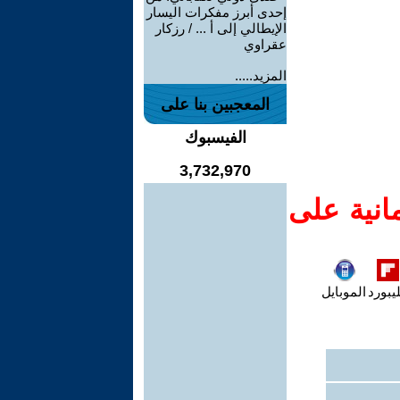
إحدى أبرز مفكرات اليسار
الإيطالي إلى أ ... / رزكار
عقراوي
المزيد.....
المعجبين بنا على
الفيسبوك
3,732,970
انية على
يبورد
الموبايل