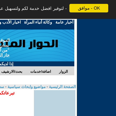
موافق - OK
لتوفير افضل خدمة لكم ولتسهيل عملي
أخبار عامة
-
وكالة أنباء المرأة
-
اخبار الأدب و
الموقع
يسارية
"من أج
حاز ال
إذا لديك
الزوار
اضافة/خدمات
بحث/الارشيف
الصفحة الرئيسية
-
مواضيع وابحاث سياسية
-
سعا
تبرعاتكم