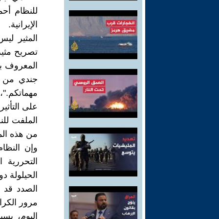
للنظام أحم
الإيرانية.
المثير لي
تصريح مثير
المعروف بو
جندي من جن
مهماتكم."
على التأثي
الملفت للن
من هذه الم
وإن النظام
التحررية ا
الحيلولة د
الصدد قد أ
مرور الكرا
اليوم، يس