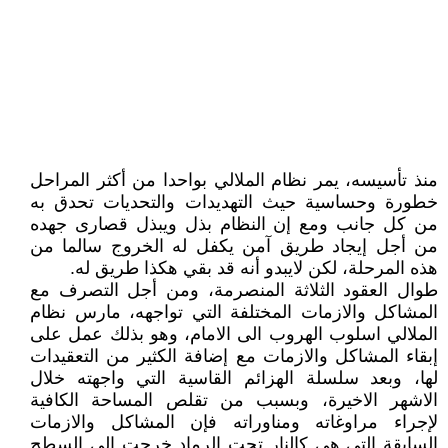
منذ تأسيسه، يمر نظام الملالي بواحدا من أکثر المراحل
خطورة وحساسية حيث التهديدات والتحديات تحدق به
من کل جانب ومع إن النظام بذل ويبذل قصارى جهده
من أجل إيجاد طريق آمن يکفل له الخروج سالما من
هذه المرحلة، لکن لايبدو أنه قد بقي هکذا طريق له.
طوال العقود الثلاثة المنصرمة، ومن أجل التصرف مع
المشاکل والازمات المختلفة التي تواجهه، مارس نظام
الملالي اسلوب الهروب الى الامام، وهو بذلك عمل على
إبقاء المشاکل والازمات مع إضافة الکثير من التعقيدات
لها، وبعد سلسلة الهزائم القاسية التي واجهته خلال
الاشهر الاخيرة، وبسبب من تقلص المساحة الکافية
لإجراء مراوغاته ومناوراته فإن المشاکل والازمات
السابقة التي هي کالنار تحت الرماد خرجت الى السطح