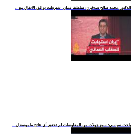
.. الدكتور محمد صالح صدقيان: سلطنة عمان اشترطت توافق الاتفاق مع
.. باحث سياسي: سبع جولات من المفاوضات لم تحقق أي نتائج ملموسة ل