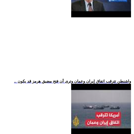
.. واشنطن تترقب اتفاق إيران وعمان وترى أن فتح مضيق هرمز قد يكون