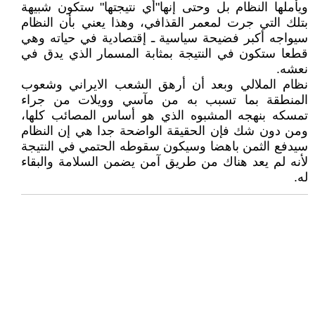
ويأملها النظام بل وحتى إنها"أي نتيجتها" ستکون شبيهة
بتلك التي جرت لمعمر القذافي، وهذا يعني بأن النظام
سيواجه أکبر فضيحة سياسية ـ إقتصادية في حياته وهي
قطعا ستکون في النتيجة بمثابة المسمار الذي يدق في
نعشه.
نظام الملالي وبعد أن أرهق الشعب الايراني وشعوب
المنطقة بما تسبب به من مآسي وويلات من جراء
تمسکه بنهجه المشبوه الذي هو أساس المصائب کلها،
ومن دون شك فإن الحقيقة الواضحة جدا هي إن النظام
سيدفع الثمن باهضا وسيکون سقوطه الحتمي في النتيجة
لأنه لم يعد هناك من طريق آمن يضمن السلامة والبقاء
له.