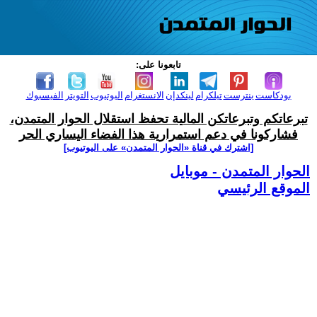
تابعونا على:
بودكاست
بنترست
تيلكرام
لينكدإن
الانستغرام
اليوتيوب
التويتر
الفيسبوك
تبرعاتكم وتبرعاتكن المالية تحفظ استقلال الحوار المتمدن،
فشاركونا في دعم استمرارية هذا الفضاء اليساري الحر
[اشترك في قناة ‫«الحوار المتمدن» على اليوتيوب]
الحوار المتمدن - موبايل
الموقع الرئيسي