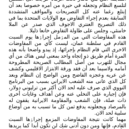
لتلسع النظام وتجعله في حيرة من أمره خصوصا بعد أن
إبتلع رغما عنه کل التصريحات والمواقف المتشددة
السابقة بعدم إجراء التفاوض مع الولايات المتحدة بما في
ذلك التصريح العنتري الاجوف الذي صدر عن الملا
خامنئي، وجلس على طاولة التفاوض خانعا ذليلا.
هذه المفاوضات التي من المٶمل إجراٶها يوم السبت
القادم في سلطنة عمان، ليست کأي من المفاوضات
الاخرى التي قام النظام بإجرائها، إذ يبدو واضحا بأنه هذه
المرة أمام طريق ذو إتجاه واحد بمعنى ليس هناك من أي
مجال للتهرب من أصل المطالب الصريحة المطروحة
أمامه ولاسيما بعد أن فقد ورقة الابتزاز الاقليمي وکشف
عن عريه وعجزه الفاضح ومن الواضح إن النظام وبعد
کل الذي عانى منه الشعب الايراني بسبب من البرنامج
النووي الذي صرف عليه لحد الان أکثر من ترليوني دولار،
فإن إجباره على التخلي عنه وعن أهداف وغايات أخرى
ذات صلة، فإن الشعب والمقاومة الايرانية يقفون له
بالمرصاد ويجعلونه يدفع ثمن کل ما تسبب به من أوضاع
سلبية لحد الان.
مهما کانت نتيجة المفاوضات المزمع إجراٶها السبت
القادم، فإنها ومن دون أدنى شك لن تکون أبدا کما يريدها