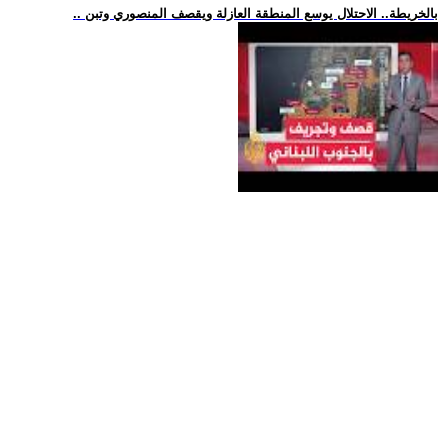
.. بالخريطة.. الاحتلال يوسع المنطقة العازلة ويقصف المنصوري وتبن