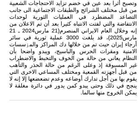
وتصبح أثرا بعد عين في خضم تزايد الاحتجاجات الشعبية
من قبل مختلف الشرائح والطبقات الاجتماعية الى جانب
التصاعد المضطرد في العمليات الثورية لوحدات
الانتفاضة والتي لفتت الانتباه کثيرا بعد أن تم الاعلان من
إنه وخلال العام الايراني المنصرم(21 مارس2024 ـ 21
مارس2025)، قد بلغت 3000 عملية ثورية في سائر
أرجاء إيران حيث تم من خلالها دك المراکز والمٶسسات
الامنية ومقرات الحرس والباسيج، ويبدو واضحا بأن
النظام يعاني من حالة من الخوف والتخبط والاضطراب
غير المسبوقة إذ وعلى الرغم من حالة الحذر والتأهب
من قبل أجهزته القمعية ومختلف المساعي الاخرى التي
يقوم بها من أجل تدارك أوضاعه وعدم تضعضعها إلا إنه لا
ينجح في ذلك وحتى يبدو کمن يدور في دائرة مغلقة لا
يمکن الخروج منها سالما.