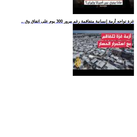
.. غزة تواجه أزمة إنسانية متفاقمة رغم مرور 300 يوم على اتفاق وق