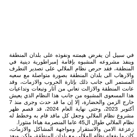
في سبيل أن يفرض هيمتنه ونفوذه على بلدان المنطقة
وينفذ مشروعه المشبوه بإقامة إمبراطورية دينية في
المنطقة، فقد حرص نظام الملالي على تصدير التطرف
والارهاب الى بلدان المنطقة بصورة متواصلة مع سعيه
المستمر الى جانب ذلك بإثارة الحروب والازمات، وقد
عانت المنطقة والازالت تعاني من آثار وتبعات وتداعيات
هذا المسعوى المشبوه من جانب هذا النظام الذي يعيش
خارج الزمن والحضارة، إلا إن ما قد حدث وجرى منذ 7
أکتوبر 2023، وحتى نهاية العام 2024، قد قصم ظهر
مشروع نظام الملالي وجعل کل ماقد قام به وخطط له
نظام الملالي طوال ال45 عاما المنصرمة هباءا منثورا.
زعزعة الامن والاستقرار ومواجهة المشاکل والازمات،
کان ما يفعله نظام الملالي مع بلدان المنطقة، ولکن وبعد