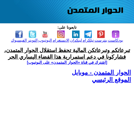
تابعونا على:
بودكاست
بنترست
تيلكرام
لينكدإن
الانستغرام
اليوتيوب
التويتر
الفيسبوك
تبرعاتكم وتبرعاتكن المالية تحفظ استقلال الحوار المتمدن،
فشاركونا في دعم استمرارية هذا الفضاء اليساري الحر
[اشترك في قناة ‫«الحوار المتمدن» على اليوتيوب]
الحوار المتمدن - موبايل
الموقع الرئيسي