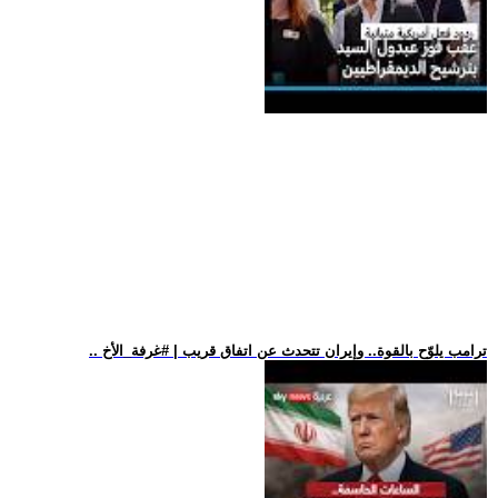
.. ترامب يلوّح بالقوة.. وإيران تتحدث عن اتفاق قريب | #غرفة_الأخ