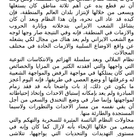
أن تم قطع يده عن أهم ثلاثة مناطق کان يستغلها
ويسعى من خلالها لإبتزاز بلدان العالم والمنطقة، فإن
کيده قد عاد الى نحره، وإن هذا النظام وبعد أن کان
يشاغل الشعب الايراني بتدخلاته وبإثارة الحروب
والازمات في المنطقة، فإنه وفي النتيجة صار وجها لوجه
مع الشعب الايراني ولم يعد هناك من مجال لکي يشغله
عن واقع الاوضاع السلبية والازمات الحادة في مختلف
المجالات.
نظام الملالي وبعد سلسلة الهزائم والانتکاسات النوعية
التي واجهها والتي أفقدته الکثير من المزايا والخصائص
التي کان يمتلکها في مواجهة الرفض والمواجهة الشعبية
له وعرقلتها أو وضع العصي في طريقها، فإنه اليوم أعجز
ما يکون عن ذلك، إذ بات واضحا بأنه قد فقد زمام
المبادرة ولم يعد بإمکانه إستباق الاحداث وإتخاذ إحتياطاته
لمواجهتها وإنما صار في وضع التخندق والسعي من أجل
أن يقي نفسه من مسار الاحداث والتطورات ولاسيما
المستجدة والطارئة منها.
محاولات النظام البائسة المثيرة للسخرية والتهکم والتي
يسعى من خلالها الإيحاء بأنه لازال کما کان وإنه في
مستوى التهديدات والتحديات التي يواجهها، تتلاشى