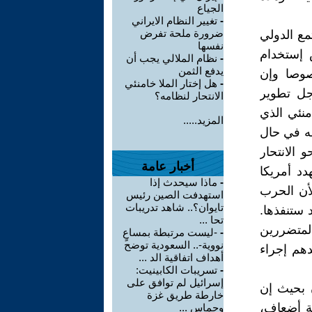
الجياع
-
تغيير النظام الايراني
ضرورة ملحة تفرض
مع الدولي
نفسها
 إستخدام
-
نظام الملالي يجب أن
يدفع الثمن
صوصا وإن
-
هل إختار الملا خامنئي
جل تطوير
الانتحار لنظامه؟
امنئي الذي
المزيد.....
له في حال
 الانتحار
أخبار عامة
دد أمريكا
-
ماذا سيحدث إذا
لأن الحرب
استهدفت الصين رئيس
تايوان؟.. شاهد تدريبات
 ستنفذها.
تحا ...
المتضررين
-
-ليست مرتبطة بمساعٍ
نووية-.. السعودية توضح
دهم إجراء
أهداف اتفاقية الد ...
-
تسريبات الكابينيت:
إسرائيل لم توافق على
 بحيث إن
خارطة طريق غزة
عة أضعاف،
وحماس ...