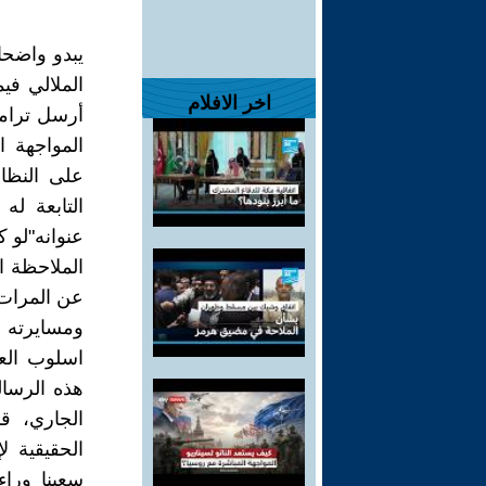
يبدو واضحا 
الملالي فيم
اخر الافلام
أرسل ترامب
المواجهة 
على النظا
التابعة ل
عنوانه"لو ك
الملاحظة ا
عن المرات 
ومسايرته و
اسلوب العص
الجاري، ق
الحقيقية لإ
سعينا وراء