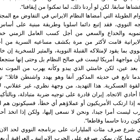
شناها سابقا. لكن لو أردنا ذلك، لما تمكنوا من إيقافنا".
ام الطويلة التي أمضاها النظام الايراني في التفاوض مع المجت
ه النووي، فقد إتبع دائما اسلوبا وطريقة مبنية على أساس
تمويه والخداع والسعي من أجل کسب العامل الزمني خ
الايرانية قامت لأکثر من مرة بکشف مساعيه السرية من أ
ووي بما يقود لإمتلاکه القنبلة النووية، والمثير للسخرية إن خ
بأن مواجهة أمريکا ليست في صالح النظام بل وحتى إنها ستجع
 بعد عين، لکن خامنئي الذي يبدو وکأنه يهرب من الموت نحو
دما تابع في حديثه المذکور آنفا وهو يهدد واشنطن قائلا:" ته
لقوة العسكرية. هذا التهديد، من وجهة نظري، غير عقلاني، 
حادي الاتجاه. إيران قادرة على توجيه ضربة متبادلة، وبالتأكيد
أنه إذا ارتكب الأمريكيون أو عملاؤهم أي خطأ، فسيكونون هم 
حرب ليست أمرا جيدا، ونحن لا نسعى إليها، ولكن إذا اتخذ أح
ون ردنا حاسما وقاطعا".
ذي شرع صرف مئات المليارات على برنامجه النووي لحد الان
ر مما کان يمکن صرفه على الحرب الايرانية ـ العراقية أرب