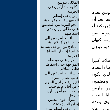
الملالي تتوسع
-
کلهم مشارکون في
الجريمة
وبين نظام
-
إيران في إنتظار
ما بعد أن
الجمهورية الديمقراطية
-
نحو المزيد من التضييق
مريکية أو
على ملالي إيران حتى
سوبة ليس
إسقاطهم
-
نساء العالم يقفن الى
فة کيهان
جانب المرأة الايرانية
ديماغوجي
-
نماذج من مواقف نسائية
عالمية إنتصارا للمرأة
الايرانية
-
إصرار على مواصلة
افا کبيرا
المواجهة حتى إسقاط
اء النظام
نظام الملالي
-
نساء العالم يقفن الى
لذي يکون
جانب نضال المرأة
ة ومضمون
الايرانية من أجل الحري ...
-
من أجل عالم جديد
الة قبل وصولها إليه، فإنه وفي خطاب له أمام أتباعه في 12 من مارس
ينصف المرأة ويساويها
ا النظام
بالرجل
-
المرأة: قوة التغيير،
نووي وعدم
إيران الحرة 2025
ينة، وهذه
-
إيران في إنتظار ثورة