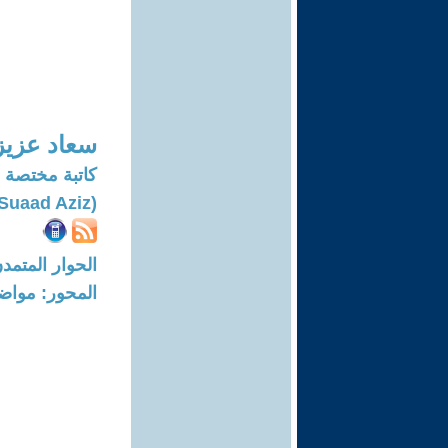
سعاد عزيز
کاتبة مختصة ب
(Suaad Aziz)
الحوار المتمدن-العدد: 8283 - 25
المحور: مواض