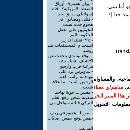
-
إيران تستنزف أوراق
 أما يلبي
الضغط الأمريكية؟.. قائد
إسرائيلي سابق يحذ ...
مة جدا إذ
-
قتلى ومصابون في
هجوم جديد نسب
للحوثيين على معقل
الحكومة اليم ...
-
Yle: فنلندا تدرس
استخدام المستنقعات ضد
روسيا
Transl
-
موقع بولندي يتحدث عن
اكتشاف -قنبلة بيئية-
مرعبة قرب وارسو
-
ساويرس يرد على
مهاجمة ترامب لعبد
اعية، والمساواة
الرحمن السيد.. ما علاقة
م.
ساهم/ي معنا!
شعب ...
-
مسيرات جوية تهاجم
رار هذا المنبر الحر
سفينة شحن ترفع العلم
التركي قبالة سواحل مي
معلومات التحويل
...
-
سوريا.. هجوم في ريف
حمص يوقع خمس إصابات
المزيد.....