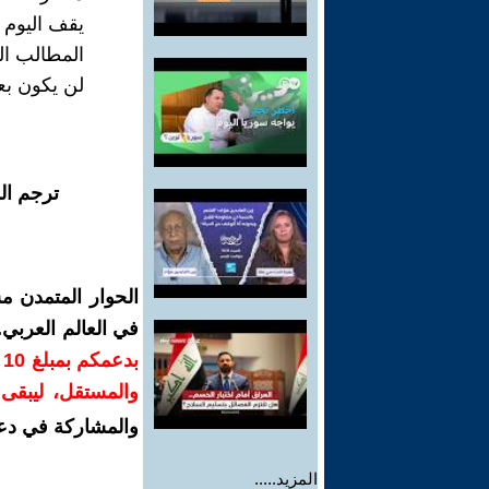
يقف اليوم 
المطالب ال
لن يکون بعد
ترجم ال
الحوار المتمدن م
في العالم العربي
ب
والمستقل، ليبقى ص
والمشاركة في دع
المزيد.....