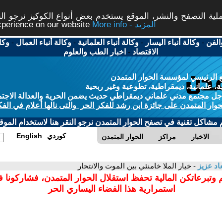
ة التصفح والنشر، الموقع يستخدم بعض أنواع الكوكيز نرجو النق
More info - المزيد
experience on our website
الفن
-
وكالة أنباء اليسار
-
وكالة أنباء العلمانية
-
وكالة أنباء العمال
-
وكا
الاقتصاد
-
اخبار الطب والعلوم
 الرئيسي لمؤسسة الحوار المتمدن
، علمانية، ديمقراطية، تطوعية وغير ربحية
ل مجتمع مدني علماني ديمقراطي حديث يضمن الحرية والعدالة الاجتم
حوار المتمدن على جائزة ابن رشد للفكر الحر والتى نالها أعلام في الفك
م مشاكل تقنية في تصفح الحوار المتمدن نرجو النقر هنا لاستخدام الموقع
كوردي
English
الاخبار
مراكز
الحوار المتمدن
د عزيز
- خيار الملا خامنئي بين الموت والانتحار
 وتبرعاتكن المالية تحفظ استقلال الحوار المتمدن، فشاركونا 
استمرارية هذا الفضاء اليساري الحر