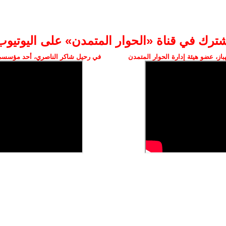
شترك في قناة «الحوار المتمدن» على اليوتيوب
ز، عضو هيئة إدارة الحوار المتمدن
في رحيل شاكر الناصري، أحد مؤسسي 