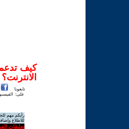
كيف تدعم-
الانترنت؟
تابعونا
على:
الفيسب
رأيكم مهم للج
للاطلاع وإضافة
تعليقات الف