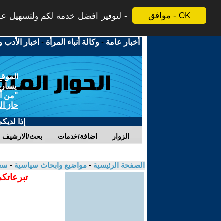
موافق - OK
لتوفير افضل خدمة لكم ولتسهيل عملي
أخبار عامة
-
وكالة أنباء المرأة
-
اخبار الأدب و
الموقع
يسارية
"من أج
حاز ال
إذا لديك
الزوار
اضافة/خدمات
بحث/الارشيف
الصفحة الرئيسية
-
مواضيع وابحاث سياسية
-
سعا
تبرعاتكم