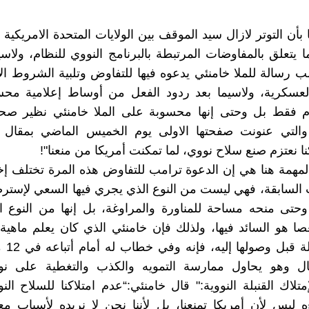
بأن التوتر لازال سيد الموقف بين الولايات المتحدة الامريکية 
ا يتعلق بالمفاوضات المرتبطة بالبرنامج النووي للنظام، ولاسي
 رسالة للملا خامنئي يدعوه فيها للتفاوض وتلبية الشروط الا
العسکرية، ولاسيما بعد ردود الفعل من أوساط إعلامية مح
م فقط بل وحتى إنها محسوبة على الملا خامنئي نظير صحي
ه والتي عنونت صفحتها الاولى يوم الخميس الماضي بمقال 
نا نعتزم صنع سلاح نووي، لما تمكنت أمريكا من منعنا"!
لمهمة هنا هي إن الدعوة ترامب للتفاوض هذه المرة تختلف إختل
السابقة، فهي ليست من النوع الذي يجري فيها السعي لإسترض
حتى منحه مساحة للمناورة والمراوغة، بل إنها من النوع ا
ا هو السائد فيها، ولذلك فإن خامنئي الذي کان يعلم ماهي
هذه الرس
ال وهو يحاول ممارسة التمويه والکذب والتغطية على نواي
متلاك القنبلة النووية:" قال خامنئي:“عدم امتلاكنا للسلاح ال
ه ليس لأن أمريكا تمنعنا، بل لأننا نحن لا نريده لأسباب مع