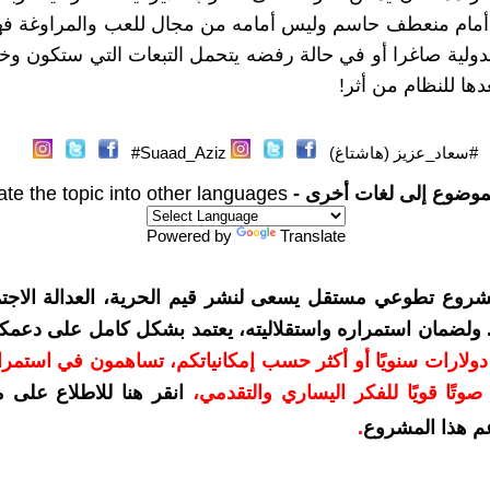
أمام منعطف حاسم وليس أمامه من مجال للعب والمراوغة فهو
دولية صاغرا أو في حالة رفضه يتحمل التبعات التي ستکون وخي
ها للنظام من أثر!
#سعاد_عزيز (هاشتاغ)
Suaad_Aziz#
موضوع إلى لغات أخرى -
ate the topic into other languages
Powered by
Translate
شروع تطوعي مستقل يسعى لنشر قيم الحرية، العدالة الاجتم
. ولضمان استمراره واستقلاليته، يعتمد بشكل كامل على دعمك
دعمكم بمبلغ 10 دولارات سنويًا أو أكثر حسب إمكانياتكم، تساهمون في استم
وتًا قويًا للفكر اليساري والتقدمي
،
انقر هنا للاطلاع على 
م هذا المشروع
.