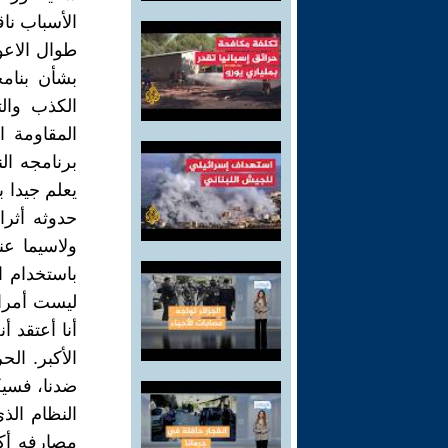
الأسباب ناق
طوال الاعو
بشأن بنامج
الکذب وال
المقاومة 
برنامجه الن
يعلم جيدا 
حدوثه أثرا
ولاسيما عن
باستخدام ا
ليست أمرا أ
أنا أعتقد 
الأكبر. ال
ضدنا، فسيك
النظام ال
مصارفه أکث