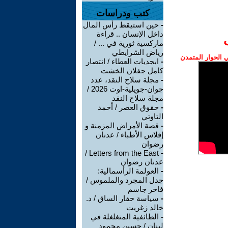
كتب ودراسات
-
حين استيقظ رأس المال
داخل الإنسان .. قراءة
ماركسية ثورية في ... /
رياض الشرايطي
الحوار المتمدن
-
ابجديات العطاء / انتصار
كامل جفلان الخشت
-
مجلة سلاح النقد، عدد
جوان-جويلية-اوت 2026 /
مجلة سلاح النقد
-
حقوق العصر / أحمد
التاوتي
-
قصة الأمراض المزمنة و
إفلاس الأطباء / عدنان
رضوان
Letters from the East /
-
عدنان رضوان
-
العولمة الرأسمالية:
جدل المجرد والملموس /
فاخر جاسم
-
سياسة حفار الساق / د.
خالد زغريت
-
الطائفية المتغلغلة في
لبنان / حسين محمود