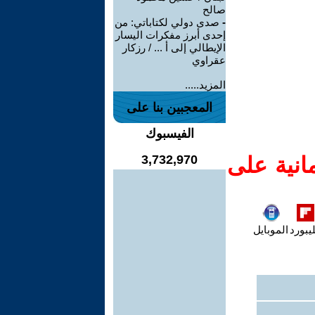
صالح
-
صدى دولي لكتاباتي: من
إحدى أبرز مفكرات اليسار
الإيطالي إلى أ ... / رزكار
عقراوي
المزيد.....
المعجبين بنا على
الفيسبوك
انية على
3,732,970
يبورد
الموبايل