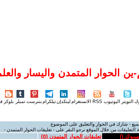
ين الحوار المتمدن واليسار والعلم
وك
التويتر
اليوتيوب
RSS
الانستغرام
لينكدإن
تيلكرام
بنترست
تمبلر
بلوكر
فل
ميع - شارك في الحوار والتعليق على الموضوع
 التعليقات من خلال الموقع نرجو النقر على - تعليقات الحوار المتمدن -
يسبوك (
)
تعليقات الحوار المتمدن (
0
)