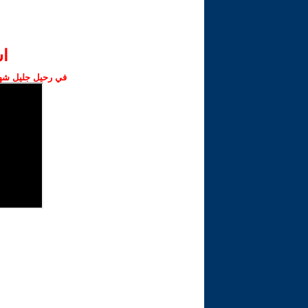
ا‫
في رحيل جليل شهبا