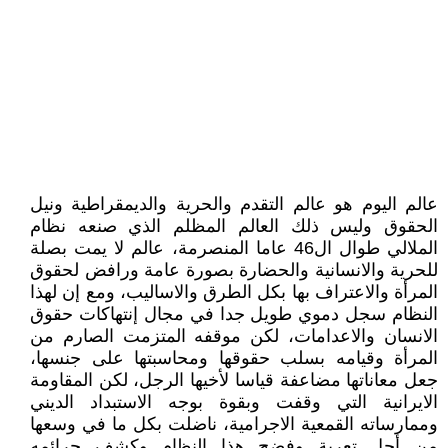
عالم اليوم هو عالم التقدم والحرية والديمقراطية ونيل
الحقوق وليس ذلك العالم المظلم الذي صنعه نظام
الملالي طوال ال46 عاما المنصرمة، عالم لا يمت بصلة
للحرية والانسانية والحضارة بصورة عامة ورافض لحقوق
المرأة والاعتراف بها بکل الطرق والاساليب، ومع إن لهذا
النظام سجل دموي طويل جدا في مجال إنتهاکات حقوق
الانسان والاعدامات، لکن موقفه المتزمت الصارم من
المرأة وقيامه بسلب حقوقها ومحاسبتها على جنسها،
جعل معاناتها مضاعفة قياسا لأخيها الرجل، لکن المقاومة
الايرانية التي وقفت وبقوة بوجه الاستبداد الديني
وممارساته القمعية الاجرامية، ناضلت بکل ما في وسعها
من أجل تعرية وفضح هذا النظام وکشف جرائمه