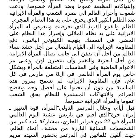
وإنتهاکاته الفظيعة عموما وضد المرأة خصوصا، ودعت
شعوب وأحرار العالم الى نصرة الشعب والمرأة الايرانية
ضد الظلم الکبير الذي يجري على يد هذا النظام المجرم.
الظلم والقمع الفريد الذي تعرضت وتتعرض له المرأة
الايرانية على يد نظام الملالي وإصرار هذا النظام على
المضي في التمسك بنهجه الکهنوتي البائس، دفع
المقاومة الايرانية الى القيام بالنضال من أجل حشد نساء
العالم من أجل أن يقفن الى جانب نضال المرأة الايرانية
من أجل الحرية والتغيير وأن ينتصرن لهن، وعلى مر
الاعوام الماضية وفي المناسبات المتعلقة بالمرأة وبشکل
خاص يوم المرأة العالمي في ال8 من مارس في کل
عام، فإن المقاومة الايرانية لم تسمح بمرور هذه
المناسبة من دون أن تحييها على أفضل وجه وتفضح
الجرائم والانتهاکات المستمرة للنظام بحق الشعب
عموما والمرأة الايرانية خصوصا.
قبل أيام، وخلال المٶتمر الدولي"المرأة، قوة التغيير ـ
إيران حرة"الذي أقيم في باريس عشية اليوم العالمي
للمرأة في 22 من فبراير الجاري، بمشارکة عدد کبير من
الشخصيات النسائية البارزة من مختلف أنحاء العالم،
حيث ألقين کلماتهن في المٶتمر بحضور السيدة مريم