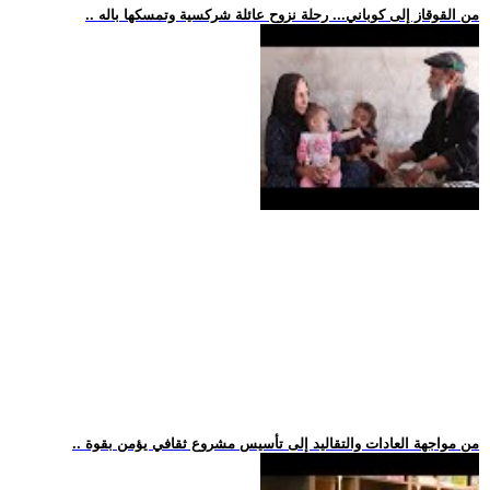
.. من القوقاز إلى كوباني... رحلة نزوح عائلة شركسية وتمسكها باله
.. من مواجهة العادات والتقاليد إلى تأسيس مشروع ثقافي يؤمن بقوة