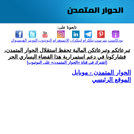
تابعونا على:
بودكاست
بنترست
تيلكرام
لينكدإن
الانستغرام
اليوتيوب
التويتر
الفيسبوك
تبرعاتكم وتبرعاتكن المالية تحفظ استقلال الحوار المتمدن،
فشاركونا في دعم استمرارية هذا الفضاء اليساري الحر
[اشترك في قناة ‫«الحوار المتمدن» على اليوتيوب]
الحوار المتمدن - موبايل
الموقع الرئيسي