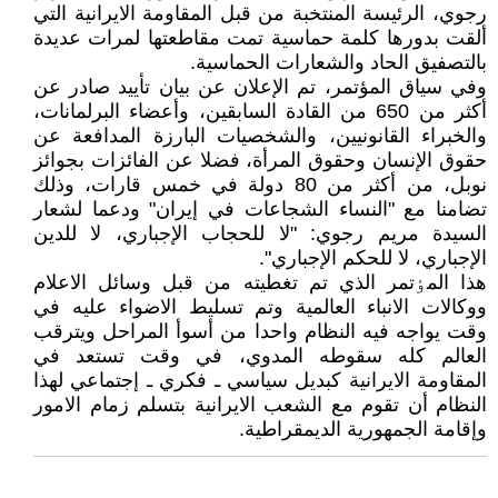
رجوي، الرئيسة المنتخبة من قبل المقاومة الايرانية التي
ألقت بدورها کلمة حماسية تمت مقاطعتها لمرات عديدة
بالتصفيق الحاد والشعارات الحماسية.
وفي سياق المؤتمر، تم الإعلان عن بيان تأييد صادر عن
أكثر من 650 من القادة السابقين، وأعضاء البرلمانات،
والخبراء القانونيين، والشخصيات البارزة المدافعة عن
حقوق الإنسان وحقوق المرأة، فضلا عن الفائزات بجوائز
نوبل، من أكثر من 80 دولة في خمس قارات، وذلك
تضامنا مع "النساء الشجاعات في إيران" ودعما لشعار
السيدة مريم رجوي: "لا للحجاب الإجباري، لا للدين
الإجباري، لا للحكم الإجباري".
هذا المٶتمر الذي تم تغطيته من قبل وسائل الاعلام
ووکالات الانباء العالمية وتم تسليط الاضواء عليه في
وقت يواجه فيه النظام واحدا من أسوأ المراحل ويترقب
العالم کله سقوطه المدوي، في وقت تستعد في
المقاومة الايرانية کبديل سياسي ـ فکري ـ إجتماعي لهذا
النظام أن تقوم مع الشعب الايرانية بتسلم زمام الامور
وإقامة الجمهورية الديمقراطية.