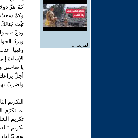
كمْ هزَّ دوحَك
وكمْ سعتْ "إم
ثبِّتْ جَنانَ
ودعْ ضميرَكَ 
ويردّ الج
المزيد.....
وفيها عتب 
الإساءة إلى
يا صاحبي وحت
أجِلْ يراعَكَ
واضربْ بهمْ أ
التكريم الثا
لم تكرّم ا
تكريم "الع