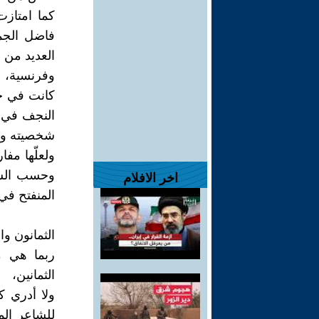
كما امتازت
فاضل الجم
العديد من 
وفرنسية، 
كانت في ج
النجف في ح
شخصيته وتر
ولعلّها مفا
وحسب السي
اخر الافلام
المنفتح في 
الثمانون و
ربما هي 
الثمانين،
ولا أدري 
للشاعر الم