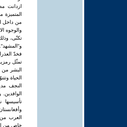
ازدانت مض
المتميزة من
من داخل ال
والوجوه الا
تكنّى، وذل
و"المشهد".
فخدّ العذر
تمثّل رمزية
البشر من ح
الحياة وتتن
النجف مدي
الوافدين. 
تأسيسها ن
وأفغانستان
العرب من س
خاص من ال