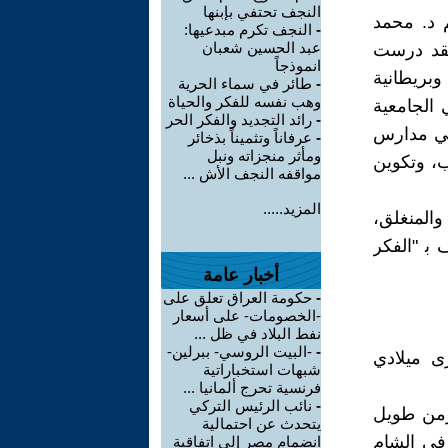
النجف تحتفي بإبنها
م د. محمد
-
النجف تكرم مبدعيها:
عبد الحسين شعبان
لقد درست
انموذجاً
وبريطانية
-
طائر في سماء الحرية
وهب نفسه للفكر والحياة
الجامعية
-
رائد التجديد والفكر الحر
هي مدارس
-
عرفاناً وتثميناً بذخائر
ومأثر منجزاته ونبل
ب، وتكوين
مواقفه النجف الأش ...
المزيد.....
 والمنغلق،
ﺑ "الفكر
أخبار عامة
-
حكومة العراق تعلق على
-الخصومات- على أسعار
نفط البلاد في ظل ...
-
-البيت الروسي- ببرلين-
 ميلادي
شبهات استخباراتية
فرنسية تحرج ألمانيا ...
-
نائب الرئيس التركي
زمن طويل
يتحدث عن احتمالية
 في الشام
انضمام مصر إلى اتفاقية