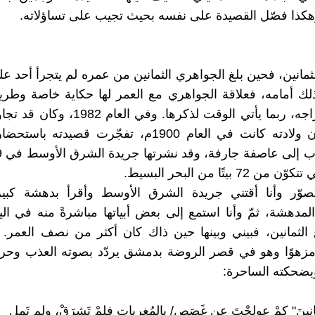
هكذا فصّل القصيدة على نفسه بحيث تجيب على تساؤلاته.
ثمانين، فحين بلغ الجواهري الثمانين من عمره لم يتجرأ أحد عل
ك أمامه، فعلاقة الجواهري مع العمر لها حكاية خاصة وطري
وتتعلّق بمزاجه، ربما يأتي الوقت لذكرها. وفي ال
بافتراض أن ولادته كانت في العام 1900ﻡ، تفجّرت قصيدته 
72 بيتًا من البحر البسيط.
صوّر وأنا أقتني جريدة الشرق الأوسط وأقرأ بدهشة كبي
لمدهشة، ثمّ وأنا استمع إلى بعض أبياتها مباشرةً منه في اليو
 الثمانين، فبيني وبينها حين ذاك كان أكثر من نصف العمر. 
مزهوًا وهو في قصر الروضة بدمشق يردّد بصوته العذب وحرك
بضحكته الساحرة:
مانينَ" كمْ عولِجْتَ عن غَصَصٍ/ بالمُغرياتِ فلمْ تَشرَقْ، ولم تَمِلِ