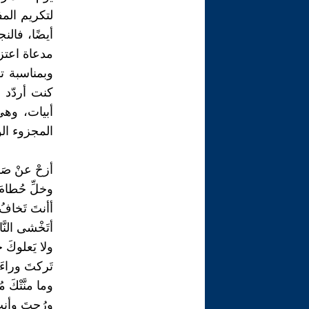
لتكريم الم
أيضًا، فال
مدعاة اعتزا
وبمناسبة ت
كنت أردّد ب
المجزوء الو
أزحْ عنْ صَدرِ
وخلِّ حُطامَ م
أأنتَ تَخافُ 
أتَخْشى النَّ
ولا يَعلوكَ خ
تَركتَ وراءَكَ
وما منَّتْكَ مُ
ورُحتَ وأنتَ 