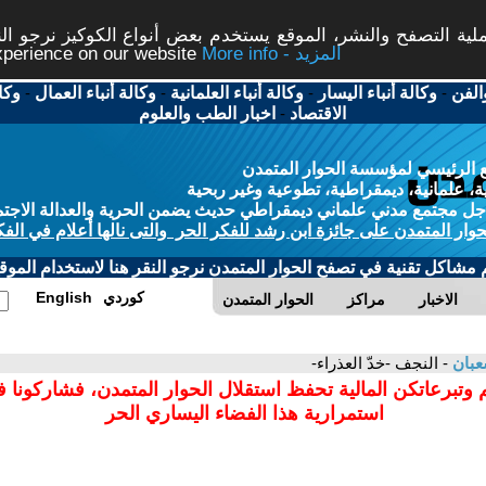
ة التصفح والنشر، الموقع يستخدم بعض أنواع الكوكيز نرجو النق
More info - المزيد
experience on our website
الفن
-
وكالة أنباء اليسار
-
وكالة أنباء العلمانية
-
وكالة أنباء العمال
-
وكا
الاقتصاد
-
اخبار الطب والعلوم
 الرئيسي لمؤسسة الحوار المتمدن
، علمانية، ديمقراطية، تطوعية وغير ربحية
ل مجتمع مدني علماني ديمقراطي حديث يضمن الحرية والعدالة الاجتم
حوار المتمدن على جائزة ابن رشد للفكر الحر والتى نالها أعلام في الفك
م مشاكل تقنية في تصفح الحوار المتمدن نرجو النقر هنا لاستخدام الموقع
كوردي
English
الاخبار
مراكز
الحوار المتمدن
عبان
- النجف -خدّ العذراء-
 وتبرعاتكن المالية تحفظ استقلال الحوار المتمدن، فشاركونا 
استمرارية هذا الفضاء اليساري الحر