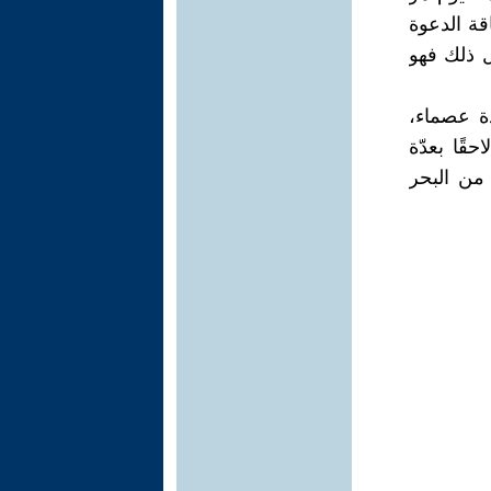
قة الدعوة
ل ذلك فهو
دة عصماء،
قًا بعدّة
ح عن صدرك الزبدا"، وهي مؤلفة من 115 بيتًا من البحر