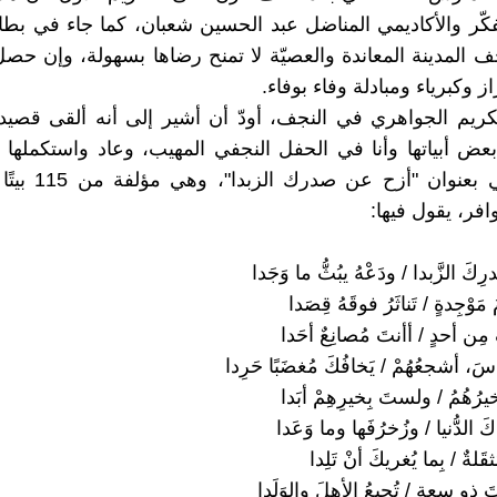
فكّر والأكاديمي المناضل عبد الحسين شعبان، كما جاء في بطا
نجف المدينة المعاندة والعصيّة لا تمنح رضاها بسهولة، وإن حص
ز وكبرياء ومبادلة وفاء بوفاء.
كريم الجواهري في النجف، أودّ أن أشير إلى أنه ألقى قصي
عض أبياتها وأنا في الحفل النجفي المهيب، وعاد واستكملها لاح
أبيات، وهي بعنوان "أز
افر، يقول فيها:
كَ الزَّبدا / ودَعْهُ يبُثُّ ما وَجَدا
َوْجِدةٍ / تَناثَرُ فوقَهُ قِصَدا
مِن أحدٍ / أأنتَ مُصانِعٌ أحَدا
اسَ، أشجعُهُمْ / يَخافُكَ مُغضَبًا حَرِدا
يرُهُمُ / ولستَ بِخيرِهِمْ أبَدا
 الدُّنيا / وزُخرُفَها وما وَعَدا
ثقَلةٌ / بِما يُغريكَ أنْ تَلِدا
ذو سِعةٍ / تُجيعُ الأهلَ والوَلَدا