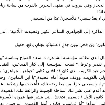
لحجاز وفي بيروت في مقهى البحرين بالقرب من ساحة ريا
ئمًا:
لا بِعدِّ سنيني / فلأسخرنّ غدًا من التسعيني
لذاكرة إلى الجواهري الشاعر الكبير وقصيدته "اللّامية"، الت
ينَ" مِن فخرٍ، ومِن جذَلٍ / غشيانُها بجنانٍ يافعٍ، خضِلِ
ال الذي نظمّته مؤسسة الشاعرة د. سعاد الصباح بمناسبة "يوم
تقدير وعرفان" تمنحه المؤسسة إلى كبار المبدعين، التقيت
نجم عبد الكريم، الذي كان قد اقتنى كتابي "جواهر الجواهري
ولي بالكويت، ووقف طويلًا أمام قصيدة "يا ابن الثمانين"، وخ
تها، وأسمعني جزءًا من مطارحته تلك، فأُعجبت بها وشجّعته ع
د أقدم على نشر تلك المناجاة الجميلة والرائعة لتلك القصيدة
الجريدة (3 كانون الأول / ديسمبر 2024)، التي ينشر فيها عمود
التي ابتدأها "أنا ثمانيني، فكيف أيتها القصيدة، تترجمين 