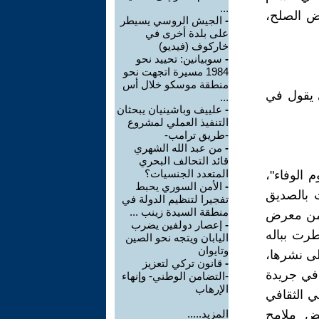
...
ض الصلح،
-
الجيش الروسي يسيطر
على بلدة أخرى في
خاركوف (فيديو)
-
سوبيانين: تحييد نحو
1984 مسيرة اتجهت نحو
منطقة موسكو خلال أس
ي يقول في
...
-
علييف وباشينيان يبحثان
التنفيذ العملي لمشروع
-طريق ترامب-
-
من عبد الله الشهري
قائد التحالف البحري
المتعدد الجنسيات؟
 الوفاء"،
-
الأمن السوري يحبط
 بالصديق
تفجيرا لتنظيم الدولة في
منطقة السيدة زينب ...
" من معرض
-
إعصار دولفين يضرب
طرت بباله
اليابان ويتجه نحو الصين
وتايوان
لى نشرها،
-
قانون تركي لتعزيز
 في جريدة
-التضامن الوطني- وإنهاء
الإرهاب
ه الأسبوعي الثقافي
بعض ملامح
المزيد.....