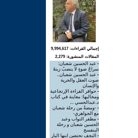
إجمالي القراءات: 9,994,617
المقالات المنشورة: 2,279
-
عبد الحسين شعبان:
سراجُ ضوءٍ لا ينضبُ زيتهُ
-
عبد الحسين شعبان..
صوت العقل والحرية
والإنسان
-
حوافر القراءة الإرتجاعية
ومخالبها: معاينة في كتاب
د.عبدالحسي ...
-
-ومضةٌ من رحلة شعبان
مع الجواهري-
-
مظفر النواب وعبد
الحسين شعبان و رحلة
البنفسج
-
النجف تحتضن ابنها البار