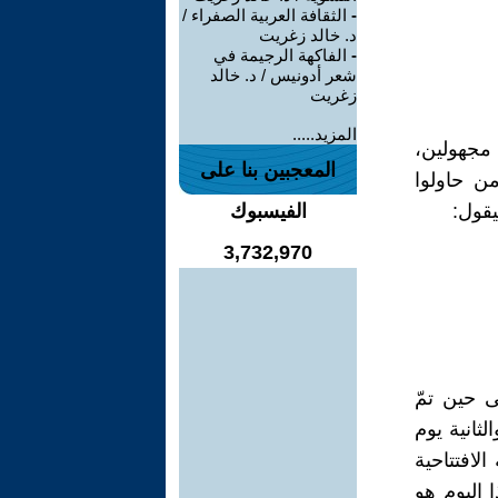
-
الثقافة العربية الصفراء /
د. خالد زغريت
-
الفاكهة الرجيمة في
شعر أدونيس / د. خالد
زغريت
المزيد.....
مجهولين،
المعجبين بنا على
من حاولوا
يقول:
الفيسبوك
3,732,970
ى حين تمّ
 الأدبية، والثانية يوم
لافتتاحية
 هذا اليوم هو