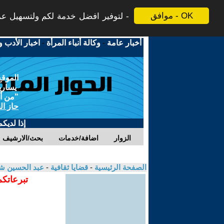
موافق - OK
لتوفير افضل خدمة لكم ولتسهيل عملي
أخبار عامة
-
وكالة أنباء المرأة
-
اخبار الأدب و
الموقع
يسارية
"من أج
حاز ال
إذا لديك
الزوار
اضافة/خدمات
بحث/الارشيف
الصفحة الرئيسية
-
قضايا ثقافية
-
عبد الحسين ش
تبرعاتكم