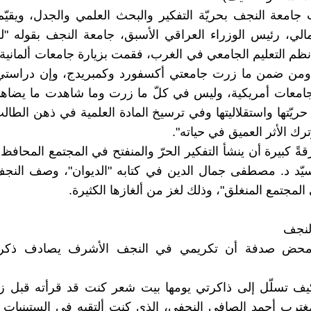
 جامعة النجف بحريّة التفكير والبحث العلمي والجدل، ويقيّ
الي، رئيس الوزراء العراقي الأسبق، جامعة النجف بقوله "
نظم التعليم الجامعي في الغرب، فقمت بزيارة جامعات ألمانية 
ومن ضمن ما زرت جامعتي أكسفورد وكمبريدج، وإن دراستي 
امعات أمريكية، وليس في كلّ ما زرت وما شاهدت ما يضا
ريّتها واستقلاليتها وفي ترسيخ المادة العلمية في ذهن الطال
ك الأثر العميق في حياته".
رقةً كبيرة أن ينشأ التفكير الحرّ والمنفتح في المجتمع المحافظ
ّد د. مصطفى جمال الدين في كتابه "الديوان"، وصف النجف 
المجتمع المنغلق"، وذلك لغز من ألغازها الكثيرة.
النجف
محض صدفة أن تكريمي في النجف الأشرف يصادف ذكرى
كيف تسلّل إلى ذاكرتي يومها بيت شعر كنت قد قرأته قبل 
غترب أحمد الصافي النجفي، الذي كنت ألتقيه في الستينيات