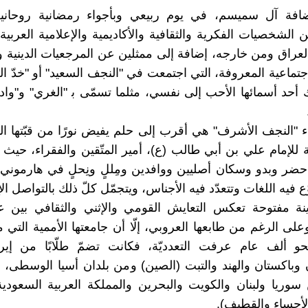
افة آل سميسم، في يوم ربيعي وبأجواء رمضانية روحانية
 الشخصيات الفكرية والثقافية والأكاديمية والإعلامية العربية 
عراق ومن خارجه، إضافة إلى ممثلين عن المرجعيات الدينية و
جتماعية المعروفة، التي اجتمعت في "النجف السعيد" أو "خدّ الع
ك أحد أسمائها الأحب إلى نفسي، مثلما تسمّى ﺑ "الغري" و"واد
اء "النجف الأشرف" هي أقرب إلى حلم يفيض نورًا من قبّتها الذ
 للإمام علي بن أبي طالب (ع)، أمير المتّقين والفقراء، حيث ي
ضر وبدو وسكان أصليين ووافدين ومِللٍ ونِحلٍ في هارموني ت
وّع فيه اللغات وتتعدّد فيه الأجناس، ويتجمّل كلّ ذلك بالتواصل ال
نة مفتوحة تعكس التعايش القومي والإثني والثقافي بين عر
وعلى الرغم من طابعها العروبي، إلّا أن جامعتها الأممية الت
حو ألف عام عرفت التعدديّة، فكانت تضمّ طلّابًا من إيرا
 وباكستان والهند والتبت (الصين) ومن بلدان أسيا الوسطى، إ
وريا ولبنان والكويت والبحرين والمملكة العربية السعودي
أحساء والقطيف).