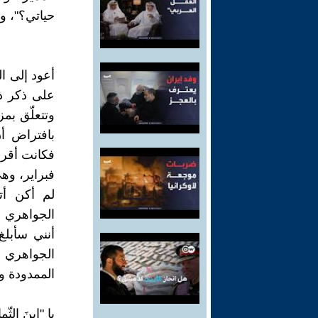
حياتي؟"، و
أعود إلى ال
على ذكر ذل
فبراير، وهي تتكوّن من 
لم أكن أت
الجواهري ا
أنني سأبلغ
الجواهري 
الممدودة و
يا "ابنَ الثّ