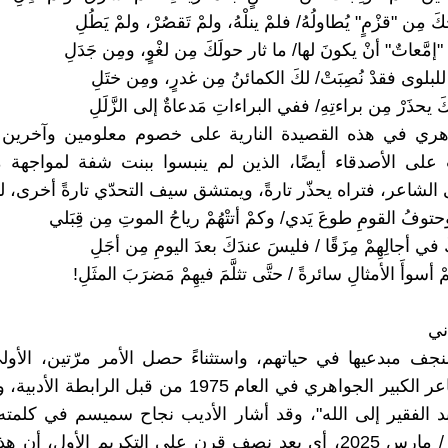
َ مِن "قزْمٍ" يُطاولُهُ/ فلمْ ينلْهُ، ولمْ تَقصُرْ، ولمْ يَطُلِ
َّعاتٌ" أنْ يكونَ لها/ ما ثار حولَكَ مِن لغْوٍ، ومِن جَدَلِ
كَ للبلوى فقدْ نُصِبَتْ/ لكَ الكمائنُ مِن غدرٍ، ومِن ختَلِ
يحذَرْ مِن براءتِهِ/ ففي البراءاتِ مَدعاةٌ إلى الزَّلَلِ
واهري في هذه القصيدة النارية على خصوم معلومين وآخرين 
على الأصدقاء أيضًا، الذين لم ينبسوا ببنت شفة لمواجهة 
 الشاعر، فتراه يحذّر تارةً، ويمتشق سيف التحدّي تارةً أخرى، ل
وفُ القومِ طوعَ يَدي/ وكمْ أتتْهُمْ رياحُ الموتِ مِن قِبَلي
 في أجالِهِمْ مِزَقًا / فليسَ عندَكَ بعدَ اليومِ مِن أجَلِ
سوأَ الأمثالِ سائرةً / حتَّى تثلَّمَ فيهِمْ مَضرَبَ المثَلِ!
ني
لنجف مبدعيها في حياتهم، واستثناءً حصل الأمر مرّتين، الأول
تكريم الشاعر الكبير الجواهري في العام 1975 من قبل الرابطة
بد الفقير إلى الله"، وقد أشار الأديب نجاح سميسم في كلمته ا
يوم 5 آذار / مارس 2025، أي بعد نصف قرن على التكريم الأول، أن