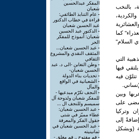
المفكر عبدالحسين
، بالنخب
شعبان
-
عام التنابذ الطائفي:
والكردية،
قراءة في خطاب الدكتور
العشائرية
عبد الحسين شعبان
-
الدكتور عبد الحسين
ذراء" كما
شعبان: أنموذج للمفكر
ي السلام"
الحر
-
عبد الحسين شعبان...
المثقف النقدي والمشروع
هبية التي
الثقافي
-
وطن التغابن -الى د. عبد
لتقي فيها
الحسين شعبان-
-
تحديات بناء الدولة
تلوّن فيه
-
الشعبانية في الواقع
إنساني.
والمآل
-
النجف تكرّم مبدعيها -
بها وبين
للمفكر شعبان ولدوحة آل
ي مضى على
سميسم وللنجف ال ...
-
عبد الحسين شعبان:
ن وتركيا
عطاء مميّز في شتى
ضافةً إلى
حقول الفكر والمعرفة
-
عبد الحسين شعبان في
ة (وبشكل
ثمانينيته
-
فم مفتوح .. فم مغلق -