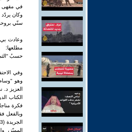
في مقهى ا
وكان يردّد دا
سنّي بروحي 
وعادت بي ا
مطلعها:
حسبُ "الثمان
وفي الاحتف
وهو "وسام 
العزيز د. 
الكتاب الد
فكرة مناجا
وبالفعل فق
المميّز، و