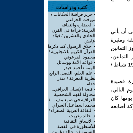
كتب ودراسات
-
حرير فراشة الحكايات /
ميرفت الخزاعي
-
الحضارة والثقافة
العربية: قراءة في القرن
ى أن يأتي
الحادي والعشرين / فؤاد
فة ومثيرة
عايش
-
أخلاق الرسول كما ذكرها
عام 1982، وكان قد تجاوز الثمانين
القرآن الكريم بالانجليزية /
باستحضار الثمانين،
محمود الفرعوني
-
قواعد الأمة ووسائل
فكانت أقرب إلى عاصفة جارفة، وقد نشرتها جريدة الشرق الأوسط في 19 شباط /
الهمة / أحمد حيدر
-
علم العلم- الفصل الرابع
نظرية المعرفة / منذر
رة قصيدة
خدام
-
قصة الإنسان العراقي..
م التالي،
محاولة لفهم الشخصية
يومها كان
العراقية في ضوء مف ... /
محمد اسماعيل السراي
ة أصابعه
-
الثقافة العربية الصفراء /
د. خالد زغريت
-
الأنساق الثقافية
للأسطورة في القصة
النسوية / د. خالد زغريت