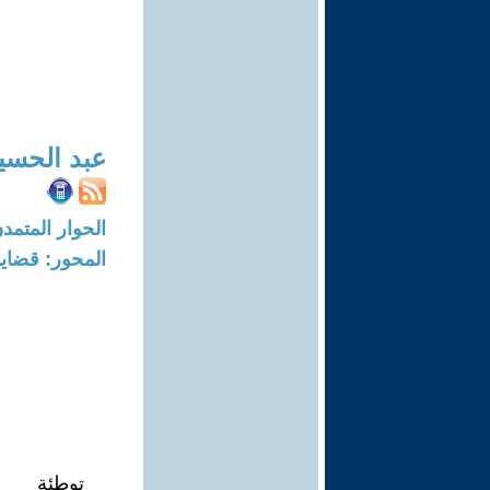
عبد الحسي
الحوار المتمدن-العدد: 8325 - 25
المحور: قضايا 
توطئة