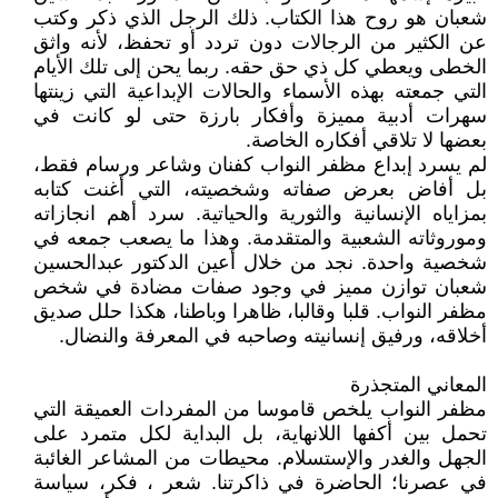
شعبان هو روح هذا الكتاب. ذلك الرجل الذي ذكر وكتب
عن الكثير من الرجالات دون تردد أو تحفظ، لأنه واثق
الخطى ويعطي كل ذي حق حقه. ربما يحن إلى تلك الأيام
التي جمعته بهذه الأسماء والحالات الإبداعية التي زينتها
سهرات أدبية مميزة وأفكار بارزة حتى لو كانت في
بعضها لا تلاقي أفكاره الخاصة.
لم يسرد إبداع مظفر النواب كفنان وشاعر ورسام فقط،
بل أفاض بعرض صفاته وشخصيته، التي أغنت كتابه
بمزاياه الإنسانية والثورية والحياتية. سرد أهم انجازاته
وموروثاته الشعبية والمتقدمة. وهذا ما يصعب جمعه في
شخصية واحدة. نجد من خلال أعين الدكتور عبدالحسين
شعبان توازن مميز في وجود صفات مضادة في شخص
مظفر النواب. قلبا وقالبا، ظاهرا وباطنا، هكذا حلل صديق
أخلاقه، ورفيق إنسانيته وصاحبه في المعرفة والنضال.
المعاني المتجذرة
مظفر النواب يلخص قاموسا من المفردات العميقة التي
تحمل بين أكفها اللانهاية، بل البداية لكل متمرد على
الجهل والغدر والإستسلام. محيطات من المشاعر الغائبة
في عصرنا؛ الحاضرة في ذاكرتنا. شعر ، فكر، سياسة