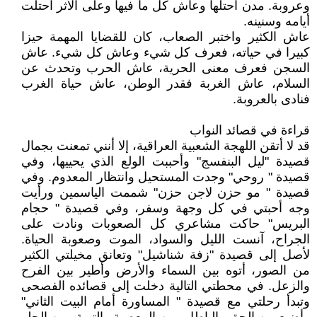
وعروبة. مدن احتلها وعاش كل ما فيها وعلى الأثر احتلت
أيامه وسنينه.
عاش الكثير واختبر الصعاب، كان للقضايا المهمة حيزا
كبيرا في حياته، فعرف كل شيء وعاش كل شيء. عاش
السجن فعرف معنى الحرية، عاش الحرب وتحدث عن
السلام، عاش الغربة فقدر الوطن، عاش حياة الغرب
فنادى بالعروبة.
قراءة في قصائد النواب
قد لا أتقن اللهجة الشعبية العراقية، إلا أنني تمعنت بجمال
قصيدة "ليل البنفسج" وأحببت الولع الذي يحييها، وفي
قصيدة " روحي" وجدت المستحيل وانتظار المعدوم. وفي
قصيدة " مو حزن لاجن حزن" شممت الياسمين ورأيت
وجه أحبتي في كل وجهة وسفر، وفي قصيدة " حجام
البريس" حاكت مشاعري كل الصعوبات ونادت على
الجراح، آنست الليل والسواد، الموت وصعوبة الحياة.
لأصل إلى قصيدة "زفة شناشيل" وتعانق مخيلتي الكثير
من الصور، أتوه بين السماء والأرض وأطير بين الفرح
والزعل. في محطتي التالية دخلت إلى قصائده الفصحى
وتبدأ رحلتي مع قصيدة " المساورة أمام البيت الثاني"