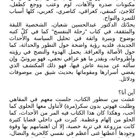
مكنونات صدره والآهات، لوم وعتب ووجع كطفل،
كلاجئ، كمنفي، كعراقي، كناصري، كعربي، كلها أسباب
للتمرد والنواح.
يحدّثك الدكتور عبدالحسين شعبان، الشخصية اللبقة
والمثقفة، في كتاب "رحلة البنفسج" كما في كلّ كتبه
بوضوح وبنبرة واثقة في تحليل السياسة والأحداث
الجديدة، فلديه رؤية واضحة حول التطور والحداثة، كما
حول الأصالة والعراقة. يحمل الهدوء والنضج في رؤيته
وأطروحاته، وبقدر ما هو عراقي نجفي، فهو بيروتيّ. وإن
سألته عن مدينة عاش فيها، فهو ذلك المكتشف الذي
يفضي أسرارها ومقوماتها بحديث شيق من موصوفات
ودلائل.
أين أنا؟
عشت بين سطور الكتاب، جلست معهم في المقاهي
وطلبت قهوتي بدون سكر(مرة) لأتناول معها الحلوى كما
أحب، وهكذا كان هذا الكتاب فيه المر من الأحداث، كما
الحلو من إلهام وعظمة. كبرت في داخلي قضايا كثيرة
كانت مزروعة في تربة خصبة، إلا أن اهتمامهم بها وقوة
وجودها أعطتها غنى أعظم في نفسي كالحرية والنضال،