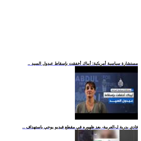
.. مستشارة سياسية أمريكية: أيباك أخفقت بإسقاط عبدول السيد
.. فادي بدرية لـ-العربية- بعد ظهوره في مقطع فيديو يوحي باستهداف