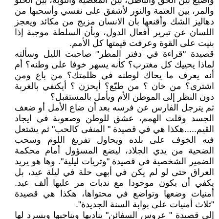
وأضيع بين الحق والباطل، بين المعصية والتوبة، بين الحلو
والمر، بين العتمة والنور لأشفق على نفسي وأسحبها من
دهاليز الشك وأقنعها بأن الانسان مزيج من مكائد ويعجز
اللسان عن تبرير أفعال الدول، وبأن السلطة موجبة إذا
بنيت على القوة وعرفت قيمتها كل الأمم.
قصيدة "قراءة في دفتر المطر" صاحبت الليل وسألته
لماذا يحييك كل مغترب؟ كأنه يسهر خوفا على وطنه؟ أم
أنه يعرف ما يحاك لوطنه في ظلمتك؟ من باع ومن
اشترى؟ من خان ؟ من طبّع؟ أيحزن ؟ أيكتفي بالغربة
دون النظر إلى الموطن الأم ويأمل بالمستقبل؟
ثم يترجل الفارس عن فرسه بعد أن ضاع الأمل أو ضعف
الجسد وقلت الهمم، عشق للوطن وصعوبة في ايجاد
القيم.....هكذا هي في قصيدة " المنفى كالحب" ثم يشتعل
فيه الخوف على بلده ويحاول تفريغ اللوم وسحب
الضحية من يدي الجلاد، ليضع المسؤول أمام محكمة
الضمير الشخصية في قصيدة "وتريات ليلية". وها هو يريد
العراق حتى لو لم يكن في أبهى حلة في ليلة عيد، بل
يكفي أن يكون موجودا مع ندبات مر عليها ألف عيد.
أمنيات وضعها وتواضع في محتواها، هكذا هي قصيدة
"ثلاث أمنيات على بوابة السنة الجديدة".
إلى قصيدة " عروس السفائن" يناديها ويناجيها ويسرد لها