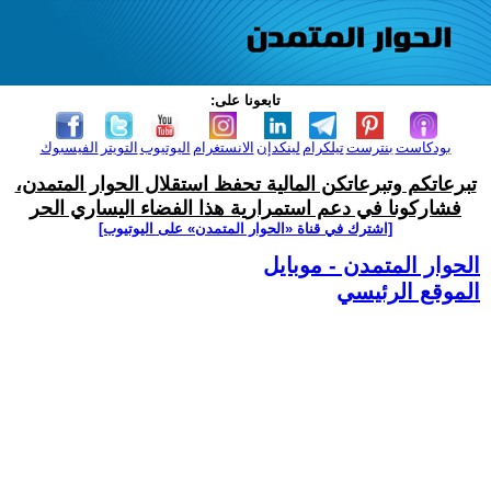
تابعونا على:
بودكاست
بنترست
تيلكرام
لينكدإن
الانستغرام
اليوتيوب
التويتر
الفيسبوك
تبرعاتكم وتبرعاتكن المالية تحفظ استقلال الحوار المتمدن،
فشاركونا في دعم استمرارية هذا الفضاء اليساري الحر
[اشترك في قناة ‫«الحوار المتمدن» على اليوتيوب]
الحوار المتمدن - موبايل
الموقع الرئيسي