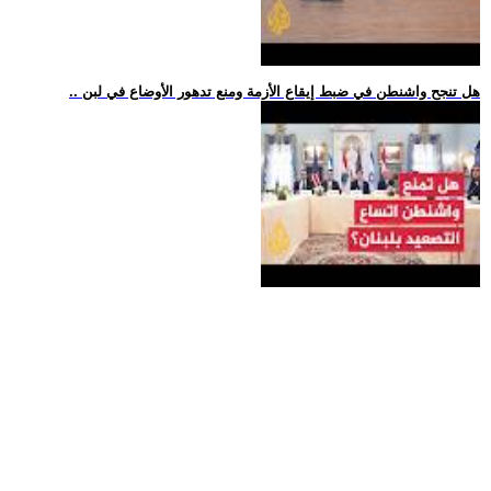
.. هل تنجح واشنطن في ضبط إيقاع الأزمة ومنع تدهور الأوضاع في لبن