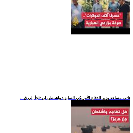
.. نائب مساعد وزير الدفاع الأمريكي السابق: واشنطن لن تلجأ إلى ق