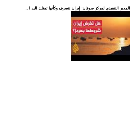
.. المدير التنفيذي لمركز صوفان: إيران تتصرف وكأنها تمتلك اليد ا