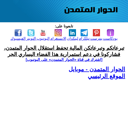
تابعونا على:
بودكاست
بنترست
تيلكرام
لينكدإن
الانستغرام
اليوتيوب
التويتر
الفيسبوك
تبرعاتكم وتبرعاتكن المالية تحفظ استقلال الحوار المتمدن،
فشاركونا في دعم استمرارية هذا الفضاء اليساري الحر
[اشترك في قناة ‫«الحوار المتمدن» على اليوتيوب]
الحوار المتمدن - موبايل
الموقع الرئيسي