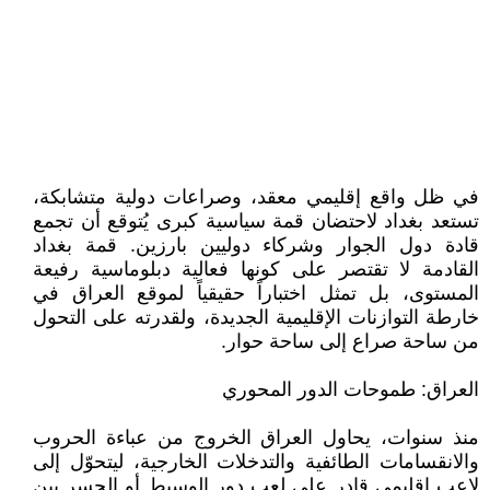
في ظل واقع إقليمي معقد، وصراعات دولية متشابكة،
تستعد بغداد لاحتضان قمة سياسية كبرى يُتوقع أن تجمع
قادة دول الجوار وشركاء دوليين بارزين. قمة بغداد
القادمة لا تقتصر على كونها فعالية دبلوماسية رفيعة
المستوى، بل تمثل اختباراً حقيقياً لموقع العراق في
خارطة التوازنات الإقليمية الجديدة، ولقدرته على التحول
من ساحة صراع إلى ساحة حوار.
العراق: طموحات الدور المحوري
منذ سنوات، يحاول العراق الخروج من عباءة الحروب
والانقسامات الطائفية والتدخلات الخارجية، ليتحوّل إلى
لاعب إقليمي قادر على لعب دور الوسيط أو الجسر بين