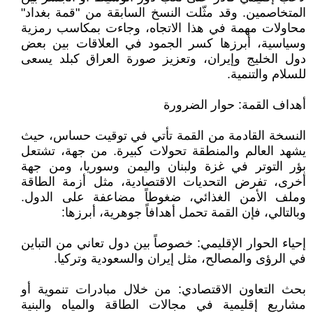
المتخاصمين. وقد مثّلت النسخ السابقة من "قمة بغداد"
محاولات مهمة في هذا الاتجاه، وجاءت بمكاسب رمزية
وسياسية، أبرزها كسر الجمود في العلاقات بين بعض
دول الخليج وإيران، وتعزيز صورة العراق كبلد يسعى
للسلام والتنمية.
أهداف القمة: حوار الضرورة
النسخة القادمة من القمة تأتي في توقيت حساس، حيث
يشهد العالم والمنطقة تحولات كبيرة. من جهة، تشتعل
بؤر التوتر في غزة ولبنان واليمن وسوريا، ومن جهة
أخرى، تفرض التحديات الاقتصادية، مثل أزمة الطاقة
وملف الأمن الغذائي، ضغوطاً مضاعفة على الدول.
وبالتالي، فإن القمة تحمل أهدافاً جوهرية، أبرزها:
إحياء الحوار الإقليمي: خصوصاً بين دول تعاني من التباين
في الرؤى والمصالح، مثل إيران والسعودية وتركيا.
بحث التعاون الاقتصادي: من خلال مبادرات تنموية أو
مشاريع إقليمية في مجالات الطاقة والمياه والبنية