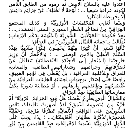
اعتدوا عليه بالسلاح الابيض ثم رموه من الطابق الثامن
لكونه عراقيا شيعيا ... ؛ لَوْحَةٌ لَا تَخْتَلِفُ عَنْ جَرَائِمِ دَاعِشَ
إلَّا بِخَرِيطَةِ المَكَانِ!
وَبِينَمَا تُعَانِي المُجْتَمَعَاتُ الأُورُوبِّيَّةُ وَ كذلك المجتمع
العِرَاقِيَّ مِنْ تَصَاعُدِ الخَطَر السوري السني المتشدد ِ... ؛
نَجِدُ حُكُومَةَ "الجَوْلَانِيّ" السُّورِيَّةَ (المُتَّهَمَةَ بِدَعْمِ الإرْهَابِ)
تُطَالِبُ بِـ"حِمَايَةِ العُمَّالِ السُّورِيِّينَ" فِي العِرَاقِ!
كَأَنَّهَا تَنْسَى أَنَّ كَثِيرًا مِنْهُمْ يَحْمِلُونَ فِكْرًا ظَلَامِيًّا يَهَدَّدُ
السِّلْمَ الأَهْلِيَّ والامن الوطني ... ؛ وَالأَخْطَرُ أَنَّ وَزِيرَ
خَارِجِيَّتِنَا (المُنْحازِ إلَى الأَجِنْدَةِ الانْفِصَالِيَّةِ) يَتَغَافَلُ عَنْ
تَصَرُّفَاتِهِمْ وجرائمهم وشعاراتهم الطائفية والمعادية
للعراق وللأغلبية العراقية ، بَلْ يُغَطِّي فِي نَوْمِهِ العَمِيقِ،
رَافِضًا حَتَّى إصْدَارَ تَوْجِيهَاتٍ لِحِمَايَةِ الجَالِيَاتِ العِرَاقِيَّةِ مِنْ
عُنْصُرِيَّتِهِمْ وطائفيتهم وارهابهم ، أَوْ مُطَالَبَةَ سُورِيَا بِكَفِّ
ممارساتها الطَّائِفِيّةَ ضِدَّ العِرَاقِ.
وَالسُّؤَالُ الَّذِي يطَرِحُ نَفْسَهُ: هَلْ هَذِهِ الجَرَائِمُ "فَرْدِيَّةٌ" أَمْ
جُزْءٌ مِنْ مُنَظَّومة أَعْمَقَ؟ لَقَدْ أَظْهَرَتْ تَعْلِيقَاتُ بَعْضِ
السُّورِيِّينَ عَلَى الوَاقِعَةِ الأَلْمَانِيَّةِ تَطَرُّفًا مُرْعِبًا، وَعَقْلِيَّةً
مُتَحَجِّرَةً تَذْكُرُنَا بِطَالِبَانَ أَفْغَانِسْتَانَ... ؛ لِذَا، يَجِبُ عَلَى
الدُّوَلِ الأُورُوبِّيَّةِ تَشْدِيدُ الإجْرَاءَاتِ ضِدَّ القَادِمِينَ مِنْ بُؤَرِ