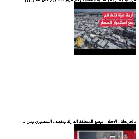
.. بالخريطة.. الاحتلال يوسع المنطقة العازلة ويقصف المنصوري وتبن