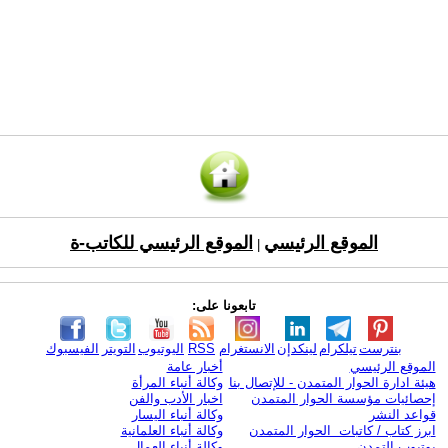
الموقع الرئيسي
الموقع الرئيسي للكاتب-ة
|
تابعونا على:
بنترست
تيلكرام
لينكدإن
الانستغرام
RSS
اليوتيوب
التويتر
الفيسبوك
الموقع الرئيسي
أخبار عامة
هيئة ادارة الحوار المتمدن - للإتصال بنا
وكالة أنباء المرأة
إحصائيات مؤسسة الحوار المتمدن
اخبار الأدب والفن
قواعد النشر
وكالة أنباء اليسار
ابرز كتاب / كاتبات الحوار المتمدن
وكالة أنباء العلمانية
يوتيوب التمدن
وكالة أنباء العمال