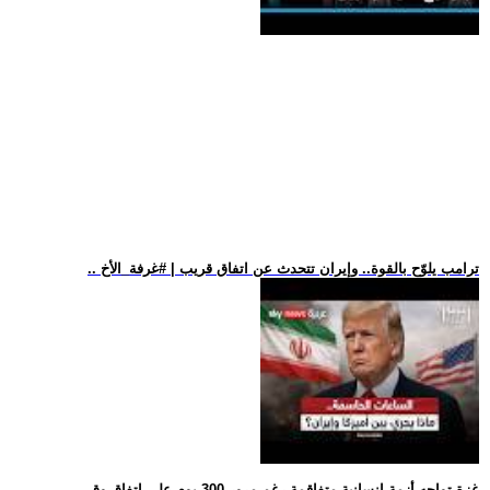
.. ترامب يلوّح بالقوة.. وإيران تتحدث عن اتفاق قريب | #غرفة_الأخ
.. غزة تواجه أزمة إنسانية متفاقمة رغم مرور 300 يوم على اتفاق وق