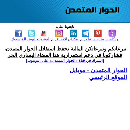
تابعونا على:
بودكاست
بنترست
تيلكرام
لينكدإن
الانستغرام
اليوتيوب
التويتر
الفيسبوك
تبرعاتكم وتبرعاتكن المالية تحفظ استقلال الحوار المتمدن،
فشاركونا في دعم استمرارية هذا الفضاء اليساري الحر
[اشترك في قناة ‫«الحوار المتمدن» على اليوتيوب]
الحوار المتمدن - موبايل
الموقع الرئيسي