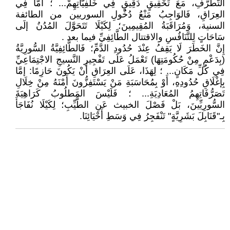
التَّطَرُّفِ، مَعَ تَحْقِيقٍ دَقِيقٍ فِي خَلْفِيَّاتِهِمْ... ؛ أَمَّا فِي
العِرَاقِ، فَالوَاجِبُ مَنْعُ دُخُولِ السوريين من الطائفة
السنية، وَمُرَاقَبَةُ المُقِيمِينَ؛ لِكَيْلَا تَتَحَوَّلَ المُدُنُ إلَى
سَاحَاتٍ لِلتَّنَافُسِ والاقتتال الطَّائِفِيِّ فيما بعد .
إِنَّ الخَطَرَ لَا يَقِفُ عِنْدَ حُدُودِ الدَّمِّ؛ فَالطَّائِفِيَّةُ السُّورِيَّةُ
(بِدَعْمٍ مِنْ حُكُومَتِهَا) تَعْمَلُ عَلَى تَفْجِيرِ النَّسيجِ الاجْتِمَاعِيِّ
فِي كُلِّ مَكَانٍ... ؛ لِهَذَا، عَلَى العِرَاقِ أَنْ يَكُونَ حَازِمًا: إمَّا
بِإغْلَاقِ حُدُودِهِ، أَوْ بِمُحَاسَبَةِ مَنْ يَسْتَفِزُّونَ أَمْنَهُ مِنْ خِلَالِ
تَصَرُّفَاتِهِمُ المُعَادِيَةِ... ؛ فَلَيْسَ المَطلُوبُ كَرَاهِيَةَ
السُّورِيِّينَ، بَلْ فَصْلَ الخبيث عَنِ الطَّيِّبِ؛ لِكَيْلَا نُفَاجَأَ
بِـ"قَنَابِلَ بَشَرِيَّةٍ" تَنْفَجِرُ فِي وَسَطِ أَحْيَائِنَا.