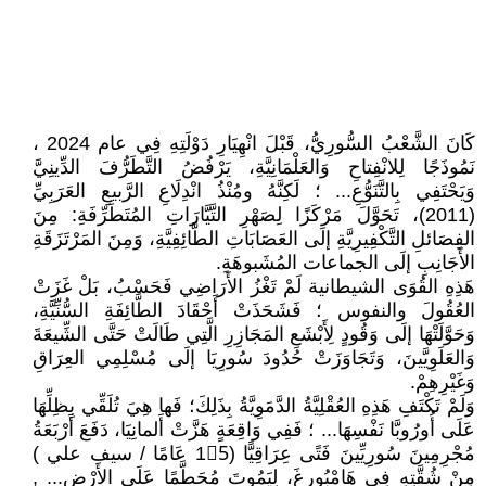
كَانَ الشَّعْبُ السُّورِيُّ، قَبْلَ انْهِيَارِ دَوْلَتِهِ فِي عام 2024 ،
نَمُوذَجًا لِلانْفِتاحِ وَالعَلْمَانِيَّةِ، يَرْفُضُ التَّطَرُّفَ الدِّينِيَّ
وَيَحْتَفِي بِالتَّنَوُّعِ... ؛ لَكِنَّهُ ومُنْذُ انْدِلَاعِ الرَّبيعِ العَرَبِيِّ
(2011)، تَحَوَّلَ مَرْكَزًا لِصَهْرِ التَّيَّارَاتِ المُتَطَرِّفَةِ: مِنَ
الفِصَائلِ التَّكْفِيرِيَّةِ إلَى العَصَابَاتِ الطَّائِفِيَّةِ، وَمِنَ المَرْتَزَقَةِ
الأَجَانِبِ إلَى الجماعات المُشَبوهَةِ.
هَذِهِ القُوَى الشيطانية لَمْ تَغْزُ الأَرَاضِي فَحَسْبُ، بَلْ غَزَتْ
العُقُولَ والنفوس ؛ فَشَحَذَتْ أَحْقَادَ الطَّائِفَةِ السُّنِّيَّةِ،
وَحَوَّلَتْهَا إلَى وَقُودٍ لِأَبْشَعِ المَجَازِرِ الَّتِي طَالَتْ حَتَّى الشِّيعَةَ
وَالعَلَوِيَّينَ، وَتَجَاوَزَتْ حُدُودَ سُورِيَا إلَى مُسْلِمِي العِرَاقِ
وَغَيْرِهِمْ.
وَلَمْ تَكْتَفِ هَذِهِ العُقْلِيَّةُ الدَّمَوِيَّةُ بِذَلِكَ؛ فَها هِيَ تُلَقِّي بِظِلِّهَا
عَلَى أُورُوبَّا نَفْسِهَا... ؛ فَفِي وَاقِعَةٍ هَزَّتْ أَلمانِيَا، دَفَعَ أَرْبَعَةُ
مُجْرِمِينَ سُورِيِّينَ فَتًى عِرَاقِيًّا (15َ عَامًا / سيف علي )
مِنْ شُقَّتِهِ فِي هَامْبُورغَ، لِيَمُوتَ مُحَطَّمًا عَلَى الأَرْضِ... ,