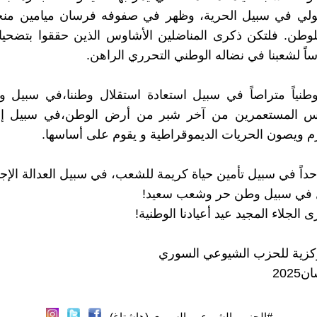
طولي في سبيل الحرية، وظهر في صفوفه فرسان ميامين منحو
لوطن. فلتكن ذكرى المناضلين الأشاوس الذين حققوا بتضحيات
ساً لشعبنا في نضاله الوطني التحرري الراهن.
وطنياً متراصاً في سبيل استعادة استقلال وطننا،في سبيل 
س المستعمرين من آخر شبر من أرض الوطن،في سبيل إق
 ويصون الحريات الديموقراطية و يقوم على أساسها.
احداً في سبيل تأمين حياة كريمة للشعب، في سبيل العدالة الإجت
ال في سبيل وطن حر وشعب سعيد!
لجلاء المجيد عيد أعيادنا الوطنية!
ركزية للحزب الشيوعي السوري
202
#الحزب_الشيوعي_السوري (هاشتاغ)