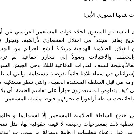
بنات شعبنا السوري الأبي!
 التاسعة و السبعون لجلاء قوات المستعمر الفرنسي عن أرض
جريح يعاني مجدداً من احتلال استعماري لأراضيه، وتجول ف
الغيلان الظلامية الهمجية مرتكبةً أبشع الجرائم من الن
والخطف والاغتيالات وصولاً إلى مجازر جماعية لم ترح
فالاً.ونتيجة لنسف القدرات الدفاعية للبلاد وحل الجيش السو
إسرائيلي في سماء بلادنا قائماً بقرصنة مستدامة، والتي لم تل
ومة من قبل السلطة المستبدة العميلة، والتي تنظر مستكينة 
ى كيف يتفاوض المستعمرون جهاراً على تقاسم الغنيمة، أي بلادن
احةً تحت سلطة أراغوزات تحركهم خيوط مشيئة المستعمر.
ي خنوع السلطة الظلامية للمستعمر إلّا استبدادها و ظلم
تغطية ذلك بمسرحيات رخيصة لا قيمة حقوقية لها، مثل تن
 من قبل زعماء تنظيمات إرهابية ومهزلة ما سمي ب "مؤتمر