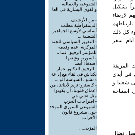
الشيوعية والعمالية
اً تشكيل
والقوى اليسارية في العا
هم لإرضاء
...
-
من الأرشيف...
ارتباطهم
الديمقراطية مطلب
أساسي لأوسع الجماهير
وء كل ذلك
الشعبية ...
أيام سفر
-
التقرير السياسي للجنة
المركزية أعده وقدمه
للمؤتمر الرفيق عما ...
-
لسورية وشعبها...
أصدقاء أيضاً
ت المزيفة
-
الرفيق الدكتور عمار
 في أيدي
بكداش في لقاء مع إذاعة
دمشق: السياسة الو ...
ى شعبنا و
-
كاسترو: نريد لأبنائنا، من
أعماق قلوبنا، أن يكونوا
 استباحة
مثل تشي جي ...
-
اقتراحات الحزب
الشيوعي السوري الموحد
حول مشروع قانون
الأحزاب
المزيد.....
بفضل نضال