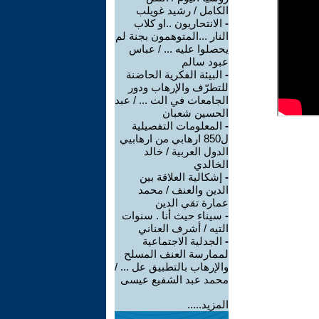
الكامل / رشيد غويلب
-
الانتحاريون ..او كلاب
النار ...المتوهمون بجنة لم
يحصلوا عليه ... / عباس
عبود سالم
-
البيئة الفكرية الحاضنة
للتطرّف والإرهاب ودور
الجامعات في الت ... / عبد
الحسين شعبان
-
المعلومات التفصيلية
ل850 ارهابي من ارهابيي
الدول العربية / خالد
الخالدي
-
إشكالية العلاقة بين
الدين والعنف / محمد
عمارة تقي الدين
-
سيناء حيث أنا . سنوات
التيه / أشرف العناني
-
الجدلية الاجتماعية
لممارسة العنف المسلح
والإرهاب بالتطبيق عل ... /
محمد عبد الشفيع عيسى
المزيد.....