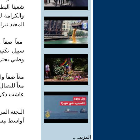
شعبنا الب
والكرامة ل
المجيد نبرا
معاً صفاً 
سبيل تكني
وطني يحترم
معاً صفاً و
معاً للنض
عاشت ذكرى ا
اللجنة الم
أواسط نيسان5
المزيد.....