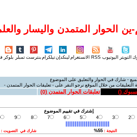
ين الحوار المتمدن واليسار والعلم
وك
التويتر
اليوتيوب
RSS
الانستغرام
لينكدإن
تيلكرام
بنترست
تمبلر
بلوكر
فل
ميع - شارك في الحوار والتعليق على الموضوع
 التعليقات من خلال الموقع نرجو النقر على - تعليقات الحوار المتمدن -
يسبوك (
)
تعليقات الحوار المتمدن (
0
)