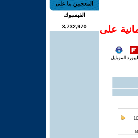
المعجبين بنا على
الفيسبوك
3,732,970
انية على
يبورد
الموبايل