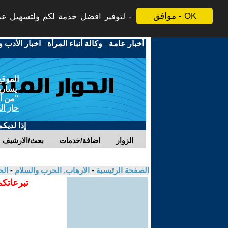
موافق - OK
لتوفير افضل خدمة لكم ولتسهيل عملي
أخبار عامة
-
وكالة أنباء المرأة
-
اخبار الأدب و
الموقع
يسارية
"من أج
حاز ال
إذا لديك
الزوار
اضافة/خدمات
بحث/الارشيف
الصفحة الرئيسية
-
الارهاب, الحرب والسلام
-
الح
تبرعاتكم