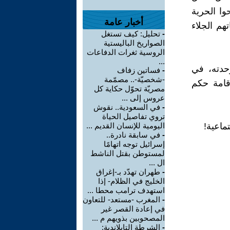
ا الحرية
أخبار عامة
هم الجلاء
-
تحليل: كيف تستغل
الصواريخ الباليستية
الروسية ثغرات الدفاعات
...
وحدته، في
-
فساتين زفاف
-شخصيّة-.. مصمّمة
امة حكم
مصريّة تحوّل حكاية كل
عروس إلى ...
-
في السعودية.. نقوش
تروي تفاصيل الحياة
ماعية!
اليومية للإنسان القديم ...
-
في سابقة نادرة..
إسرائيل توجه اتهامًا
لمستوطن بقتل الناشط
ال ...
-
طهران تهدّد بـ-إغراق
الخليج في الظلام- إذا
استهدف ترامب محطا ...
-
المغرب -مستعد- للتعاون
في إعادة القصر غير
المصحوبين بذويهم م ...
-
الشرطة التايلاندية: