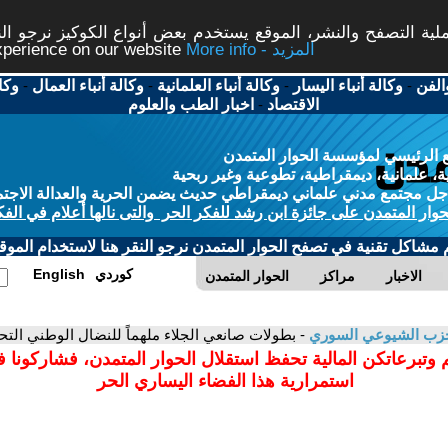
ة التصفح والنشر، الموقع يستخدم بعض أنواع الكوكيز نرجو النق
More info - المزيد
experience on our website
الفن
-
وكالة أنباء اليسار
-
وكالة أنباء العلمانية
-
وكالة أنباء العمال
-
وكا
الاقتصاد
-
اخبار الطب والعلوم
 الرئيسي لمؤسسة الحوار المتمدن
، علمانية، ديمقراطية، تطوعية وغير ربحية
ل مجتمع مدني علماني ديمقراطي حديث يضمن الحرية والعدالة الاجتم
حوار المتمدن على جائزة ابن رشد للفكر الحر والتى نالها أعلام في الفك
م مشاكل تقنية في تصفح الحوار المتمدن نرجو النقر هنا لاستخدام الموقع
كوردي
English
الاخبار
مراكز
الحوار المتمدن
زب الشيوعي السوري
- بطولات صانعي الجلاء ملهماً للنضال الوطني التح
 وتبرعاتكن المالية تحفظ استقلال الحوار المتمدن، فشاركونا 
استمرارية هذا الفضاء اليساري الحر