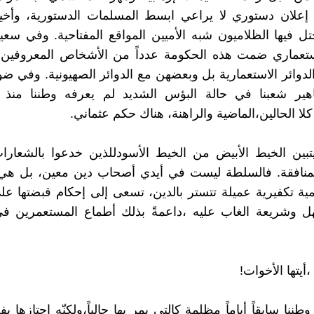
 إعلان دستوري لا يراعي ابسط المسلمات الدستورية، وأخير
ل فيها الظلاميون شبه الأميين المواقع المفتاحية. وفي سعي
ستعماري ضمت هذه الحكومة عدداً من الأشخاص المعروفين ب
الدوائر الاستعمارية بل وبعضهن مع الدوائر الصهيونية. وفي ض
ير شعبنا في حالة البؤس الشديد لم يعرفه وطننا منذ 
لا الحالين،الماضية والراهنة، هناك حكم عثماني.
يتبين الخيط الأبيض من الخيط الأسودللذين خدعوا بالشعارا
المنافقة. فالسلطة ليست في أيدي أصحاب دين معين، بل هي
ة تكفيرية عميلة تتستر بالدين، تسعى إلى إحكام قبضتها عل
 وشريعة الغاب عليه ،داعمةً بذلك أطماع المستعمرين في
،أيتها الأخوات!
نا سابقاً أياماً مظلمة كالتي يمر بها حالياً،ولكنّه اجتازها 