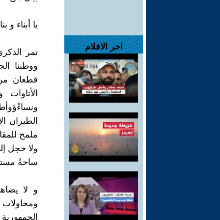
يا أبناء و 
اخر الافلام
تمر الذكرى
ووطننا ال
قطعان من 
الأتاوات 
ونساءًؤوأط
الطيران ال
ملمح للمقا
ولا خجل إل
ساحةً مستب
و لا يضاه
ومحاولات 
الجمهورية