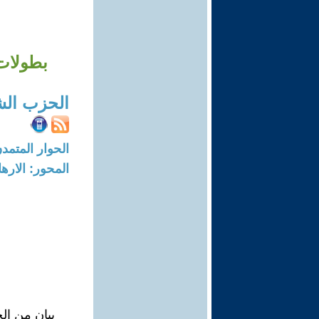
بطولات 
الحزب ال
الحوار المتمدن-العدد: 8314 - 25
المحور: الاره
بيان من ا