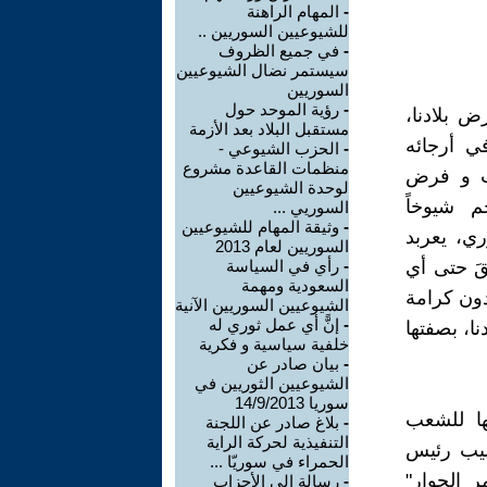
-
المهام الراهنة
للشيوعيين السوريين ..
-
في جميع الظروف
سيستمر نضال الشيوعيين
السوريين
-
رؤية الموحد حول
 بلادنا،
مستقبل البلاد بعد الأزمة
ي أرجائه
-
الحزب الشيوعي -
منظمات القاعدة مشروع
هب و فرض
لوحدة الشيوعيين
م شيوخاً
السوريي ...
-
وثيقة المهام للشيوعيين
ري، يعربد
السوريين لعام 2013
قَ حتى أي
-
رأي في السياسة
السعودية ومهمة
دون كرامة
الشيوعيين السوريين الآنية
-
إنًّ أي عمل ثوري له
ا، بصفتها
خلفية سياسية و فكرية
-
بيان صادر عن
الشيوعيين الثوريين في
سوريا 14/9/2013
ها للشعب
-
بلاغ صادر عن اللجنة
التنفيذية لحركة الراية
صيب رئيس
الحمراء في سوريّا ...
 الحوار"
-
رسالة إلى الأحزاب