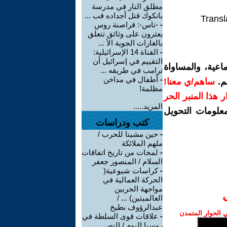
مطلق النار في مدرسة
بانكوك قتل أجداده قب ...
Transl
-
-تاس-: قراصنة روس
يعثرون على وثائق تتعلق
بالغارات الجوية الأ ...
-
القناة 14 الإسرائيلية:
التقييم في إسرائيل أن
اعية، والمساواة
ترامب في طريقه ...
-
أطفال في مداخن
م.
ساهم/ي معنا!
مظلمة!
رار هذا المنبر الحر
المزيد.....
معلومات التحويل
كتب ودراسات
-
حين مشينا للحرب /
ملهم الملائكة
-
لمحات من تاريخ اتفاقات
السلام / المنصور جعفر
-
كراسات شيوعية(
الحركة العمالية في
مواجهة الحربين
العالميتين) ... /
عبدالرؤوف بطيخ
الحوار المتمدن
-
علاقات قوى السلطة في
روسيا اليوم / النص