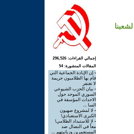
لشعبنا
إجمالي القراءات: 296,526
المقالات المنشورة: 54
-
إن الإبادة الجماعية التي
قام بها الظلاميون جريمة
لا تغتفر
-
بيان الحزب الشيوعي
السوري الموحد حول
الاحداث المؤسفة في
السا ...
-
لا لمشروع صهيون
الكبرى الاستعبادي!
-
لا للاستبداد الظلامي!
معاً في النضال ضد
المستعمرين وزبانيتهم ...