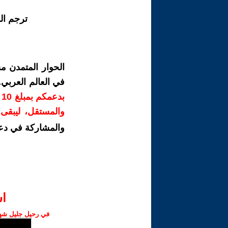
ترجم ال
الحوار المتمدن م
في العالم العربي
ب
والمستقل، ليبقى ص
والمشاركة في دع
ا‫
في رحيل جليل شهبا