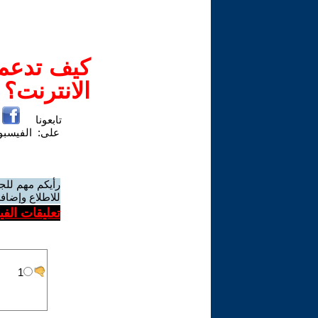
كيف تدعم-
الانترنت؟
تابعونا
على:
الفيسب
رأيكم مهم للج
للاطلاع وإضافة
تعليقات الف