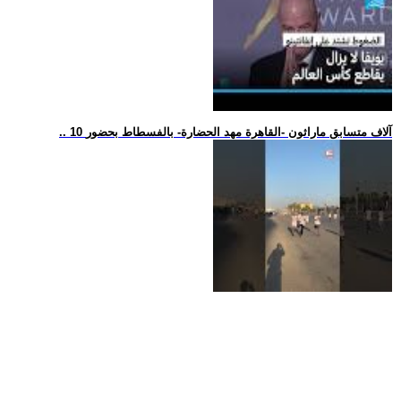
.. 10 آلاف متسابق ماراثون -القاهرة مهد الحضارة- بالفسطاط بحضور