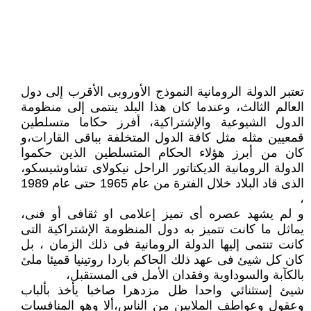
تعتبر الدولة الرومانية النموذج الأوروبى الأقرب إلى دول
العالم الثالث، وعندما كان هذا البلد ينتمى إلى منظومة
الدول الشيوعية والإشتراكية، أفرز حكاما متسلطين
قمعيين مثله مثل كافة الدول المتخلفة بباقى القارات،و
كان من أبرز هؤلاء الحكام المتسلطين الذين حكموا
الدولة الرومانية الديكتاتور الراحل نيكولاى تشاوشيسكو،
الذى قاد البلاد خلال الفترة من عام 1965 حتى عام 1989
،
و لم يشهد عصره أى تميز إعلامى او ثقافى أو فنى،
يماثل ما كانت تتميز به دول المنظومة الإشتراكية التى
كانت تنتمى إليها الدولة الرومانية فى ذلك الزمان ، بل
كان كل شيئ فى عهد ذلك الحاكم باردا روتينيا قميئا ملئ
بالكآبة والسوداوية وفقدان الأمل فى المستقبل،
شيئ إستثنائي واحدا ظل مزدهرا صاخبا يأخذ بألباب
وعقول وعواطف الملايين من الناس،ألا وهو المنافسات