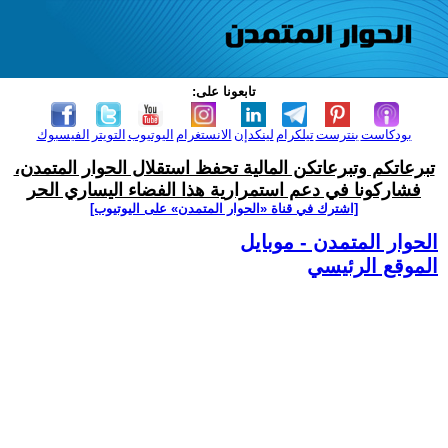
تابعونا على:
بودكاست
بنترست
تيلكرام
لينكدإن
الانستغرام
اليوتيوب
التويتر
الفيسبوك
تبرعاتكم وتبرعاتكن المالية تحفظ استقلال الحوار المتمدن،
فشاركونا في دعم استمرارية هذا الفضاء اليساري الحر
[اشترك في قناة ‫«الحوار المتمدن» على اليوتيوب]
الحوار المتمدن - موبايل
الموقع الرئيسي