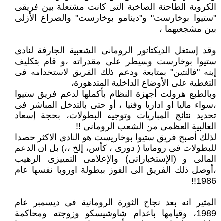
الكروية الطاحنة الصاخبة التى كانت مشتعلة بين فريقى
"ستيوا بوخارست" و"دينامو بوخارست" والصراع الأزلى
بين مشجعيهما ،
وقد إستغل الديكتاتور الرومانى الشعبية الجارفة لنادى
ستيوا بوخارست وسيطر على مقدراته ،و قام بتكليف
إبنه "فالنتين" بمتابعة ودعم ذلك الفريق لاستخدامه فى
التغطية على الأوضاع الداخلية المتدهورة،
وبالطبع هرولت أجهزة النظام بأكملها لدعم فريق ستيوا
،سواء ماليا او اداريا وفنيا ، أو حتى بالتدخل المباشر فى
تحديد نتائج المباريات وتوجيه البطولات، بحجة إسعاد
الغالبية العظمى من الشعب الرومانى !!
لذلك أصبح فريق ستيوا بوخاريست هو النادى الاكثر حصدا
للبطولات فى رومانيا ( دورى ، كأس، إلخ ،،) بل ان الدعم
المالى و (الإستخباراتى) والإعلامى التمييزى الرهيب
،أوصل ذلك الفريق الى الفوز ببطولة اوروبا نفسها عام
1986!!
المثير انه بعد نجاح الثورة الرومانية فى ديسمبر عام
1989، وقيامها باعدام شاوشيسكو وزوجته ومحاكمة