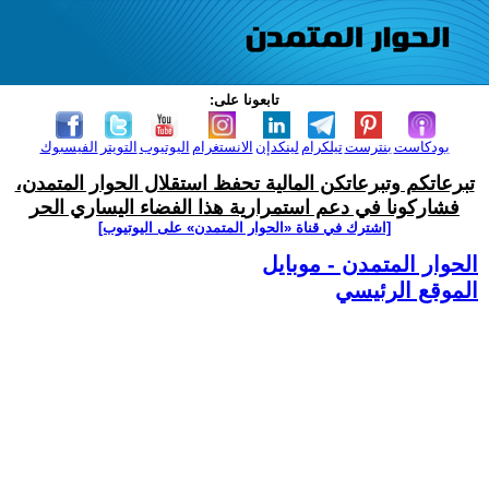
تابعونا على:
بودكاست
بنترست
تيلكرام
لينكدإن
الانستغرام
اليوتيوب
التويتر
الفيسبوك
تبرعاتكم وتبرعاتكن المالية تحفظ استقلال الحوار المتمدن،
فشاركونا في دعم استمرارية هذا الفضاء اليساري الحر
[اشترك في قناة ‫«الحوار المتمدن» على اليوتيوب]
الحوار المتمدن - موبايل
الموقع الرئيسي