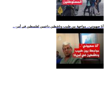
.. -أنا صهيوني-.. مواجهة بين طبيب وناشطين داعمين لفلسطين في أمر