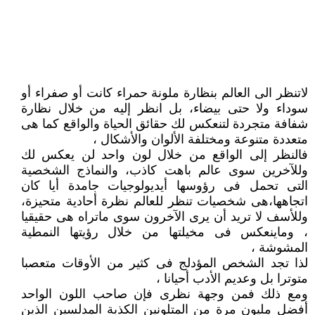
لاتنظر الى العالم بنظارة ملونة حمراء كانت أو صفراء أو
سوداء ولا حتى بيضاء، بل انظر إليه من خلال نظارة
شفافة متجردة لتنعكس لك حقائق الحياة والواقع كما هى
متعددة متنوعة ومختلفة الألوان والأشكال ،
فالنظر إلى الواقع من خلال لون واحد لن يعكس لك
وللآخرين سوى عالم باهت كاذب، والنماذج الشخصية
التى تحمل فى رؤوسها أيديولوجيات جامدة أيا كان
اتجاهها،هى شخصيات تنظر للعالم نظرة أحادية متحيزة،
وللأسف لا تريد أن يرى الآخرون سوى ماتراه هى حقيقيا
، وماينعكس فى مخيلتها من خلال رؤيتها النمطية
المشوشة ،
لذا تجد الشخص المؤدلج فى كثير من الأوقات متعصبا
متوترا بل وعديم الأدب أحيانا ،
ومع ذلك فمن وجهة نظرى فإن صاحب اللون الواحد
أفضل مليون مرة من المتلونين الكذبة المدلسين الذين