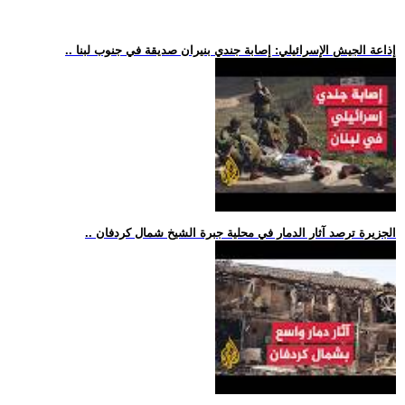
.. إذاعة الجيش الإسرائيلي: إصابة جندي بنيران صديقة في جنوب لبنا
.. الجزيرة ترصد آثار الدمار في محلية جبرة الشيخ شمال كردفان