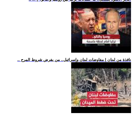
.. نافذة من لبنان | مفاوضات لبنان وإسرائيل.. من يفرض شروط المرح