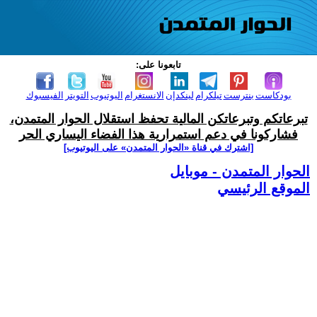
تابعونا على:
بودكاست
بنترست
تيلكرام
لينكدإن
الانستغرام
اليوتيوب
التويتر
الفيسبوك
تبرعاتكم وتبرعاتكن المالية تحفظ استقلال الحوار المتمدن،
فشاركونا في دعم استمرارية هذا الفضاء اليساري الحر
[اشترك في قناة ‫«الحوار المتمدن» على اليوتيوب]
الحوار المتمدن - موبايل
الموقع الرئيسي