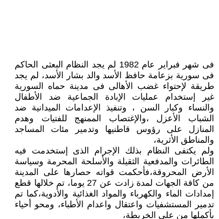
فى شهر فبراير عام 1982 لم يجد النظام البعثى الحاكم
فى سورية بزعامة حافظ الأسد والد بشار الأسد، لم يجد
طريقة لإحتواء غضب الأهالى فى مدينة حماه السورية
غير إستخدام عمليات الإبادة الجماعية ضد الأطفال
والنساء وكبار السن ، وتنفيذ الإعدامات الميدانية ضد
الشباب الأعزل ،والإغتصاب الممنهج للفتيات وهدم
المنازل على رؤوس قاطنيها وتدمير مئات المساجد
والمناطق الأثرية،
ولم يكتفى النظام بذلك الإجرام الذى إستخدمت فيه
الطائرات والمدفعية الثقيلة والأسلحة المحرمة وسياسة
الأرض المحروقة،فأحكمت قواته حصارها على المدينة
من كافة الجهات لمدة زادت عن 27 يوما، تم خلالها قطع
إمدادات الماء والكهرباء والمواد الغذائية والأدوية،كما تم
تدمير المستشفيات واعتقال واعدام الأطباء، ومحو أحياء
بأكملها من على الخريطة،