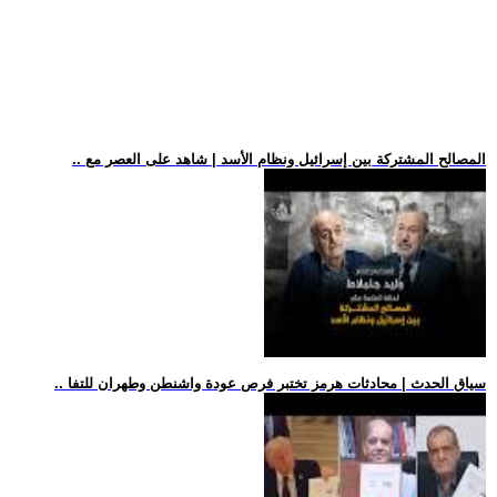
.. المصالح المشتركة بين إسرائيل ونظام الأسد | شاهد على العصر مع
.. سياق الحدث | محادثات هرمز تختبر فرص عودة واشنطن وطهران للتفا