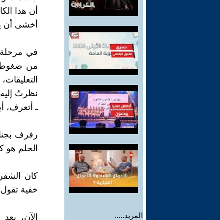
أن هذا الك
أخشى أن ي
في مرحلة ا
من ضغوط ا
التعليقات، 
نظرتُ إليه
ـ أتعرف، أي
رفرف بجناحي
الحلم هو ك
كان الشقرا
خفية تقول: 
المزيد.....
الآن، بعد