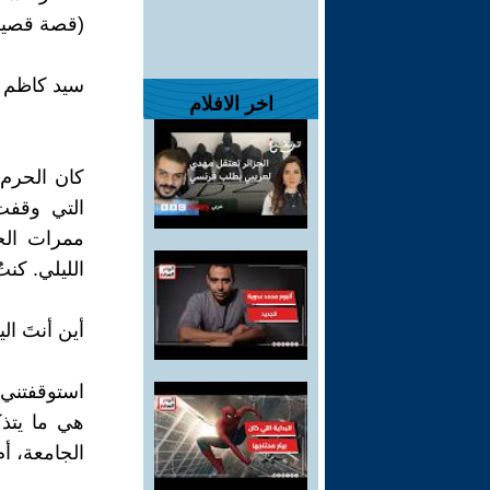
(قصة قصير
سيد كاظم 
اخر الافلام
كان الحرم 
التي وقفت 
ممرات الحر
الليلي. كن
أين أنتَ الي
استوقفتني ه
هي ما يتذك
الجامعة، أم