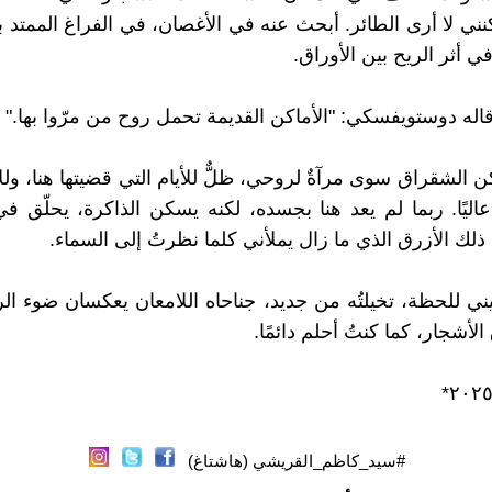
نني لا أرى الطائر. أبحث عنه في الأغصان، في الفراغ الممتد ب
ي أثر الريح بين الأوراق.
قاله دوستويفسكي: "الأماكن القديمة تحمل روح من مرّوا بها."
ن الشقراق سوى مرآةٌ لروحي، ظلٌّ للأيام التي قضيتها هنا، ولل
 عاليًا. ربما لم يعد هنا بجسده، لكنه يسكن الذاكرة، يحلّق 
ذلك الأزرق الذي ما زال يملأني كلما نظرتُ إلى السماء.
ي للحظة، تخيلتُه من جديد، جناحاه اللامعان يعكسان ضوء الر
لأشجار، كما كنتُ أحلم دائمًا.
#سيد_كاظم_القريشي (هاشتاغ)