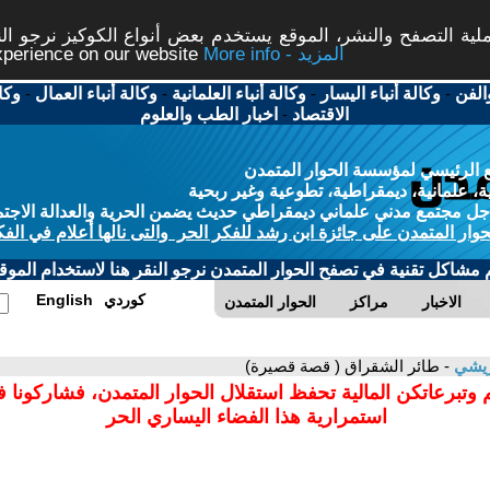
ة التصفح والنشر، الموقع يستخدم بعض أنواع الكوكيز نرجو النق
More info - المزيد
experience on our website
الفن
-
وكالة أنباء اليسار
-
وكالة أنباء العلمانية
-
وكالة أنباء العمال
-
وكا
الاقتصاد
-
اخبار الطب والعلوم
 الرئيسي لمؤسسة الحوار المتمدن
، علمانية، ديمقراطية، تطوعية وغير ربحية
ل مجتمع مدني علماني ديمقراطي حديث يضمن الحرية والعدالة الاجتم
حوار المتمدن على جائزة ابن رشد للفكر الحر والتى نالها أعلام في الفك
م مشاكل تقنية في تصفح الحوار المتمدن نرجو النقر هنا لاستخدام الموقع
كوردي
English
الاخبار
مراكز
الحوار المتمدن
ريشي
- طائر الشقراق ( قصة قصيرة)
 وتبرعاتكن المالية تحفظ استقلال الحوار المتمدن، فشاركونا 
استمرارية هذا الفضاء اليساري الحر