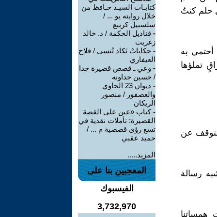
كتابـات السيـد حـافظ من
 حلم كنتُ
خلال روايته يو ... /
سلسبيل كريبع
-
قناديل الحكمة / د. خالد
زغريت
 أحتمي به
-
حكاياتْ تَكاد تُنسى / فلاح
العيفاري
ٍ تملؤها
-
وعي ـ قصص قصيرة جدا
/ حسين جداونه
-
ديوان 23 الحاوي
والعصفور / منصور
الريكان
-
كتاب «عين على القصة
القصيرة: تأملات نقدية في
تسع رؤى قصصية م ... /
"التوقف عن
حميد عقبي
المزيد.....
المعجبين بنا على
به رسالة
الفيسبوك
3,732,970
 همساتنا