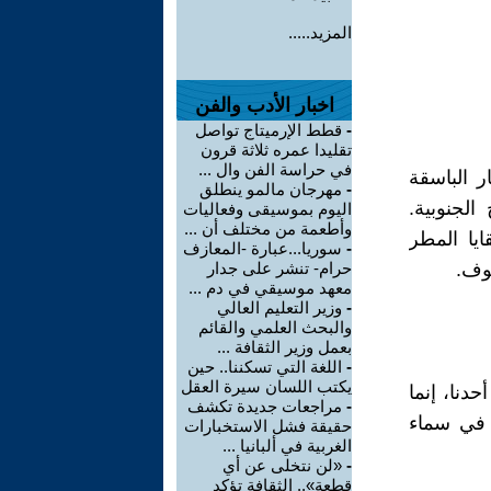
المزيد.....
اخبار الأدب والفن
-
قطط الإرميتاج تواصل
تقليدا عمره ثلاثة قرون
في حراسة الفن وال ...
ر الباسقة
-
مهرجان مالمو ينطلق
الجنوبية.
اليوم بموسيقى وفعاليات
وأطعمة من مختلف أن ...
ايا المطر
-
سوريا...عبارة -المعازف
لوف.
حرام- تنشر على جدار
معهد موسيقي في دم ...
-
وزير التعليم العالي
والبحث العلمي والقائم
بعمل وزير الثقافة ...
-
اللغة التي تسكننا.. حين
يكتب اللسان سيرة العقل
دنا، إنما
-
مراجعات جديدة تكشف
ٍ في سماء
حقيقة فشل الاستخبارات
الغربية في ألبانيا ...
-
«لن نتخلى عن أي
قطعة».. الثقافة تؤكد