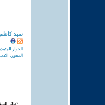
سيد كاظم
الحوار المتمدن-العدد: 8313 - 25
المحور: الادب
*طائر الشق