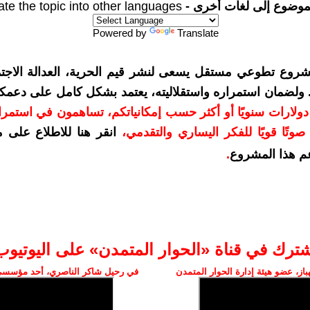
موضوع إلى لغات أخرى -
ate the topic into other languages
Powered by
Translate
شروع تطوعي مستقل يسعى لنشر قيم الحرية، العدالة الاجتم
. ولضمان استمراره واستقلاليته، يعتمد بشكل كامل على دعمك
دعمكم بمبلغ 10 دولارات سنويًا أو أكثر حسب إمكانياتكم، تساهمون في استم
وتًا قويًا للفكر اليساري والتقدمي
،
انقر هنا للاطلاع على 
م هذا المشروع
.
شترك في قناة «الحوار المتمدن» على اليوتيوب
ز، عضو هيئة إدارة الحوار المتمدن
في رحيل شاكر الناصري، أحد مؤسسي 