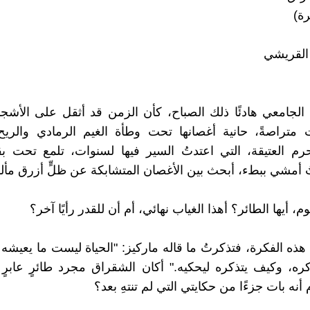
ة)
القريشي
الجامعي هادئًا ذلك الصباح، كأن الزمن قد أثقل على الأشجا
متراصةً، حانية أغصانها تحت وطأة الغيم الرمادي والريح 
م العتيقة، التي اعتدتُ السير فيها لسنوات، تلمع تحت بق
تُ أمشي ببطء، أبحث بين الأغصان المتشابكة عن ظلٍّ أزرق مأ
وم، أيها الطائر؟ أهذا الغياب نهائي، أم أن للقدر رأيًا آخر؟
ذه الفكرة، فتذكرتُ ما قاله ماركيز: "الحياة ليست ما يعيشه أح
ره، وكيف يتذكره ليحكيه." أكان الشقراق مجرد طائرٍ عابر
 أنه بات جزءًا من حكايتي التي لم تنتهِ بعد؟