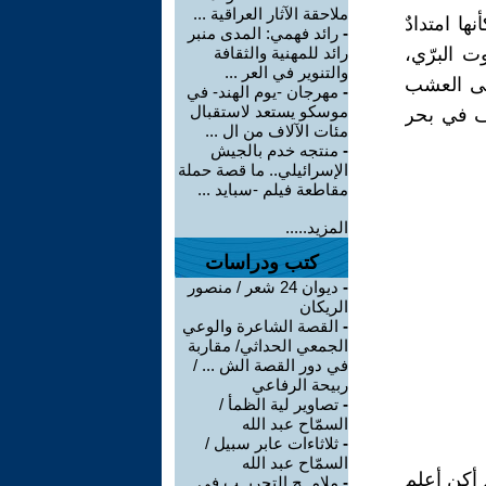
ملاحقة الآثار العراقية ...
ا امتدادٌ
-
رائد فهمي: المدى منبر
ت البرّي،
رائد للمهنية والثقافة
والتنوير في العر ...
لى العشب
-
مهرجان -يوم الهند- في
موسكو يستعد لاستقبال
ف في بحر
مئات الآلاف من ال ...
-
منتجه خدم بالجيش
الإسرائيلي.. ما قصة حملة
مقاطعة فيلم -سبايد ...
المزيد.....
كتب ودراسات
-
ديوان 24 شعر / منصور
الريكان
-
القصة الشاعرة والوعي
الجمعي الحداثي/ مقاربة
في دور القصة الش ... /
ربيحة الرفاعي
-
تصاوير لية الظمأ /
السمّاح عبد الله
-
ثلاثاءات عابر سبيل /
السمّاح عبد الله
م أكن أعلم
-
ملامــح التجريــب في