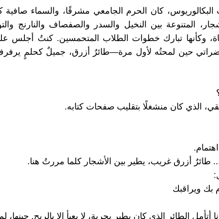
لبكالوريوس، كان الحرم الجامعي مشرقًا، والسماء صافية كأنه
شجار، المتنوعة بين النخيل والسدر والصفصاف والنارنج والتو
ياة، وكأنها تبارك خطوات الطلاب المتحمسين. كنتُ أجلس ع
راتي حين لمحتُه لأول مرة—طائرٌ أزرق، جميلٌ كحلمٍ يرفر
ي، الذي كان منشغلًا بتقليب صفحات كتابه.
هتمام.
. طائرٌ أزرق غريب، يطير بين الأشجار كلما مررتُ هنا.
:
م بك ويراقبك
ا أتأمل الطائر الذي كان يطير بحرية، لا يعبأ إلا بالريح. حينها، ل