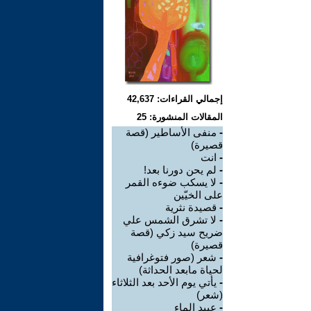
إجمالي القراءات: 42,637
المقالات المنشورة: 25
-
منفى الأساطير (قصة
قصيرة)
-
انت
-
لم يحن دورنا بعد!
-
لا يسكب ضوءه القمر
على الخيّين
-
قصيدة نثرية
-
لا تشرق الشمس علي
ضريح سيد زكي (قصة
قصيرة)
-
شعر (صور فتوغرافية
لحياة مابعد الحداثة)
-
يأتي يوم الأحد بعد الثلاثاء
(شعر)
-
عبید الماء