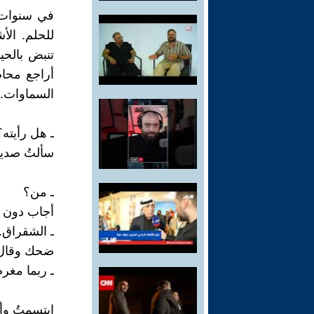
في سنوات ا
للحلم. الأ
تنبض بالح
أراجع محاض
السماوات.
ـ هل رأيته؟
سألتُ صديق
ـ من؟
أجاب دون ا
ـ الشقراق..
ضحك وقال
ـ ربما مغر
ابتسمتُ وأن