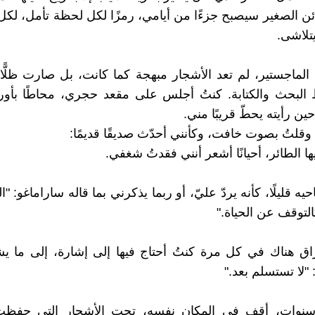
ائن الصغير سيصبح جزءًا من أيامي، رمزًا لكل لحظة تأمل، لكل
تلاشى.
لماجستير، لم تعد الأشجار مبهجة كما كانت، بل صارت ظلًّا
لبحث والكتابة. كنتُ أجلس على مقعد حجري، محاطًا بأوراق
حين رأيته يحطّ قريبًا مني.
 وقلتُ بصوت خافت، وكأنني أحدّث صديقًا قديمًا:
ها الطائر، أحيانًا أشعر أنني فقدتُ شغفي.
ه قليلًا، كأنه يردّ عليّ، أو ربما يذكرني بما قاله ساراماغو: 
التوقف عن الحياة."
ق هناك في كل مرة كنتُ أحتاج فيها إلى إشارة، إلى ما يش
"لا تستسلم بعد."
 سنوات، أقف في المكان نفسه، تحت الأشجار التي حفظت