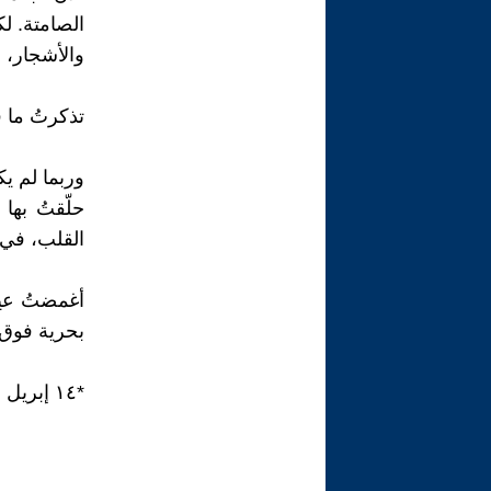
الصامتة. لك
والأشجار، ف
تذكرتُ ما 
وربما لم يك
حلّقتُ بها
القلب، في 
أغمضتُ عين
بحرية فوق ا
*١٤ إبريل ٢٠٢٥*