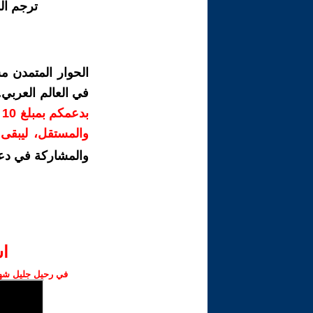
ترجم ال
الحوار المتمدن م
في العالم العربي
ب
والمستقل، ليبقى ص
والمشاركة في دع
ا‫
في رحيل جليل شهبا