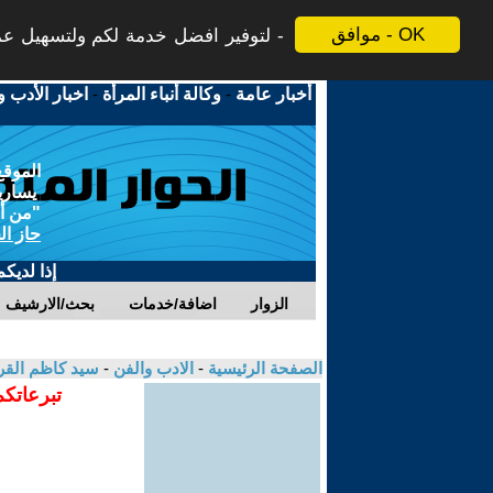
موافق - OK
لتوفير افضل خدمة لكم ولتسهيل عملي
أخبار عامة
-
وكالة أنباء المرأة
-
اخبار الأدب و
الموقع
يسارية
"من أج
حاز ال
إذا لديك
الزوار
اضافة/خدمات
بحث/الارشيف
الصفحة الرئيسية
-
الادب والفن
-
سيد كاظم الق
تبرعاتكم