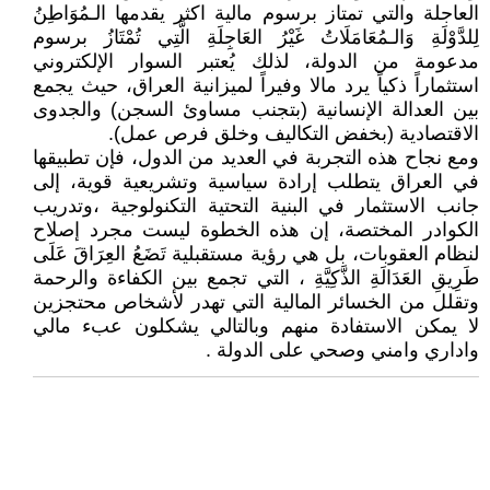
العاجلة والتي تمتاز برسوم مالية اكثر يقدمها الـمُوَاطِنُ
لِلدَّوْلَةِ وَالـمُعَامَلَاتُ غَيْرُ العَاجِلَةِ الَّتِي تُمْتَازُ برسوم
مدعومة من الدولة، لذلك يُعتبر السوار الإلكتروني
استثماراً ذكياً يرد مالا وفيراً لميزانية العراق، حيث يجمع
بين العدالة الإنسانية (بتجنب مساوئ السجن) والجدوى
الاقتصادية (بخفض التكاليف وخلق فرص عمل).
ومع نجاح هذه التجربة في العديد من الدول، فإن تطبيقها
في العراق يتطلب إرادة سياسية وتشريعية قوية، إلى
جانب الاستثمار في البنية التحتية التكنولوجية ،وتدريب
الكوادر المختصة، إن هذه الخطوة ليست مجرد إصلاح
لنظام العقوبات، بل هي رؤية مستقبلية تَضَعُ العِرَاقَ عَلَى
طَرِيقِ العَدَالَةِ الذَّكِيَّةِ ، التي تجمع بين الكفاءة والرحمة
وتقلل من الخسائر المالية التي تهدر لأشخاص محتجزين
لا يمكن الاستفادة منهم وبالتالي يشكلون عبء مالي
واداري وامني وصحي على الدولة .