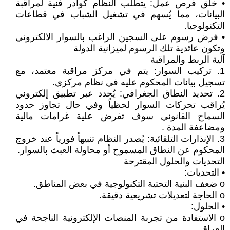
• خلق فرص عمل: يتطلب النظام كوادر فنية لمراقبة
البيانات، مما يُسهم في تشغيل الشباب في قطاعات
التكنولوجيا.
• فرض رسوم على السجين الراغب بالسوار الالكتروني
وتكون عائدية تلك الرسوم لميزانية الدولة
آلية الربط والمراقبة
1. تركيب السوار: يتم في مركز مراقبة معتمد، مع
تسجيل بيانات المحكوم عليه في نظام مركزي.
2. تحديد النطاق الجغرافي: يُحدد عبر تطبيق إلكتروني
يُراقب تحركات السوار لحظياً وفي حال تجاوز حدود
السماح القانوني سوف تفرض علية غرامات مالية
ومضاعفة المدة .
3. الإنذارات التلقائية: يُصدر النظام تنبيهاً فورياً عند خروج
المحكوم عن النطاق المسموح أو محاولة العبث بالسوار.
التحديات والحلول المقترحة
• التحديات:
o ضعف البنية التحتية التكنولوجية في بعض المناطق.
o الحاجة لتعديلات تشريعية دقيقة.
• الحلول:
o الاستفادة من تجربة المنصات الإلكترونية الناجحة في
العراق