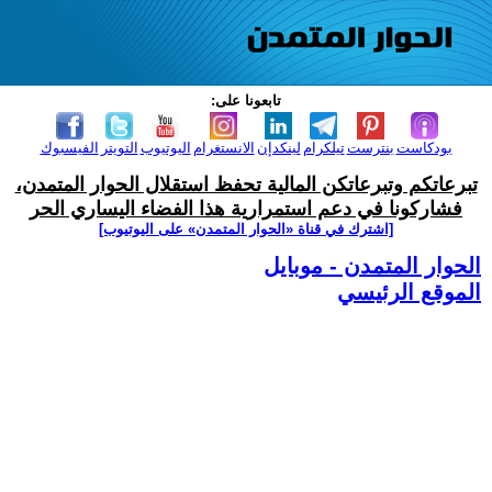
تابعونا على:
بودكاست
بنترست
تيلكرام
لينكدإن
الانستغرام
اليوتيوب
التويتر
الفيسبوك
تبرعاتكم وتبرعاتكن المالية تحفظ استقلال الحوار المتمدن،
فشاركونا في دعم استمرارية هذا الفضاء اليساري الحر
[اشترك في قناة ‫«الحوار المتمدن» على اليوتيوب]
الحوار المتمدن - موبايل
الموقع الرئيسي