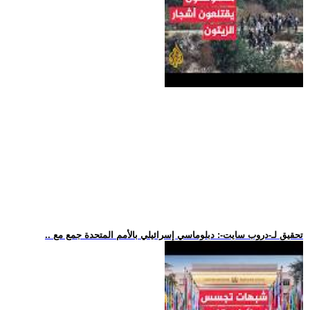
.. تحقيق لـ-دروب سايت-: دبلوماسي إسرائيلي بالأمم المتحدة جمع مع