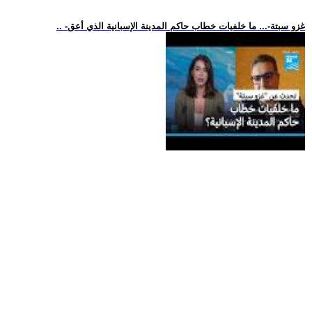
.. -غزو سبتة-... ما خلفيات خطاب حاكم المدينة الإسبانية الذي أعق