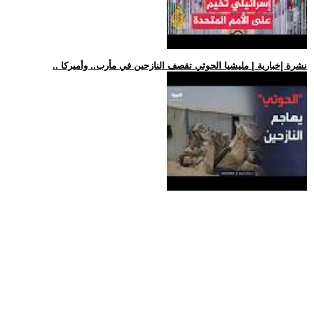
.. نشرة إخبارية | مليشيا الحوثي تقصف النازحين في مأرب.. وأميركا