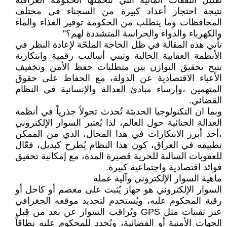
تقليل النفقات المالية التي تتحملها الحكومة العراقية
نتيجة احتجاز أعداد كبيرة من السجناء في مختلف
المحافظات وما يتطلب من الحكومة توفير الغذاء والماء
والكهرباء والدواء والحراسة المتشددة لهم؟”
تأتي هذه المقالة في ظل الحاجة الملحّة لإعادة النظر في
الأنظمة العقابية الحالية وتبني أساليب رقمية وابتكارية
تتيح تحقيق التوازن بين متطلبات حفظ الأمن وتخفيف
الأعباء الاقتصادية عن الدولة، مع الحفاظ على حقوق
المتهمين ،وإرساء مبادئ العدالة والإنسانية في النظام
القضائي.
وبما ان التكنولوجيا الحديثة تُحدث تحولاً جذرياً في أنظمة
العدالة الجنائية حول العالم، لذا يُعتبر السوار الإلكتروني
،أحد أبرز الابتكارات في هذا المجال، الذي من الممكن
تطبيقه في العراق، كون هذا النظام يُطرح كبديل، فعّال
للعقوبات السالبة للحرية قصيرة المدة، مع إمكانية تحقيق
فوائد اقتصادية واجتماعية كبيرة.
ماهية السوار الإلكتروني وآلية عمله
السوار الإلكتروني هو جهاز يُثبت على معصم أو كاحل أو
رقبة المحكوم عليه، ويُستخدم لتحديد موقعه الجغرافي
عبر تقنيات مثل GPS ويُراقب السوار عن بعد من قِبل
الجهات الأمنية أو القضائية، ويُحدد للمحكوم عليه نطاقاً