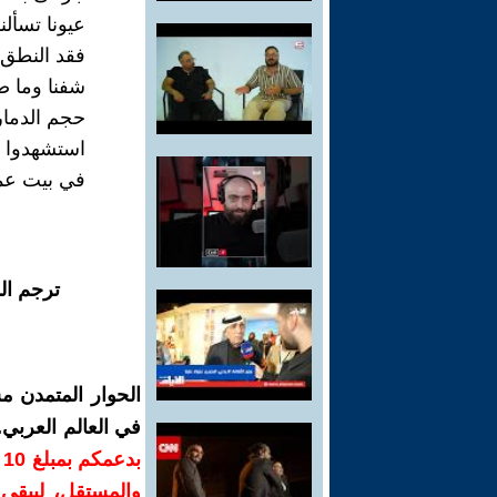
عيونا تسألن
فقد النطق 
شفنا وما صد
حجم الدمار 
استشهدوا ا
في بيت عمر
ترجم ال
الحوار المتمدن م
في العالم العربي
ب
والمستقل، ليبقى ص