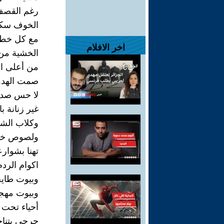
رغم القصف
الخوف سكنا
مع كل خطوة
اخر الافلام
الخشية من
من أعلى الم
صمت الهدو
لا حس صدى
غير زنانة ب
وكلاب الشو
ولصوص خانو
تهنا بشوارع
اكوام الرد
وبيوت طايح
وبيوت مهجو
أحياء تحت ا
جرحى بتناج