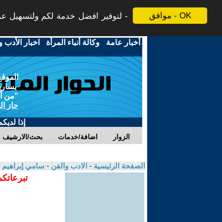
موافق - OK
لتوفير افضل خدمة لكم ولتسهيل عملي
أخبار عامة
-
وكالة أنباء المرأة
-
اخبار الأدب و
الموقع
يسارية
"من أج
حاز ال
إذا لديك
الزوار
اضافة/خدمات
بحث/الارشيف
الصفحة الرئيسية
-
الادب والفن
-
سامي إبراهيم 
تبرعاتكم