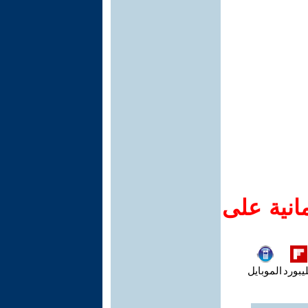
انية على
يبورد
الموبايل