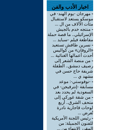
اخبار الأدب والفن
-
مهرجان -يوم الهند- في
موسكو يستعد لاستقبال
مئات الآلاف من ال ...
-
منتجه خدم بالجيش
الإسرائيلي.. ما قصة حملة
مقاطعة فيلم -سبايد ...
-
نسرين طافش تستعيد
«الروقان» من كواليس
أحدث أعمالها الغنائية ...
-
من منصة الشعر إلى
رصيف دمشق.. الطفلة
شريفة حاج حسن في
مشهد ي ...
-
-نوفوستي-: موعد
مسابقة -إنترفيجن- في
السعودية لم يحدد بعد
-
من شقة غوركي إلى
متحف الشرق.. أربع
لوحات قاجارية نادرة
تُعرض ...
-
رئيس اللجنة الأمريكية
للفنون الجميلة: من
المقرر الانتهاء من ...