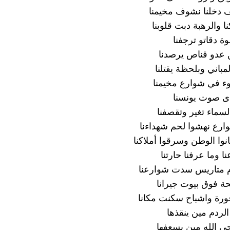
 دخلنا نشوف مخيمنا
 والرهبة دبت قلوبنا
 دقاتو ترجفنا
 عدو قناص يرصدنا
باني وبلحظة يقتلنا
ء في شوارع مخيمنا
 صوت يونسنا
السماء تغير وتقصفنا
ارع نهشوا لحم شهداءنا
ا الوطن وسرقوا أملاكنا
نا وما عرفنا حارتنا
م متاريس سدت شوارعنا
ة فوق بيوت جيرانا
رة واشباح سكنت مكانا
لردم مين ينقذها
ي الله مين يسعفها