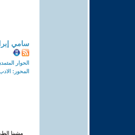
سامي إبرا
الحوار المتمدن-العدد: 8313 - 25
المحور: الادب
مشينا الطر