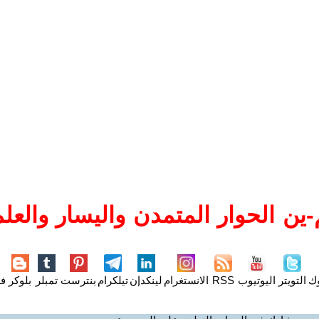
ين الحوار المتمدن واليسار والعلم
وك
التويتر
اليوتيوب
RSS
الانستغرام
لينكدإن
تيلكرام
بنترست
تمبلر
بلوكر
فل