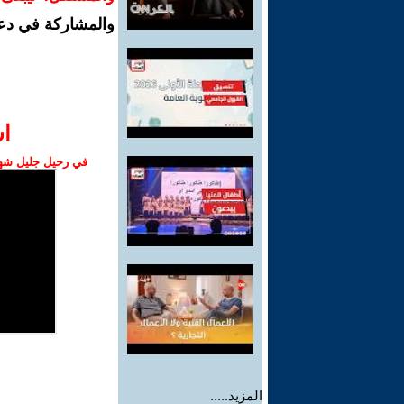
والمشاركة في دع
ا‫
في رحيل جليل شهبا
المزيد.....