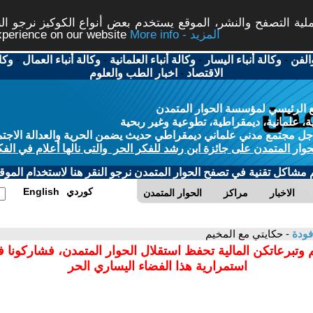
ة التصفح والنشر، الموقع يستخدم بعض أنواع الكوكيز نرجو النق
More info - المزيد
experience on our website
الفن
-
وكالة أنباء اليسار
-
وكالة أنباء العلمانية
-
وكالة أنباء العمال
-
وكا
الاقتصاد
-
اخبار الطب والعلوم
 الرئيسي لمؤسسة الحوار المتمدن
، علمانية، ديمقراطية، تطوعية وغير ربحية
ل مجتمع مدني علماني ديمقراطي حديث يضمن الحرية والعدالة الاجتم
حوار المتمدن على جائزة ابن رشد للفكر الحر والتى نالها أعلام في الفك
م مشاكل تقنية في تصفح الحوار المتمدن نرجو النقر هنا لاستخدام الموقع
كوردي
English
الاخبار
مراكز
الحوار المتمدن
فودة
- حكايتي مع المخيم
 وتبرعاتكن المالية تحفظ استقلال الحوار المتمدن، فشاركونا 
استمرارية هذا الفضاء اليساري الحر