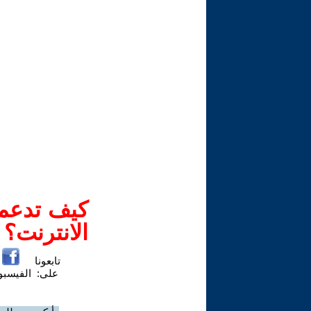
كيف تدعم-
الانترنت؟
تابعونا
على:
الفيسب