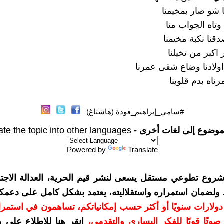
ا شو صار بمخيمنا
وتاه الجواب منا
قنا نكبة مخيمنا
اكبر من تخيلنا
ولادنا وضاع شقى عمرنا
ناه بدم قلوبنا
#سامي_إبراهيم_فودة (هاشتاغ)
موضوع إلى لغات أخرى -
ate the topic into other languages
Powered by
Translate
شروع تطوعي مستقل يسعى لنشر قيم الحرية، العدالة الاجتم
. ولضمان استمراره واستقلاليته، يعتمد بشكل كامل على دعمك
دعمكم بمبلغ 10 دولارات سنويًا أو أكثر حسب إمكانياتكم، تساهمون في استم
وتًا قويًا للفكر اليساري والتقدمي
،
انقر هنا للاطلاع على 