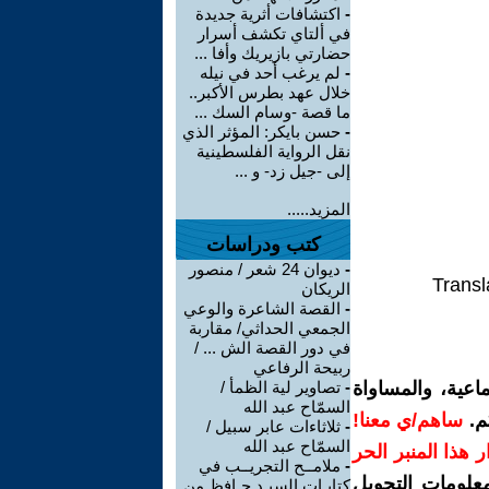
-
اكتشافات أثرية جديدة
في ألتاي تكشف أسرار
حضارتي بازيريك وأفا ...
-
لم يرغب أحد في نيله
خلال عهد بطرس الأكبر..
ما قصة -وسام السك ...
-
حسن بايكر: المؤثر الذي
نقل الرواية الفلسطينية
إلى -جيل زد- و ...
المزيد.....
كتب ودراسات
-
ديوان 24 شعر / منصور
Transl
الريكان
-
القصة الشاعرة والوعي
الجمعي الحداثي/ مقاربة
في دور القصة الش ... /
ربيحة الرفاعي
اعية، والمساواة
-
تصاوير لية الظمأ /
السمّاح عبد الله
م.
ساهم/ي معنا!
-
ثلاثاءات عابر سبيل /
السمّاح عبد الله
رار هذا المنبر الحر
-
ملامــح التجريــب في
معلومات التحويل
كتابـات السيـد حـافظ من