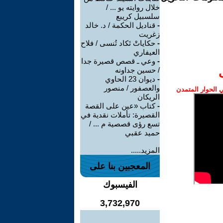
خلال روايته يو ... /
سلسبيل كريبع
-
قناديل الحكمة / د. خالد
زغريت
-
حكاياتْ تَكاد تُنسى / فلاح
العيفاري
-
وعي ـ قصص قصيرة جدا
/ حسين جداونه
-
ديوان 23 الحاوي
والعصفور / منصور
الحوار المتمدن
الريكان
-
كتاب «عين على القصة
القصيرة: تأملات نقدية في
تسع رؤى قصصية م ... /
حميد عقبي
المزيد.....
المعجبين بنا على
الفيسبوك
3,732,970