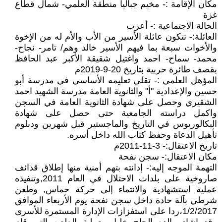
مكان الإقامة :- مخيم جباليا منطقة العلمي- شمال قطاع
غزة
الحالة الاجتماعية :- أعزب
العائلة:- تتكون عائلة الأسير من الأب والأم له من الإخوة
والأخوات سبعة بما فيهم الأسير خالد وهم/ تامر- نجاح-
محمد- سماح- احمد واغتيل شقيقة الأكبر عبد الحافظ
بقصف طائرة حربية بتاريخ 20-9-2019م
المؤهل العلمي :- تقلي تعليمه الأساسي في مدرسة أبو
حسين والإعدادية "أ" والثانوية العامة مدرسة الشهيد احمد
الشقيري وحصل على شهادة الثانوية العامة في السجن
واكمل دراسته الجامعية حتى حصل على شهادة
البكالوريوس في التاريخ والماجستير قبل شهرين ودبلوم
تأهيل الدعاة وحفظ كتاب الله داخل أسره.
تاريخ الاعتقال:- 3-11-2011م
مكان الاعتقال:- سجن نفحة
التهمة الموجه إليه:- إدانته بتهم أمنية منها إطلاق قذائف
صاروخية على بلدات الاحتلال في العام 2011,وتنفيذه
عملية استشهادية والانتماء إلى حركة حماس, وطعن
شرطي بآلة حادة داخل سجن نفحة يوم الأربعاء الموافق
1/2/2017،ردا على استفزازات الإدارة المستمرة للأسرى