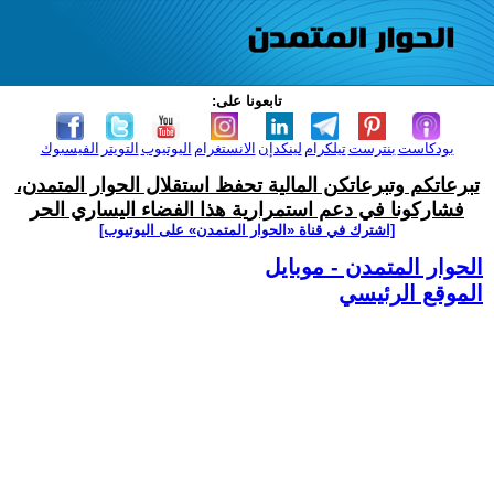
تابعونا على:
بودكاست
بنترست
تيلكرام
لينكدإن
الانستغرام
اليوتيوب
التويتر
الفيسبوك
تبرعاتكم وتبرعاتكن المالية تحفظ استقلال الحوار المتمدن،
فشاركونا في دعم استمرارية هذا الفضاء اليساري الحر
[اشترك في قناة ‫«الحوار المتمدن» على اليوتيوب]
الحوار المتمدن - موبايل
الموقع الرئيسي