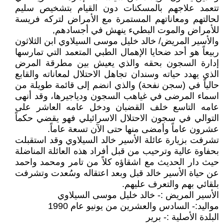
تتعمد علاجهم بالمسكنات دون القيام بتشخيص سليم
لحالتهم ومعاناتهم المستمرة مع الأمراض لتركه فريسة
للأمراض والموت البطيء ينهش في أجسادهم,
والأسير المريض/ خالد خليل موسى السيلاوي ابن الثلاثون
ربيعاً هو أحد ضحايا الإهمال الطبي المتعمد التي تمارسها
إدارة السجون بحقه والذي يعيش بين مطرقة المرض
الذي يهدد حياته وسندان تجاهل الاحتلال لمعاناته والقابع
حالياً في (سجن نفحة) والذي انضم إلى قائمة طويلة من
اسماء المرضى في غياهب السجون ودياجيرها، وقد أنهى
عامه التاسع خلف القضبان ودخل عامه العاشر على
التوالي في سجون الاحتلال الاسرائيلي فهو يقضي حكماً
عشرون عاماً وأمضى منها حتى الآن تسعة عاماً.
تشرفت بزيارة عائلة الأسير خالد السيلاوي وقد استقبلت
بحفاوة عالية وترحيب من قبل أفراد هذه العائلة المناضلة
حيث دار الحديث مع اشقاؤه كلاً من تامر ومحمد واحمد
عن حياة الأسير خالد قبل وبعد اعتقاله وسُعدت وتشرفت
بلقائي بهم والتعرف عليهم.
الأسير المريض :- خالد خليل موسى السيلاوي
مواليد:- السادس والعشرين من يونيو عام 1990
البلدة الأصلية :- برير