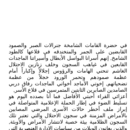
في حضرة القامات الشامخة جنرالات الصبر والصمود
القابضين على الجمر والمتخندقه في قلاعها كالطود
الشامخ, إنهم أسرانا البواسل الأبطال وأسيراتنا الماجدات
القابعين في غياهب السجون وخلف زنازين الاحتلال
الغاشم تنحني الهامات والرؤوس إجلالاً وإكباراً أمام
عظمة صمودهم وتحمر الورود خجلاً من عظمة
تضحياتهم, إخوتي الأماجد أخواتي الماجدات رفاق دربي
الصامدين الصابرين الثابتين المتمرسين في قلاع الأسر,
أعزائي القراء أحبتي الأفاضل فما أنا بصدده اليوم هو
تسليط الضوء في إطار الحملة الإعلامية المتواصلة في
إبراز ملف أخطر حالات الأسرى المرضي المصابين
بالأمراض المزمنة في سجون الاحتلال والتي تعتبر تلك
السجون الظلامية بيئة خصبة لانتشار الأمراض والأوبئة,
والذين يعانون الويلات من سياسات الإدارة العنصرية التي