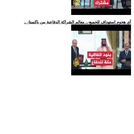
.. -أي هجوم استهداف للجميع-.. معالم الشراكة الدفاعية بين باكستا