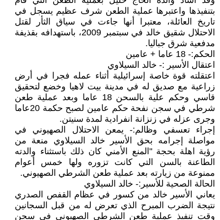
وقد اشاد والده الحاج خليل بعملية الطعن التي قام
بتنفيذها واعتبرها عملية الطعن شرف عظيم يسجل في
تاريخ العائلة، معتبرا أنها جاءت في سياق الثأر لقتل
الاحتلال شقيق خالد في سبتمبر 2009، باستهدافه بقذيفة
مدفعية شرق جباليا.
الحكم:- 18 عاما + عامين
اعتقال الأسير :- خالد السيلاوي
اعتقلته قوة خاصة إسرائيلية أثناء عمله فجرا في أرض
زراعية مع صديق له في مدينة بيت لاهيا وخضع لتحقيق
قاسي وحكم علية بالسحن 18 عاما وبعد عملية طعن
شرطي في سجن نفحة حكم عامين لصبح حكمة 20عاما
وجرى عزله في زنزانة انفرادية لمدة سنيتن.
إجراء تعسفي وظالم:- يمعن الاحتلال الصهيوني في
مواصلة إجرامه بحق الأسير خالد السيلاوي منعة من
رؤية اهلة بحجة "المنع الأمني كان ذلك باستثناء والدته
الطاعنة بالسن التي كانت تزوره ولها خمس أعوام
ممنوعة من زيارته بعد عملية طعن الشرطي الصهيوني.
الحالة الصحية للأسير:- خالد السيلاوي
يعاني الأسير خالد من كسور في عظام القفص الصدري
نتيجة الضرب المبرح الذي تعرض له من قبل السجانين
وقت تنفيذ عملية طعن الشرطي الصهيوني في سجن