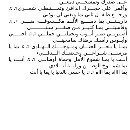
علـى صدرك وتمسحـــي دمعــي
وأغفى على حجـــرك الدافئ وتمـــشطـي شعـــري♫♫
ورجـــع طـفــل ثاني يما وتغني لي بوذني
داريــتـــي يما دمـــــع الألــم مكـــسوفـــة منــــي ♫♫
وقاسيتـــي يمـا كثـيــر مـن صغــــر سـنــــــــــي
أصـبرتــي صبـر أيــوب وتحملتـــي حملـــي ♫♫ احنـــــي
وأبــوس رأسـك برضاك سامحينـــي
يمــا يا بـحـــر الحنـــان ومــوجـــــك الــهــادي ♫♫ يما يا
مرســـى شــراعـــي وحـضنــك الـــدفـــيء
أنــت يا يمـا شموع الأمل وحماة أوطانــي ♫♫ أنــت يا
يما شمـــوخ الوطـــن ورايــة أبـــلادي
يما آآآآه يما آآآه ♫♫ يا حسي بالدنيا يا يما يا أنت