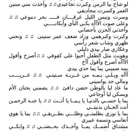
لو شاخ بيا الزمن وكبرت تجاعيدي♫♫ وأخذت مني سنين
العمر وكسرت مجاديفي
وسرت ونيس الليل غرقــــان فـــــ بحر دموعي♫♫
وعلى صوت الأآآه بكـي النأي وأبكانـــــي
وأخذني الحزن بأحضاني
وكبرت وكبرهمي وزاد ضعف عمر سنينى ♫♫ ونحني
ظهري وشاب شعر رأسي
وعكازي صار بيدي دليلي
وهويت مثل الطفل أحبوا على كفوفي ♫♫أصرخ وأقول
الآآآه أصرخ وأقول آآخ
يمه ضميني يما يما خذي بيدي
آآآه ويـلـي يـمـه من غــربـة سـنينـي ♫♫ غــريــــب
ومالي حد يواسيني
ما عاد ليا بالوطن حضن دافئ ♫♫ يضمني بحنان الأم
ويسكن ليا أوجاعي
يما يا حســي بالدنيـا يا يـمــا يا أنــت ♫♫ يا جنـه الرحمـن
أنت الحـنان بدنيتــي
يما يا نوري بظلمتــي وظلـــي بطــريقـي ♫♫ يما يا هوي
أنفاسي ونسمة عبيري
مشتـاق أضمــك يمــا وأخــذك بحــضنــي♫♫وابكــي