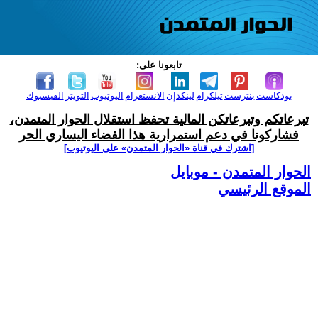
تابعونا على:
بودكاست
بنترست
تيلكرام
لينكدإن
الانستغرام
اليوتيوب
التويتر
الفيسبوك
تبرعاتكم وتبرعاتكن المالية تحفظ استقلال الحوار المتمدن،
فشاركونا في دعم استمرارية هذا الفضاء اليساري الحر
[اشترك في قناة ‫«الحوار المتمدن» على اليوتيوب]
الحوار المتمدن - موبايل
الموقع الرئيسي