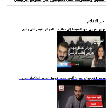
اخر الافلام
.. مهدي لعريبي: من السينما إلى -مافيا-... الجزائر تقبض على زعيم
.. محمد علام وهيثم سعيد: ألبوم محمد عدوية الجديد استكمالا لنجاح