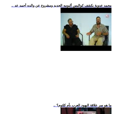
.. محمد عدوية يكشف كواليس ألبومه الجديد ومشروع عن والده أحمد عد
.. ما هو سر علاقة اليهود العرب بأم كلثوم؟