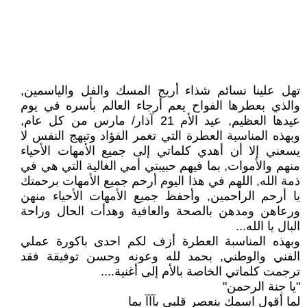
تهل علينا نسائم شذاء أريج المسك والفل والياسمين,
والذي بعطرها الفواح يعم أرجاء العالم بأسره في يوم
عيدها العظيم, عيد الأم 21 آذار/ مارس من كل عام,
وبهذه المناسبة العطرة التي تغمر الفؤاد وتبهج النفس لا
يسعني إلا أن أهدي كلماتي إلى جميع الأمهات الأحياء
منهم والأموات, بما فيهم حبيبتي أمي الغالية التي هي في
ذمة الله, اللهم في هذا اليوم أرحم جميع الأمهات برحمتك
يا أرحم الراحمين, وأحفظ جميع الأمهات الأحياء منهن
ورعاهن ومدهن بالصحة والعافية وهدأت الحال وراحة
البال يا الله...
وبهذه المناسبة العطرة أزف لكم احدى باكورة عملي
الفني والوطني, بحمد لله وعونه وحسن توفيقة فقد
ترجمت كلماتي الخاصة بالأم إلى أغنية....
"يا جنة الرحمن"
لما أقول اسمك ينعصر قلبي يآآآ يما