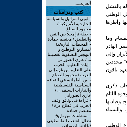
المزيد.....
ه بالفشل
كتب ودراسات
ل الوطني
-
لوبي إسرائيل والسياسة
ها وأطرها
الخارجية الأميركية /
محمود الصباغ
-
خطة ترامب: بين النص
قسام وما
والتطبيق / معتصم حمادة
-
المحطات التاريخية
فر الهادر
لمشاريع التوطين و
برار وإلى
التهجير التصفوية لقضيتنا
... / غازي الصوراني
ء" مجددين
-
إبادة التعليم: الحرب
عهد باقون
على التعليم من غزة إلى
الغرب / محمود الصباغ
-
بين العلمانية في الثقافة
السياسية الفلسطينية
جان ذكرى
والتيارات السلف ... /
وه اللئام
غازي الصوراني
-
قراءة في وثائق وقف
 وقيادتها
الحرب في قطاع غزة /
ض والسماء
معتصم حمادة
-
مقتطفات من تاريخ
نضال الشعب الفلسطيني
ع الوطني
/ غازي الصوراني