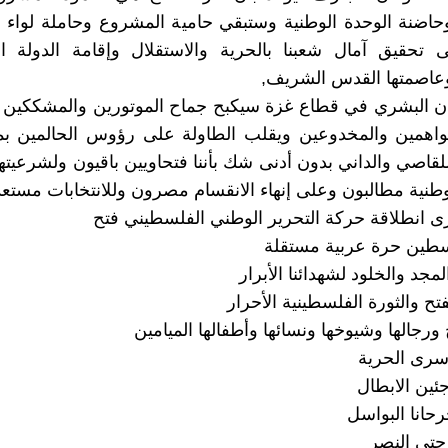
حاضنة الوحدة الوطنية وستبقي حامية المشروع وحاملة لواء 
 تحقيق آمال شعبنا بالحرية والاستقلال وإقامة الدولة ال
عاصمتها القدس الشريف,
ان البشري في قطاع غزة سيكبح جماح الموتورين والمشككين 
واهمين والمخدوعين ويقلب الطاولة على رؤوس الحالمين بم
للقاصي والداني بدون أدنى شك بأننا فتحاويين باقيون ولشرعيته
وطنية مطالبون وعلى إنهاء الانقسام مصرون وللانتخابات مستع
انطلاقة حركة التحرير الوطني الفلسطيني فتح
ين حرة عربية مستقلة
مجد والخلود لشهدائنا الأبرار
تح والثورة الفلسطينية الأحرار
رجالها وشيوخها ونسائها وأطفالها الميامين
اسرى الحرية
جئين الابطال
رحانا البواسل
 حتى النصر