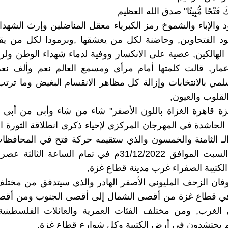
َا لَكَ فَتْحًا مُّبِينًا" صدق الله العظيم
 والإباء والشموخ رمز الكبرياء معقل المناضلين وإرث الشهداء
د الفتحاوين, وحاضنة لكل من يعشقها ,وبرمودا لكل من يقس
الهالكين, عصية على الانكسار ووفية لدماء شهداء الوطن ولر
 عمار, قالت كلمتها أمام مرأى ومسمع العالم نعم وألف نع
مي بالانتخابات وإزالة كل مظاهر الانقسام البغيض وما ترت
لقلوب والعيون,
 قاهرة الغزاة باللون الأصفر" شاء من شاء وأبى من أبى ب
 الحاشدة في المهرجان المركزي لإحياء ذكرى انطلاقة الثورة ا
لـ الثامنة والخمسون والذي ستقيمه حركة فتح في المحافظات
وذلك يوم السبت الموافق 31/12/2022م في تمام الساعة الثال
كتيبة الصفراء غرب مدينة قطاع غزة,
فان الزحف المليوني الأصفر الهادر والذي سيتدفق من مختل
 في قطاع غزة من أقصى الشمال إلى أقصى الجنوب ومن أق
الغرب, ومن مختلف الفئات العمرية والعائلات الفلسطينية 
م يحتشدون في أرض الكتيبة وكل شوارع قطاع غزة,