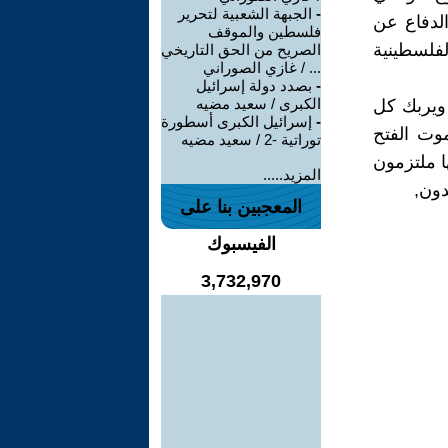
-
الجبهة الشعبية لتحرير
الدفاع عن
فلسطين والموقف
فلسطينية
الصريح من الحق التاريخي
... / غازي الصوراني
-
بصدد دولة إسرائيل
الكبرى / سعيد مضيه
ويربك كل
-
إسرائيل الكبرى أسطورة
وت الفتح
توراتية -2 / سعيد مضيه
ا ملتزمون
المزيد.....
دون,
المعجبين بنا على
الفيسبوك
3,732,970