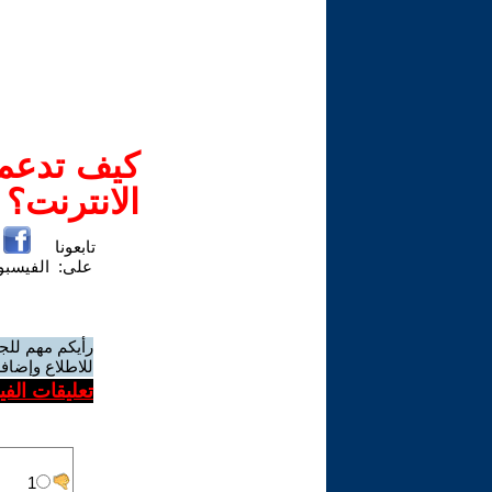
كيف تدعم-
الانترنت؟
تابعونا
على:
الفيسب
رأيكم مهم للج
للاطلاع وإضافة
تعليقات الف