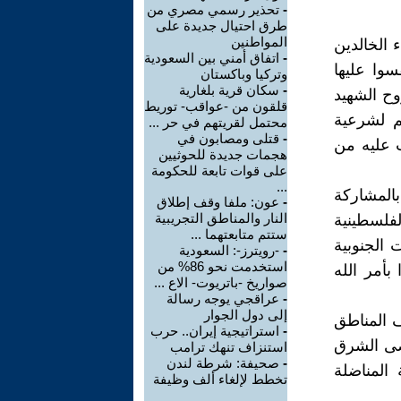
-
تحذير رسمي مصري من
طرق احتيال جديدة على
المواطنين
 الخالدين
-
اتفاق أمني بين السعودية
وا عليها
وتركيا وباكستان
-
سكان قرية بلغارية
وح الشهيد
قلقون من -عواقب- توريط
م لشرعية
محتمل لقريتهم في حر ...
-
قتلى ومصابون في
ب عليه من
هجمات جديدة للحوثيين
على قوات تابعة للحكومة
...
المشاركة
-
عون: ملفا وقف إطلاق
النار والمناطق التجريبية
لفلسطينية
ستتم متابعتهما ...
 الجنوبية
-
-رويترز-: السعودية
استخدمت نحو 86% من
ثة عصرا بأمر الله
صواريخ -باتريوت- الاع ...
-
عراقجي يوجه رسالة
إلى دول الجوار
ف المناطق
-
استراتيجية إيران.. حرب
صى الشرق
استنزاف تنهك ترامب
-
صحيفة: شرطة لندن
المناضلة
تخطط لإلغاء ألف وظيفة