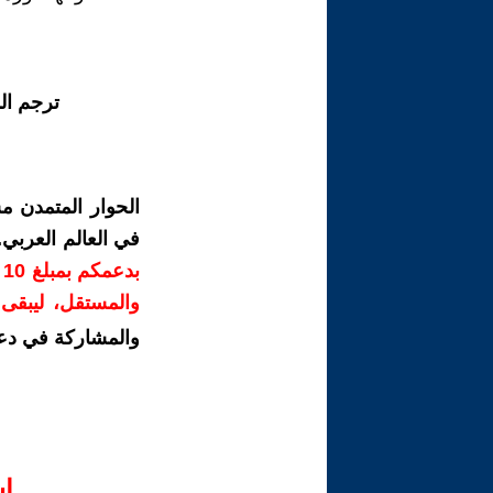
ترجم ال
الحوار المتمدن م
في العالم العربي
ب
والمستقل، ليبقى ص
والمشاركة في دع
ا‫