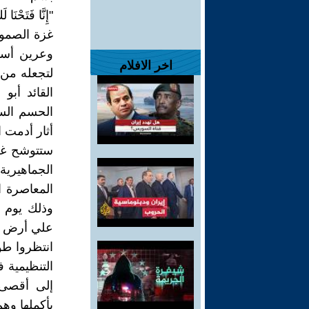
"إِنَّا فَتَحْن
غزة الصمود
وعرين أسو
اخر الافلام
لتجعله من 
القائد أبو
الحسم السل
أثار أدمت ا
ستتوشح غزة
الجماهيرية
المعاصرة ا
علي أرض ال
انتظروا طو
التنظيمية
إلى أقصى 
بأكملها وه