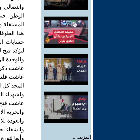
والنضالي و
الوطن حتى
المستقلة و
هذا الطوف
حسابات ال
لتؤكد فتح 
وللوحدة ال
عاشت ذكرى 
عاشت فلسط
المجد كل ال
ولشهداء الف
عاشت فتح و
والحرية ال
والعودة للا
والشفاء لج
المزيد.....
وأنها لثورة