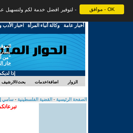
موافق - OK
لتوفير افضل خدمة لكم ولتسهيل عملي
أخبار عامة
-
وكالة أنباء المرأة
-
اخبار الأدب و
الموقع
يسارية
"من أج
حاز ال
إذا لديك
الزوار
اضافة/خدمات
بحث/الارشيف
الصفحة الرئيسية
-
القضية الفلسطينية
-
سامي إب
تبرعاتكم