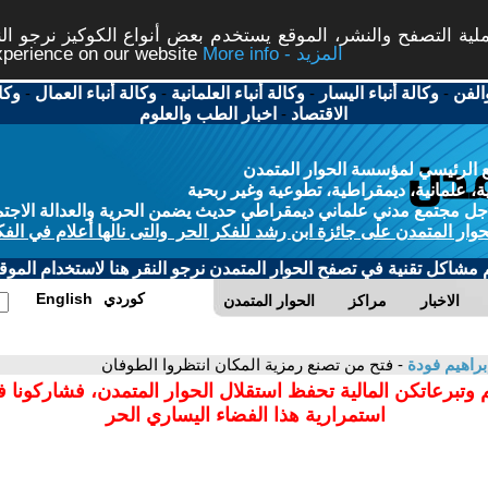
ة التصفح والنشر، الموقع يستخدم بعض أنواع الكوكيز نرجو النق
More info - المزيد
experience on our website
الفن
-
وكالة أنباء اليسار
-
وكالة أنباء العلمانية
-
وكالة أنباء العمال
-
وكا
الاقتصاد
-
اخبار الطب والعلوم
 الرئيسي لمؤسسة الحوار المتمدن
، علمانية، ديمقراطية، تطوعية وغير ربحية
ل مجتمع مدني علماني ديمقراطي حديث يضمن الحرية والعدالة الاجتم
حوار المتمدن على جائزة ابن رشد للفكر الحر والتى نالها أعلام في الفك
م مشاكل تقنية في تصفح الحوار المتمدن نرجو النقر هنا لاستخدام الموقع
كوردي
English
الاخبار
مراكز
الحوار المتمدن
راهيم فودة
- فتح من تصنع رمزية المكان انتظروا الطوفان
 وتبرعاتكن المالية تحفظ استقلال الحوار المتمدن، فشاركونا 
استمرارية هذا الفضاء اليساري الحر