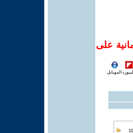
انية على
يبورد
الموبايل