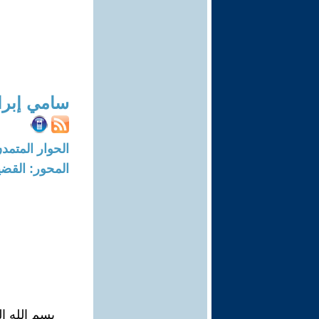
سامي إبرا
الحوار المتمدن-العدد: 7480 - 3
المحور: القضي
بسم الله ا