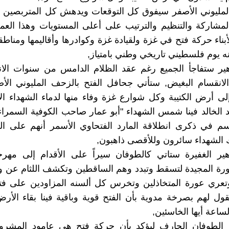
لمليوني الأصفر سيفوق كل التوقعات ويدهش كل المتربصين ل
مشاركة والتنظيم والترتيب على أعلى المستويات وهذا العم
اء حركة فتح في غزة ولقيادة غزة وكوادرها وأقاليمها ومناطق
نه يوم فلسطيني تاريخي وطني بامتياز,
هير ستفاجأ الجميع رغم عقد الظلام الدامس من سنوات الان
الانقسام البغيض, ستأتي جحافل الفتح بالزحف المليوني الأص
لى أرض الكتيبة وكل شوارع غزة وفاء منها لدماء الشهداء الأ
 الخالد فينا شمس الشهداء "أبو عمار صاحب الكوفية السمرا
سم في ذكرى انطلاقة المارد الفتحاوي الأسمر أنهم على ال
الشهداء سائرون وللأقصى ذاهبون,
هير الغفيرة ستاتي كالطوفان سيراً على الأقدام إلى مهر
ثورة المجيدة لتسقط وتبدد وهم الساقطين وتكشف اللثام عن وج
تعري عورة المتخاذلين وتخرس كل ألسنه المزاودين على فتح
تقول لهم بصرخة مدوية بأن الفتح قوية وباقية فينا بقاء الأر
ساعة أيها الخاسئين,
 الطوفان الجارف ليؤكد بأن حركة فتح هي عامود المشرو