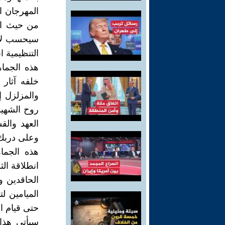
المهرجان ا
من حيث ال
سيحسب لأبن
التنظيمية ا
هذه الجما
خلفه آثار 
والمزلزل إ
روح الشهيد
العهد والق
وعلى دربك 
هذه الجما
انطلاقة ال
الحاقدين و
الميامين ل
حتى قيام ال
سيأتي هذا