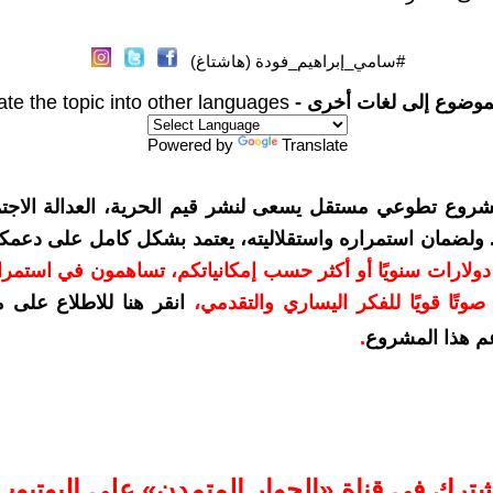
#سامي_إبراهيم_فودة (هاشتاغ)
موضوع إلى لغات أخرى -
ate the topic into other languages
Powered by
Translate
شروع تطوعي مستقل يسعى لنشر قيم الحرية، العدالة الاجتم
. ولضمان استمراره واستقلاليته، يعتمد بشكل كامل على دعمك
دعمكم بمبلغ 10 دولارات سنويًا أو أكثر حسب إمكانياتكم، تساهمون في استم
وتًا قويًا للفكر اليساري والتقدمي
،
انقر هنا للاطلاع على 
م هذا المشروع
.
شترك في قناة «الحوار المتمدن» على اليوتيوب