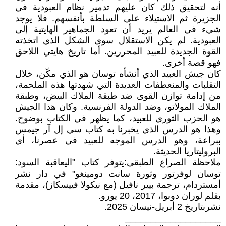
أنه لتحقيق ذلك كان عليهم تدمير نظام العبودية في
الجزيرة ثم الاستيلاء على السلطة بأنفسهم. فلا يوجد
شيء في العالم يريد أن تعود الجماهير الهايتية إلى
العبودية. لم يكن الاستقلال سوى الشكل الذي اتخذته
القوة الجديدة للعبيد المحررين. أما تاريخ هايتي اللاحق
فهو قصة أخرى.
كان جيش العبيد الذي أنشأه توسان هو الذي مكّن، خلال
التقلبات والمنعطفات العديدة التي شهدتها هذه الملحمة،
من إدامة توازن القوى ضد طبقة الملاك البيض، وطبقة
الملاك المولاتو، وضد الدولة الفرنسية. وكان هذا الجيش
هو الحزب الثوري للعبيد، كما يظهر في الكتاب بوضوح.
وهذا هو الدرس الذي يخبرنا به كتاب سي إل آر جيمس
ببراعة، وهو الدرس الموجه للعبيد في عصرنا، أي
البروليتاريا الحديثة.
ملاحظة الصراع الطبقى:يتوفر كتاب "اليعاقبة السود:
توسان لوفرتور وثورة سانت دومينغو" في دار نشر
أمستردام، ترجمة بيير نافيل (مع نيكولا فييسكاز)، مقدمة
بقلم لوران دوبوا، 2017، 20 يورو.
نشربتاريخ 2 أبريل-نيسان 2025.
___________________