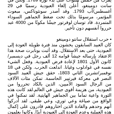
يقرب من خمس سنوات على بدء ثورة 1789. ولكن في
سانت دومينغو، أُعلن إلغاء العبودية رسميًا في 29
أغسطس/آب 1793. وقد أصدر سونثوناكس، مبعوث
المؤتمر، مرسومًا بذلك تحت ضغط الجماهير السوداء
المتمردة. قاد توسان لوفرتور جيشًا مكونًا من 4000 عبد
حرروا أنفسهم دون تأخير.
• حرب استقلال سانتو دومينغو
كان العبيد السابقون يخشون منذ فترة طويلة العودة إلى
العبودية، حتى بعد الاستقلال. وقد أثبت بونابرت صحة هذا
الاعتقاد بإرساله جيشاً قوامه 12 ألف رجل في ديسمبر/
كانون الأول 1801 لإعادة فرض العبودية. وفعل الشيء
نفسه في غوادلوب وغيانا. اندلعت الحرب. ولكن في 18
نوفمبر/تشرين الثاني 1803، حقق جيش العبيد السود
النصر في معركة فيرتيير الحاسمة. تمكن مئات الآلاف
من الرجال السود الأميين، الذين بالكاد تحرروا من
العبودية، من هزيمة أقوى جيش في العالم.لقد كانت هذه
الثورة واعية تماما بين الجماهير الهايتية. لقد تمكنوا في
الواقع من صياغة وعي ثوري، وعي طبقي. لقد أدركوا
أنهم وحدهم والقادة الذين اختاروهم قادرون على إكمال
هذه العملية وعدم العودة إلى العبودية أبدًا. وكانوا يعلمون