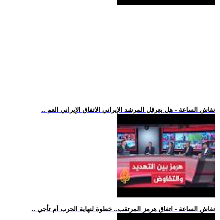
.. نقاش الساعة - هل يعرقل المرشد الإيراني الاتفاق الإيراني العم
.. نقاش الساعة - اتفاق هرمز المرتقب.. خطوة لنهاية الحرب أم تأجي