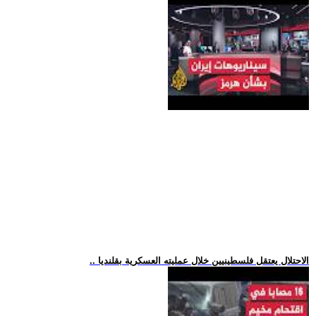
.. الاحتلال يعتقل فلسطينيين خلال عمليته العسكرية بقلنديا