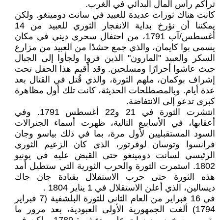
تراكم رأس المال البدائي في الغرب.
كانت هناك ثورات عديدة للعبيد في سانت دومينغو. ولكن
يمكننا أن نؤرخ بداية الانفجار الثوري للعبيد من 14
أغسطس/آب 1791، من احتفال سحري ديني في مكان
يسمى بوا كايمان، والذي جمع حشدًا من العبيد من مزارع
السكر والعبيد "المارون" الذين فروا ولجأوا إلى الجبال
حيث عاشوا أحرارًا ومسلحين. وقد أقيم هذا الحفل تحت
إشراف بوكمان، ملهم الثورة، والذي قُتل في القتال بعد
عدة أيام. وبالمصطلحات الحديثة، كانت تلك أول مظاهرة
كبرى تدعو إلى الانتفاضة.
انتشرت الثورة في 21 و22 أغسطس 1791. وفي
أعقابها، في الأسابيع التالية، ظهرت أسماء الجنرالات
السود المستقبليين لأول مرة، بما في ذلك بياسو وجان
فرانسوا وتوسان لوفرتور، الذي كان الزعيم الثوري
الرئيسي لسانت دومينغو حتى القبض عليه في يونيو
1802. استمرت الثورة والحرب الثورية التي ستطيل أمد
هذه الثورة حتى حرب الاستقلال بقيادة جان جاك
ديسالين، الذي أعلن الاستقلال في 1 يناير 1804 .
في 16 فبراير من العام الثاني للثورة البلشفية (7 فبراير
1794) ألغت الجمهورية الأولى العبودية، بعد مرور ما