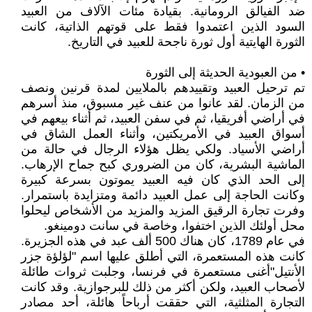
ضد الفيالق الرومانية. بقيادة مئات الآلاف من العبيد
السود الذين اعتمدوا فقط على قوتهم الذاتية، كانت
الثورة الهايتية أول ثورة ناجحة للعبيد في التاريخ.
• من العبودية الحديثة إلى الثورة
تم ترحيل العبيد وتقييدهم بالملايين لمدة قرنين ونصف
من الزمان. لقد عانوا من عنف غير مسبوق، منذ أسرهم
في أراضي أفريقيا، ثم في سفن العبيد، ثم أثناء بيعهم في
أسواق العبيد في الأمريكتين، وأثناء العمل الشاق في
أراضي الأسياد. ولكي يظل هؤلاء الرجال في حالة من
الماشية البشرية، كان من الضروري كبح جماح الإرهاب.
إلى الحد الذي كان فيه العبيد يموتون بسرعة كبيرة
وكانت الحاجة إلى عمل العبيد دائمة ومتزايدة باستمرار.
وفرت تجارة الرقيق المزيد والمزيد من الأشخاص ليحلوا
محل أولئك الذين اختفوا، وخاصة في سانت دومينغو.
في عام 1789، كان هناك 500 ألف عبد في هذه الجزيرة.
كانت هذه المستعمرة، التي أطلق عليها اسم "لؤلؤة جزر
الأنتيل"أغنى مستعمرة في فرنسا، وجلبت ثروات طائلة
لأصحاب العبيد، ولكن أكثر من ذلك للبرجوازية. وقد كانت
التجارة المثلثية، التي حققت أرباحاً هائلة، أحد مصادر