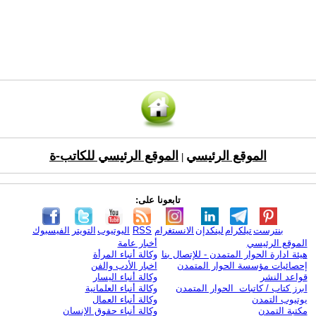
الموقع الرئيسي
الموقع الرئيسي للكاتب-ة
|
تابعونا على:
بنترست
تيلكرام
لينكدإن
الانستغرام
RSS
اليوتيوب
التويتر
الفيسبوك
الموقع الرئيسي
أخبار عامة
هيئة ادارة الحوار المتمدن - للإتصال بنا
وكالة أنباء المرأة
إحصائيات مؤسسة الحوار المتمدن
اخبار الأدب والفن
قواعد النشر
وكالة أنباء اليسار
ابرز كتاب / كاتبات الحوار المتمدن
وكالة أنباء العلمانية
يوتيوب التمدن
وكالة أنباء العمال
مكتبة التمدن
وكالة أنباء حقوق الإنسان