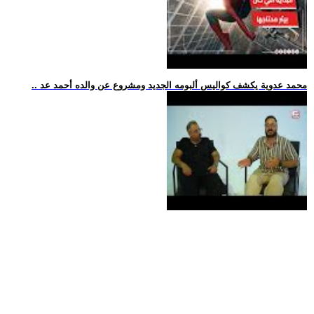
.. محمد عدوية يكشف كواليس ألبومه الجديد ومشروع عن والده أحمد عد