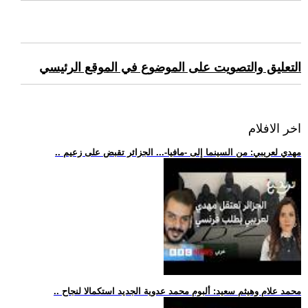
التعليق والتصويت على الموضوع في الموقع الرئيسي
اخر الافلام
.. مهدي لعريبي: من السينما إلى -مافيا-... الجزائر تقبض على زعيم
.. محمد علام وهيثم سعيد: ألبوم محمد عدوية الجديد استكمالا لنجاح