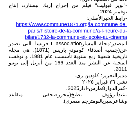
-"لويز فيوليت" فيلم من إخراج إريك بيسنارد، إنتاج
نوفمبر.2024
-رابط الخبرالأصلى:
https://www.commune1871.org/la-commune-de-
paris/histoire-de-la-commune/a-l-heure-du-
bilan/1732-la-commune-et-lecole-au-cinema
المصدر:مجلة المسارL association فرنسا. التى تصدر
عن(جمعية أصدقاء كومونة باريس (1871). هي مجلة
تاريخية شعبية ربع سنوية تأسست عام 1981. و توقفت
المجلة عن النشر منذ العدد 166 من أبريل إلى يونيو
2011.
مديرالتحرير: كلودين ري.
نشر: ٢٦ فبراير ٢٠٢٥
-كفرالدوار8مارس-اذار2025.
-عبدالرؤوف بطبخ(محررصحفى متقاعد
وشاعرسيريالىومترجم مصرى).