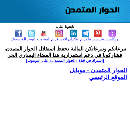
تابعونا على:
بودكاست
بنترست
تيلكرام
لينكدإن
الانستغرام
اليوتيوب
التويتر
الفيسبوك
تبرعاتكم وتبرعاتكن المالية تحفظ استقلال الحوار المتمدن،
فشاركونا في دعم استمرارية هذا الفضاء اليساري الحر
[اشترك في قناة ‫«الحوار المتمدن» على اليوتيوب]
الحوار المتمدن - موبايل
الموقع الرئيسي