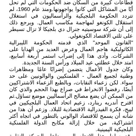
قطاعات كبيرة من السكان ضد الحكومات التي لم تحل
أيًا من المشاكل التي كانوا يواجهونها.ومنذ عام 1960، لم
تتردد الحكومة البلجيكية والرأسماليون في استغلال
استقلال الكونغو لمهاجمة مكاسب العمال. ويرجع ذلك
إلى أن شركة سوسيتيه جنرال دي بلجيكا لا تزال تسيطر
على ثلثي الاقتصاد الكونغولي.
"القانون الموحد" الذي قدمته الحكومة الليبرالية
الكاثوليكية هاجم العمال وعرض العديد من الهدايا على
الشركات. وأدى هذا إلى إضراب استمر أربعة أسابيع،
امتد خلال عطلتي عيد الميلاد ورأس السنة الجديدة.
وكان جدول الأعمال يتضمن إضرابًا عامًا ومظاهرات
وطنية لجميع العمال - الفلمنكيين والوالونيين على حد
سواء. لكن زعماء النقابات، وبالطبع الزعماء الاشتراكيين
أيضًا، رفضوا الانخراط في صراع بهذا الحجم والذي كان
من الممكن أن يضع مصالح الرأسماليين موضع تساؤل.ثم
اقترح أندريه رينارد، زعيم اتحاد العمال البلجيكيين في
لييج، فكرة الفيدرالية الاقتصادية للبلاد. وزعم أن هذا من
شأنه أن يسمح للاقتصاد الوالوني بالتطور في اتجاه أكثر
اشتراكية، من خلال إزالة مكابح الدولة الفلمنكية
البلجيكية اليمينية.