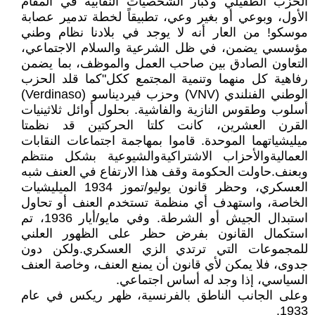
الحزب الطفيلي وكبار الشخصيات النقابية في المقام
الأول، وبوعي أو بغير وعي، تطبيقاً لخطة تدمير عصابة
موسكو! من العار أنه لا يوجد في بلادنا نظام وطني
مؤسسي يضمن، في ظل الشرعية والسلام الاجتماعي،
التعاون الصادق بين صاحب العمل والموظف، بما يضمن
رفاهية كل منهما وتنمية المجتمع ككل"كما قلد الحزب
الوطني الفنلندي (VNV) وحزب فيرديناسو (Verdinaso)
أسلوب وطقوس النازية والفاشية. بحلول أوائل ثلاثينيات
القرن العشرين، كانت كلتا الحركتين قد نظمتا
ميليشياتهما الموحدة. قاموا بمهاجمة اجتماعات النقابات
العماليةوالأحزاب الاشتراكيةوالشيوعية بشكل منتظم
وبعنف.حاولت الحكومة وقف هذا الارتفاع في العنف شبه
العسكري، وحظر قانون يوليو/تموز 1934 الميليشيات
الخاصة، واستهدف أي منظمة تستخدم العنف أو تحاول
استبدال الجيش أو الشرطة. وفي مايو/أيار 1936، تم
استكمال القانون بفرض حظر على الظهور العلني
للمجموعات التي ترتدي الزي العسكري.ولكن دون
جدوى، فلا يمكن لأي قانون أن يمنع العنف، وخاصة العنف
السياسي، إذا وجد له أساس اجتماعي.
وعلى الجانب الناطق بالفرنسية، ظهر ريكس في عام
1933.