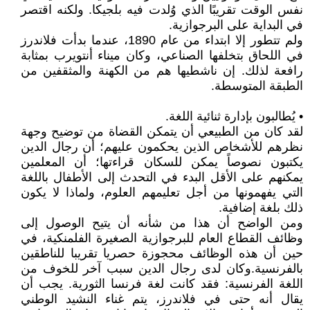
نفس الوقت تقريبًا الذي وُلدت فيه بلجيكا. ولكنه اقتصر
في البداية على البرجوازية.
ولم تتطور إلا ابتداء من عام 1890، عندما بدأت فلاندرز
في اللحاق بتخلفها الصناعي، وكان ميناء أنتويرب بمثابة
رافعة لذلك. إن ناشطيها هم من الكهنة والمثقفين من
الطبقة المتوسطة.
• يُطالبون بإدارة ثنائية اللغة.
لقد كان من الطبيعي أن يتمكن القضاة من توضيح وجهة
نظرهم للأشخاص الذين يحكمون عليهم؛ أن رجال الدين
يكتبون نصوصاً يمكن للسكان قراءتها؛ أن المعلمين
يمكنهم على الأقل البدء في التحدث إلى الأطفال باللغة
التي يفهمونها من أجل تعليمهم العلوم، ولماذا لا يكون
ذلك بلغة إضافية.
ومن الواضح أن هذا من شأنه أن يتيح الوصول إلى
وظائف القطاع العام للبرجوازية الصغيرة الفلمنكية، في
حين أن هذه الوظائف محجوزة حصريا تقريبا للناطقين
بالفرنسية.وكان لدى رجال الدين سبب آخر للخوف من
اللغة الفرنسية: فقد كانت لغة فرنسا الثورية. يجب أن
يقال أنه حتى في فلاندرز، يتم غناء النشيد الوطني