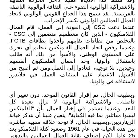
وقد سلط هذا الاتجاه المهم داخل الحركة النقابية
والاشتراكية الوالونية الضوء على الثقافة الوالونية الناطقة
بالفرنسية. لقد سمح هذا الخداع القومي الوالوني لاتحاد
العمال العماليين الوالوني بكسر الإضراب.
عندما دعت CSC إلى العودة إلى العمل، قام العمال
الفلامنكيون - الذين كان معظمهم منضمين إلى CSC -
بالتخلص من بطاقات نقابتهم وأخذوا بطاقات FGTB.
وعندما رفض اتحاد العمال الفلمنكيين تنظيم أي تحرك
على المستوى الوطني، والأسوأ من ذلك أنه طالب
باستقلال والونيا، وجد العمال الفلمنكيون أنفسهم
وحيدين، بلا توجيه، فعادوا إلى العمل.ومن ثم أصبح من
الأسهل الاعتماد على استئناف العمل في فلاندرز
لاستئنافه في والونيا.
وبطبيعة الحال، تم إقرار القانون الموحد، دون تغيير أي
فاصلة... والاشتراكية الوالونية لا تزال بعيدة كل
البعد...وعندما نستمر في إخبار العمال بأن "الفلمنكيين
ليسوا مقاتلين بما فيه الكفاية"، يتعين علينا أن نتذكر خيانة
الرينارديين.وبطبيعة الحال، لا توجد علاقة سببية مباشرة
بين هذه الخيانة في عام 1961 وصعود كتلة الفلامنكو بعد
25 عاما. لكن إضعاف نقابة العمال العماليين والتدهور