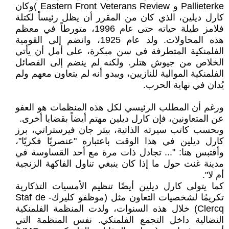
Pallieterke و Eastern Front Veterans Review )وكان
كارل ديلين، الذي كان من المقرر أن يظل رئيساً لكتلة
فلامز طيلة حياته حتى عام 1996، متورطاً في معظم
هذه المحاولات. ولد عام 1925، وانضم إلى القومية
الفلمنكية المتطرفة في سن مبكرة، على أمل أن يأتي
الخلاص من جيوش هتلر. ولكنه لم ينضم إلى الفصائل
الفلمنكية الموالية للنازيين، ويبدو أنه لم يتعاون معهم ولم
يُدان في نهاية الحرب.
ورغم أن المطلب الرئيسي لكل هذه المنظمات هو العفو
عن المتعاونين، فإن كارل ديلين مهتم أيضاً بقضايا أخرى.
وبحسب كاتب سيرته الذاتية، بيتر جان فيرستراتي، برز
كارل ديلين في هذا الوقت باعتباره "عنصريًا فكريًا"،
وأقتبس هنا: "... تجادل ذات مرة مع أحد القساوسة في
مدينة غنت حول ما إذا كان ينبغي تناول الفاكهة الزنجية
أم لا".
كما يتولى كارل ديلين أيضًا تنظيم الأمسيات التذكارية
تكريمًا لشخصيات التعاون مثل (موظفو كليرك- Staf de
Clercq) خلال هذه السنوات، ولدت المنظمة الفلمنكية
النضالية داخل التجمع الفلمنكي. نفس المنظمة التي