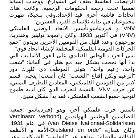
الرابطات الفاشية بعنف في الشوارع. ووجدت إسبانيا
نفسها تحت رحمة الحكومات الرجعية، وكانت هناك
اتحادات فاشية أخرى قيد الإعداد.وفي بلجيكا، ظهرت
مجموعتان في بداية ثلاثينيات القرن العشرين:
VNV و فيرديناسو.تأسس الاتحاد الوطني الفلمنكي
(VNV) في أكتوبر 1933. وكان رايموند تولينير وهندريك
بورجينون وعدد قليل من القوميين الآخرين يريدون "جمع
الحركات القومية الفلمنكية المختلفة لإنشاء اتحاد قوي".
تبنى الحزب الوطني الفنلندي على الفور الأساليب التي
بدا أنها نجحت بشكل جيد مع هتلر في ألمانيا: "شعب
واحد، زعيم واحد". يتولى الموظف دي كليرك دور
"الزعيم"ولكن إقناع "الشعب" كان أصعب! يتخلّى قسم
كبير من القوميين الفلمنكيين، المعادين للتطرف اليميني،
عن حزب VNV. بالنسبة للحزب الذي كان لديه طموح
لتوحيد جميع الشعب الفلمنكي، فقد بدأ بشكل سيئ.
تأسس حزب فلمنكي آخر، وهو (فيرديناسو :جمعية
التضامنيين الوطنيين الهولنديين (Verdinaso: Verbond
van Dietse Nationaal-Solidaristen) في عام 1931.
وكان شعاره "Dietsland en orde-الأمة و الأنظمة
الغذائية والنظام" ويدافع عن "التعاونية" الشركاتية وعن