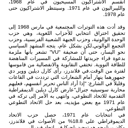
انقسم الاشتراكيون المسيحيون في عام 1968،
والليبراليون في عام 1971. وسينتظر الاشتراكيون حتى
عام 1978.
وقد أدت هذه التوترات المجتمعية في مارس 1968 إلى
تحقيق اختراق انتخابي للأحزاب اللغوية، وهي حزب
الوحدة الوالونية، وحزب الجبهة الشعبية الفرنسية، وحزب
التجمع الوالوني.لكن بشكل عام، يتجه المشهد السياسي
نحو اليسار، حتى أن صحيفة "VU" تشعر بأنها ملزمة
بدعوة قراء جريدتها للمشاركة في المسيرات المناهضة
للطاقة النووية. تختفي النقابوية والانفصالية من قاموسها
لفترة من الوقت.في فلاندرز، رأى كارل ديلين ووير دي
جمهورهما ينهار أمام الشعارات التي ترددت في القاعات
وقليلاً في الشارع: "إذا أراد الناس تحرير أنفسهم، فعليهم
محاربة سوسيتيه جنرال"عارض كارل ديلين الديمقراطية
التقدمية للاتحاد التطوعي، وانتهى به الأمر إلى تركه في
عام 1971 مع بعض مؤيديه، بعد حل الاتحاد التطوعي
التطوعي.
في انتخابات عام 1971، حصل حزب الاتحاد
الديموقراطي على 18.8% من الأصوات في فلاندرز،
وكان برنامجه هو توحيد بلجيكا في اتحاد فيدرالي.