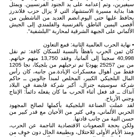
سيفيرين، وتم إعدامه على يد الجنود الفرنسيين. ويمثل
هذا بداية مسيرة الاستشهاد التي لا يزال حزب فلاندرز
يحافظ عليها حتى اليوم.انضم العديد من الناشطين من
أقصى اليمين الناطق بالفرنسية والفلمندي إلى الجيش
الألماني على الجبهة الشرقية لمحاربة "البلشفية".
• نهاية الحرب العالمية الثانية: قمع التعاون
كان ثمن الحرب باهظاً بالنسبة للسكان كافة: تم نقل
40,998 سجيناً إلى ألمانيا، وفقد 13,750 منهم حياتهم.
من بين 25257 يهوديًا تم ترحيلهم من بلجيكا، نجا 1205
فقط من أهوال معسكرات الإبادة.من جانبه، كان رأس
المال البلجيكي الكبير، المخلص لمبدأ جالوبين ــ حاكم
شركة سوسيتيه جنرال، أكبر شركة قابضة في البلاد
آنذاك ــ قد فعل أثناء الحرب ما كان يفعله دائماً: الإنتاج
وجني الأرباح.
لقد عملت الصناعة البلجيكية بأكملها لصالح المجهود
الحربي الألماني، وفي كثير من الأحيان مع قدر كبير من
حسن النية من جانب قادتها.
ولكن بحجة الصعوبات الاقتصادية الناجمة عن الحرب،
ومنذ الأيام الأولى للاحتلال، وبطبيعة الحال دون خوف من