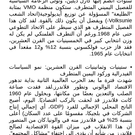
سنوات انضم إليها كارل ديلين، وتولى الزعامة السياسية
للفصيل اليميني المتطرف. ستكون منظمة VMO بمثابة
"الطليعة" المسؤولة عن توزيع أيديولوجية(اتحاد الشعب
Volksunie-) ويفضل أن يكون ذلك بالقوة. لقد كان هذا
الفصيل المتطرف هو الذي سيطر على الاتحاد التطوعي
حتى عام 1968.ورغم أن التطرف الفلمنكي لم يكن له
وزن انتخابي كبير في الخمسينيات من القرن العشرين،
فقد فاز حزب فولكسوني بنسبة 12% و12 مقعداً في
انتخابات عام 1965.
• ستينيات وثمانينيات القرن العشرين: نمو السياسات
الفيدرالية وركود اليمين المتطرف
شهدت فترة ما بعد الحرب العالمية الثانية بداية تدهور
الاقتصاد الوالوني وتطور فلاندرز.لقد فقدت صناعة
الصلب والتعدين بعضًا من مكانتها، وبحلول عام 1960
كانت فلاندرز قد لحقت بالركب اقتصاديًا. اليوم، أصبح
الناتج المحلي الإجمالي للفرد (GDP، أي إجمالي إنتاج
الشركات في بلجيكا، مقسومًا على عدد السكان) أعلى
بنسبة 25% في فلاندرز منه في والونيا.كان من المتصور
أن هذا الانقلاب في ميزان القوة الاقتصادية لصالح
فلاندرز من شأنه أن يؤدي إلى اختفاء "مشاكل المجتمع".