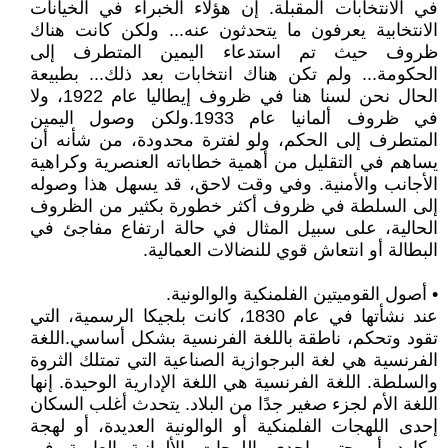
في الانتخابات المقبلة. إن هؤلاء الخبراء في الخيانات
الانتخابية يعرفون ما يتحدثون عنه... ولكن كانت هناك
ظروف حيث تم استدعاء اليمين المتطرف إلى
الحكومة... ولم تكن هناك انتخابات بعد ذلك... بطبيعة
الحال نحن لسنا هنا في ظروف إيطاليا عام 1922، ولا
في ظروف ألمانيا عام 1933.ولكن وصول اليمين
المتطرف إلى الحكم، ولو لفترة محدودة، من شأنه أن
يساهم في التقليل من أهمية خطاباته العنصرية وكراهية
الأجانب والأمنية. وفي وقت لاحق، قد يسهل هذا وصوله
إلى السلطة في ظروف أكثر خطورة بكثير من الظروف
الحالية، على سبيل المثال في حالة ارتفاع مفاجئ في
البطالة أو انتعاش قوي للنضالات العمالية.
• أصول القوميتين الفلمنكية والوالونية.
عند نشأتها في عام 1830، كانت بلجيكا الرسمية، التي
تقود وتحكم، ناطقة باللغة الفرنسية بشكل أساسي.اللغة
الفرنسية هي لغة البرجوازية الصناعية التي تمتلك الثروة
والسلطة. اللغة الفرنسية هي اللغة الإدارية الوحيدة. إنها
اللغة الأم لجزء صغير جدًا من البلاد. يتحدث أغلب السكان
إحدى اللهجات الفلمنكية أو الوالونية العديدة، أو لهجة