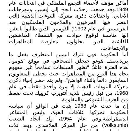
أماكن مؤهلة لأعضاء التجمع الفلمنكي في انتخابات عام
1949.وقد جمعت رحلات الحج إلى إيسير، ومهرجانات
الأغاني، واحتفالات ذكرى معركة النتوءات الذهبية (التي
انتصر فيها الحرفيون والفلاحون الفلمنكيون ضد
الفرنسيين في عام 1302!) القوميين الذين طالبوا بالعفو.
إنها مناسبة لوقوع حوادث مع النشطاء المناهضين
للفاشية الذين يحاولون معارضة المظاهرات
والاجتماعات.
أما الحكومة فهي تترك اليمين المتطرف يفعل ما
يريد.يصف هوغو جيجلز، الصحافي في موقع "هومو"،
هذه الفترة قائلاً: "تظهر السلطات تسامحاً غير مفهوم
تجاه هذا النوع من المظاهرات حيث يحظى المتعاونون
السابقون دائماً بالثناء الواضح". ولم يتم حظر إحياء ذكرى
معركة النتوءات الذهبية إلا مرة واحدة فقط، في عام
1968، من قبل رئيس بلدية أنتويرب كريبيك تحت ضغط
من الحزب الشيوعي والمقاومة.
إن ما حدث عام 1968 يثبت في الواقع أن سياسة
الحكومة تحركها علاقات القوة، وليس المشاعر
الديمقراطية.وفي عام 1954، ولد اتحاد الشعب
(Volksunie) من حل المركز الفلامندي. وبعد ثلاث