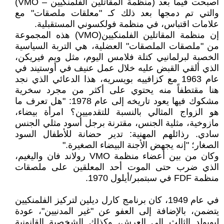
أصبحت فيما بعد (منظمة المقاتلين الفلمنكيين – VMO)
والتي تم دمجها بعد ذلك كـ "معلقات ملصقات" مع
علامات اقتباس، في منظمة فولكسوني المستقبلية.
إن منظمة المقاتلين الفلمنكيين(VMO) هذه المجموعة
من "ملصقات الملصقات" العضلية، هي التربة السياسية
الخصبة لبرلمانيي كتلة فلامس اليوم، مثل ويم فيريكن،
الذي ألقي القبض عليه خلال عمل عنيف في أوستيند في
عام 1963 مع كزافييه بويسريه، هذا الدعائي الذي نجد
هنا مقتطفاً منه يحتوي على أكثر من مجرد سخرية
مشكوك فيها يعود تاريخه إلى عام 1978: "هل تعرف ما
هو الزواج المثالي بالنسبة للتقدميين؟ امرأة بيضاء،
مازوخية، مثلية الجنس، مقترنة برجل أسود مثلي الجنس
سادي. رذائلهم المهنية: تدير حضانة للأطفال السود
الصغار؛ "إنه يجهض الأجنة البيضاء الصغيرة."
وكان من بين أعضاء منظمة VMO رولاند فان واليغيم،
الذي ضرب حتى الموت أحد المعلقين على ملصقات
منظمة FDF في سبتمبر/أيلول 1970.
في عام 1949، كان برنامج كارل ديلين لتركيز الفلمنكيين
يتضمن، بالإضافة إلى العفو عن "غير المدنيين"، عودة
ليوبولد الثالث إلى العرش، وكذلك الشخصية القانونية