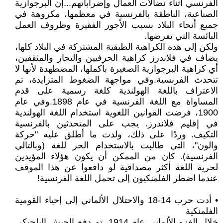
الفرنسي أثناء نضالات العمال وإضراباتهم...إن البرجوازية
الصناعية، الناطقة بالفرنسية في معظمها، مكروهة في
جميع أنحاء البلاد بسبب الأجور الفقيرة وظروف العمل
البائسة التي تفرضها.
ولكن إلى هذه الكراهية الطبقية المشتركة في البلاد كلها،
يضاف في فلاندرز كراهية الحرفيين والتجار والمثقفين،
أي كراهية البرجوازية الصغيرة بأكملها، المضطهدة لأنها لا
تتحدث الفرنسية.وفي مواجهة الضغوط المتزايدة، تم
الاعتراف باللغة الهولندية كلغة رسمية على قدم
المساواة مع اللغة الفرنسية في عام 1898.وفي عام
1900، فرضت القوانين اللغوية استخدام اللغة الهولندية
في إقليم فلاندرز. يجب على المتحدثين بالفرنسية
التكيف. وردًا على ذلك، ولدت ما أطلق عليه "حركة
والون"، التي طالبت بالاستخدام الحر للغة (وبالتالي
الفرنسية). كان من الممكن أن يكون هؤلاء المؤيدين
لحرية اللغة أكثر مصداقية لو دافعوا عن هذا الموقف
عندما اضطر الفلمنكيون إلى تحمل اللغة الفرنسية!
• أدت حرب 14-18 والاحتلال الألماني إلى إحياء القومية
الفلمنكية
خلال الغزو الألماني عام 1914، تم دفع الجيش البلجيكي