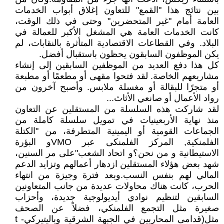
بين نتائج هذا "القمع" للتعاون إغلاق أبواب الخدمات
العامة أمام "غير المتحضرين" وحتى في ذلك الوقت،
كانت الخدمات العامة هي المشغل الأكبر للعمالة في
البلاد. وفي القطاعات الاقتصادية المتأثرة بالنقابات، لم
يكن الموظفون السابقون يحظون باستقبال أفضل.
كل هذا دفع العديد من الموظفين السابقين إلى إنشاء
مشاريعهم الخاصة. لقد فتحوا مقهى أو مطعمًا أو مطبعة
أو متجرًا للبقالة أو مغسلة ملابس. وأصبح آخرون من
رواد الأعمال أو صانعي الأثاث...
لقد شاركت هذه السلسلة من المستقلين عن التعاون
منذ نهاية الأربعينيات في تمويل سلسلة كاملة من
الجماعات القومية أو اليمينية المتطرفة، من "الكتلة
الفلمنكية, المركز الفلمنكى عبر VMOو البؤرة
الاستيطانية و من نحن؟و اتحاد الشعب"على مر السنين،
شهد بعض هؤلاء المستقلين ازدهار أعمالهم وتزايد الدعم
المالي لهم بنفس النسب.وبعد فترة وجيزة من انتهاء
الحرب، كانت هناك محاولات عديدة من جانب المتعاونين
السابقين لتنظيم نوادي أيديولوجية جديدة، وأحزاب
صغيرة مثل التجمع الفلمنكي، فضلاً عن الصحف
مثل(قدامى المحاربين في الجبهة الشرقية وباليتيركي- t