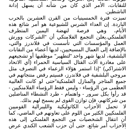
للنقابات، الأمر الذي كان من شأنه أن يسهل إدانة
الناشطين.
تميزت فترة الخمسينيات من القرن العشرين بالحرب
الباردة. إن العداء الشرس للشيوعية هو أمر شائع هذه
الأيام، وهي فرصة لنهضة اليمين المتطرف
الفلمنكي.يعلن التجمع الفلامنكي أن "الشركات وورش
العمل والمؤسسات التي تأسست في فلاندرز والتي،
بالإضافة إلى العمال المسيحيين، لديها أعضاء من النقابات
البلشفية، لديها شهر واحد "لتطهير" موظفيها أو تشجيعهم
على مغادرة آلات القتال السياسية الحمراء (أي الاتحاد
الاشتراكي) "إذا استمر هؤلاء الزعماء في التصرف مثل
مروجي البلشفية في فلاندرز، فسيتم رفض منتجاتهم في
جميع المتاجر والمنازل الفلمنكية"حتى لو كانت الغالبية
العظمى من الرؤساء - وليس فقط الرؤساء الفلامنكيين -
قد رأوا بكل سرور - واهتمام - طرد النشطاء المناضلين
من شركاتهم، فإن توازن القوى لم يسمح لهم بذلك.
لا تحمل الأحزاب الكاثوليكية والليبرالية القوميين
الفلمنكيين الكثير من اللوم على تعاونهم في الماضي، كما
أن انتقال الشخصيات من التجمع الفلمنكي إلى هذه
الأحزاب أمر شائع. حتى أن حزب الشعب الكندي عرض