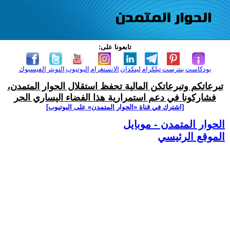
تابعونا على:
بودكاست
بنترست
تيلكرام
لينكدإن
الانستغرام
اليوتيوب
التويتر
الفيسبوك
تبرعاتكم وتبرعاتكن المالية تحفظ استقلال الحوار المتمدن،
فشاركونا في دعم استمرارية هذا الفضاء اليساري الحر
[اشترك في قناة ‫«الحوار المتمدن» على اليوتيوب]
الحوار المتمدن - موبايل
الموقع الرئيسي