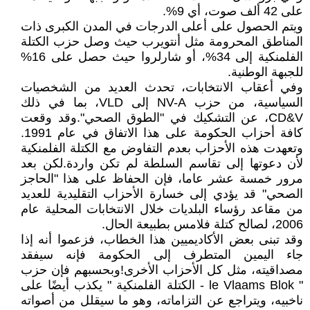
على 42 ألف صوت، أي 9%.
ويتم الحصول على أعلى الدرجات في المدن الكبرى ذات
المناطق المحرومة مثل أنتويرب حيث وصل حزب الكتلة
الفلمنكية إلى 34%، أو شارلروا حيث حصل على 16%
للجبهة الوطنية.
وفي أعقاب الانتخابات، تحدث العديد من الشخصيات
السياسية، من حزب NV-A إلى VLD، بما في ذلك
CD&V، عن التشكيك في "الطوق الصحي".وقد وقعت
كافة أحزاب الحكومة على هذا الاتفاق في عام 1991.
وتعهدت هذه الأحزاب بعدم التفاوض مع الكتلة الفلمنكية
لأن دعوتها إلى تقاسم السلطة لم تكن واردة.لكن بعد
مرور خمسة عشر عاما، فإن الحفاظ على هذا "الحاجز
الصحي" قد يؤدي إلى خسارة الأحزاب التقليدية للعديد
من مقاعد رؤساء البلديات خلال الانتخابات المحلية عام
2006، لصالح كتلة فلامس بطبيعة الحال.
وقد تبنى بعض الأكاديميين هذا الخطاب، فزعموا أنه إذا
جاء اليمين المتطرف إلى الحكومة فإنه سيفقد
مصداقيته، مثل كل الأحزاب الأخرى!وبحسبهم فإن حزب
" le Vlaams Blok - الكتلة الفلمنكية " يكذب أيضًا على
ناخبيه، ويتراجع عن التزاماته، وهو ما سيقلل من أصواته