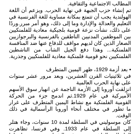
المطالب الاجتماعية والثقافية.
تم إنشاء حزب الجبهة في نهاية الحرب. ويزعم أن اللغة
الهولندية يجب أن تتمتع بمكانة مساوية للغة الفرنسية في
التعليم والعدالة والإدارة وما إلى ذلك، وهو أمر مبرر.وردًا
على ذلك، نشأت نزعة قومية بلجيكية معادية للفلمنكيين
بين الموظفين المدنيين الناطقين بالفرنسية والبرجوازيين
الصغار الذين كان لديهم مواقف للدفاع عنها ضد المنافسة
الفلمنكية... وهذا دفع الجيل الشاب من الناشطين
الفلمنكيين نحو قومية فلمنكية معادية للفلمنكيين وجذرية.
• بعد أزمة 1929، ظهر اليمين المتطرف
في ثلاثينيات القرن العشرين، وبعد مرور عشر سنوات
على نهاية الحرب العالمية
انزلقت أوروبا إلى الأزمة الناجمة عن انهيار سوق الأسهم
الأميركية في عام 1929.ثم اندمج جزء من الحركة
القومية الفلمنكية مع نشاط اليمين المتطرف على غرار
ما تطور في مختلف أنحاء أوروبا الرأسمالية في ذلك
الوقت.
كان موسوليني في السلطة لمدة 10 سنوات، وجاء هتلر
إلى السلطة في عام 1933. وفي فرنسا، تظاهرت