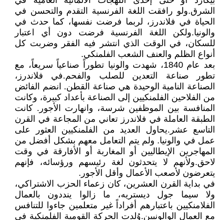
بيكارد أو حتى إحدى اللهجات الألمانية العامية في
الشرق.ولو رافقت اللغة الفرنسية التقدم والتحسن في
الحياة في فلاندرز، لربما فرضت نفسها، كما حدث في
والونيا.ولكن اللغة الفرنسية فرضت دون أي اعتبار
للسكان، في الوقت الذي انتشر فيه الفقر وضربت كل
أنواع الظلم والعنف الشعب الفلمنكي.
بعد عام 1840، شهدت والونيا تطوراً صناعياً سريعاً، مع
تطور صناعة التعدين للصلب والفحم.في فلاندرز،
الصناعة النامية الوحيدة هي صناعة القطن. انضم الفائض
من الفلاحين الفلمنكيين إلى الصناعة بأعداد كبيرة، وكانت
المنافسة بين الموظفين شرسة، وانهارت الأجور. كانت
الطبقة العاملة في فلاندرز تعاني من المجاعة في القرن
التاسع عشر.يحاول العديد من الفلمنكيين العثور على
عمل في والونيا. ولم يتم التعامل معهم بشكل أفضل من
المهاجرين الإيطاليين أو المغاربة أو الأفارقة في وقت
لاحق.ولأنهم لا يتحدثون لغة رئيسهم ورؤسائه، فإنهم
يتعرضون لأصعب الأعمال وأقل الأجور.
في بداية القرن العشرين، كان زعماء الحزب الاشتراكي،
ولا سيما جول ديستريه، ما زالوا ينددون بالعمال
الفلامنكيين باعتبارهم أفراداً غير متعلمين جاءوا للتنافس
مع العمال الوالونيين.وُلدت الحركة القومية الفلمنكية في