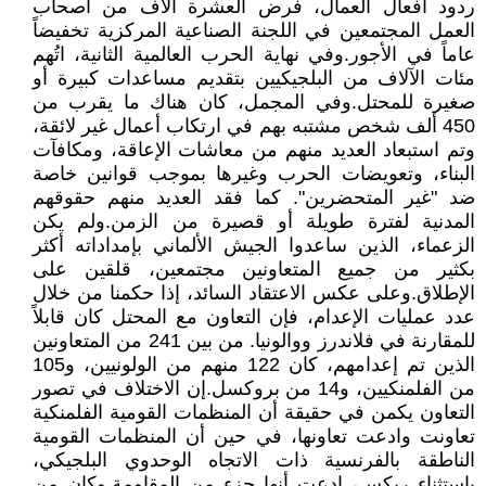
ردود أفعال العمال، فرض العشرة آلاف من أصحاب
العمل المجتمعين في اللجنة الصناعية المركزية تخفيضاً
عاماً في الأجور.وفي نهاية الحرب العالمية الثانية، اتُهم
مئات الآلاف من البلجيكيين بتقديم مساعدات كبيرة أو
صغيرة للمحتل.وفي المجمل، كان هناك ما يقرب من
450 ألف شخص مشتبه بهم في ارتكاب أعمال غير لائقة،
وتم استبعاد العديد منهم من معاشات الإعاقة، ومكافآت
البناء، وتعويضات الحرب وغيرها بموجب قوانين خاصة
ضد "غير المتحضرين". كما فقد العديد منهم حقوقهم
المدنية لفترة طويلة أو قصيرة من الزمن.ولم يكن
الزعماء، الذين ساعدوا الجيش الألماني بإمداداته أكثر
بكثير من جميع المتعاونين مجتمعين، قلقين على
الإطلاق.وعلى عكس الاعتقاد السائد، إذا حكمنا من خلال
عدد عمليات الإعدام، فإن التعاون مع المحتل كان قابلاً
للمقارنة في فلاندرز ووالونيا. من بين 241 من المتعاونين
الذين تم إعدامهم، كان 122 منهم من الولونيين، و105
من الفلمنكيين، و14 من بروكسل.إن الاختلاف في تصور
التعاون يكمن في حقيقة أن المنظمات القومية الفلمنكية
تعاونت وادعت تعاونها، في حين أن المنظمات القومية
الناطقة بالفرنسية ذات الاتجاه الوحدوي البلجيكي،
باستثناء ريكس، ادعت أنها جزء من المقاومة.وكان من