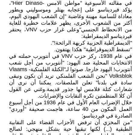
في مقالته الأسبوعية "مواطن الامس -Hier Dinaso"،
يؤكد فيرديناسو على إعجابه بهتلر وموسوليني ويطور
معاداة للسامية مهينة وغاضبة "إن الشعب اليهودي اليوم،
أكثر من الشعوب الأخرى، يظهر علامات خطيرة للغاية
من الانحطاط الجنسي"وعلى غرار حزب VNV، يحتقر
فيرديناسو الديمقراطية:
"الديمقراطية الحزبية كريهة الرائحة!".
"تسقط الديموقراطية" هكذا يهتفون.
في عام 1938، ركز حزب VNV في أنتويرب حملته في
الانتخابات المحلية ضد اليهود: "أنتويرب من أجل شعب
أنتويرب! اليهود خارجا. صوتوا لـ"الكتلة الفلمنكية- Vlaams
Volksblok "نحن الشعب الفلمنكي نريد أن نكون ونبقى
سادة في بلدنا" تعلن الملصقات. يمكننا أن نرى أن
شعارات كتلة فلامس لها جذور قديمة.وغني عن القول
أن كلا المنظمتين تكره النقابات والإضرابات.
خلال الإضراب العام الأول في عام 1936 من أجل أسبوع
العمل المكون من 40 ساعة، هاجمت صحيفة "أوردي"
الصادرة في فيرديناسو:
"من المخزي أن ترفض الأحزاب القضاء على النقابية
الطبقية (...) لكنها تبقيها حية بشكل منهجي: لصالح