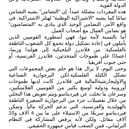
الدولة القوية.
هذه المفردات مضللة عمداً. إن "التضامن" يشبه التضامن
تمامًا كما يشبه "الاشتراكية الوطنية" لهتلر الاشتراكية. في
واقع الأمر، التضامن الوحيد الذي ينادي به "المتضامنون"
هو تضامن العمال مع أصحاب العمل.
أما بالنسبة لأمة تيوا، فهي أسطورة القوميين الذين
يأملون في إعادة تشكيل دولة تجمع كل الشعوب الناطقة
بالفلمنكية: من فلاندرز البلجيكية إلى هولندا وربما،
اعتمادًا على طموحات المتحدثين، فلاندرز الفرنسية، أو
حتى جنوب أفريقيا.
وحتى اليوم، لا يزال هذا هو حلم بعض المجموعات التي
تشكل الكتلة الفلمنكية.لكن البرجوازية الصناعية
والاوليجارشيةالمالية في فلاندرز كانت لديها طموحات
أوروبية ودولية أوسع بكثير من القوميين الفلامنكيين،
وسرعان ما تخلت عن فيرديناسو.ويتم تعويض هذا التخلي
من خلال تفضيلات جزء من البرجوازية الصغيرة الناطقة
بالهولندية والفرنسية، التي تدعم الحركة مالياً. وتمكن
فيرديناسو سريعًا من الاستيلاء على ما بين 4 آلاف و10
آلاف مقاتل. ولكن لأنه يرفض المشاركة في النظام
البرلماني، فمن الصعب قياس جمهوره الحقيقي.