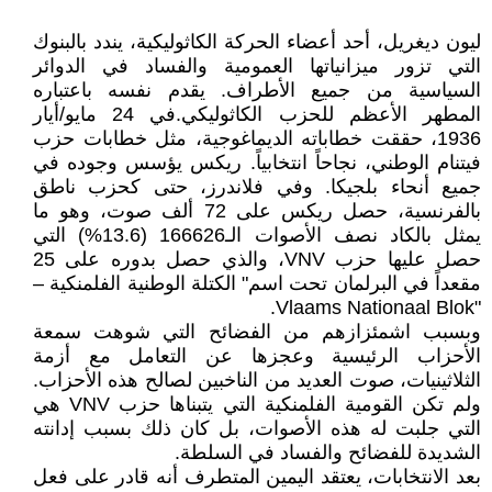
ليون ديغريل، أحد أعضاء الحركة الكاثوليكية، يندد بالبنوك
التي تزور ميزانياتها العمومية والفساد في الدوائر
السياسية من جميع الأطراف. يقدم نفسه باعتباره
المطهر الأعظم للحزب الكاثوليكي.في 24 مايو/أيار
1936، حققت خطاباته الديماغوجية، مثل خطابات حزب
فيتنام الوطني، نجاحاً انتخابياً. ريكس يؤسس وجوده في
جميع أنحاء بلجيكا. وفي فلاندرز، حتى كحزب ناطق
بالفرنسية، حصل ريكس على 72 ألف صوت، وهو ما
يمثل بالكاد نصف الأصوات الـ166626 (13.6%) التي
حصل عليها حزب VNV، والذي حصل بدوره على 25
مقعداً في البرلمان تحت اسم" الكتلة الوطنية الفلمنكية –
"Vlaams Nationaal Blok.
وبسبب اشمئزازهم من الفضائح التي شوهت سمعة
الأحزاب الرئيسية وعجزها عن التعامل مع أزمة
الثلاثينيات، صوت العديد من الناخبين لصالح هذه الأحزاب.
ولم تكن القومية الفلمنكية التي يتبناها حزب VNV هي
التي جلبت له هذه الأصوات، بل كان ذلك بسبب إدانته
الشديدة للفضائح والفساد في السلطة.
بعد الانتخابات، يعتقد اليمين المتطرف أنه قادر على فعل