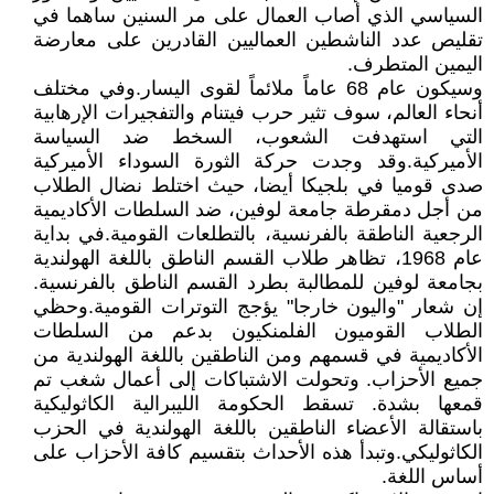
السياسي الذي أصاب العمال على مر السنين ساهما في
تقليص عدد الناشطين العماليين القادرين على معارضة
اليمين المتطرف.
وسيكون عام 68 عاماً ملائماً لقوى اليسار.وفي مختلف
أنحاء العالم، سوف تثير حرب فيتنام والتفجيرات الإرهابية
التي استهدفت الشعوب، السخط ضد السياسة
الأميركية.وقد وجدت حركة الثورة السوداء الأميركية
صدى قوميا في بلجيكا أيضا، حيث اختلط نضال الطلاب
من أجل دمقرطة جامعة لوفين، ضد السلطات الأكاديمية
الرجعية الناطقة بالفرنسية، بالتطلعات القومية.في بداية
عام 1968، تظاهر طلاب القسم الناطق باللغة الهولندية
بجامعة لوفين للمطالبة بطرد القسم الناطق بالفرنسية.
إن شعار "واليون خارجا" يؤجج التوترات القومية.وحظي
الطلاب القوميون الفلمنكيون بدعم من السلطات
الأكاديمية في قسمهم ومن الناطقين باللغة الهولندية من
جميع الأحزاب. وتحولت الاشتباكات إلى أعمال شغب تم
قمعها بشدة. تسقط الحكومة الليبرالية الكاثوليكية
باستقالة الأعضاء الناطقين باللغة الهولندية في الحزب
الكاثوليكي.وتبدأ هذه الأحداث بتقسيم كافة الأحزاب على
أساس اللغة.