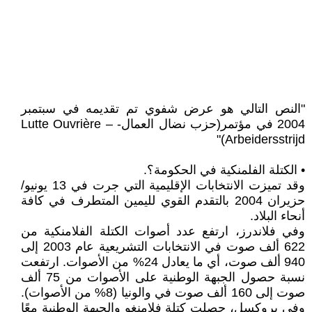
"النص التالي هو عرض شفوي تم تقديمه في سبتمبر
2004 في مؤتمر(حزب نضال العمال- Lutte Ouvrière –
Arbeidersstrijd)"
• الكتلة الفلمنكية في الحكومة؟.
وقد تميزت الانتخابات الإقليمية التي جرت في 13 يونيو/
حزيران 2004 بالتقدم القوي لليمين المتطرف في كافة
أنحاء البلاد.
وفي فلاندرز، ارتفع عدد أصوات الكتلة الفلامنكية من
622 ألف صوت في الانتخابات التشريعية عام 2003 إلى
940 ألف صوت، أي ما يعادل 24% من الأصوات. ارتفعت
نسبة حصول الجبهة الوطنية على الأصوات من 75 ألف
صوت إلى 160 ألف صوت في والونيا (8% من الأصوات).
وفي بروكسل، حصلت كتلة فلامنغو والجبهة الوطنية معًا