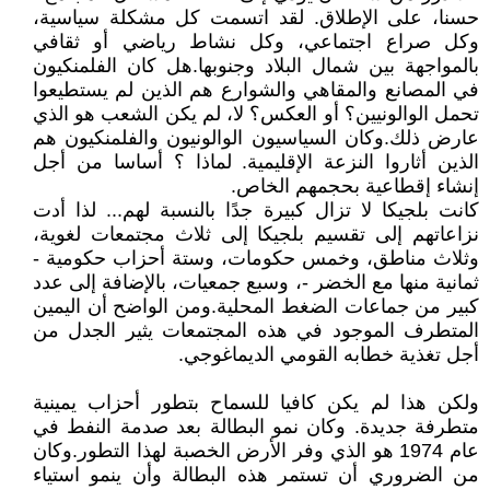
حسنا، على الإطلاق. لقد اتسمت كل مشكلة سياسية،
وكل صراع اجتماعي، وكل نشاط رياضي أو ثقافي
بالمواجهة بين شمال البلاد وجنوبها.هل كان الفلمنكيون
في المصانع والمقاهي والشوارع هم الذين لم يستطيعوا
تحمل الوالونيين؟ أو العكس؟ لا، لم يكن الشعب هو الذي
عارض ذلك.وكان السياسيون الوالونيون والفلمنكيون هم
الذين أثاروا النزعة الإقليمية. لماذا ؟ أساسا من أجل
إنشاء إقطاعية بحجمهم الخاص.
كانت بلجيكا لا تزال كبيرة جدًا بالنسبة لهم... لذا أدت
نزاعاتهم إلى تقسيم بلجيكا إلى ثلاث مجتمعات لغوية،
وثلاث مناطق، وخمس حكومات، وستة أحزاب حكومية -
ثمانية منها مع الخضر -، وسبع جمعيات، بالإضافة إلى عدد
كبير من جماعات الضغط المحلية.ومن الواضح أن اليمين
المتطرف الموجود في هذه المجتمعات يثير الجدل من
أجل تغذية خطابه القومي الديماغوجي.
ولكن هذا لم يكن كافيا للسماح بتطور أحزاب يمينية
متطرفة جديدة. وكان نمو البطالة بعد صدمة النفط في
عام 1974 هو الذي وفر الأرض الخصبة لهذا التطور.وكان
من الضروري أن تستمر هذه البطالة وأن ينمو استياء