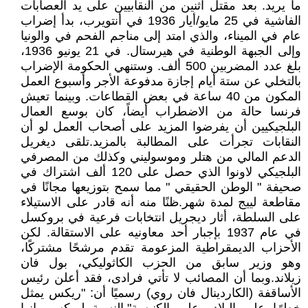
ما يريد. بعد مقتل اثنين من النقابيين على يد العصابات
الفاشية في 25 مايو/أيار 1936 في أنتويرب، بدأ إضراب
عام في الميناء، والذي امتد إلى مناجم الفحم في والونيا
وإلى الجبهة الوطنية في هيرستال. في 21 يونيو 1936،
بلغ عدد المضربين 500 ألف. وستنهي الحكومة الإضراب
بالتخلي عن ستة أيام إجازة مدفوعة الأجر وأسبوع العمل
المكون من 40 ساعة في بعض القطاعات. وبينما تعيش
فرنسا حالة من الاضطراب أيضاً، كان بوسع العمال
البلجيكيين أن يفرضوا المزيد على أصحاب العمل لو أن
النقابات تجرأت على المطالبة بالمزيد.تلقى ديغريل
الدعم المالي من هتلر وموسوليني وكذلك من المصرفي
البلجيكي لاونوا الذي حصل على 120 ألف اشتراك في
صحيفة " الوطن الحقيقي " مما سمح بتوزيعها مجانًا في
مقاطعة لييج لمدة شهر.ظنًا منه أنه قادر على الاستيلاء
على السلطة، أثار ديجريل انتخابات فرعية في بروكسل
في عام 1937 بإجبار أحد معاونيه على الاستقالة. لكن
الأحزاب الديمقراطية المزعومة تقدم مرشحًا مشتركًا،
وهو وزير سابق من الحزب الكاثوليكي، بول فان
زيلاند.وبما أن المصائب لا تأتي فرادى، فقد أعلن رئيس
الأساقفة (الكاردينال فان روي) رسميًا أن: "ريكس يمثل