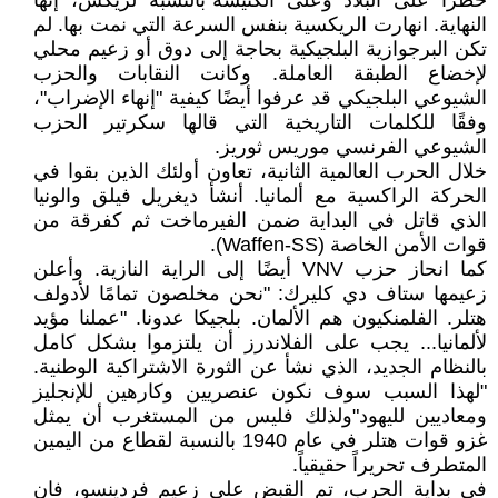
خطرًا على البلاد وعلى الكنيسة"بالنسبة لريكس، إنها
النهاية. انهارت الريكسية بنفس السرعة التي نمت بها. لم
تكن البرجوازية البلجيكية بحاجة إلى دوق أو زعيم محلي
لإخضاع الطبقة العاملة. وكانت النقابات والحزب
الشيوعي البلجيكي قد عرفوا أيضًا كيفية "إنهاء الإضراب"،
وفقًا للكلمات التاريخية التي قالها سكرتير الحزب
الشيوعي الفرنسي موريس ثوريز.
خلال الحرب العالمية الثانية، تعاون أولئك الذين بقوا في
الحركة الراكسية مع ألمانيا. أنشأ ديغريل فيلق والونيا
الذي قاتل في البداية ضمن الفيرماخت ثم كفرقة من
قوات الأمن الخاصة (Waffen-SS).
كما انحاز حزب VNV أيضًا إلى الراية النازية. وأعلن
زعيمها ستاف دي كليرك: "نحن مخلصون تمامًا لأدولف
هتلر. الفلمنكيون هم الألمان. بلجيكا عدونا. "عملنا مؤيد
لألمانيا... يجب على الفلاندرز أن يلتزموا بشكل كامل
بالنظام الجديد، الذي نشأ عن الثورة الاشتراكية الوطنية.
"لهذا السبب سوف نكون عنصريين وكارهين للإنجليز
ومعاديين لليهود"ولذلك فليس من المستغرب أن يمثل
غزو قوات هتلر في عام 1940 بالنسبة لقطاع من اليمين
المتطرف تحريراً حقيقياً.
في بداية الحرب، تم القبض على زعيم فردينسو، فان