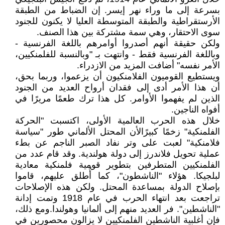
بسرعة إلى ما وراء نهر إيسر. إن الضباط من الطبقة
الأرستقراطية والطبقة المتوسطة العليا لا يكنون للجنود
سوى الاحتقار، وهي سمة مشتركة بين هذا الصنف.
ولكن حقيقة أنهم أصدروا أوامرهم باللغة الفرنسية -
وباللغة الفرنسية فقط - وانتهت بـ "وبالنسبة للفلمنكيين،
الأمر نفسه" أضافت المزيد من الازدراء.
ويستطيع القوميون الفلامنكيون أن يزعموا، وربما بحق،
أن هذا الأمر أدى إلى فقدان أرواح العديد من الجنود
الذين لم يفهموا الأوامر. كل هذا ترك طعمًا مريرًا في
أفواه الناجين.
خلال هذه الحرب العالمية الأولى، اكتسبت "الحركة
الفلمنكية" زخمًا كبيرًالأن المحتل الألماني طور "سياسة
فلامنكية" لعبت على وتر نفاد الصبر الناجم عن بطء
عملية تحويل فلاندرز إلى دولة هولندية. وقد قام عدد من
الفلمنكيين المتطرفين بتطوير قومية فلمنكية معادية
لبلجيكا. هؤلاء "الناشطون"، كما أُطلق عليهم، قاموا
بإصلاح الدولة بمساعدة المحتل. ولكن هذه الإصلاحات
تراجعت بعد انتهاء الحرب في عام 1918 وتمت إدانة
"الناشطين". فر العديد منهم إلى ألمانيا وهولندا.ومع ذلك،
فإن أغلبية الناشطين الفلمنكيين لا يزالون محصورين في