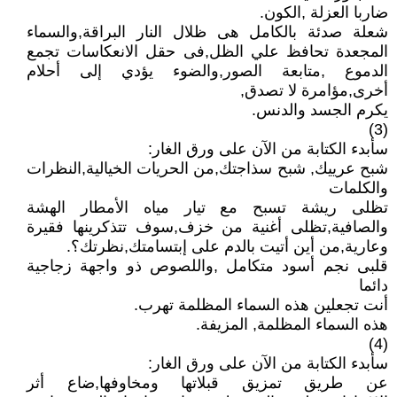
ضاربا العزلة ,الكون.
شعلة صدئة بالكامل هى ظلال النار البراقة,والسماء
المجعدة تحافظ علي الظل,فى حقل الانعكاسات تجمع
الدموع ,متابعة الصور,والضوء يؤدي إلى أحلام
أخرى,مؤامرة لا تصدق,
يكرم الجسد والدنس.
(3)
سأبدء الكتابة من الآن على ورق الغار:
شبح عرييك, شبح سذاجتك,من الحريات الخيالية,النظرات
والكلمات
تظلى ريشة تسبح مع تيار مياه الأمطار الهشة
والصافية,تظلى أغنية من خزف,سوف تتذكرينها فقيرة
وعارية,من أين أتيت بالدم على إبتسامتك,نظرتك؟.
قلبى نجم أسود متكامل ,واللصوص ذو واجهة زجاجية
دائما
أنت تجعلين هذه السماء المظلمة تهرب.
هذه السماء المظلمة, المزيفة.
(4)
سأبدء الكتابة من الآن على ورق الغار:
عن طريق تمزيق قبلاتها ومخاوفها,ضاع أثر