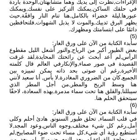
الإغراءات,نظرت إلى يديك وهما متشابهتان,الوحدة باردة
في حلقك الساكن,يمكنك التركيز على نفسك,ويمكنك
عبورها,ليلة خضراء بالكامل,هنا تنام النار واقفًة,حيث
يظهر البرق ثدييك,والموت لا يذبل الشهوات,فلتحافظين
دائمًا على ابتسامتك ومظهرك.
(5)
سأبدء الكتابة من الآن على ورق الغار:
بعض الطيور أكبر من الرياح,والنور أشعل الليل مقطوع
الرأس,لم أعد أبحث عن رائحتك المحايدة,لقد غرقت
القصيدة فى صور صماء,والإنكارفي العالم قال كلمته
الأخيرة,رغم أن صوتى بحد ذاته يمكن تمييزه بين
الجميع,كان من الضروري المغادرة,لا بأس, أنا سعيد لأنني
هنا وسط الريح والمطر,من أجل المطر الذي
سيبللنا,والقلق هنا تحت سماء مدمرة,بهذه السعادة، لاحقًا
سيتحقق الحلم هنا.
(6)
سأبدء الكتابة من الآن على ورق الغار:
في قلب السماء, تحلق طيور السنونو, هادئ أحلم وكلى
أمل,رغم كل شيء مختلف,وجوه الناس,وعود المجد,لا
أستطيع رؤية أي شيء,كل مساء تحت ضوء المصابيح,لم
نعد بحاجة للقراءة,لم يعد النوم ضروريًا, لم يعد من