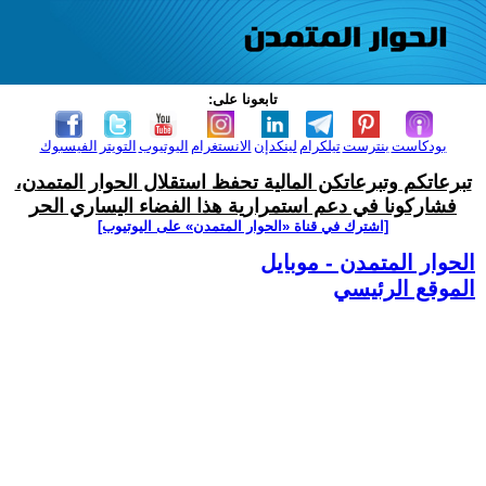
تابعونا على:
بودكاست
بنترست
تيلكرام
لينكدإن
الانستغرام
اليوتيوب
التويتر
الفيسبوك
تبرعاتكم وتبرعاتكن المالية تحفظ استقلال الحوار المتمدن،
فشاركونا في دعم استمرارية هذا الفضاء اليساري الحر
[اشترك في قناة ‫«الحوار المتمدن» على اليوتيوب]
الحوار المتمدن - موبايل
الموقع الرئيسي