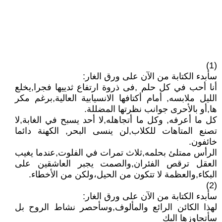
(1)
سأبدء الكتابة من الآن على ورق الغار:
أنا أحب في كل حلم ,فى ذروة ارتفاع ثدييها فجرا,يخلع
الليل ملابسه, أمام أكتافها الانسيابية العالية,برغم مكر
ها,أو بالأحرى جوانب نظرتها المضللة.
كل ما أعرفه, وكل ما أتجاهله,لا أحد يسبح في الغابة,لا
تصنع المتاهات للكلاب,لن ينسى البحر, الكهنة دائما
خائفون.
الرأس ممتلئ بحلمه,ثلاث تمرات في الفلوت,عندما يغيب
العقل ترقص الفئران,والصمت يجبر العاشقين على
البكاء,والعظمة لا تتكون من الحيل،ولكن من الأخطاء.
(2)
سأبدء الكتابة من الآن على ورق الغار:
لهذا الكائن الرائع والمألوف,وسأحصر نشاط الروح بل
سأتجاوزها اليك