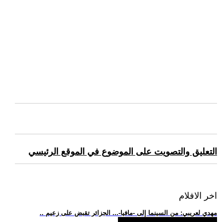
التعليق والتصويت على الموضوع في الموقع الرئيسي
اخر الافلام
.. مهدي لعريبي: من السينما إلى -مافيا-... الجزائر تقبض على زعيم