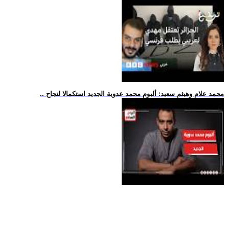
.. محمد علام وهيثم سعيد: ألبوم محمد عدوية الجديد استكمالا لنجاح