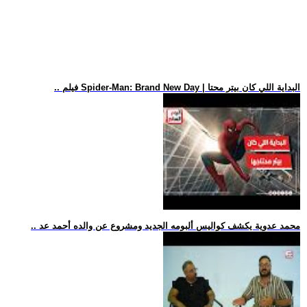
.. فيلم Spider-Man: Brand New Day | البداية اللي كان بيتر محتا
.. محمد عدوية يكشف كواليس ألبومه الجديد ومشروع عن والده أحمد عد