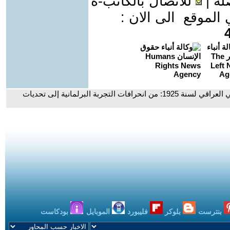
لة
|
للاتصال بالكاتب-ة
موقع الى الان :
- الذكرى المئوية لصدور القانون الأساسي العراقي لسنة 1925: من انحرافات التجربة البرلمانية إلى تحديات
بنترست
بلوكر
فليبورد
الموبايل
بودكاست