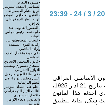
-
مسودة التقرير
السياسي المقدم للمؤتمر
الرابع للتيار الديمقراط ...
-
التقرير الانجازي للمؤتمر
الرابع للتيار الديمقراطي
العراقي
-
القصور القانوني عند
خلو منصب رئيس مجلس
النواب
-
انتخاب المحافظين بين
رغبات القوى المتنفذة
وإرادة الناخبين
-
في موضوعة حل الحزب
السياسي
-
قانون المجلس الاتحادي
استحاق دستوري ومطلب
للتوازن التشريعي
-
في إقالة الوزير من قبل
نون الأساسي العراقي
رئيس مجلس الوزراء في
النظم البرلمانية
لعام 1925، الذي تمت المصادقة عليه بتاريخ 21 اذار 1925،
-
عام على انعقاد المؤتمر
الثالث للتيار الديمقراطي
ذي أحدثه هذا القانون
-
الاطار الدستوري
ث شكل بداية لتطبيق
والقانوني لالغاء الاوامر
الديوانية