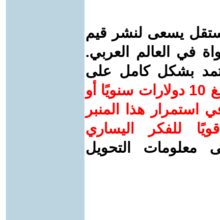
ستقل يسعى لنشر قيم
واة في العالم العربي.
عتمد بشكل كامل على
ساهم/ي معنا! بدعمكم بمبلغ 10 دولارات سنويًا أو
 استمرار هذا المنبر
ويًا للفكر اليساري
ى معلومات التحويل