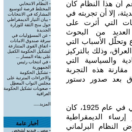
غم أن هذا النظام كان
-
النظام الانتخابي
المختلط فرصة لتوسيع
ثة، إلا أن تجربته في
المشاركة في الانتخابات
-
بيان التيار الديمقراطي
فات التي أثرت على
حول منح الثقة للوزارة
الجديدة
 العديد من البحوث
-
عن المسؤوليات في
وتحلّل الأسباب التي
سرقة صندوق الامانات
-
اتفاق القوى المتنازعة
عراق، وذلك بالتركيز
لتشكيل الحكومة الكفيل
على بقاء المسار ...
دية والسياسية التي
-
في انتخاب رئيس
الجمهورية
 مقارنة هذه التجربة
-
تشكيل الحكومة
اق بعد صدور دستور
والاجراءات المترتبة على
مجلس النواب المعطِل
-
صعوبات تشكيل الحكومة
العراقية
المزيد.....
عندما صدر القانون الأساسي العراقي في عام 1925، كان
رساء الديمقراطية
أخبار عامة
ض النظام البرلماني
-
مصر.. فيديو لشخص