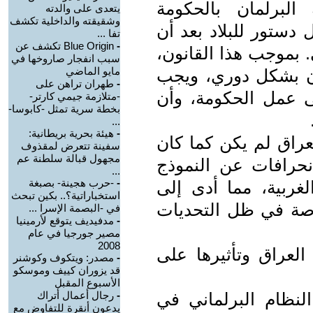
لبرلمان بالحكومة
يتعدى على والدته
وشقيقته والداخلية تكشف
ل دستور للبلاد بعد أن
تفا ...
-
Blue Origin تكشف عن
. بموجب هذا القانون،
سبب انفجار صاروخها في
مايو الماضي
ان بشكل دوري، ويجب
-
طهران تراهن على
لى عمل الحكومة، وأن
-متلازمة جيمي كارتر-
بخطة سرية تمثل -كابوسا-
...
-
هيئة بحرية بريطانية:
لعراق لم يكن كما كان
سفينة تتعرض لمقذوف
مجهول قبالة سلطنة عم
انحرافات عن النموذج
...
-
-حرب هجينة- بصبغة
لغربية، مما أدى إلى
استخباراتية؟.. بكين تبحث
صة في ظل التحديات
في -البصمة الإسرا ...
-
مدفيديف يتوقع لأرمينيا
مصير جورجيا في عام
2008
العراق وتأثيرها على
-
مصدر: ويتكوف وكوشنر
قد يزوران كييف وموسكو
الأسبوع المقبل
نظام البرلماني في
-
رجال أعمال أتراك
يدعون أنقرة للتفاوض مع