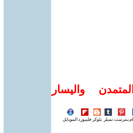
متمدن واليسار
م
بنترست
تمبلر
بلوكر
فليبورد
الموبايل