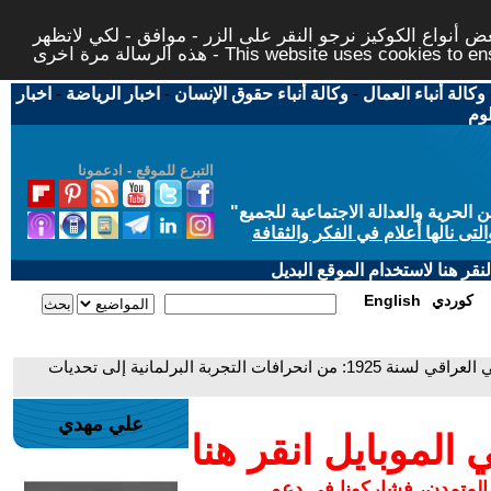
 أنواع الكوكيز نرجو النقر على الزر - موافق - لكي لاتظهر
This website uses cookies to ensure you ge
وكالة أنباء العمال
-
وكالة أنباء حقوق الإنسان
-
اخبار الرياضة
-
اخبار
لوم
التبرع للموقع - ادعمونا
حرية والعدالة الاجتماعية للجميع
"
تى نالها أعلام في الفكر والثقافة
قر هنا لاستخدام الموقع البديل
كوردي
English
- الذكرى المئوية لصدور القانون الأساسي العراقي لسنة 1925: من انحرافات التجربة البرلمانية إلى تحديات
علي مهدي
لموبايل انقر هنا
 المتمدن، فشاركونا في دعم