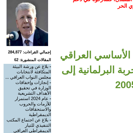
ي الحر
 الأساسي العراقي
إجمالي القراءات: 284,877
المقالات المنشورة: 62
-
بلاغ عن ورشة البيئة
التجربة البرلمانية إلى
المتكافئة لانتخابات
مجلس النواب العراقي ...
-
إنجازات وإخفاقات
الوزارة في تحقيق
الأهداف التشريعية
-
عام 2024 استمرار
للأزمات والحروب
والاستحقاقات
الديمقراطية
-
بلاغ عن اجتماع المكتب
التنفيذي للتيار
الديمقراطي العراقي