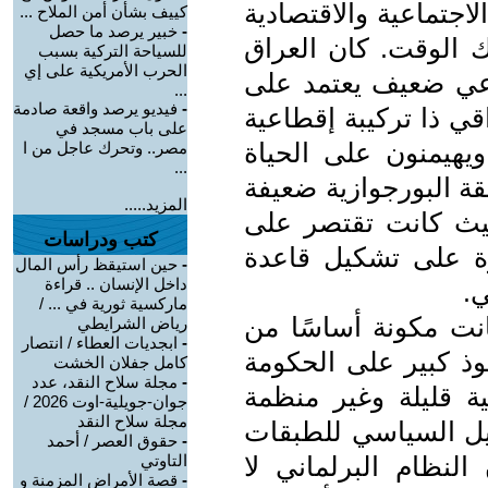
اجتماعية والاقتصادية
كييف بشأن أمن الملاح ...
-
خبير يرصد ما حصل
 الوقت. كان العراق
للسياحة التركية بسبب
الحرب الأمريكية على إي
اد زراعي ضعيف يعتمد على
...
-
فيديو يرصد واقعة صادمة
اقي ذا تركيبة إقطاعية
على باب مسجد في
ويهيمنون على الحياة
مصر.. وتحرك عاجل من ا
...
قة البورجوازية ضعيفة
المزيد.....
 حيث كانت تقتصر على
كتب ودراسات
درة على تشكيل قاعدة
-
حين استيقظ رأس المال
داخل الإنسان .. قراءة
ي.
ماركسية ثورية في ... /
انت مكونة أساسًا من
رياض الشرايطي
-
ابجديات العطاء / انتصار
فوذ كبير على الحكومة
كامل جفلان الخشت
-
مجلة سلاح النقد، عدد
ية قليلة وغير منظمة
جوان-جويلية-اوت 2026 /
مجلة سلاح النقد
يل السياسي للطبقات
-
حقوق العصر / أحمد
النظام البرلماني لا
التاوتي
-
قصة الأمراض المزمنة و