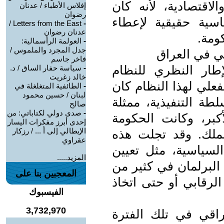
لاقتصادية، لأنه كان
إفلاس الأطباء / عدنان
رضوان
اسية حقيقية لإعطاء
Letters from the East /
-
عدنان رضوان
ومة.
-
العولمة الرأسمالية:
جدل المجرد والملموس /
ني في العراق
فاخر جاسم
طار النظري للنظام
-
سياسة حفار الساق / د.
خالد زغريت
فعلي لهذا النظام كان
-
الطائفية المتغلغلة في
لبنان / حسين محمود
طة التنفيذية، ممثلة
صالح
-
صدى دولي لكتاباتي: من
بر، وكانت الحكومة
إحدى أبرز مفكرات اليسار
الإيطالي إلى أ ... / رزكار
لك. وقد تجلت هذه
عقراوي
لسياسية، مثل تعيين
المزيد.....
البرلمان في كثير من
المعجبين بنا على
لرقابي أو حتى اتخاذ
الفيسبوك
3,732,970
اقي في تلك الفترة