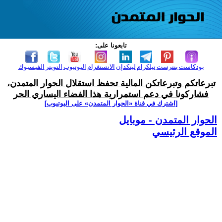
تابعونا على:
بودكاست
بنترست
تيلكرام
لينكدإن
الانستغرام
اليوتيوب
التويتر
الفيسبوك
تبرعاتكم وتبرعاتكن المالية تحفظ استقلال الحوار المتمدن،
فشاركونا في دعم استمرارية هذا الفضاء اليساري الحر
[اشترك في قناة ‫«الحوار المتمدن» على اليوتيوب]
الحوار المتمدن - موبايل
الموقع الرئيسي