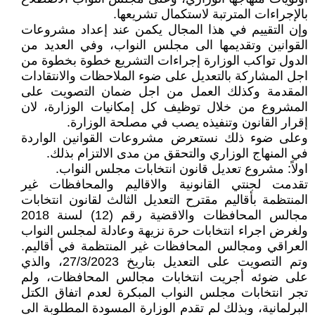
بالإجراءات المترتبة لاستكمال تشريعها.
وإن التقييم في هذا المجال يكمن عند إعداد مشروعات
القوانين وتقديمها الى مجلس النواب، وفي العديد من
الدول تواكب الوزارة إجراءات التشريع خطوة بخطوة من
اجل المشاركة بالتعديل على ضوء الملاحظات والانتقادات
المقدمة وكذلك العمل من اجل ضمان التصويت على
المشروع من خلال توظيف كل إمكانيات الوزارة، لان
إقرار القانون وتنفيذه يصب في مصلحة الوزارة.
وعلى ضوء ذلك نستعرض مشروعات القوانين الواردة
في المنهاج الوزاري والتحقق من مدى الالتزام بذلك.
اولاً: مشروع تعديل قانون انتخابات مجلس النواب.
تقدمت لجنتي القانونية والاقاليم والمحافظات غير
المنتظمة بأقاليم مقترح التعديل الثالث لقانون انتخابات
مجالس المحافظات والاقضية رقم (12) لسنة 2018
ولغرض اجراء انتخابات حرة نزيهة وعادلة لمجلس النواب
العراقي ومجالس المحافظات غير المنتظمة في أقاليم.
وتم التصويت على التعديل بتاريخ 27/3/2023، والذي
على ضوئه أجريت انتخابات مجالس المحافظات، ولم
تجر انتخابات مجلس النواب المبكرة لعدم اتفاق الكتل
البرلمانية، وبذلك لم تقدم الوزارة المسودة المطلوبة الى