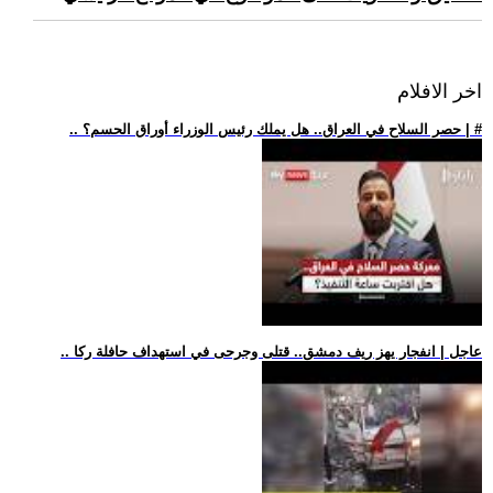
اخر الافلام
.. حصر السلاح في العراق.. هل يملك رئيس الوزراء أوراق الحسم؟ | #
.. عاجل | انفجار يهز ريف دمشق.. قتلى وجرحى في استهداف حافلة ركا