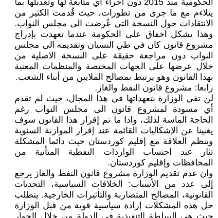
الحكومية منذ 2015 دون اجراء أي متابعة لها وتعديلها بما
يتلاءم مع ما جرى من تطورات، حيث قُدمت الكثير من
الانتقادات حول النسخة التي عُرضت الى مجلس النواب.
وهذا يشكل اخفاق على الحكومة عندما تعهدت بإدراج
مشروع قانون كان في طي النسيان وتقديمه الى مجلس
النواب دون مراجعة حقيقة على النسخة الاصلية من
خلال عرضها على الجهات المختصة والمنظمات المعنية
بهذا القانون وهو يرتبط بمصالح الملايين من أبناء الشعب.
رابعا: مشروع قانون النفط والغاز.
لن تفي الوزارة بتعهداتها في هذا المجال، حيث لم تقدم
أي مسودة لمشروع قانون الى مجلس النواب رغم
الحاجة الماسة لذلك، واذا ما تم إقرار هذا القانون سوف
يغنينا عن الإشكاليات القائمة عند إقرار الموازنة السنوية
وينظم العلاقة مع إقليم كوردستان حيث دائما المشكلة
تثار عند احتساب الواردات النفطية المتأتية من
المحافظات وإقليم كوردستان.
وان عدم تقديم الوزارة مشروع قانون النفط والغاز يرجع
إلى عدد من الأسباب: الخلافات السياسية، التحديات
القانونية، المصالح المتضاربة والتأثيرات الخارجية. يتطلب
حل هذه المشكلات إرادة سياسية قوية من قبل الوزارة
حيث هي السلطة التنفيذية في الدولة من خلال الحوار