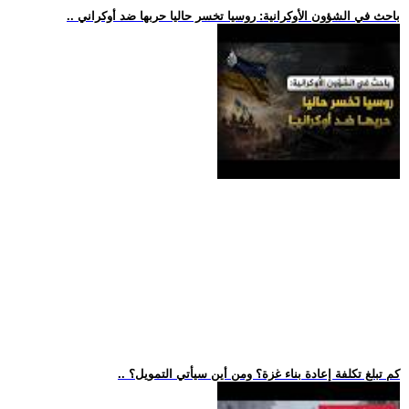
.. باحث في الشؤون الأوكرانية: روسيا تخسر حاليا حربها ضد أوكراني
.. كم تبلغ تكلفة إعادة بناء غزة؟ ومن أين سيأتي التمويل؟