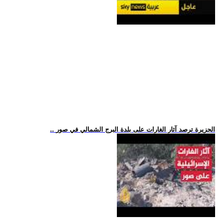
.. الجزيرة ترصد آثار الغارات على بلدة البرج الشمالي في صور