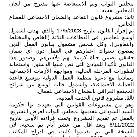
مجلس النواب وتم الاستعاضة عنها مقترح من لجان
المجلس نفسه.
ثانيا: مشروع قانون التقاعد والضمان الاجتماعي للقطاع
الخاص.
تم إقرار القانون بتاريخ 17/5/2023 والذي يهدف لشمول
أوسع للعاملين في القطاعات الثلاثة (الخاص والمختلط
والتعاوني)، وكل شخص مشمول بقانون العمل الذين
يمضون سنوات اعمارهم في العمل دون أي ضمان
حقيقي يضمن حياة كريمة لهم ولأسرهم. وصدور هذا
القانون تأكيدا للمبادئ التي نص عليها الدستور، واستجابة
لتطورات المرحلة الحالية، ومواجهة الأزمات الاجتماعية
وتماشيا مع دعوة منظمة العمل الدولية بتوسيع قاعدة
الحماية الاجتماعية، ولشمول فئات أوسع من شرائح
المجتمع العراقي بالضمان الاجتماعي للعمال.
ثالثا: مشروع قانون الخدمة المدنية.
وهو من مشروعات القوانين التي تعهدت بها حكومة
السيد السوداني بتقديمها لمجلس النواب لغرض التشريع،
بالفعل تم تقديم المشروع وتمت قراءته الأولى بتاريخ
6/11/2022 وبعد اقل من عشر أيام تم سحبه، لان
النسخة التي تم تقديمها كانت في ادراج المكاتب