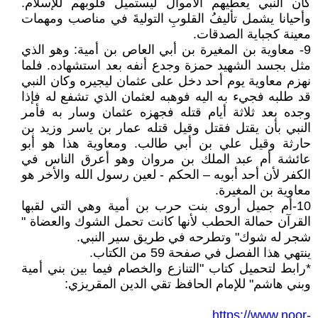
كان النبي يعطيهم الأموال ليستميل قلوبهم للإسلام.
وأحيانا يشمل تأليفُ القلوبِ التوليةَ في مناصب ومهمات
معينة كجباية الصدقات.
9- معاوية بن المغيرة بن أبي العاص بن أمية: وهو الذي
مثل بجسد الشهيد حمزة وجدع أنفه بعد استشهاده. فلما
نهزم معاوية يوم أحد دخل على عثمان ليجيره وكان النبي
قد طلبه فجيء به اليه فوهبه لعثمان الذي تشفع له فإذا
وجده بعد ثلاثة أيام قتله فجهزه عثمان وسار به فأمر
النبي بأن يقتل فقتل وقيل قتله عمار بن ياسر وزيد بن
حارثة وقيل علي بن أبي طالب. ومعاوية هذا هو أبو
عائشة أم عبد الملك بن مروان وهو أعرق الناس في
الكفر لأن أحد أبويه – الحكم - لعين رسول الله والأخر هو
معاوية بن المغيرة.
10-أم جميل أروى بنت حرب بن أمية وهي التي لقبها
القرآن حمالة الحطب لأنها كانت تحمل الشوك والعضاة "
شجر له شوك" وتطرحه في طريق سير النبي.
ينتهي هذا الفصل في صفحة 59 من الكتاب.
*رابط لتحميل كتاب "التنازع والخصام فيما بين بني أمية
وبني هاشم" للإمام الحافظ تقي الدين المقريزي:
https://www.noor-