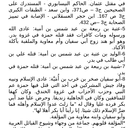
في مقتل عثمان. الحاكم النيسابوري - المستدرك على
الصحيحين ج3 – ص371، وابن سعد - الطبقات الكبرى
ج3 ص 167. ابن حجر العسقلاني - الإصابة في تمييز
الصحابة ج3 –ص 432.
5-عتبة بن ربيعة بن عبد شمس بن أمية: عادى الله
ورسوله ومات كافرات فقد قتله حمزة في غزوة بدر.
وهو أبو هند زوج أبي سفيان وأم معاوية والملقبة بآكلة
الأكباد.
6-الوليد بن عتبة بن عبد شمس بن أمية: قتله علي بن
أبي طالب في بدر.
7-شيبة بن ربيعة بن عبد شمس بن أمية: قتله حمزة في
بدر.
8-أبو سفيان صخر بن حَرب بن أُمَيَّة: عادى الإسلام ونبيه
وقاد جيش المشركين في أحد التي قتل فيها حمزة عم
النبي وحزب الأحزاب في غزوة الخندق. وكان كهفا
للمنافقين وكان في الجاهلية زنديقا. وحرض عليا ضد أبي
بكر فرده عليا وقال له "ما زلتَ عدوا الإسلام وأهله فما
ضرَّ الإسلام ذلك شيئا. إنا رأينا أبا بكر أهلا لها".
وأبو سفيان وابنه معاوية من المؤلَفة.
*المؤلفة قلوبهم. جماعة من وجهاء وشيوخ القبائل العربية