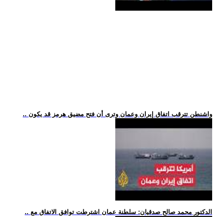
.. واشنطن تترقب اتفاق إيران وعمان وترى أن فتح مضيق هرمز قد يكون
.. الدكتور محمد صالح صدقيان: سلطنة عمان اشترطت توافق الاتفاق مع