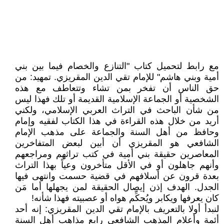
مع رابط لتحميل كتاب "التنازع والخصام فيما بين بني
أمية وبني هاشم" للإمام تقي الدين المقريزي. تمهيد: من
حق الناس أن تفخر بمن تشاء وتتعاطف مع هذه
الشخصية أو الجماعة الإسلامية القديمة أو تلك فهذا ليس
من شأن الباحث في التراث العربي الإسلامي، ولكني
أريد من خلال هذه القراءة في هذا الكتاب لفقيه وإمام
وحافظ من أهل السنة والجماعة على مذهب الإمام
الشافعي هو المقريزي أن أبين لبعض المتفاخرين
المعاصرين حقيقة بني أمية في كتب تراثهم ومراجعهم
وأنهم جاهلون أو في الأقل متأخرون وعياً بهذا التراث
بعدة قرون عن أسلافهم في قضية حسمت وانتهى فيها
الجدل. الهدف إذن إيصال الحقيقة لمن يجهلها أما مَن
كان يعرفها ويكابر ويُحكِّم هواه أو عصبيته فهذا شأنه!
لنبدأ أولا بالتعريف بالإمام تقي الدين المقريزي: إنه أحد
أئمة وأعلام المذهب الشافعي رابع مذاهب أهل السنة