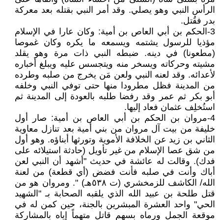
الرأس النبي وهو يصلي. وقد أمر النبي بقتله بعد معركة
بدر فقُتل.
3-الحكم بن أبي العاص بن أمية: وكان عارا في الإسلام
مؤذيا للرسول يشتمه ويسمعه ما يكره وكان غموصا
(مطعونا) في دينه. ضبطه النبي ذات مرة وهو يقلد
مشيته وحركاته ويسخر منه ويتجسس عليه ويبلغ أخباره
لأعدائه. وقد لعنه النبي ولعن مَن يخرج من صلبه وطرده
من المدينة فظل مطرودا منها حتى توفي النبي وخلفه
أبو بكر ثم عمر وقد رفضا طلبه بالعودة إلى المدينة ثم
استُخلِف عثمان فعاد إليها.
4-مروان بن الحكم بن أبي العاص بن أمية: صار أول
خليفة من بيت آل مروان من بني أمية بعد تنازل معاوية
الثاني بن زيد عن الخلافة الأموية وتورثها أبناؤه. وهو أول
من شق عصا الإسلام من غير تأويل (حادثة استيلائه على
فدك). وقالت له عائشة في حديث "أشهد أن النبي لعن
أباك وأنت في صلبه فأنت فضض (أي قطعة) من لعنة
الله/ الكاشف للزمخشري (ت ٥٣٨هـ) ". ومروان هو من
قتل طلحة بن عبيد الله الذي يلقبه الصحابة بـ "الشهيد
الحي" واحد العشرة المبشرين بالجنة، حين كمن له في
موقعة الجمل ورماه بسهم قاتل متهماً إياه بالمشاركة