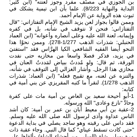
بن الجوزي في مصنَّف مفرد وجوز لعنته" (ابن كثير:
البداية والنهاية 8/223). علما بأن ابن تيمية يشكك في
ثبوت هذه الرواية عن الإمام أحمد.
وممن قالوا بجواز لعن يزيد الشيخ الإمام التفتازاني: "قال
التفتازاني: فنحن لا نتوقف في شأنه، بل في كفره
وإيمانه، لعنة الله عليه وعلى أنصاره وأعوانه" (ابن العماد
الحنبلي: شذرات الذهب 1/277-278). وممن نحوْا هذا
النحو أيضا الفقيه الشافعي الكيا الهرَّاس فقد "استفتيَ
في يزيد، فذكر فصلا واسعا من مخازيه حتى نفدت
الورقة، ثم قال: ولو مُددتُ ببياض لمَددتُ العنان في
مخازي هذا الرجل. وأشار الغزالي إلى التوقف في شأنه،
والتنزه عن لعنه، مع تقبيح فعله" (ابن العماد: شذرات
الذهب 1/278). لنقرأ ما كتبه المقريزي عن بني أمية في
كتابه:
1-أبو أحيحة سعيد بن العاص بن أمية مات على كفرة
وحادَّ "نازع وعادى" الله ورسوله.
2-عقبة بن أبي معيط أبان بن عمر بن أمية: كان أشد
الناس عداوة وأذى لرسول الله صلى الله عليه وسلم.
فقد داس على رقبته وهو ساجد يصلي في بداية الدعوة
"حتى كادت تسقط عيناي" كما قال النبي. وجاء عقبة ذات
مرة بسلى شاة (السلى من أحشاء الشاة) وألقاها على