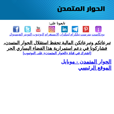
تابعونا على:
بودكاست
بنترست
تيلكرام
لينكدإن
الانستغرام
اليوتيوب
التويتر
الفيسبوك
تبرعاتكم وتبرعاتكن المالية تحفظ استقلال الحوار المتمدن،
فشاركونا في دعم استمرارية هذا الفضاء اليساري الحر
[اشترك في قناة ‫«الحوار المتمدن» على اليوتيوب]
الحوار المتمدن - موبايل
الموقع الرئيسي