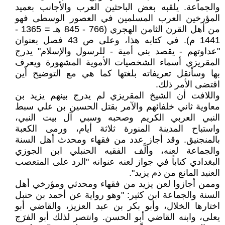
والجماعة. يلقبه بعض الباحثين العرب والأجانب بعميد
المؤرخين العرب المسلمين في العصور الوسطى فهو
من أهل القرن الثامن الهجري (766 - 845 هـ = 1365 -
1441 م). في كتابه هذا، وعلى ص 43 فصل بعنوان
"عداوتهم - يقصد بني أمية - للرسول والإسلام" يدرج
المقريزي أسماء الشخصيات الأموية المشهورة ويعرف
بها وسأنقل تعريفاته بلغتها كما هي مع التوضيح أين
اقتضى الأمر ذلك.
واللافت أن الشيخ المقريزي لم يدرج بينهم يزيد بن
معاوية ثاني خلفائهم والآمر بقتل الحسين بن علي سبط
النبي العربي الكريم وصحبه وسبي آل بيت النبي،
واستباح المدينة المنورة ثلاثة أيام، ورمى الكعبة
بالمنجنيق. وقد أجاز عدد من فقهاء ومحدث أهل السنة
والجماعة لعنه، وألَّف الفقيه الحنبلي ابن الجوزي
البغدادي كتاباً في جواز لعنه عنوانه "الرد على المتعصب
العنيد المانع من ذم يزيد".
وممن أجازوا لعن يزيد من فقهاء ومحدثي ومؤرخي أهل
السنة والجماعة ابن كثير: "وهو رواية عن أحمد بن حنبل
اختارها الخلال، وأبو بكر بن عبد العزيز، والقاضي أبو
يعلى، وابنه القاضي أبو الحسن. وانتصر لذلك أبو الفرَج