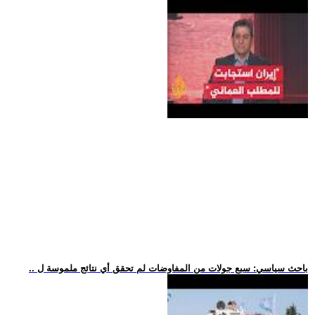
.. باحث سياسي: سبع جولات من المفاوضات لم تحقق أي نتائج ملموسة ل