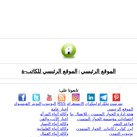
الموقع الرئيسي
الموقع الرئيسي للكاتب-ة
|
تابعونا على:
بنترست
تيلكرام
لينكدإن
الانستغرام
RSS
اليوتيوب
التويتر
الفيسبوك
الموقع الرئيسي
أخبار عامة
هيئة ادارة الحوار المتمدن - للإتصال بنا
وكالة أنباء المرأة
إحصائيات مؤسسة الحوار المتمدن
اخبار الأدب والفن
قواعد النشر
وكالة أنباء اليسار
ابرز كتاب / كاتبات الحوار المتمدن
وكالة أنباء العلمانية
يوتيوب التمدن
وكالة أنباء العمال