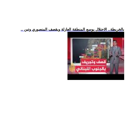
.. بالخريطة.. الاحتلال يوسع المنطقة العازلة ويقصف المنصوري وتبن