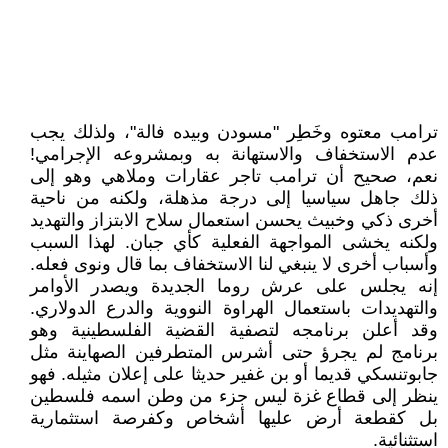
ترامب معتوه وخَطِر "مسودن وبيده فالة"، ولذلك يجب
عدم الاستخفاف والاستهانة به وبمشروعه الإجرامي!
نعم، صحيح أن ترامب تاجر عقارات وملاهي وهو إلى
ذلك جاهل سياسيا إلى درجة مذهلة، ولكنه من ناحية
أخرى ذكي وخبيث يحسن استعمال سلاح الابتزاز والتهديد
ولكنه يخشى المواجهة الفعلية كأي جبان. لهذا السبب
وأسباب أخرى لا ينبغي لنا الاستخفاف بما قال ونوى فعله.
إنه يجلس على عرش روما الجديدة ويصدر الأوامر
والتهديدات باستعمال الهراوة النووية والدرع الدولاري.
وقد أعلن برنامجه لتصفية القضية الفلسطينية وهو
برنامج لم يجرؤ حتى أشرس المتطرفين الصهاينة مثل
جابوتنسكي قديما أو بن غفير حديثا على إعلان مثيله. فهو
ينظر إلى قطاع غزة ليس جزء من وطن اسمه فلسطين
بل كقطعة أرض عليها أشخاص وكفرصة استثمارية
استثنائية.