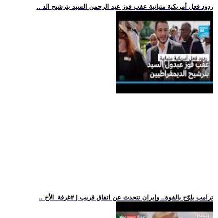
.. ردود فعل أمريكية متبانية عقب فوز عبد الرحمن السيد بترشيح الد
.. ترامب يلوّح بالقوة.. وإيران تتحدث عن اتفاق قريب | #غرفة_الأخ