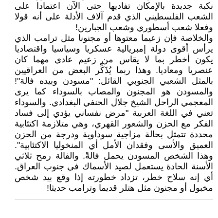
نكبة جديدة بالإمكان تفاديها حتى الآن اعتمادا على
الشعب الفلسطيني الذي قدم آلاف الأدلة على أنه قولا
وفعلا شعب أسطوري وشعب الجبارين!
والخلاصة فإن زعيما معتوها أو مجنونا مثل ترامب الذي
يرأس أقوى دولة إمبريالية عسكريا وسياسيا واقتصاديا
يكون أخطر بما لا يقاس من زعيم عادي مهما كان
عنصريا ومعاديا. وهذا ربما يُذَكِّر البعض من العراقيين
بالمثل الشعبي الجنوبي القائل: "مسودن وبيده فالة"!
والمسودن هو المجنون والمصاب بالسوداء كما يرى
المعجمي الراحل الشيخ جلال الحنفي البغدادي. والسوداء
تعني في اللغة العربية "مرض نفساني يؤدي إلى فساد
الفكر مع الحزن والشعور القهري، وهي متلازمة اكتئابية
محددة تتمثل بحالة مزاجية سوداوية ودرجة من الحزن
العميق والأسى وفقدان الأمل أي المنخوليا الاكتئابية".
وهذا الشخص المسودن يحمل فالةً. والفالة رمح ثلاثي
الأسنة الحادة يستعمل لصيد الأسماك في جنوب العراق.
أي إنه سلاح خطر، تزداد خطورته إذا وقع بيد شخص
مخبول أو مجنون مثل هتلر قديما وترامب حديثا!