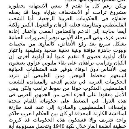
ولكن رغم كل ما تقدم لا ينبغي الاستهانة بخطورة
مشروع ترامب أو الاستخفاف بنواياه وبما قد يفعله
حلفاؤه في الحكومات العربية الرجعية. أما الشعب
الفلسطيني ومقاومته فعليه الرهان والتعويل الكبير ولكنه
أيضا بحاجة إلى الدعم والتضامن الفعلي واعتبار إعادة
تعمير غزة، وفي المرحلة الأولى توفير الضرورات الحياتية
بشكل سريع بعد رفع الأنقاض، كالمأوى من مخيمات
وبيوت جاهزة مؤقتة وبنية تحتية صحية وتعليمية واعتبار
ذلك أولوية قصوى لا تتقدم عليها أية أولوية أخرى. إن
الكيان وترامب يراهنان على بقاء مليوني غزاوي يعيشون
بين الأنقاض دون الوفاء بتوفير هذه المتطلبات الحياتية
لتبليعهم مخطط التهجير. ومن الطبيعي أن تتردد
الحكومات العربية في تقديم الدعم والمساندة للشعب
الفلسطيني المنكوب خوفا من سوط ترامب ولكن يبقى
الأمل معقودا على الجزء الحي من الجمهور العربي في
هذه الدول في الضغط على حكوماته للقيام بنجدة
وإسعاف الفلسطينيين والمبادرة إلى عقد قمة طارئة
لمناقشة الكارثة المحدقة لو كان بين الحكام العرب حاكم
واحد شريف وإلا فستكون هذه الحكومات قد كررت
خطيئة أنظمة العار خلال نكبة 1948 وتتحمل مسؤولية أية