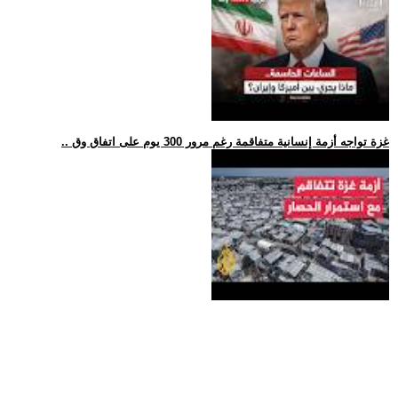
.. غزة تواجه أزمة إنسانية متفاقمة رغم مرور 300 يوم على اتفاق وق