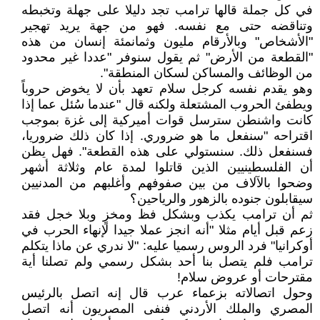
في كل جملة قالها ترامب تجد دليلا على جهلة وتخبطه
وتناقضه حتى مع نفسه. فهو من جهة يريد تهجير
"الأشخاص" وبالأرقام مليون وثمانمئة إنسان من هذه
"القطعة من الأرض" ثم يقول سنوفر "عددا غير محدود
من الوظائف والمساكن لسكان المنطقة".
وهو يقدم نفسه كرجل سلام تعهد بأن لا يخوض حروباً
ويطفئ الحروب المشتعلة ولكنه قال "عندما سُئل عما إذا
كانت واشنطن سترسل قوات أميركية إلى غزة بموجب
اقتراحه "سنفعل ما هو ضروري. إذا كان ذلك ضروريا،
فسنفعل ذلك. سنستولي على هذه القطعة". فهل يظن
أن الفلسطينيين الذين قاتلوا لمدة عام وثلاثة أشهر
وضحوا بالآلاف من بين صفوفهم وأغلبهم من المدنيين
سيقابلون جنوده بالزهور والرياحين؟
ثم أن ترامب يكذب وبشكل فظ ومخزٍ وبلا خجل فقد
زعم قبل أيام مثلا "أنه انجز عملا جيدا لإنهاء الحرب في
أوكرانيا" فرد الروس رسميا عليه: "لا ندري عن ماذا يتكلم
ترامب فلم يتصل بنا أحد بشكل رسمي ولم تصلنا أية
مقترحات أو عروض سلام!
وحول اتصالاته بزعماء عرب قال إنه اتصل بالرئيس
المصري والملك الأردني فنفى المصريون أنه اتصل