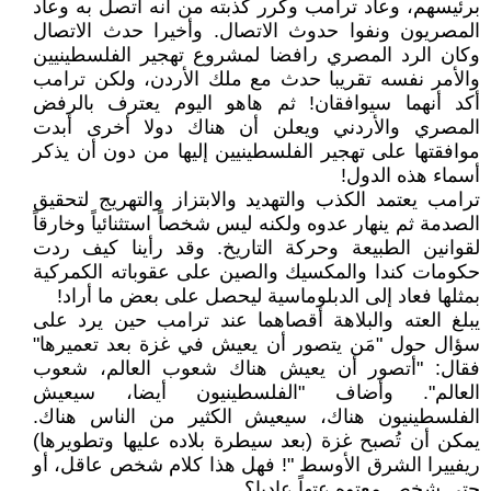
برئيسهم، وعاد ترامب وكرر كذبته من أنه اتصل به وعاد
المصريون ونفوا حدوث الاتصال. وأخيرا حدث الاتصال
وكان الرد المصري رافضا لمشروع تهجير الفلسطينيين
والأمر نفسه تقريبا حدث مع ملك الأردن، ولكن ترامب
أكد أنهما سيوافقان! ثم هاهو اليوم يعترف بالرفض
المصري والأردني ويعلن أن هناك دولا أخرى أبدت
موافقتها على تهجير الفلسطينيين إليها من دون أن يذكر
أسماء هذه الدول!
ترامب يعتمد الكذب والتهديد والابتزاز والتهريج لتحقيق
الصدمة ثم ينهار عدوه ولكنه ليس شخصاً استثنائياً وخارقاً
لقوانين الطبيعة وحركة التاريخ. وقد رأينا كيف ردت
حكومات كندا والمكسيك والصين على عقوباته الكمركية
بمثلها فعاد إلى الدبلوماسية ليحصل على بعض ما أراد!
يبلغ العته والبلاهة أقصاهما عند ترامب حين يرد على
سؤال حول "مَن يتصور أن يعيش في غزة بعد تعميرها"
فقال: "أتصور أن يعيش هناك شعوب العالم، شعوب
العالم". وأضاف "الفلسطينيون أيضا، سيعيش
الفلسطينيون هناك، سيعيش الكثير من الناس هناك.
يمكن أن تُصبح غزة (بعد سيطرة بلاده عليها وتطويرها)
ريفييرا الشرق الأوسط "! فهل هذا كلام شخص عاقل، أو
حتى شخص معتوه عتهاً عاديا؟