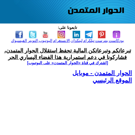
تابعونا على:
بودكاست
بنترست
تيلكرام
لينكدإن
الانستغرام
اليوتيوب
التويتر
الفيسبوك
تبرعاتكم وتبرعاتكن المالية تحفظ استقلال الحوار المتمدن،
فشاركونا في دعم استمرارية هذا الفضاء اليساري الحر
[اشترك في قناة ‫«الحوار المتمدن» على اليوتيوب]
الحوار المتمدن - موبايل
الموقع الرئيسي