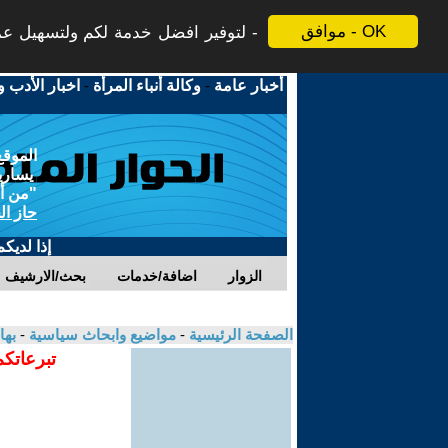
موافق - OK
لتوفير افضل خدمة لكم ولتسهيل عملي
أخبار عامة
-
وكالة أنباء المرأة
-
اخبار الأدب و
الموقع
يسارية
"من أج
حاز ال
إذا لديك
الزوار
اضافة/خدمات
بحث/الارشيف
الصفحة الرئيسية
-
مواضيع وابحاث سياسية
-
بها
تبرعاتكم