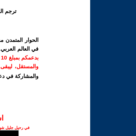
ترجم ال
الحوار المتمدن م
في العالم العربي
ب
والمستقل، ليبقى ص
والمشاركة في دع
ا‫
في رحيل جليل شهبا