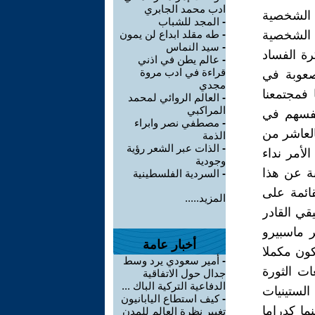
ادب محمد الجابري
 الشخصية
-
المجد للشباب
 الشخصية
-
طه مقلد ابداع لن يمون
-
سيد النماس
ة الفساد
-
عالم يطن في اذني
قراءة في ادب مروة
صعوبة في
مجدي
 فمجتمعنا
-
العالم الروائي لمحمد
المراكبي
نفسهم في
-
مصطفي نصر وابراء
العاشر من
الذمة
-
الذات عبر الشعر رؤية
لأمر نداء
وجودية
بة عن هذا
-
السردية الفلسطينية
قائمة على
المزيد.....
قي القادر
 ماسبيرو
أخبار عامة
كون مكملا
-
أمير سعودي يرد وسط
بعات الثورة
جدال حول الاتفاقية
الدفاعية التركية الباك ...
الستينيات
-
كيف استطاع اليابانيون
ما كدراما
تغيير نظرة العالم للمدن