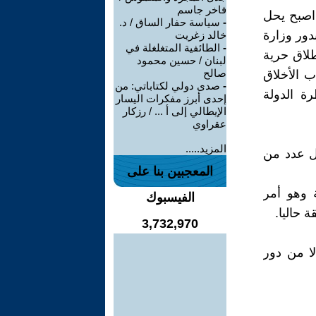
فاخر جاسم
 اصبح يحل
-
سياسة حفار الساق / د.
دور وزارة
خالد زغريت
-
الطائفية المتغلغلة في
لاق حرية
لبنان / حسين محمود
صالح
 الأخلاق
-
صدى دولي لكتاباتي: من
ة الدولة
إحدى أبرز مفكرات اليسار
الإيطالي إلى أ ... / رزكار
عقراوي
المزيد.....
ل عدد من
المعجبين بنا على
 وهو أمر
الفيسبوك
 حاليا.
3,732,970
ا من دور