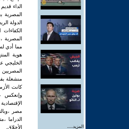
الداء قديم 
الدولة الري
الكفاءات 
المصرية ،ب
مما أدي ل
هوية المن
الخليجي عل
المصريين ق
منشغلة بفك
كانت الأزم
وإنعكس عل
الإقتصادية
مصر ،وبال
الدراما ،
المزيد.....
الأخلاق.