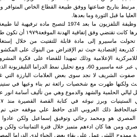
رتبط بتاريخ صناعتها ووفق طبيعة القطاع الخاص المتوافر 
لعليا ما قبل الثورة وما بعدها.
ثم تغيرت وظيفة التلفزيون ما بعد 1974 لتصبح ماده ترفيهية
المراد توفيرها كانت تقتضي وفق إتفاقية اله
ي تحولت ماسبيرو إلى مادة قابلة للتفتيت من خلال إستغلا
كذريعة إقتصادية حيث تم الإقتراض من البنوك على المكشو
لامركزية الإعلامية وذلك تمهيدا للقضاء على فكرة المشرو
الواحد الذي عبر عنه ماسبيرو 60، ومع تحليل نمط الدراما التليفزي
 صفوت الشريف لا نجد سوى بعض العلامات البارزة التي
ث ولكنها ظهرت مع شخصيات رائعة تم بناء وعيها في ستيني
 ليالي الحلمية والشهد والدموع وهي من تأليف أسامة انور 
بدالحافظ ذلك العروبي الذى حافظ علي موقفه حتي تم
ن المصري هو ومحمد رجائي وتوفيق إسماعيل ولكن عادوا 
صري ومن هنا كان ادءهم متميز خلال فترة الثمانينات ولكن 
يادة ممدوح الليثي عمل علي بقاء بعض الحياء لدي الدراما المص