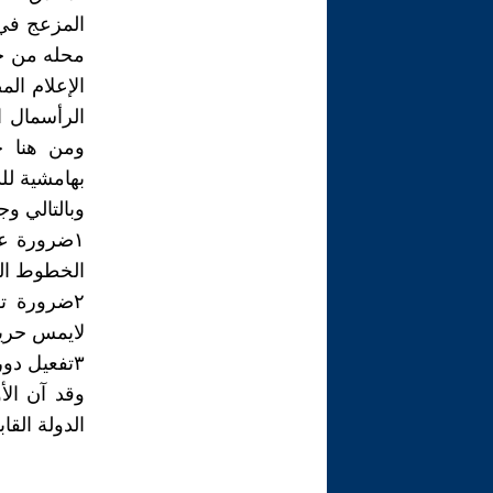
المزعج في 
محله من خل
الإعلام ال
الرأسمال 
ومن هنا جا
بهامشية للد
وبالتالي و
١ضرورة ع
الخطوط الع
٢ضرورة ت
لايمس حرية
٣تفعيل دور وزارة الثقافة في إعتماد السيناريو قبل تنفيذه.
وقد آن الأ
الدولة الق