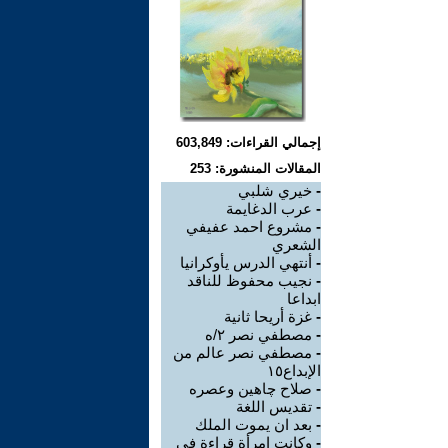
إجمالي القراءات: 603,849
المقالات المنشورة: 253
-
خيري شلبي
-
عرب الدغايمة
-
مشروع احمد عفيفي
الشعري
-
أنتهي الدرس يأوكرانيا
-
نجيب محفوظ للناقد
ابداعا
-
غزة أريحا ثانية
-
مصطفي نصر ٢/ه
-
مصطفي نصر عالم من
الإبداع١٥
-
صلاح چاهين وعصره
-
تقديس اللغة
-
بعد ان يموت الملك
-
وكانت إمرأة قراءة في