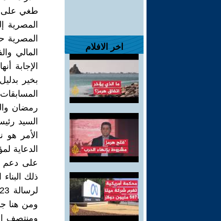
طغي على ا
المصرية إ
المصرية حي
اخر الافلام
المالي وا
الإجابة أن
بخير بدلي
المسابقات 
رمضان والم
السيد رئيس
الأمر هو ن
الدعاية لم
على دعم ا
ذلك البناء
ومن هنا جاء
ومنتصف الس