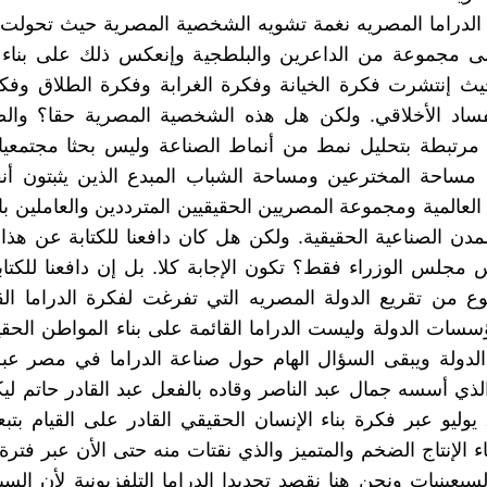
لدراما المصريه نغمة تشويه الشخصية المصرية حيث تحولت
لى مجموعة من الداعرين والبلطجية وإنعكس ذلك على بناء
ث إنتشرت فكرة الخيانة وفكرة الغرابة وفكرة الطلاق وفكر
لفساد الأخلاقي. ولكن هل هذه الشخصية المصرية حقا؟ وال
ها مرتبطة بتحليل نمط من أنماط الصناعة وليس بحثا مجتمعيا
ل مساحة المخترعين ومساحة الشباب المبدع الذين يثبتون أ
العالمية ومجموعة المصريين الحقيقيين المترددين والعاملين ب
دن الصناعية الحقيقية. ولكن هل كان دافعنا للكتابة عن هذا ا
 مجلس الوزراء فقط؟ تكون الإجابة كلا. بل إن دافعنا للكتا
وع من تقريع الدولة المصريه التي تفرغت لفكرة الدراما ال
ؤسسات الدولة وليست الدراما القائمة على بناء المواطن الحقي
لدولة ويبقى السؤال الهام حول صناعة الدراما في مصر عبر
 الذي أسسه جمال عبد الناصر وقاده بالفعل عبد القادر حاتم لي
لرسالة 23 يوليو عبر فكرة بناء الإنسان الحقيقي القادر على القيام بت
 الإنتاج الضخم والمتميز والذي نقتات منه حتى الأن عبر فترة 
بعينيات ونحن هنا نقصد تحديدا الدراما التلفزيونية لأن السين