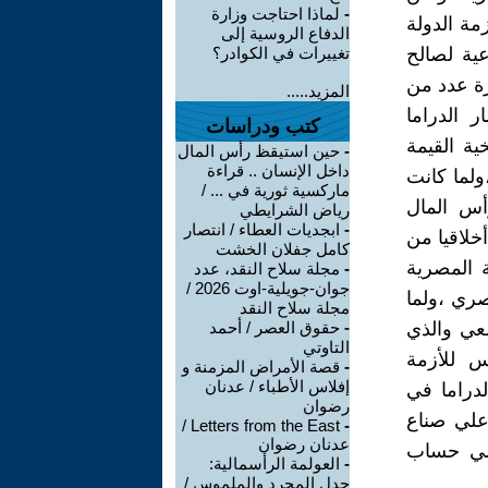
-
لماذا احتاجت وزارة
مة الدولة
الدفاع الروسية إلى
لراعية لصالح
تغييرات في الكوادر؟
جرة عدد من
المزيد.....
 الدراما
كتب ودراسات
ية القيمة
-
حين استيقظ رأس المال
داخل الإنسان .. قراءة
لما كانت
ماركسية ثورية في ... /
أس المال
رياض الشرايطي
-
ابجديات العطاء / انتصار
خلاقيا من
كامل جفلان الخشت
ة المصرية
-
مجلة سلاح النقد، عدد
جوان-جويلية-اوت 2026 /
صري ،ولما
مجلة سلاح النقد
معي والذي
-
حقوق العصر / أحمد
التاوتي
س للأزمة
-
قصة الأمراض المزمنة و
إفلاس الأطباء / عدنان
لدراما في
رضوان
علي صناع
Letters from the East /
-
عدنان رضوان
علي حساب
-
العولمة الرأسمالية:
جدل المجرد والملموس /