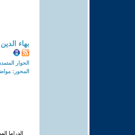
بهاء الدين
الحوار المتمدن-العدد: 8289 - 25
المحور: مواض
الدراما الم