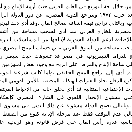
من خلال أفة التوزيع في العالم العربي حيث أزمة الإنتاج مع أز
المصرية بعد حرب ١٩٧٣ ويتراجع الدولة المصرية عن دور الدولة ا
عية وبالتالي تراجع قيمة الثقافة لصالح المال ،وقد أدي ذلك له
المصرية للخارج العربي مما أدي لسحب مساحة من أنتشار
الإضافة لدعم الدولة السورية لإنتاجها من المسلسلات التاريخ
سحب مساحة من السوق العربي علي حساب المنتج المصري ،و
تج للدراما التليفزيونية في مصر قد تشوهت حيث سيطر ر
ي ساحة الإنتاج والمرص علي الربح مع وجود بعض المنهزمين أ
د أدي إلي تراجع المنتج الحقيقي ،ولما كانت شرعية الدول
رة الدفاع تجاه التغيرات الهيكلية المحيطة بالأمن القومي الم
ات الإجتماعية المتتالية قد أدي لخلق حالة من الإحباط المجت
ي مستوي الإنحدار اللغوي في الشارع المصري كإنعكا
 ،وبالتالي تصبح الدولة مسئولة عن ذلك التدني في مستوي ا
تالي عدم التوقف فقط عند مرحلة الإدانة كنوع من الضغط 
متناسية قدرة رأس المال علي فرض قانونه وهو الربحية 