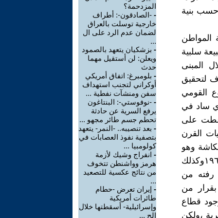
المزدحمة؟
وحسب بنية
-
-الصادقون-: أطراف
خارجية توسلت بالعراق
لضمان عدم الرد على ال
 لنا طبيعة المواطن
...
-
بزشكيان يتعهد بالصمود
دنة الموقعة١٩٧٩ أن تكون طبيعة سلبية
ويعلن: لن أستقيل مهما
ل المبنى
حدث
-
بلومبرغ: اتفاق أمريكي
ف لتحقيق
أوكراني لتجنب استهداف
ع القومي
سفن ومنشآت نفطية ...
-
-نوفوستي-: البنتاغون
ونة الذي ساد في
يرفع السرية عن حادثة
 غطت على
تحطم جسم طائر مجهو ...
-
بعد تنصيبه.. -النمر- يتعهد
ات القرن
بتصفية نفوذ العصابات في
كولومبيا ...
عكاشة وهو
-
انفراج وشيك لأزمة
من مثقفي الستينيات وبرز نبوغه في كتابة القصة القصيرة منذ ١٩٦٧وكذلك
هرمز وواشنطن تتخوف
من نتائج عكسية للتصعيد
 رفته من
...
بقرار من
-
إيران تعرض -حطام
طائرات أمريكية
وجود قطاع
وإسرائيلية- أسقطتها خلال
رية ،ولكن
الح ...