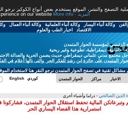
ة التصفح والنشر، الموقع يستخدم بعض أنواع الكوكيز نرجو النق
More info - المزيد
experience on our website
الفن
-
وكالة أنباء اليسار
-
وكالة أنباء العلمانية
-
وكالة أنباء العمال
-
وكا
الاقتصاد
-
اخبار الطب والعلوم
 الرئيسي لمؤسسة الحوار المتمدن
، علمانية، ديمقراطية، تطوعية وغير ربحية
ل مجتمع مدني علماني ديمقراطي حديث يضمن الحرية والعدالة الاجتم
حوار المتمدن على جائزة ابن رشد للفكر الحر والتى نالها أعلام في الفك
م مشاكل تقنية في تصفح الحوار المتمدن نرجو النقر هنا لاستخدام الموقع
كوردي
English
الاخبار
مراكز
الحوار المتمدن
ء الدين الصالحي
- دراما وأشياء أخري
 وتبرعاتكن المالية تحفظ استقلال الحوار المتمدن، فشاركونا 
استمرارية هذا الفضاء اليساري الحر