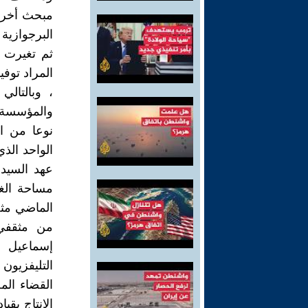
مبحث أخر م
البرجوازية ا
، وبالتال
والمؤسسة 
نوعا من ال
عهد السيد
مساحة الغ
الماضي مثل
إسماعيل ع
التليفزيو
القضاء الم
الإنتاج بق