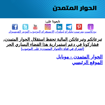
تابعونا على:
بودكاست
بنترست
تيلكرام
لينكدإن
الانستغرام
اليوتيوب
التويتر
الفيسبوك
تبرعاتكم وتبرعاتكن المالية تحفظ استقلال الحوار المتمدن،
فشاركونا في دعم استمرارية هذا الفضاء اليساري الحر
[اشترك في قناة ‫«الحوار المتمدن» على اليوتيوب]
الحوار المتمدن - موبايل
الموقع الرئيسي