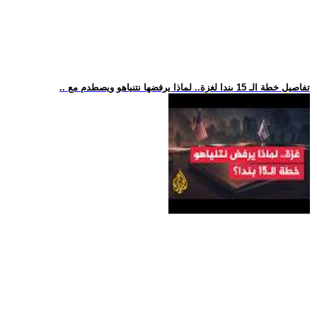
.. تفاصيل خطة الـ 15 بندا لغزة.. لماذا يرفضها نتنياهو ويصطدم مع