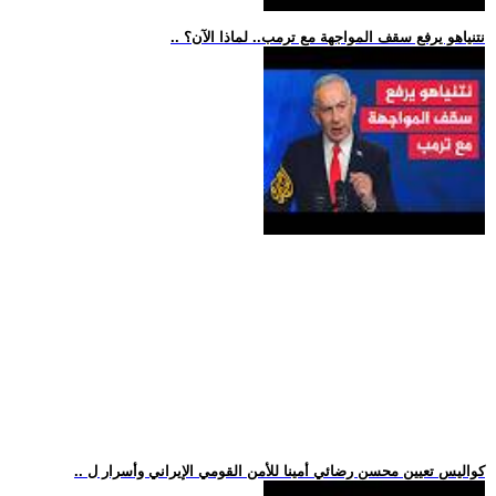
.. نتنياهو يرفع سقف المواجهة مع ترمب.. لماذا الآن؟
.. كواليس تعيين محسن رضائي أمينا للأمن القومي الإيراني وأسرار ل