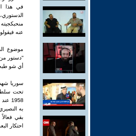
في هذا الت
الدستوري،
منحبكجيته 
عنه فيقولو
موضوع الد
"دستور من 
أي شو طبخ
به النصيري
احتكار الب