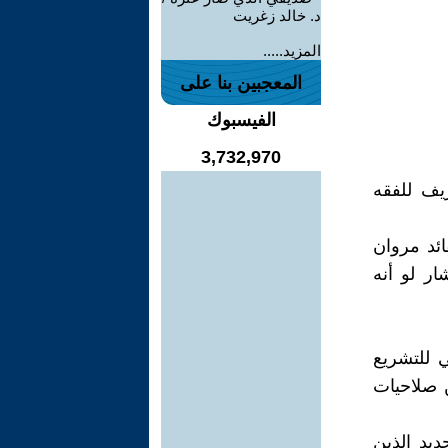
د. خالد زغريت
المزيد.....
المعجبين بنا على
الفيسبوك
3,732,970
ريف للفقه
ائد مروان
ر لو أنه
ي للتشريع
ن صلاحيات
ديد الذين