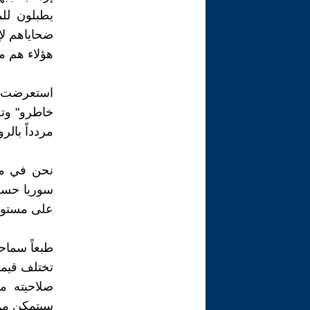
يطبلون لل
ضحاياهم لإ
هؤلاء هم م
استعرضت أ
خاطرو" وتخ
مردداً بالرو
نحن في مر
سوريا حسب 
على مستوى
طبعاً سماح
تختلف قيم
صلاحيته من
سيتمكن من