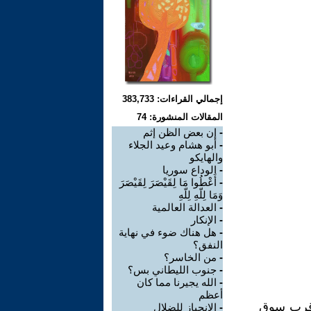
إجمالي القراءات: 383,733
المقالات المنشورة: 74
-
إن بعض الظن إثم
-
أبو هشام وعيد الجلاء
والهايكو
-
الوداع سوريا
-
أَعْطُوا مَا لِقَيْصَرَ لِقَيْصَرَ
وَمَا لِلّهِ لِلّهِ
-
العدالة العالمية
-
الإنكار
-
هل هناك ضوء في نهاية
النفق؟
-
من الخاسر؟
-
جنوب الليطاني بس؟
-
الله يجيرنا مما كان
أعظم
 قرب سوق
-
الانحياز للضلال