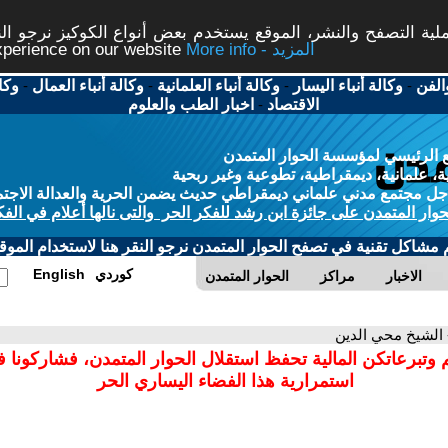
ة التصفح والنشر، الموقع يستخدم بعض أنواع الكوكيز نرجو النق
More info - المزيد
experience on our website
الفن
-
وكالة أنباء اليسار
-
وكالة أنباء العلمانية
-
وكالة أنباء العمال
-
وكا
الاقتصاد
-
اخبار الطب والعلوم
 الرئيسي لمؤسسة الحوار المتمدن
، علمانية، ديمقراطية، تطوعية وغير ربحية
ل مجتمع مدني علماني ديمقراطي حديث يضمن الحرية والعدالة الاجتم
حوار المتمدن على جائزة ابن رشد للفكر الحر والتى نالها أعلام في الفك
م مشاكل تقنية في تصفح الحوار المتمدن نرجو النقر هنا لاستخدام الموقع
كوردي
English
الاخبار
مراكز
الحوار المتمدن
 الشيخ محي الدين
 وتبرعاتكن المالية تحفظ استقلال الحوار المتمدن، فشاركونا 
استمرارية هذا الفضاء اليساري الحر