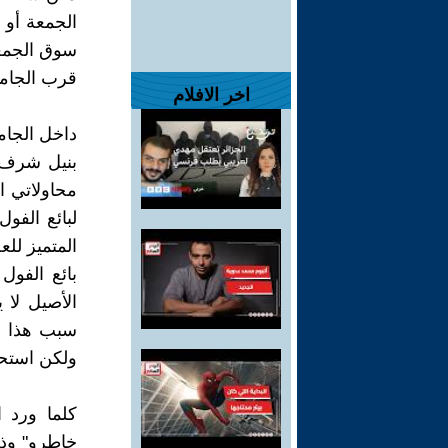
الجمعة أو 
سوق الجمعة
قرب الجامع
اخر الافلام
داخل الجام
بنيل شرف 
محاولاتي ا
لبائع الفو
المتميز لل
بائع الفو
الأصيل لا 
سبب هذا ا
ولكن استحق 
كلما ورد 
خاطرو" وذل