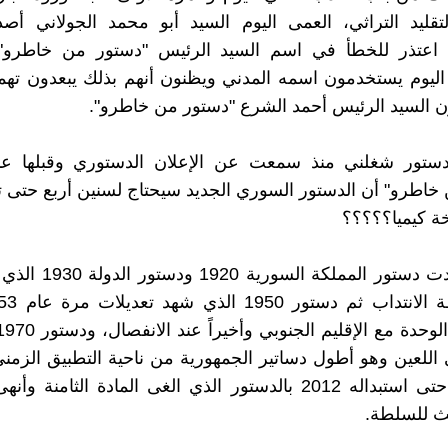
قليد التراثي، العمى اليوم السيد أبو محمد الجولاني أصد
 اعتذر للخطأ في اسم السيد الرئيس "دستور من خاطرو
اليوم يستخدمون اسمه المدني ويظنون أنهم بذلك يبعدون تهم
ن السيد الرئيس أحمد الشرع "دستور من خاطرو".
ستور شغلني منذ سمعت عن الإعلان الدستوري وقبلها ع
خاطرو" أن الدستور السوري الجديد سيحتاج لسنين أربع حتى تتم
ة كيميا؟؟؟؟؟
سوريا شهدت دستور المملكة ا
 اللعين وهو أطول دساتير الجمهورية من ناحية التطبيق الزمن
بقي فعالاً حتى استبداله 2012 بالدستور الذي الغى المادة الثامن
عث للسلطة.