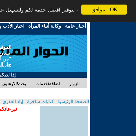
موافق - OK
لتوفير افضل خدمة لكم ولتسهيل عملي
أخبار عامة
-
وكالة أنباء المرأة
-
اخبار الأدب و
الموقع
يسارية
"من أج
حاز ال
إذا لديك
الزوار
اضافة/خدمات
بحث/الارشيف
الصفحة الرئيسية
-
كتابات ساخرة
-
إياد الغفري
-
تبرعاتكم