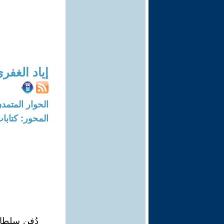
إياد الغفر
الحوار المتمدن-العدد: 8282 - 25
المحور: كتاب
دُفن سلطا