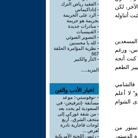
-
الفقيد رياض الترك
لآخر، لكن
-
إتاداكيماس
ت أتناوله
-
الرد على الجريمة
بجريمة هو جريمة
-
مبادرات جديدة
-
القبيسيات
-
التصوير الضوئي
 المسعدين
-
لله يا محسنين
-
نظرية المؤامرة الحلقة
دس، ورغم
667
 كنت أتجه
-
الثأر والكبير
يير الطعم
المزيد.....
 فالشامي
اخبار الأدب والفن
" لا أعلم
-
-نوفوستي-: موعد
ى الشوام
مسابقة -إنترفيجن- في
السعودية لم يحدد بعد
-
من شقة غوركي إلى
متحف الشرق.. أربع
لوحات قاجارية نادرة
دستور من
تُعرض ...
ة الدستور
-
رئيس اللجنة الأمريكية