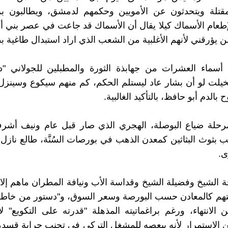
مقتلة ويتحدثون عن الأمويين وحكمهم لدمشق، ويطالبون 
طعام الأسماك كيلا يقال أن الأسماك قد جاعت في عصر بني أمي
ن يؤرقني لأنهم الأغلبية من الشعب الذي اراد استبدال طاغية بط
سماء العشرات من جهابذة الثورة والمطبلين للجولاني "
يلت لو أن بشار عاد ليستلم الحكم، كم منهم سيكوع وسينزل
ح بالدم أبو حافظ، بالتأكيد الغالبية.
حلة ضياع البوصلة، الهجري الذي صار قبل عام ونيف أشر
بثوث البثاثين كمعدن الذهب في بورصات السُنَّة، طالع نازل،
.
ة الشيخ وفضيلة الشيخ وقداسة الأب ونيافة المطران ماهم إلا أ
تهم كالمعادن حسب البورصة وسعر السوق، و"دستور من خاطر
 الانتهاء، ورغم براغماتيته المذهلة "قدرته على التكويع" ل
 الاستمرار لأنه ببعصه للمشغل التركي في تجنب حرابة قسد