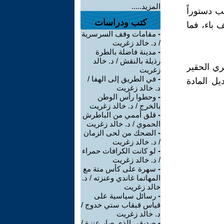
المزيد.....
ب دستوراً
كتب ودراسات
 باء، فما
-
مقامات وقف السرسرية
/ د. خالد زغريت
-
مدينة فاضلة بالطرة
رذيلة بالنقش / د. خالد
ري الحقير
زغريت
-
في الطريق إلى الهفا /
وهو تعديل المادة
د. خالد زغريت
-
وحطوا رأس الوطن
بالخرج / د. خالد زغريت
-
قلق أممي من الباطرش
الحموي / د. خالد زغريت
-
الضحك من لحى الزمان
/ د. خالد زغريت
-
لو كانت الكرافات حمراء
/ د. خالد زغريت
-
سهرة على كأس متة مع
المهاتما غاندي وعنزته / د.
خالد زغريت
-
رسائل سياسية على
قياس قبقاب ستي خدوج /
د. خالد زغريت
-
صديقي الذي صار عنزة /