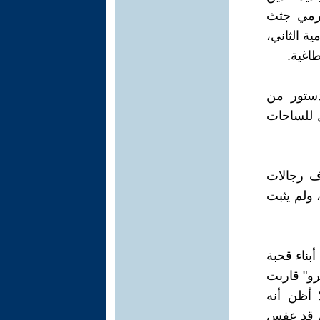
برمي جثث
ة الثاني،
اغية.
دستور من
 للساحات
ف رجالات
 ولم يثبت
بناء قحبة
و" قاربت
ا أظن أنه
، قد عفس