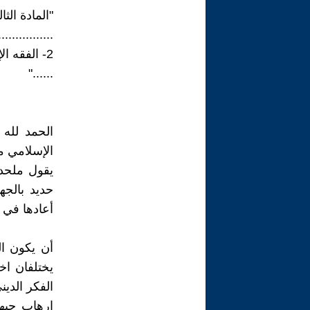
"المادة الثال
................
2- الفقه الإسلامي مصدر رئيسي للتشريع.
......"
الحمد لله 
الإسلامي مم
يقول ملحد 
حديد بالجه
أعادها في دستور 2012 لأطفأ ني
أن يكون ال
يختلفان اخ
الفكر الد
إرهاب جبهة