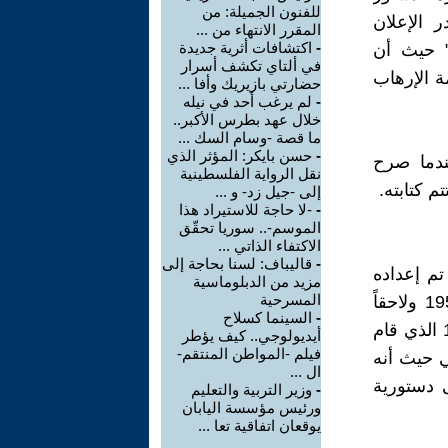
للفنون الجميلة: من
ر الإعلان
المقرر الانتهاء من ...
-
اكتشافات أثرية جديدة
" حيث أن
في ألتاي تكشف أسرار
ة الإرهاب
حضارتي بازيريك وأفا ...
-
لم يرغب أحد في نيله
خلال عهد بطرس الأكبر..
ما قصة -وسام السك ...
-
حسن بايكر: المؤثر الذي
ندما صرح
نقل الرواية الفلسطينية
 كتابته.
إلى -جيل زد- و ...
-
-لا حاجة للاستيراد هذا
الموسم-.. سوريا تحقّق
الاكتفاء الذاتي ...
-
قاليباف: لسنا بحاجة إلى
لسورية 1920 ودستور الدولة 1930 الذي تم إعداده
مزيد من الدبلوماسية
المسرحية
تحت سلطة الانتداب ثم دستور 1950 الذي شهد تعديلات مرة عام 1953 ولاحقاً
-
السينما كسلاح
1958 عند الوحدة مع الإقليم الجنوبي وأخيراً عند الانفصال، ودستور 1970 الذي قام
أيديولوجي.. كيف يؤطر
فيلم -المواطن المنتقم-
ي حيث أنه
ال ...
ة وأنهى دستورية
-
وزير التربية والتعليم
ورئيس مؤسسة اليابان
يوقعان اتفاقية تعا ...