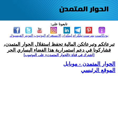
تابعونا على:
بودكاست
بنترست
تيلكرام
لينكدإن
الانستغرام
اليوتيوب
التويتر
الفيسبوك
تبرعاتكم وتبرعاتكن المالية تحفظ استقلال الحوار المتمدن،
فشاركونا في دعم استمرارية هذا الفضاء اليساري الحر
[اشترك في قناة ‫«الحوار المتمدن» على اليوتيوب]
الحوار المتمدن - موبايل
الموقع الرئيسي