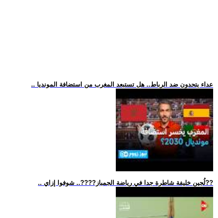
.. عداء يتحدون ضد الرباط.. هل تستبعد المغرب من استضافة المونديا
.. لُجين خليفة شاطرة جدا في رياضة الجمباز??‍??.. شوفوا إزاي??