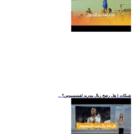
.. شبكات | هل رضخ ريال مدريد لفينيسيوس؟