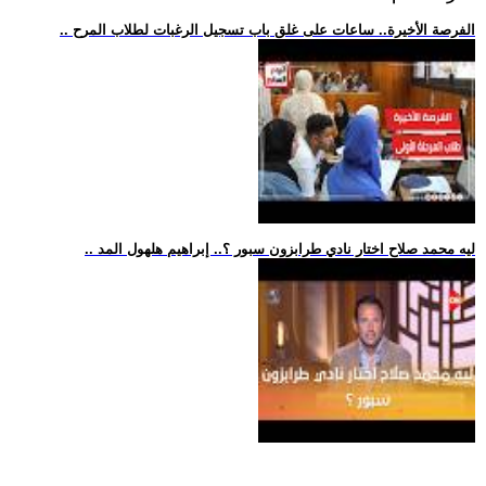
.. الفرصة الأخيرة.. ساعات على غلق باب تسجيل الرغبات لطلاب المرح
.. ليه محمد صلاح اختار نادي طرابزون سبور ؟.. إبراهيم هلهول المد