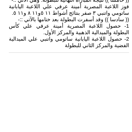
(( خامسا )) نتيجة المباراة النهائية للبطولة. وهي الاتي ::-
فوز اللاعبة المصرية أمينة عرفي علي اللاعبة اليابانية
ساتومي واتنبي ٣ صفر بنتائج أشواط ١١ ٥و١١ ٨ و١١ ٥.
(( سادسا )) وقد أسفرت البطولة بعد ختامها بالآتي ::-
1- حصول اللاعبة المصرية أمينة عرفي علي كأس
البطولة والميدالية الذهبية والمركز الأول.
2- حصول اللاعبة اليابانية ساتومي واتنبي علي الميدالية
الفضية والمركز الثاني للبطولة