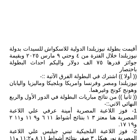
أقيمت بطولة نيوزيلندا الدولية للاسكواش للسيدات بدولة
نيوزيلندا خلال الفترة من ٤ وحتي ٩ مارس ٢٠٢٥ وبقيمة
جوائز قدرها ٧٥ الف دولار واليكم احداث البطولة
باختصار
(( أولا )) اشترك في البطولة الفرق الآتية ::-
نيوزيلندا ومصر وفرنسا وامريكا وبلجيكا وماليزيا واليابان
وهونج كونج وغيرهما.
(( ثانيا )) من نتائج مباريات البطولة في الدور الأول والربع
النهائي الاتي::-
1- فوز اللاعبة المصرية أمينة عرفي علي اللاعبة
المصرية هنا معتز ٣ ١ بنتائج أشواط ١١ ٦ و٩ ١١ و١١ ٢
و١٩ ١٧.
2- فوز اللاعبة البلجيكية تبني جيليس علي اللاعبة
المصرية نور هيكل ٣ صفر بنتائج أشواط ١١ ٨ و١١:٢ و١١