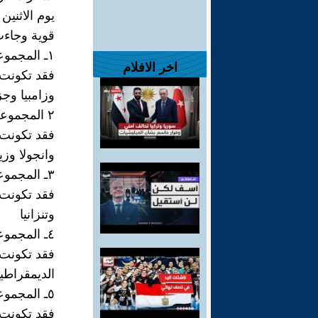
يوم الاثنين ٢٧ يناير ٢٠٢٥ في مدينة الرباط عن مجموعا
قوية وجاءت
١ـ المجموعة الأولى وهي الاتي ::-
اخر الافلام
فقد تكونت
وزامبيا وج
٢ المجموعة الثانية وهي الاتي ::-
فقد تكونت
وانجولا وزي
٣ـ المجموعة الثالثة وهي الاتي::-
فقد تكونت 
وتنزانيا
٤ـ المجموعة الرابعة وهي الاتي::-
فقد تكونت 
الديمقراطية
٥ـ المجموعة الخامسة وهي الاتي ::-
فقد تكونت م