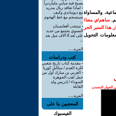
يصبح فيه مبابي مليارديرا
-
لماذا تعاقد ريال مدريد
اعية، والمساواة
مع ديوماندي وكيف
سينسجم مع خط الهجوم
م.
ساهم/ي معنا!
...
-
منتخب أفغانستان
رار هذا المنبر الحر
النسوي يجتمع من جديد
معلومات التحويل
على بُعد 8 آلاف ميل بعد
...
المزيد.....
كتب ودراسات
-
مقدمة كتاب تاريخ شعبي
لكرة القدم / ميكايل كوريا
-
العربي بن مبارك أول من
حمل لقب الجوهرة
السوداء / إدريس ولد
القابلة
الحوار المتمدن
المزيد.....
المعجبين بنا على
الفيسبوك