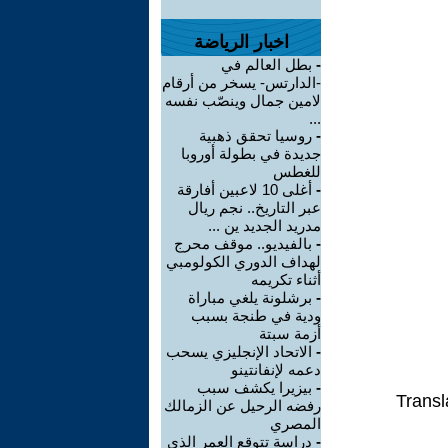
اخبار الرياضة
-
بطل العالم في
-الدارتس- يسخر من أرقام
لامين جمال وينصّب نفسه
...
-
روسيا تحقق ذهبية
جديدة في بطولة أوروبا
للغطس
-
أغلى 10 لاعبين أفارقة
عبر التاريخ.. نجم ريال
مدريد الجديد ين ...
-
بالفيديو.. موقف محرج
لهداف الدوري الكولومبي
أثناء تكريمه
-
برشلونة يلغي مباراة
ودية في طنجة بسبب
أزمة سبتة
-
الاتحاد الإنجليزي يسحب
دعمه لإنفانتينو
-
بيزيرا يكشف سبب
Transl
رفضه الرحيل عن الزمالك
المصري
-
دراسة تتوقع العمر الذي