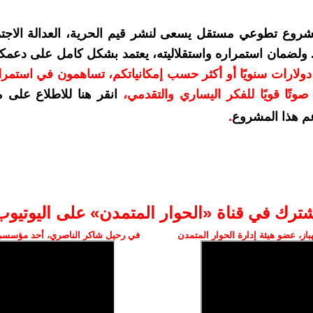
شروع تطوعي مستقل يسعى لنشر قيم الحرية، العدالة الاجتم
. ولضمان استمراره واستقلاليته، يعتمد بشكل كامل على دعمك
دعمكم بمبلغ 10 دولارات سنويًا أو أكثر حسب إمكانياتكم، تساهمون في استم
وتًا قويًا للفكر اليساري والتقدمي
،
انقر هنا للاطلاع على 
م هذا المشروع
.
شترك في قناة «الحوار المتمدن» على اليوتيوب
ز، عضو هيئة إدارة الحوار المتمدن
في رحيل شاكر الناصري، أحد مؤسسي 