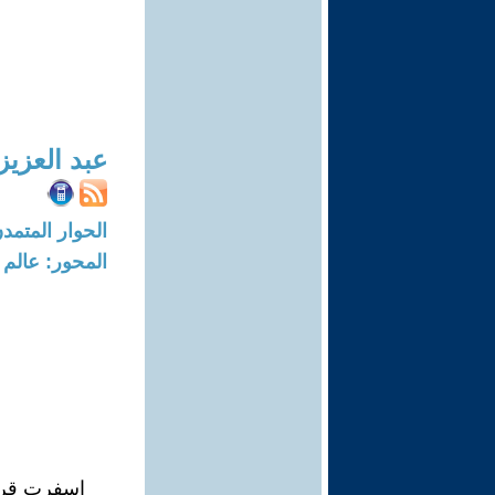
عبد العزيز
الحوار المتمدن-العدد: 8236 - 25
المحور: عالم 
اسفرت قرعة بطولة