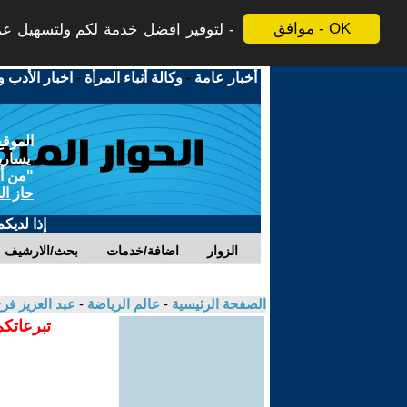
موافق - OK
لتوفير افضل خدمة لكم ولتسهيل عملي
أخبار عامة
-
وكالة أنباء المرأة
-
اخبار الأدب و
الموقع
يسارية
"من أج
حاز ال
إذا لديك
الزوار
اضافة/خدمات
بحث/الارشيف
الصفحة الرئيسية
-
عالم الرياضة
-
عبد العزيز فر
تبرعاتكم