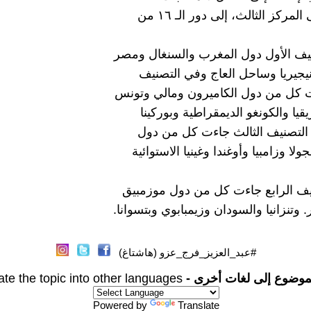
مركز الثالث، إلى دور الـ ١٦ من
يف الأول دول المغرب والسنغال ومصر
نيجيريا وساحل العاج وفي التصنيف
ت كل من دول الكاميرون ومالي وتونس
يا والكونغو الديمقراطية وبوركينا
التصنيف الثالث جاءت كل من دول
ولا وزامبيا وأوغندا وغينيا الاستوائية
ف الرابع جاءت كل من دول موزمبيق
 وتنزانيا والسودان وزيمبابوي وبتسوانا.
#عبد_العزيز_فرج_عزو (هاشتاغ)
موضوع إلى لغات أخرى -
ate the topic into other languages
Powered by
Translate