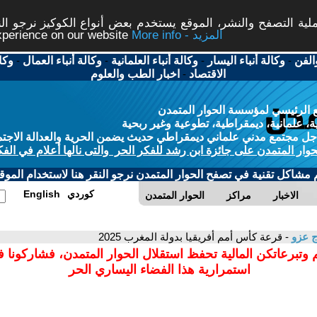
ة التصفح والنشر، الموقع يستخدم بعض أنواع الكوكيز نرجو النق
More info - المزيد
experience on our website
الفن
-
وكالة أنباء اليسار
-
وكالة أنباء العلمانية
-
وكالة أنباء العمال
-
وكا
الاقتصاد
-
اخبار الطب والعلوم
 الرئيسي لمؤسسة الحوار المتمدن
، علمانية، ديمقراطية، تطوعية وغير ربحية
ل مجتمع مدني علماني ديمقراطي حديث يضمن الحرية والعدالة الاجتم
حوار المتمدن على جائزة ابن رشد للفكر الحر والتى نالها أعلام في الفك
م مشاكل تقنية في تصفح الحوار المتمدن نرجو النقر هنا لاستخدام الموقع
كوردي
English
الاخبار
مراكز
الحوار المتمدن
ج عزو
- قرعة كأس أمم أفريقيا بدولة المغرب 2025
 وتبرعاتكن المالية تحفظ استقلال الحوار المتمدن، فشاركونا 
استمرارية هذا الفضاء اليساري الحر