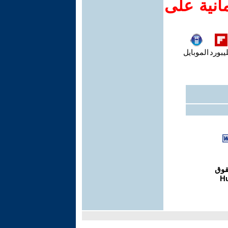
انية على
يبورد
الموبايل