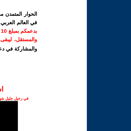
الحوار المتمدن م
في العالم العربي
ب
والمستقل، ليبقى ص
والمشاركة في دع
ا‫
في رحيل جليل شهبا