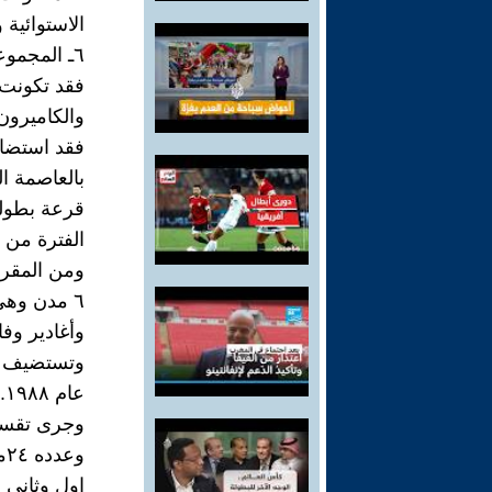
الاستوائية 
٦ـ المجموعة السادسة وهي الاتي ::-
فقد تكونت 
والكاميرون
فقد استضا
بالعاصمة ال
قرعة بطولة
الفترة من ٢١ ديسمبر ٢٠٢٥ إلى ١٨ يناير ٢٠٢٦ .
ومن المقرر
٦ مدن وهي الرباط والدار البيضاء ومراكش
وأغادير وف
وتستضيف ال
عام ١٩٨٨.
وجرى تقسيم 
وعدده ٢٤منتخبا إلي ٦ مجموعات يتأهل منه
اول وثاني بالإ