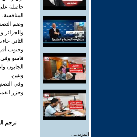
حاصلة على ال
المنافسة.
وضم التصن
والجزائر و
الثاني جاء
وجنوب أفريق
فاسو وفي 
الجابون وانج
وبنين.
وفي التصني
وجزر القمر.
ترجم ال
المزيد.....