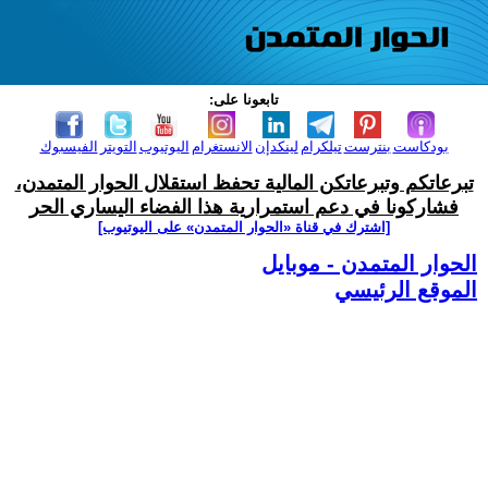
تابعونا على:
بودكاست
بنترست
تيلكرام
لينكدإن
الانستغرام
اليوتيوب
التويتر
الفيسبوك
تبرعاتكم وتبرعاتكن المالية تحفظ استقلال الحوار المتمدن،
فشاركونا في دعم استمرارية هذا الفضاء اليساري الحر
[اشترك في قناة ‫«الحوار المتمدن» على اليوتيوب]
الحوار المتمدن - موبايل
الموقع الرئيسي