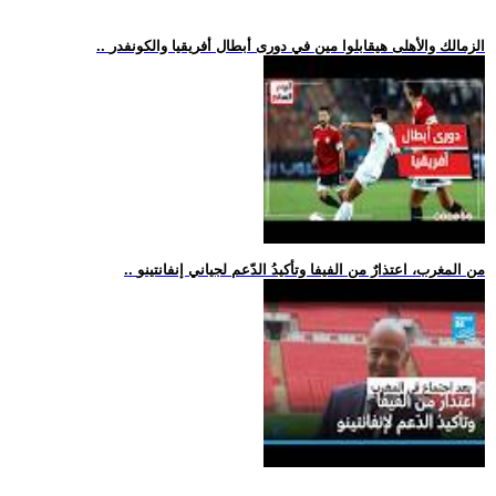
.. الزمالك والأهلى هيقابلوا مين في دورى أبطال أفريقيا والكونفدر
.. من المغرب، اعتذارٌ من الفيفا وتأكيدُ الدّعم لجياني إنفانتينو