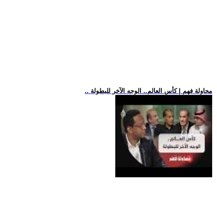
.. محاولة فهم | كأس العالم.. الوجه الآخر للبطولة