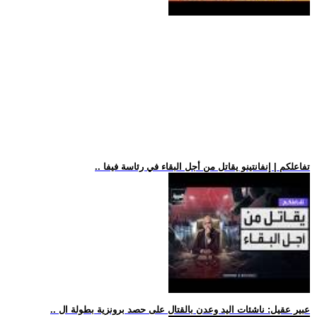
.. تفاعلكم | إنفانتينو يقاتل من أجل البقاء في رئاسة فيفا
.. عبير عقيل: ناشئات اليد وعدن بالقتال على حصد برونزية بطولة ال