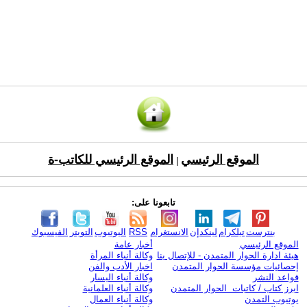
الموقع الرئيسي
الموقع الرئيسي للكاتب-ة
|
تابعونا على:
بنترست
تيلكرام
لينكدإن
الانستغرام
RSS
اليوتيوب
التويتر
الفيسبوك
الموقع الرئيسي
أخبار عامة
هيئة ادارة الحوار المتمدن - للإتصال بنا
وكالة أنباء المرأة
إحصائيات مؤسسة الحوار المتمدن
اخبار الأدب والفن
قواعد النشر
وكالة أنباء اليسار
ابرز كتاب / كاتبات الحوار المتمدن
وكالة أنباء العلمانية
يوتيوب التمدن
وكالة أنباء العمال