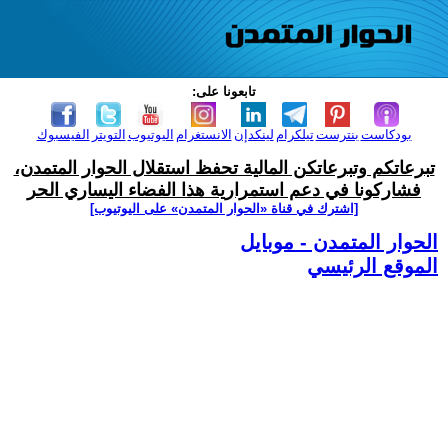
تابعونا على:
بودكاست
بنترست
تيلكرام
لينكدإن
الانستغرام
اليوتيوب
التويتر
الفيسبوك
تبرعاتكم وتبرعاتكن المالية تحفظ استقلال الحوار المتمدن،
فشاركونا في دعم استمرارية هذا الفضاء اليساري الحر
[اشترك في قناة ‫«الحوار المتمدن» على اليوتيوب]
الحوار المتمدن - موبايل
الموقع الرئيسي