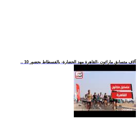
.. 10 آلاف متسابق ماراثون -القاهرة مهد الحضارة- بالفسطاط بحضور