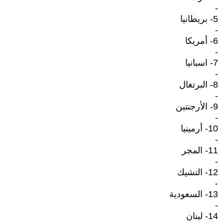
-
5- بريطانيا
-
6- أمريكا
-
7- اسبانيا
-
8- البرتغال
-
9- الأرجنتين
-
10- أرمينيا
-
11- المجر
-
12- التشيك
-
13- السعودية
-
14- لبنان