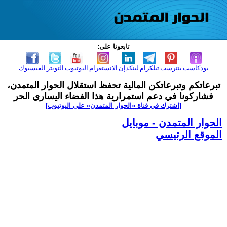
تابعونا على:
بودكاست
بنترست
تيلكرام
لينكدإن
الانستغرام
اليوتيوب
التويتر
الفيسبوك
تبرعاتكم وتبرعاتكن المالية تحفظ استقلال الحوار المتمدن،
فشاركونا في دعم استمرارية هذا الفضاء اليساري الحر
[اشترك في قناة ‫«الحوار المتمدن» على اليوتيوب]
الحوار المتمدن - موبايل
الموقع الرئيسي