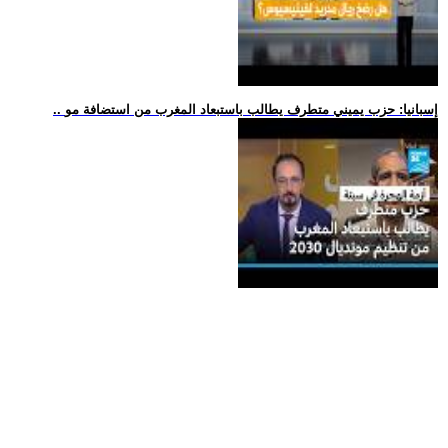
.. إسبانيا: حزب يميني متطرف يطالب باستبعاد المغرب من استضافة مو