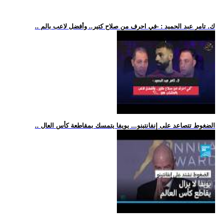
.. ك. تامر عبد الحميد : -في احرف من صلاح كتير.. وأفضل لاعب بالم
.. الضغوط تتصاعد على إنفانتينو... يويفا يتمسك بمقاطعة كأس العال