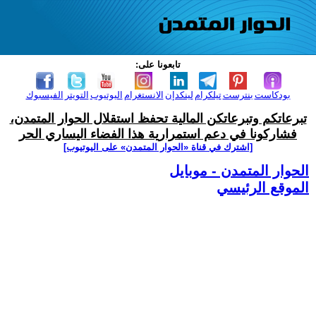
تابعونا على:
بودكاست
بنترست
تيلكرام
لينكدإن
الانستغرام
اليوتيوب
التويتر
الفيسبوك
تبرعاتكم وتبرعاتكن المالية تحفظ استقلال الحوار المتمدن،
فشاركونا في دعم استمرارية هذا الفضاء اليساري الحر
[اشترك في قناة ‫«الحوار المتمدن» على اليوتيوب]
الحوار المتمدن - موبايل
الموقع الرئيسي