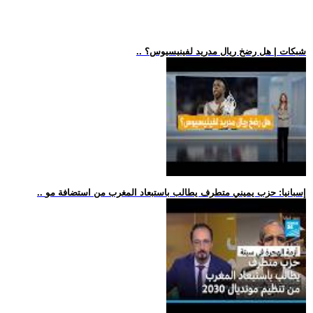
.. شبكات | هل رضخ ريال مدريد لفينيسيوس؟
.. إسبانيا: حزب يميني متطرف يطالب باستبعاد المغرب من استضافة مو