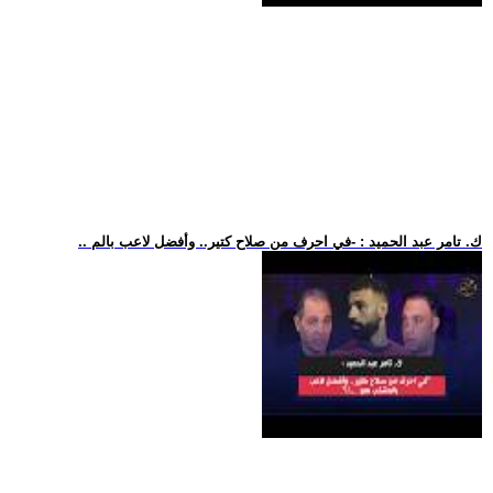
.. ك. تامر عبد الحميد : -في احرف من صلاح كتير.. وأفضل لاعب بالم