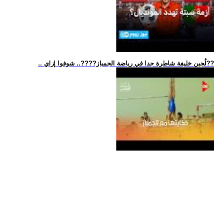
.. لُجين خليفة شاطرة جدا في رياضة الجمباز??‍??.. شوفوا إزاي??